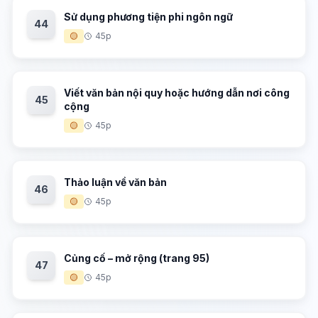
Sử dụng phương tiện phi ngôn ngữ
44
🟡
45p
Viết văn bản nội quy hoặc hướng dẫn nơi công
45
cộng
🟡
45p
Thảo luận về văn bản
46
🟡
45p
Củng cố – mở rộng (trang 95)
47
🟡
45p