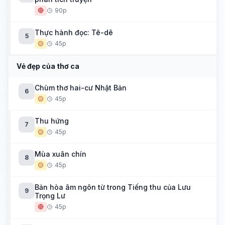
🔴
90p
Thực hành đọc: Tê-dê
5
🟡
45p
Vẻ đẹp của thơ ca
Chùm thơ hai-cư Nhật Bản
6
🟡
45p
Thu hứng
7
🟡
45p
Mùa xuân chín
8
🟡
45p
Bản hòa âm ngôn từ trong Tiếng thu của Lưu
9
Trọng Lư
🔴
45p