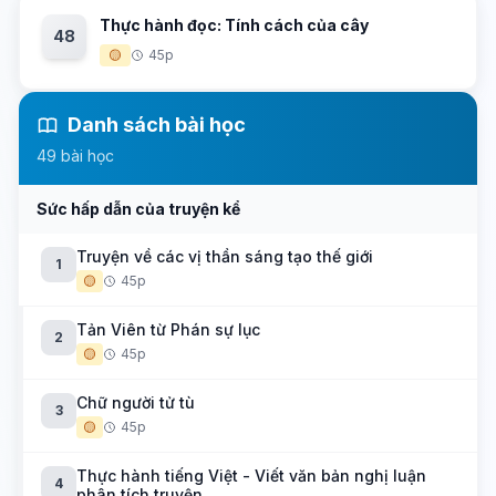
Thực hành đọc: Tính cách của cây
48
🟡
45p
Danh sách bài học
49 bài học
Sức hấp dẫn của truyện kể
Truyện về các vị thần sáng tạo thế giới
1
🟡
45p
Tản Viên từ Phán sự lục
2
🟡
45p
Chữ người tử tù
3
🟡
45p
Thực hành tiếng Việt - Viết văn bản nghị luận
4
phân tích truyện