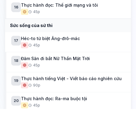
Thực hành đọc: Thế giới mạng và tôi
16
🟡
45p
Sức sống của sử thi
Héc-to từ biệt Ăng-đrô-mác
17
🔴
45p
Đăm Săn đi bắt Nữ Thần Mặt Trời
18
🔴
45p
Thực hành tiếng Việt - Viết báo cáo nghiên cứu
19
🔴
90p
Thực hành đọc: Ra-ma buộc tội
20
🟡
45p
Tích trò sân khấu dân gian
Xúy Vân giả dại
21