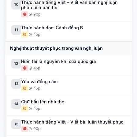
Thực hành tiếng Việt - Viết văn bản nghị luận
10
phân tích bài thơ
🔴
90p
Thực hành đọc: Cánh đồng B
11
🟡
45p
Nghệ thuật thuyết phục trong văn nghị luận
Hiền tài là nguyên khí của quốc gia
12
🔴
45p
Yêu và đồng cảm
13
🟡
45p
Chữ bầu lên nhà thơ
14
🟡
45p
Thực hành tiếng Việt - Viết bài luận thuyết phục
15
🔴
90p