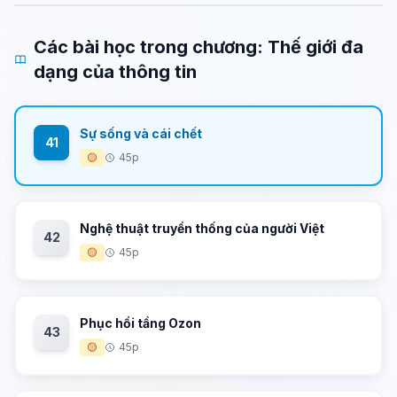
Các bài học trong chương: Thế giới đa
dạng của thông tin
Sự sống và cái chết
41
🟡
45p
Nghệ thuật truyền thống của người Việt
42
🟡
45p
Phục hồi tầng Ozon
43
🟡
45p