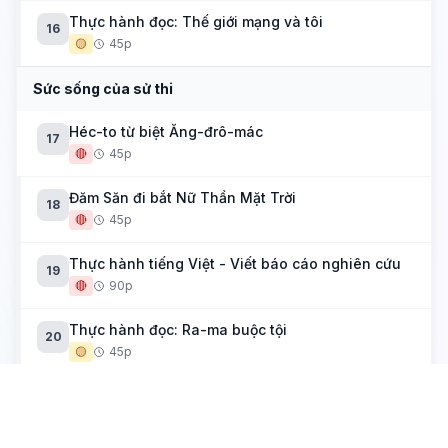
Thực hành đọc: Thế giới mạng và tôi
16
🟡
45p
Sức sống của sử thi
Héc-to từ biệt Ăng-đrô-mác
17
🔴
45p
Đăm Săn đi bắt Nữ Thần Mặt Trời
18
🔴
45p
Thực hành tiếng Việt - Viết báo cáo nghiên cứu
19
🔴
90p
Thực hành đọc: Ra-ma buộc tội
20
🟡
45p
Tích trò sân khấu dân gian
Xúy Vân giả dại
21