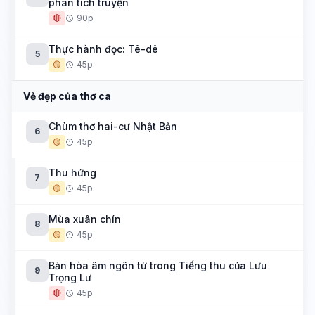
phân tích truyện
🔴
90p
Thực hành đọc: Tê-dê
5
🟡
45p
Vẻ đẹp của thơ ca
Chùm thơ hai-cư Nhật Bản
6
🟡
45p
Thu hứng
7
🟡
45p
Mùa xuân chín
8
🟡
45p
Bản hòa âm ngôn từ trong Tiếng thu của Lưu
9
Trọng Lư
🔴
45p