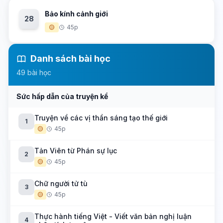
Bảo kính cảnh giới
28
🟡
45p
Danh sách bài học
49 bài học
Sức hấp dẫn của truyện kể
Truyện về các vị thần sáng tạo thế giới
1
🟡
45p
Tản Viên từ Phán sự lục
2
🟡
45p
Chữ người tử tù
3
🟡
45p
Thực hành tiếng Việt - Viết văn bản nghị luận
4