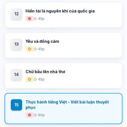
Hiền tài là nguyên khí của quốc gia
12
🔴
45p
Yêu và đồng cảm
13
🟡
45p
Chữ bầu lên nhà thơ
14
🟡
45p
Thực hành tiếng Việt - Viết bài luận thuyết
15
phục
🔴
90p