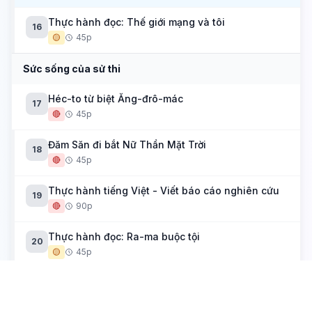
Thực hành đọc: Thế giới mạng và tôi
16
🟡
45p
Sức sống của sử thi
Héc-to từ biệt Ăng-đrô-mác
17
🔴
45p
Đăm Săn đi bắt Nữ Thần Mặt Trời
18
🔴
45p
Thực hành tiếng Việt - Viết báo cáo nghiên cứu
19
🔴
90p
Thực hành đọc: Ra-ma buộc tội
20
🟡
45p
Tích trò sân khấu dân gian