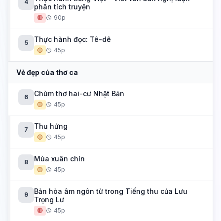
4
phân tích truyện
🔴
90p
Thực hành đọc: Tê-dê
5
🟡
45p
Vẻ đẹp của thơ ca
Chùm thơ hai-cư Nhật Bản
6
🟡
45p
Thu hứng
7
🟡
45p
Mùa xuân chín
8
🟡
45p
Bản hòa âm ngôn từ trong Tiếng thu của Lưu
9
Trọng Lư
🔴
45p