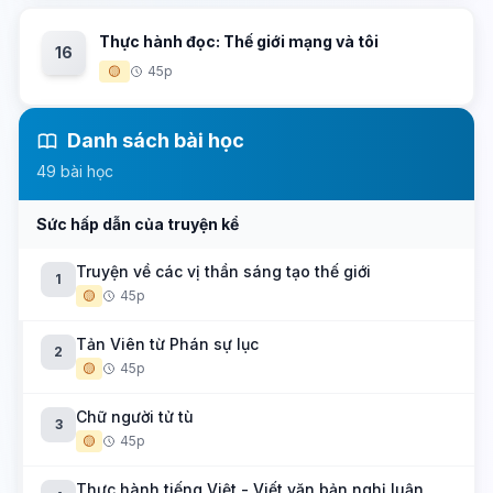
Thực hành đọc: Thế giới mạng và tôi
16
🟡
45p
Danh sách bài học
49 bài học
Sức hấp dẫn của truyện kể
Truyện về các vị thần sáng tạo thế giới
1
🟡
45p
Tản Viên từ Phán sự lục
2
🟡
45p
Chữ người tử tù
3
🟡
45p
Thực hành tiếng Việt - Viết văn bản nghị luận