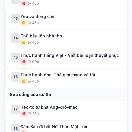
🔴
45p
Yêu và đồng cảm
13
🟡
45p
Chữ bầu lên nhà thơ
14
🟡
45p
Thực hành tiếng Việt - Viết bài luận thuyết phục
15
🔴
90p
Thực hành đọc: Thế giới mạng và tôi
16
🟡
45p
Sức sống của sử thi
Héc-to từ biệt Ăng-đrô-mác
17
🔴
45p
Đăm Săn đi bắt Nữ Thần Mặt Trời
18