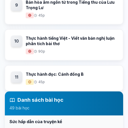
Bản hòa âm ngôn từ trong Tiếng thu của Lưu
9
Trọng Lư
🔴
45p
Thực hành tiếng Việt - Viết văn bản nghị luận
10
phân tích bài thơ
🔴
90p
Thực hành đọc: Cánh đồng B
11
🟡
45p
Danh sách bài học
49 bài học
Sức hấp dẫn của truyện kể