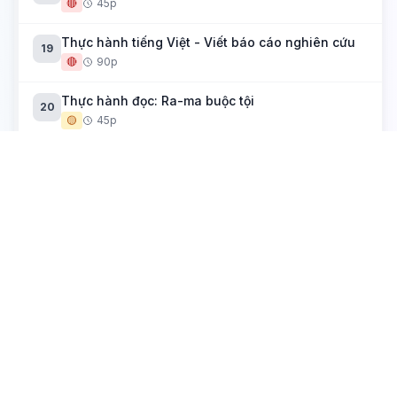
🔴
45p
Thực hành tiếng Việt - Viết báo cáo nghiên cứu
19
🔴
90p
Thực hành đọc: Ra-ma buộc tội
20
🟡
45p
Tích trò sân khấu dân gian
Xúy Vân giả dại
21
🟡
45p
Huyện đường
22
🟡
45p
Múa rối nước hiện đại soi bóng tiền nhân
23
🟡
45p
Thực hành tiếng Việt - Lắng nghe và phản hồi bài
24
thuyết trình