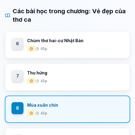
Các bài học trong chương: Vẻ đẹp của
thơ ca
Chùm thơ hai-cư Nhật Bản
6
🟡
45p
Thu hứng
7
🟡
45p
Mùa xuân chín
8
🟡
45p