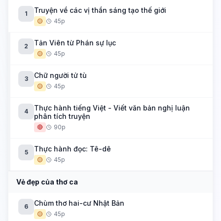
Truyện về các vị thần sáng tạo thế giới
1
🟡
45p
Tản Viên từ Phán sự lục
2
🟡
45p
Chữ người tử tù
3
🟡
45p
Thực hành tiếng Việt - Viết văn bản nghị luận
4
phân tích truyện
🔴
90p
Thực hành đọc: Tê-dê
5
🟡
45p
Vẻ đẹp của thơ ca
Chùm thơ hai-cư Nhật Bản
6
🟡
45p