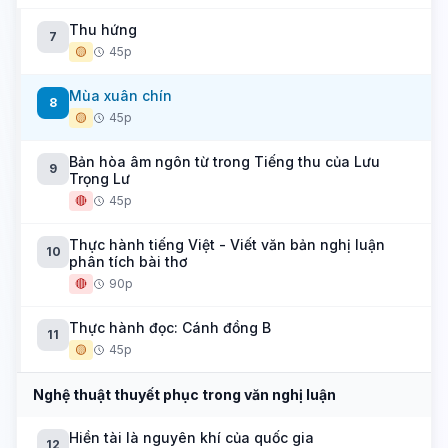
Thu hứng
7
🟡
45p
Mùa xuân chín
8
🟡
45p
Bản hòa âm ngôn từ trong Tiếng thu của Lưu
9
Trọng Lư
🔴
45p
Thực hành tiếng Việt - Viết văn bản nghị luận
10
phân tích bài thơ
🔴
90p
Thực hành đọc: Cánh đồng B
11
🟡
45p
Nghệ thuật thuyết phục trong văn nghị luận
Hiền tài là nguyên khí của quốc gia
12