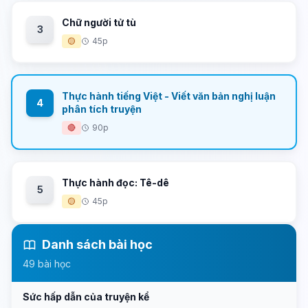
Chữ người tử tù
3
🟡
45p
Thực hành tiếng Việt - Viết văn bản nghị luận
4
phân tích truyện
🔴
90p
Thực hành đọc: Tê-dê
5
🟡
45p
Danh sách bài học
49 bài học
Sức hấp dẫn của truyện kể