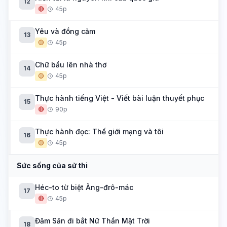
12
🔴
45p
Yêu và đồng cảm
13
🟡
45p
Chữ bầu lên nhà thơ
14
🟡
45p
Thực hành tiếng Việt - Viết bài luận thuyết phục
15
🔴
90p
Thực hành đọc: Thế giới mạng và tôi
16
🟡
45p
Sức sống của sử thi
Héc-to từ biệt Ăng-đrô-mác
17
🔴
45p
Đăm Săn đi bắt Nữ Thần Mặt Trời
18