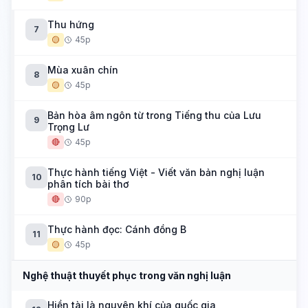
Thu hứng
7
🟡
45p
Mùa xuân chín
8
🟡
45p
Bản hòa âm ngôn từ trong Tiếng thu của Lưu
9
Trọng Lư
🔴
45p
Thực hành tiếng Việt - Viết văn bản nghị luận
10
phân tích bài thơ
🔴
90p
Thực hành đọc: Cánh đồng B
11
🟡
45p
Nghệ thuật thuyết phục trong văn nghị luận
Hiền tài là nguyên khí của quốc gia