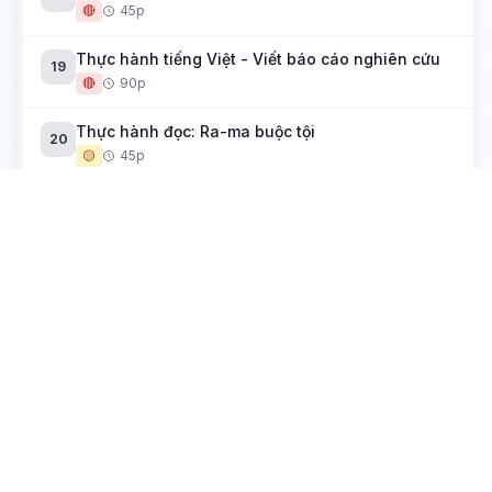
🔴
45p
Thực hành tiếng Việt - Viết báo cáo nghiên cứu
19
🔴
90p
Thực hành đọc: Ra-ma buộc tội
20
🟡
45p
Tích trò sân khấu dân gian
Xúy Vân giả dại
21
🟡
45p
Huyện đường
22
🟡
45p
Múa rối nước hiện đại soi bóng tiền nhân
23
🟡
45p
Thực hành tiếng Việt - Lắng nghe và phản hồi bài
24
thuyết trình