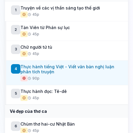
Truyện về các vị thần sáng tạo thế giới
1
🟡
45p
Tản Viên từ Phán sự lục
2
🟡
45p
Chữ người tử tù
3
🟡
45p
Thực hành tiếng Việt - Viết văn bản nghị luận
4
phân tích truyện
🔴
90p
Thực hành đọc: Tê-dê
5
🟡
45p
Vẻ đẹp của thơ ca
Chùm thơ hai-cư Nhật Bản
6
🟡
45p