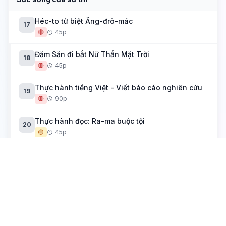
Héc-to từ biệt Ăng-đrô-mác
17
🔴
45p
Đăm Săn đi bắt Nữ Thần Mặt Trời
18
🔴
45p
Thực hành tiếng Việt - Viết báo cáo nghiên cứu
19
🔴
90p
Thực hành đọc: Ra-ma buộc tội
20
🟡
45p
Tích trò sân khấu dân gian
Xúy Vân giả dại
21
🟡
45p
Huyện đường
22
🟡
45p