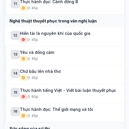
Thực hành đọc: Cánh đồng B
11
🟡
45p
Nghệ thuật thuyết phục trong văn nghị luận
Hiền tài là nguyên khí của quốc gia
12
🔴
45p
Yêu và đồng cảm
13
🟡
45p
Chữ bầu lên nhà thơ
14
🟡
45p
Thực hành tiếng Việt - Viết bài luận thuyết phục
15
🔴
90p
Thực hành đọc: Thế giới mạng và tôi
16
🟡
45p
Sức sống của sử thi