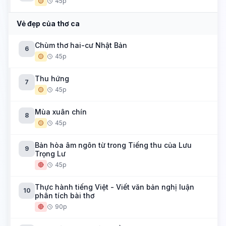
🟡
45p
Vẻ đẹp của thơ ca
Chùm thơ hai-cư Nhật Bản
6
🟡
45p
Thu hứng
7
🟡
45p
Mùa xuân chín
8
🟡
45p
Bản hòa âm ngôn từ trong Tiếng thu của Lưu
9
Trọng Lư
🔴
45p
Thực hành tiếng Việt - Viết văn bản nghị luận
10
phân tích bài thơ
🔴
90p