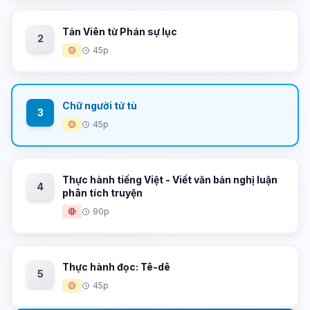
Tản Viên từ Phán sự lục
2
🟡
45p
Chữ người tử tù
3
🟡
45p
Thực hành tiếng Việt - Viết văn bản nghị luận
4
phân tích truyện
🔴
90p
Thực hành đọc: Tê-dê
5
🟡
45p