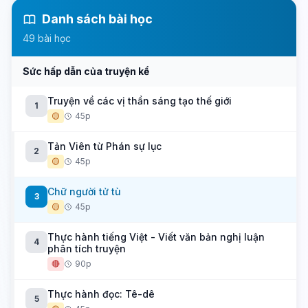
Danh sách bài học
49 bài học
Sức hấp dẫn của truyện kể
Truyện về các vị thần sáng tạo thế giới
1
🟡
45p
Tản Viên từ Phán sự lục
2
🟡
45p
Chữ người tử tù
3
🟡
45p
Thực hành tiếng Việt - Viết văn bản nghị luận
4
phân tích truyện
🔴
90p
Thực hành đọc: Tê-dê
5