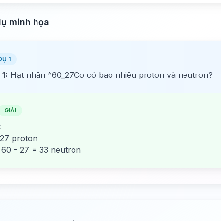
dụ minh họa
DỤ 1
 1:
Hạt nhân ^60_27Co có bao nhiêu proton và neutron?
GIẢI
:
 27 proton
 60 - 27 = 33 neutron