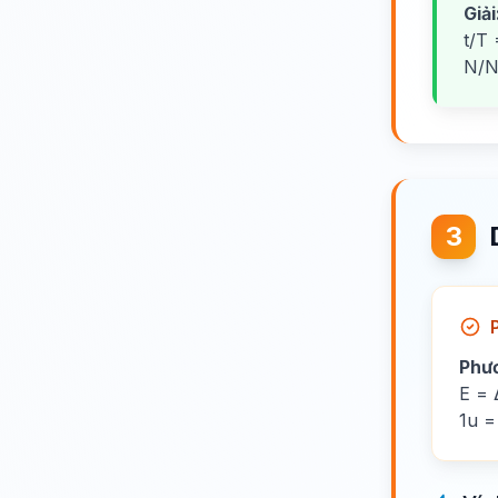
Giải
t/T 
N/N
3
Phư
E = 
1u =