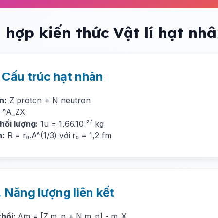
 hợp kiến thức Vật lí hạt nh
. Cấu trúc hạt nhân
n:
Z proton + N neutron
^A_ZX
hối lượng:
1u = 1,66.10⁻²⁷ kg
h:
R = r₀.A^(1/3) với r₀ = 1,2 fm
. Năng lượng liên kết
khối:
Δm = [Z.m_p + N.m_n] - m_X