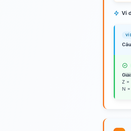
Ví 
VÍ 
Câu
Giải
Z =
N =