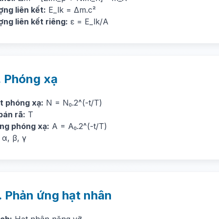
ng liên kết:
E_lk = Δm.c²
ng liên kết riêng:
ε = E_lk/A
. Phóng xạ
ật phóng xạ:
N = N₀.2^(-t/T)
bán rã:
T
ng phóng xạ:
A = A₀.2^(-t/T)
α, β, γ
. Phản ứng hạt nhân