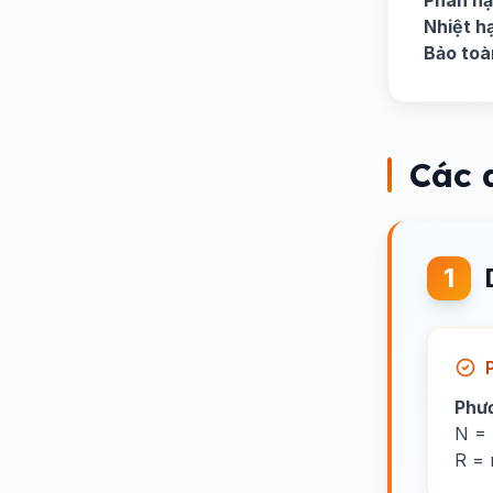
Phân hạ
Nhiệt h
Bảo toà
Các 
1
Phư
N = 
R = 