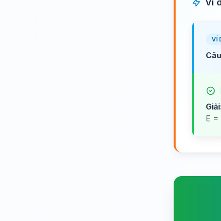
Ví 
VÍ 
Câu
Giải
E =