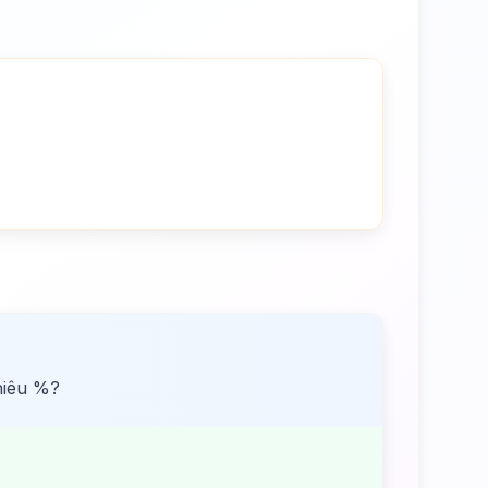
hiêu %?