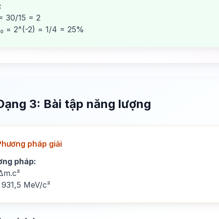
:
= 30/15 = 2
₀ = 2^(-2) = 1/4 = 25%
Dạng 3: Bài tập năng lượng
Phương pháp giải
ơng pháp:
Δm.c²
 931,5 MeV/c²