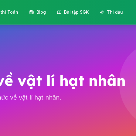
 thi Toán
Blog
Bài tập SGK
Thi đấu
về vật lí hạt nhân
ức về vật lí hạt nhân.