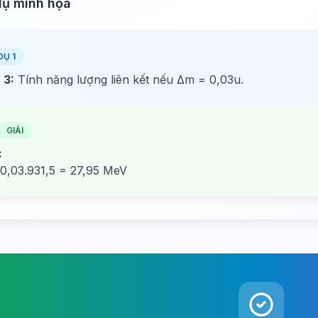
dụ minh họa
DỤ 1
 3:
Tính năng lượng liên kết nếu Δm = 0,03u.
GIẢI
:
 0,03.931,5 = 27,95 MeV