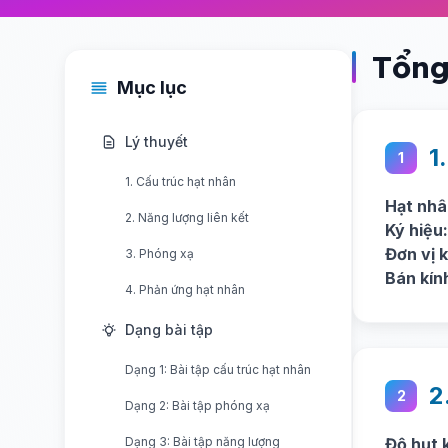
Tổng
Mục lục
Lý thuyết
1
1
1. Cấu trúc hạt nhân
Hạt nhâ
2. Năng lượng liên kết
Ký hiệu:
Đơn vị k
3. Phóng xạ
Bán kín
4. Phản ứng hạt nhân
Dạng bài tập
Dạng 1: Bài tập cấu trúc hạt nhân
2
2
Dạng 2: Bài tập phóng xạ
Dạng 3: Bài tập năng lượng
Độ hụt 