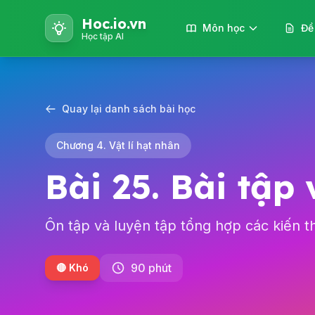
Hoc.io.vn
Môn học
Đề
Học tập AI
Quay lại danh sách bài học
Chương 4. Vật lí hạt nhân
Bài 25. Bài tập 
Ôn tập và luyện tập tổng hợp các kiến th
90 phút
🔴 Khó