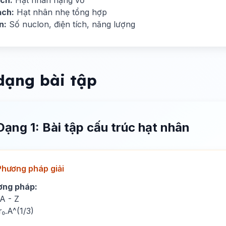
ch:
Hạt nhân nặng vỡ
ạch:
Hạt nhân nhẹ tổng hợp
n:
Số nuclon, điện tích, năng lượng
dạng bài tập
Dạng 1: Bài tập cấu trúc hạt nhân
Phương pháp giải
ơng pháp:
A - Z
r₀.A^(1/3)