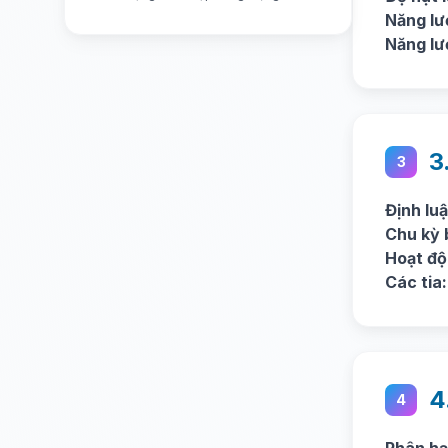
Năng lượ
Năng lượ
3
3
Định lu
Chu kỳ 
Hoạt độ
Các tia:
4
4