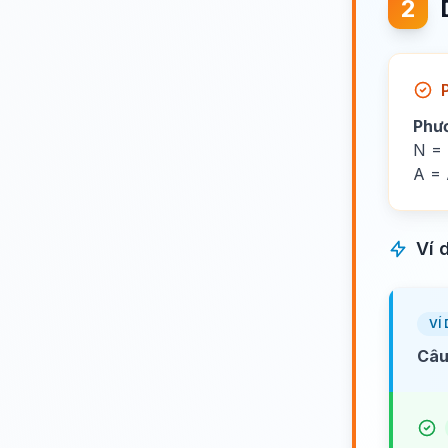
2
Phư
N = 
A = 
Ví 
VÍ 
Câu