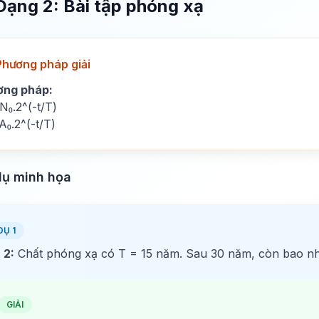
Dạng 2: Bài tập phóng xạ
Phương pháp giải
ơng pháp:
N₀.2^(-t/T)
A₀.2^(-t/T)
dụ minh họa
DỤ 1
 2:
Chất phóng xạ có T = 15 năm. Sau 30 năm, còn bao n
GIẢI