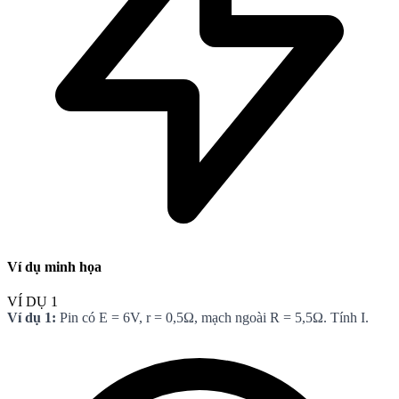
Ví dụ minh họa
VÍ DỤ 1
Ví dụ 1:
Pin có E = 6V, r = 0,5Ω, mạch ngoài R = 5,5Ω. Tính I.