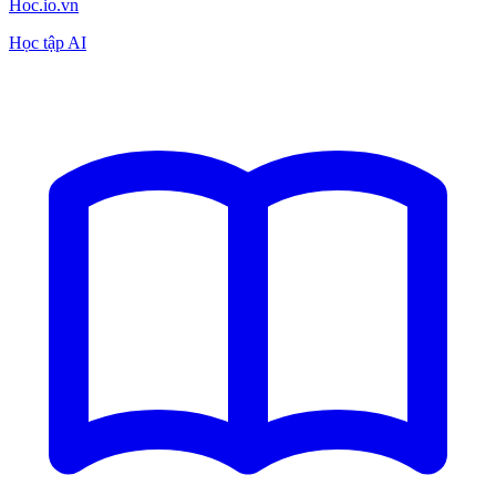
Hoc.io.vn
Học tập AI