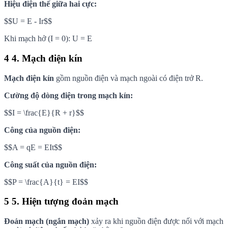
Hiệu điện thế giữa hai cực:
$$U = E - Ir$$
Khi mạch hở (I = 0): U = E
4
4. Mạch điện kín
Mạch điện kín
gồm nguồn điện và mạch ngoài có điện trở R.
Cường độ dòng điện trong mạch kín:
$$I = \frac{E}{R + r}$$
Công của nguồn điện:
$$A = qE = EIt$$
Công suất của nguồn điện:
$$P = \frac{A}{t} = EI$$
5
5. Hiện tượng đoản mạch
Đoản mạch (ngắn mạch)
xảy ra khi nguồn điện được nối với mạch