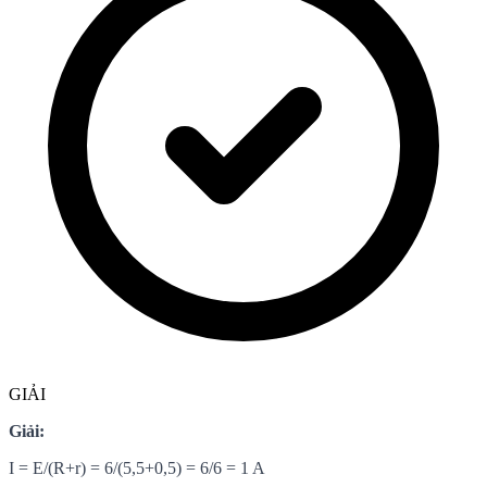
GIẢI
Giải:
I = E/(R+r) = 6/(5,5+0,5) = 6/6 = 1 A