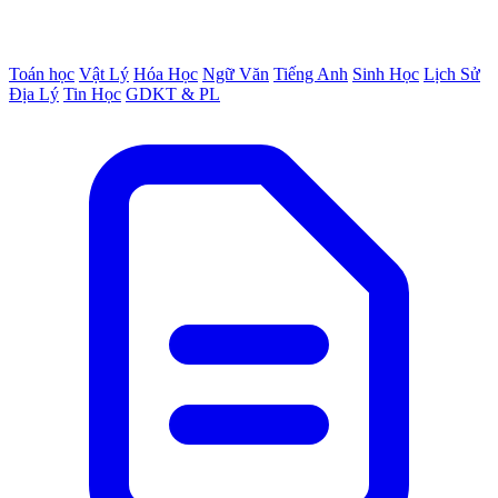
Toán học
Vật Lý
Hóa Học
Ngữ Văn
Tiếng Anh
Sinh Học
Lịch Sử
Địa Lý
Tin Học
GDKT & PL