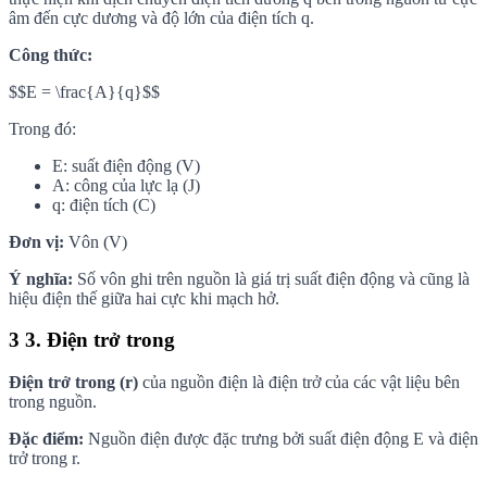
âm đến cực dương và độ lớn của điện tích q.
Công thức:
$$E = \frac{A}{q}$$
Trong đó:
E: suất điện động (V)
A: công của lực lạ (J)
q: điện tích (C)
Đơn vị:
Vôn (V)
Ý nghĩa:
Số vôn ghi trên nguồn là giá trị suất điện động và cũng là
hiệu điện thế giữa hai cực khi mạch hở.
3
3. Điện trở trong
Điện trở trong (r)
của nguồn điện là điện trở của các vật liệu bên
trong nguồn.
Đặc điểm:
Nguồn điện được đặc trưng bởi suất điện động E và điện
trở trong r.