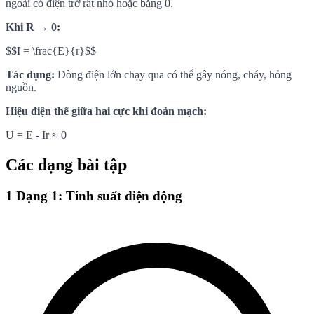
ngoài có điện trở rất nhỏ hoặc bằng 0.
Khi R → 0:
$$I = \frac{E}{r}$$
Tác dụng:
Dòng điện lớn chạy qua có thể gây nóng, cháy, hỏng
nguồn.
Hiệu điện thế giữa hai cực khi đoản mạch:
U = E - Ir ≈ 0
Các dạng bài tập
1
Dạng 1: Tính suất điện động