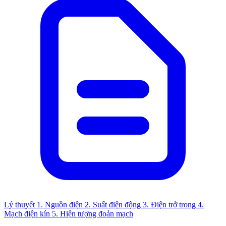
Lý thuyết
1. Nguồn điện
2. Suất điện động
3. Điện trở trong
4.
Mạch điện kín
5. Hiện tượng đoản mạch