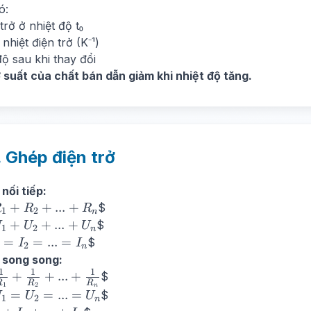
 +
ó:
a(t
 trở ở nhiệt độ t₀
 nhiệt điện trở (K⁻¹)
 độ sau khi thay đổi
ở suất của chất bán dẫn giảm khi nhiệt độ tăng.
. Ghép điện trở
nối tiếp:
+
+
...
+
$
R
R
R
1
2
n
+
+
...
+
$
U
U
U
1
2
n
=
=
...
=
$
I
I
2
n
 song song:
1
1
1
{1}
+
+
...
+
$
R
R
R
1
2
n
=
=
=
...
=
$
U
U
U
1
2
n
{1}