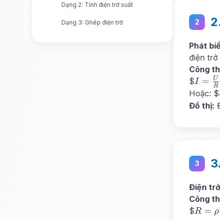
Dạng 2: Tính điện trở suất
2
2
Dạng 3: Ghép điện trở
Phát bi
điện trở
Công th
I =
U
=
$
I
R
\frac
Hoặc: $
{R}
Đồ thị:
Đ
3
3
Điện trở
Công th
R =
=
$
R
ρ