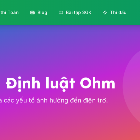
 thi Toán
Blog
Bài tập SGK
Thi đấu
ở. Định luật Ohm
à các yếu tố ảnh hưởng đến điện trở.