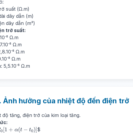
rac{l}
ó:
trở suất (Ω.m)
 dài dây dẫn (m)
diện dây dẫn (m²)
ện trở suất:
.10⁻⁸ Ω.m
7.10⁻⁸ Ω.m
,8.10⁻⁸ Ω.m
0.10⁻⁸ Ω.m
 5,5.10⁻⁸ Ω.m
. Ảnh hưởng của nhiệt độ đến điện trở
t độ tăng, điện trở của kim loại tăng.
ức:
[
1
+
(
−
)]
$
R
α
t
t
0
0