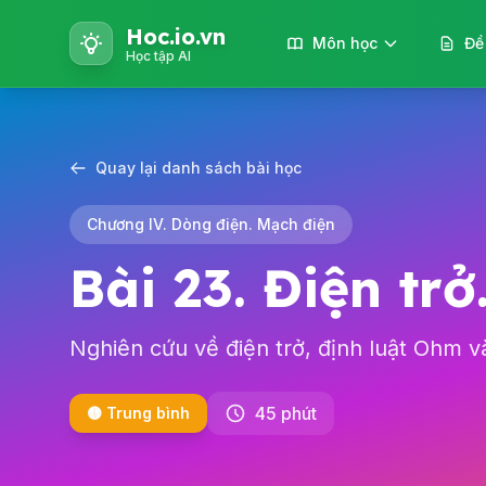
Hoc.io.vn
Môn học
Đề
Học tập AI
Quay lại danh sách bài học
Chương IV. Dòng điện. Mạch điện
Bài 23. Điện tr
Nghiên cứu về điện trở, định luật Ohm v
45 phút
🟡 Trung bình