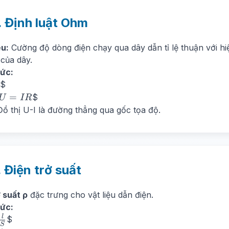
. Định luật Ohm
ểu:
Cường độ dòng điện chạy qua dây dẫn tỉ lệ thuận với hiệu
 của dây.
ức:
$
{U}
U
=
$
U
I
R
=
ồ thị U-I là đường thẳng qua gốc tọa độ.
IR
. Điện trở suất
 suất ρ
đặc trưng cho vật liệu dẫn điện.
ức:
l
$
S