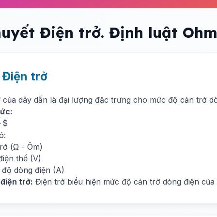
huyết Điện trở. Định luật Oh
. Điện trở
ở
của dây dẫn là đại lượng đặc trưng cho mức độ cản trở d
ức:
U
$
{U}
ó:
trở (Ω - Ôm)
điện thế (V)
 độ dòng điện (A)
điện trở:
Điện trở biểu hiện mức độ cản trở dòng điện của 