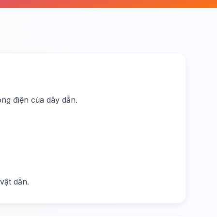
m
òng điện của dây dẫn.
vật dẫn.