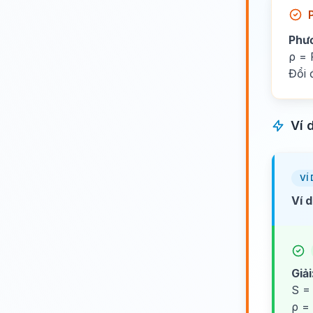
Phư
ρ = 
Đổi 
Ví 
VÍ 
Ví d
Giải
S =
ρ = 