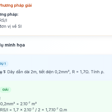
Phương pháp giải
ơng pháp:
RS/l
đơn vị về SI
dụ minh họa
DỤ 1
ụ 1:
Dây dẫn dài 2m, tiết diện 0,2mm², R = 1,7Ω. Tính ρ.
GIẢI
:
 0,2mm² = 2.10⁻⁷ m²
RS/l = 1,7 × 2.10⁻⁷ / 2 = 1,7.10⁻⁷ Ω.m