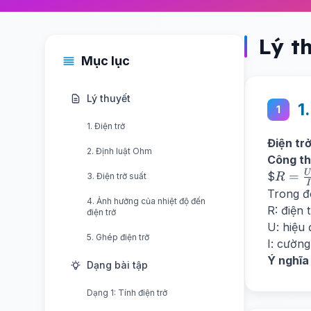
Lý t
Mục lục
Lý thuyết
1
1
1. Điện trở
Điện tr
2. Định luật Ohm
Công th
R =
=
$
3. Điện trở suất
R
I
\frac
Trong đ
4. Ảnh hưởng của nhiệt độ đến
{I}
R: điện 
điện trở
U: hiệu 
5. Ghép điện trở
I: cường
Ý nghĩa 
Dạng bài tập
Dạng 1: Tính điện trở