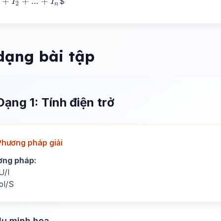
+
+
...
+
$
I
I
2
n
}
{1}
}
dạng bài tập
+
{1}
}
Dạng 1: Tính điện trở
Phương pháp giải
ơng pháp:
U/I
ρl/S
dụ minh họa