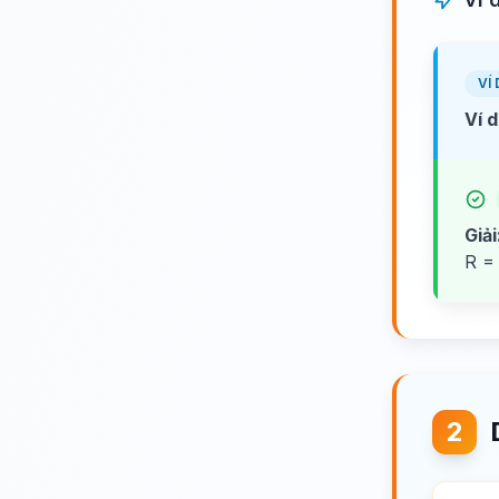
VÍ 
Ví d
Giải
R =
2