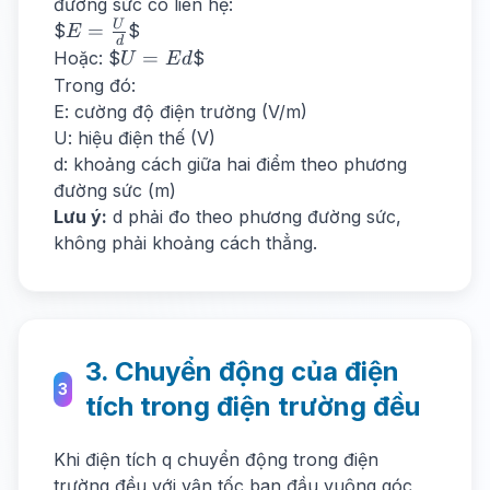
đường sức có liên hệ:
E =
U
=
$
$
E
d
\frac{U}
U
=
Hoặc: $
$
U
E
d
{d}
=
Trong đó:
Ed
E: cường độ điện trường (V/m)
U: hiệu điện thế (V)
d: khoảng cách giữa hai điểm theo phương
đường sức (m)
Lưu ý:
d phải đo theo phương đường sức,
không phải khoảng cách thẳng.
3. Chuyển động của điện
3
tích trong điện trường đều
Khi điện tích q chuyển động trong điện
trường đều với vận tốc ban đầu vuông góc