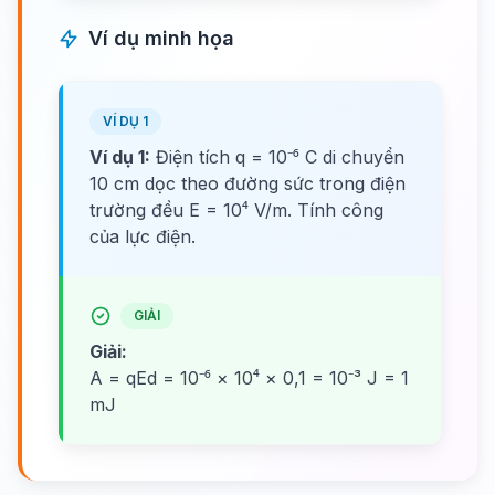
Ví dụ minh họa
VÍ DỤ 1
Ví dụ 1:
Điện tích q = 10⁻⁶ C di chuyển
10 cm dọc theo đường sức trong điện
trường đều E = 10⁴ V/m. Tính công
của lực điện.
GIẢI
Giải:
A = qEd = 10⁻⁶ × 10⁴ × 0,1 = 10⁻³ J = 1
mJ