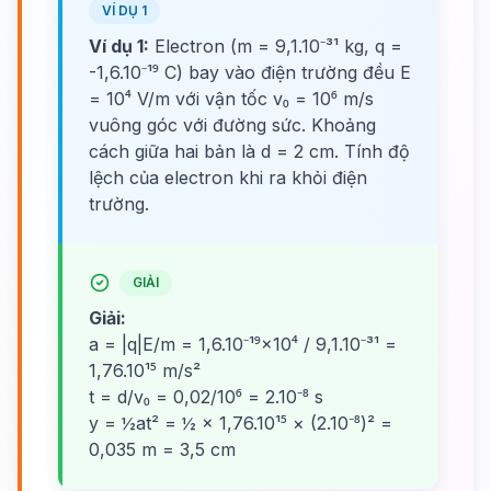
VÍ DỤ 1
Ví dụ 1:
Electron (m = 9,1.10⁻³¹ kg, q =
-1,6.10⁻¹⁹ C) bay vào điện trường đều E
= 10⁴ V/m với vận tốc v₀ = 10⁶ m/s
vuông góc với đường sức. Khoảng
cách giữa hai bản là d = 2 cm. Tính độ
lệch của electron khi ra khỏi điện
trường.
GIẢI
Giải:
a = |q|E/m = 1,6.10⁻¹⁹×10⁴ / 9,1.10⁻³¹ =
1,76.10¹⁵ m/s²
t = d/v₀ = 0,02/10⁶ = 2.10⁻⁸ s
y = ½at² = ½ × 1,76.10¹⁵ × (2.10⁻⁸)² =
0,035 m = 3,5 cm