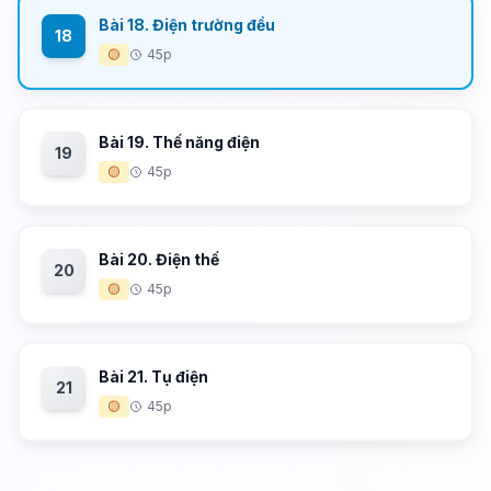
Bài 18. Điện trường đều
18
🟡
45p
Bài 19. Thế năng điện
19
🟡
45p
Bài 20. Điện thế
20
🟡
45p
Bài 21. Tụ điện
21
🟡
45p