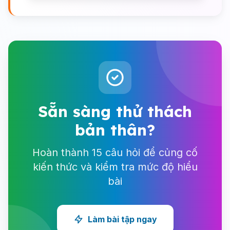
Sẵn sàng thử thách
bản thân?
Hoàn thành 15 câu hỏi để củng cố
kiến thức và kiểm tra mức độ hiểu
bài
Làm bài tập ngay