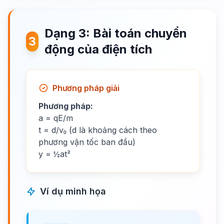
Dạng 3: Bài toán chuyển
3
động của điện tích
Phương pháp giải
Phương pháp:
a = qE/m
t = d/v₀ (d là khoảng cách theo
phương vận tốc ban đầu)
y = ½at²
Ví dụ minh họa