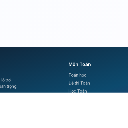
Môn Toán
Toán học
Hỗ trợ
Đề thi Toán
uan trọng.
Học Toán
Tikz