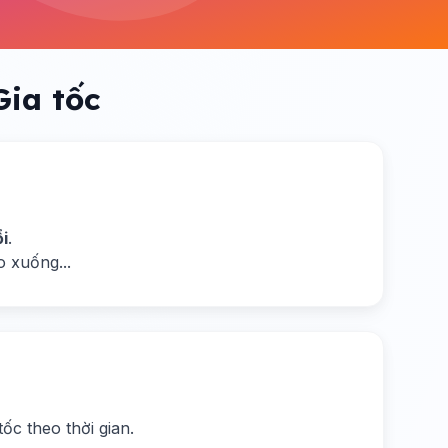
Gia tốc
i
.
o xuống...
ốc theo thời gian.