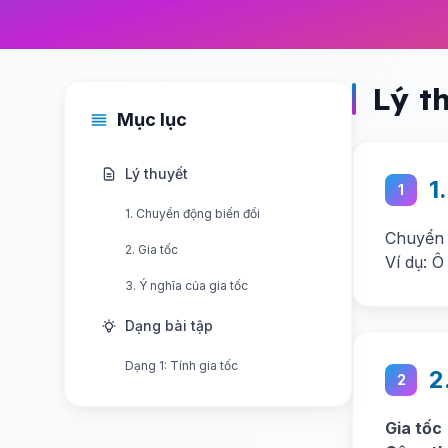
Lý t
Mục lục
Lý thuyết
1
1
1. Chuyển động biến đổi
Chuyển 
2. Gia tốc
Ví dụ: Ô
3. Ý nghĩa của gia tốc
Dạng bài tập
Dạng 1: Tính gia tốc
2
2
Gia tốc