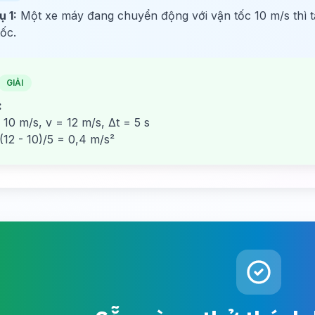
ụ 1:
Một xe máy đang chuyển động với vận tốc 10 m/s thì tă
tốc.
GIẢI
:
 10 m/s, v = 12 m/s, Δt = 5 s
(12 - 10)/5 = 0,4 m/s²