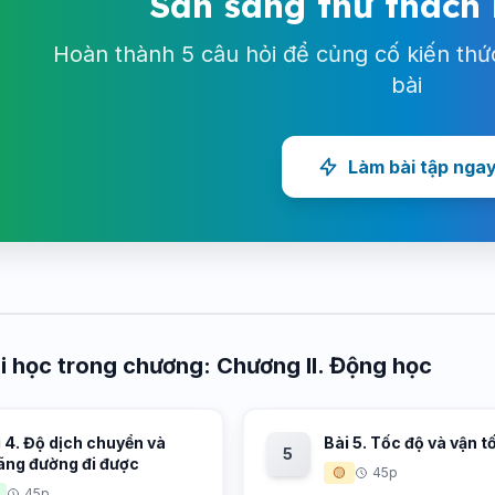
Sẵn sàng thử thách
Hoàn thành 5 câu hỏi để củng cố kiến thứ
bài
Làm bài tập nga
i học trong chương: Chương II. Động học
 4. Độ dịch chuyển và
Bài 5. Tốc độ và vận t
5
ãng đường đi được
🟡
45p
45p