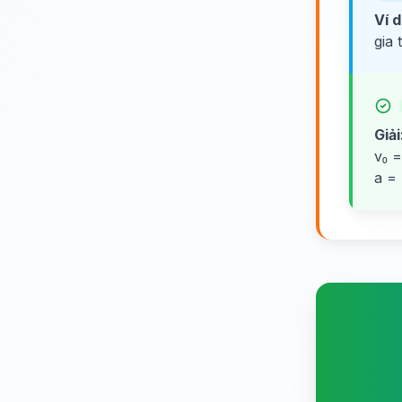
Ví d
gia 
Giải
v₀ =
a = 