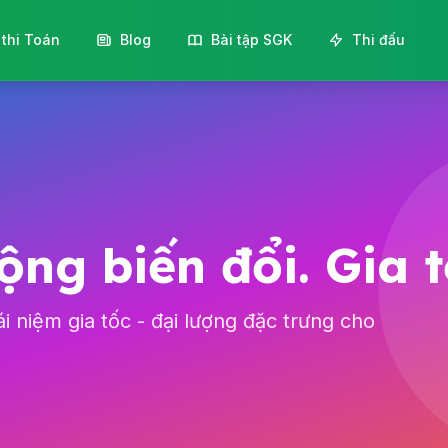
 thi Toán
Blog
Bài tập SGK
Thi đấu
ộng biến đổi. Gia 
i niệm gia tốc - đại lượng đặc trưng cho