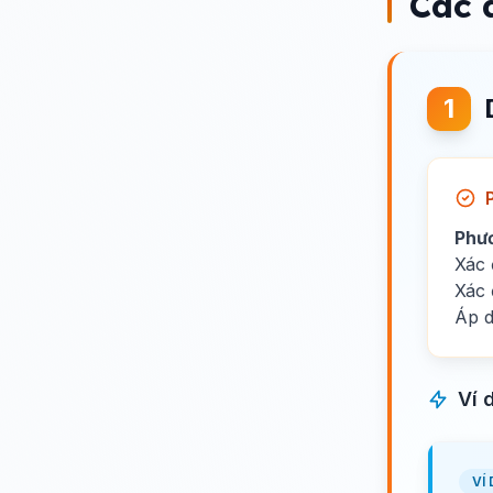
Các 
1
Phươ
Xác 
Xác 
Áp d
Ví 
VÍ 