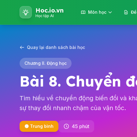
Hoc.io.vn
Môn học
Đề
Học tập AI
Quay lại danh sách bài học
Chương II. Động học
Bài 8. Chuyển đ
Tìm hiểu về chuyển động biến đổi và khá
sự thay đổi nhanh chậm của vận tốc.
45 phút
🟡 Trung bình