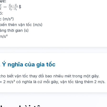
ức:
−
a} =
v
v
v
=
$
2
1
−
t
t
t
2
1
{\Delta
ó:
v}}
}
ốc (m/s²)
ta t} =
 biến thiên vận tốc (m/s)
{\vec{v}_2
}
ảng thời gian (s)
c{v}_1}
m/s²
 t_1}
. Ý nghĩa của gia tốc
cho biết vận tốc thay đổi bao nhiêu mét trong một giây.
 = 2 m/s² có nghĩa là cứ mỗi giây, vận tốc tăng thêm 2 m/s.