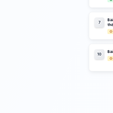
Bài
7
thờ
🟡
Bài
10
🟡