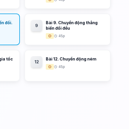
ến đổi.
Bài 9. Chuyển động thẳng
9
biến đổi đều
🟡
45p
gia tốc
Bài 12. Chuyển động ném
12
🟡
45p