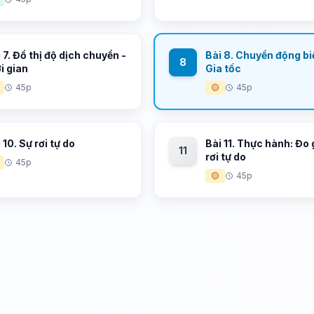
 7. Đồ thị độ dịch chuyển -
Bài 8. Chuyển động bi
8
i gian
Gia tốc
45p
🟡
45p
 10. Sự rơi tự do
Bài 11. Thực hành: Đo 
11
rơi tự do
45p
🟡
45p