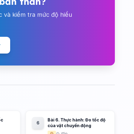
 bản thân?
c và kiểm tra mức độ hiểu
y
ốc
Bài 6. Thực hành: Đo tốc độ
6
của vật chuyển động
🟡
45p