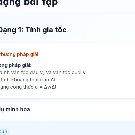
dạng bài tập
Dạng 1: Tính gia tốc
Phương pháp giải
ng pháp giải:
định vận tốc đầu v₀ và vận tốc cuối v
định khoảng thời gian Δt
ụng công thức a = Δv/Δt
dụ minh họa
DỤ 1