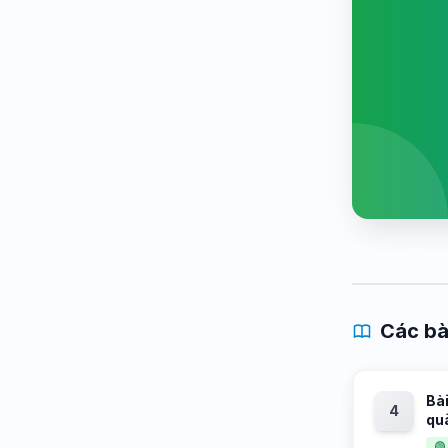
Các bà
Bài
4
qu
🟢