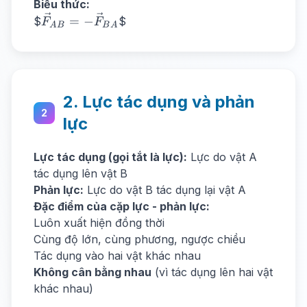
Biểu thức:
\vec{F}_{AB}
=
−
$
$
F
F
A
B
B
A
= -
\vec{F}_{BA}
2. Lực tác dụng và phản
2
lực
Lực tác dụng (gọi tắt là lực):
Lực do vật A
tác dụng lên vật B
Phản lực:
Lực do vật B tác dụng lại vật A
Đặc điểm của cặp lực - phản lực:
Luôn xuất hiện đồng thời
Cùng độ lớn, cùng phương, ngược chiều
Tác dụng vào hai vật khác nhau
Không cân bằng nhau
(vì tác dụng lên hai vật
khác nhau)