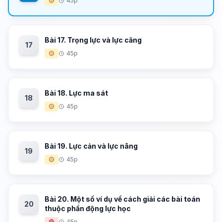
🟡
45p
Bài 17. Trọng lực và lực căng
17
🟡
45p
Bài 18. Lực ma sát
18
🟡
45p
Bài 19. Lực cản và lực nâng
19
🟡
45p
Bài 20. Một số ví dụ về cách giải các bài toán
20
thuộc phần động lực học
🔴
45p