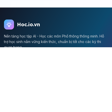
Hoc.io.vn
Nền tảng học tập AI - Học các môn Phổ thông thông minh. Hỗ
trợ học sinh nắm vững kiến thức, chuẩn bị tốt cho các kỳ thi
quan trọng.
Môn Toán
Toán học
Đề thi Toán
Học Toán
Tikz
Về chúng tôi