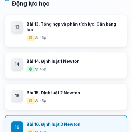
Động lực học
Bài 13. Tổng hợp và phân tích lực. Cân bằng
13
lực
🟡
45p
Bài 14. Định luật 1 Newton
14
🟢
45p
Bài 15. Định luật 2 Newton
15
🟡
45p
Bài 16. Định luật 3 Newton
16