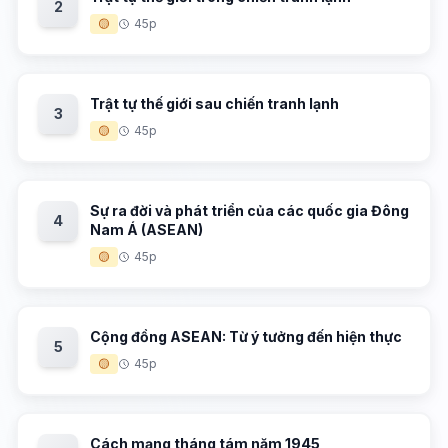
2
🟡
45p
Trật tự thế giới sau chiến tranh lạnh
3
🟡
45p
Sự ra đời và phát triển của các quốc gia Đông
4
Nam Á (ASEAN)
🟡
45p
Cộng đồng ASEAN: Từ ý tưởng đến hiện thực
5
🟡
45p
Cách mạng tháng tám năm 1945