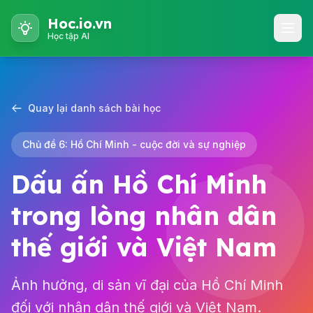
Hoc.io.vn
Học tập AI
Quay lại danh sách bài học
Chủ đề 6: Hồ Chí Minh - cuộc đời và sự nghiệp
Dấu ấn Hồ Chí Minh
trong lòng nhân dân
thế giới và Việt Nam
Ảnh hưởng, di sản vĩ đại của Hồ Chí Minh
đối với nhân dân thế giới và Việt Nam.