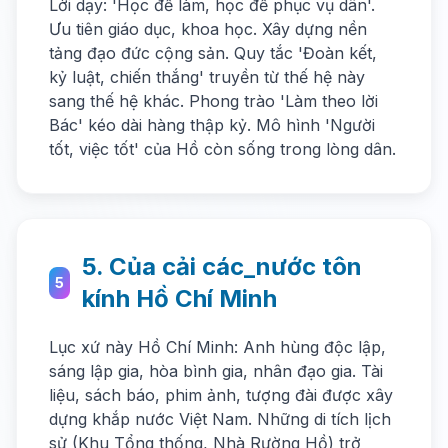
Lời dạy: 'Học để làm, học để phục vụ dân'.
Ưu tiên giáo dục, khoa học. Xây dựng nền
tảng đạo đức cộng sản. Quy tắc 'Đoàn kết,
kỷ luật, chiến thắng' truyền từ thế hệ này
sang thế hệ khác. Phong trào 'Làm theo lời
Bác' kéo dài hàng thập kỷ. Mô hình 'Người
tốt, việc tốt' của Hồ còn sống trong lòng dân.
5. Của cải các_nước tôn
5
kính Hồ Chí Minh
Lục xứ này Hồ Chí Minh: Anh hùng độc lập,
sáng lập gia, hòa bình gia, nhân đạo gia. Tài
liệu, sách báo, phim ảnh, tượng đài được xây
dựng khắp nước Việt Nam. Những di tích lịch
sử (Khu Tổng thống, Nhà Rường Hồ) trở