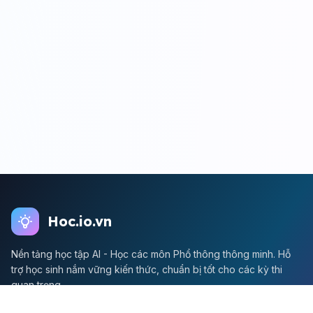
Hoc.io.vn
Nền tảng học tập AI - Học các môn Phổ thông thông minh. Hỗ
trợ học sinh nắm vững kiến thức, chuẩn bị tốt cho các kỳ thi
quan trọng.