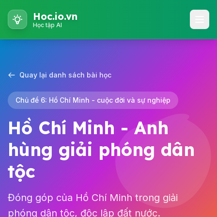
Hoc.io.vn
Học tập AI
Quay lại danh sách bài học
Chủ đề 6: Hồ Chí Minh - cuộc đời và sự nghiệp
Hồ Chí Minh - Anh
hùng giải phóng dân
tộc
Đóng góp của Hồ Chí Minh trong giải
phóng dân tộc, độc lập đất nước.