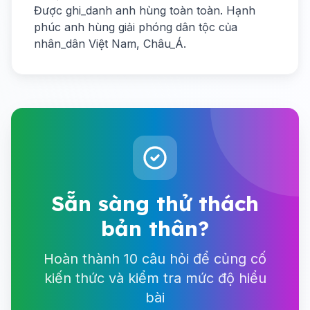
Được ghi_danh anh hùng toàn toàn. Hạnh
phúc anh hùng giải phóng dân tộc của
nhân_dân Việt Nam, Châu_Á.
Sẵn sàng thử thách
bản thân?
Hoàn thành 10 câu hỏi để củng cố
kiến thức và kiểm tra mức độ hiểu
bài