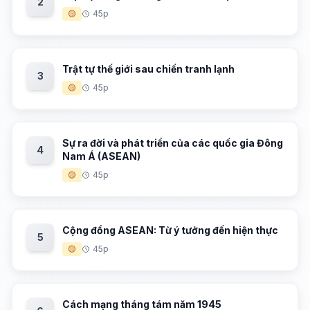
2
🟡
45p
Trật tự thế giới sau chiến tranh lạnh
3
🟡
45p
Sự ra đời và phát triển của các quốc gia Đông
4
Nam Á (ASEAN)
🟡
45p
Cộng đồng ASEAN: Từ ý tưởng đến hiện thực
5
🟡
45p
Cách mạng tháng tám năm 1945