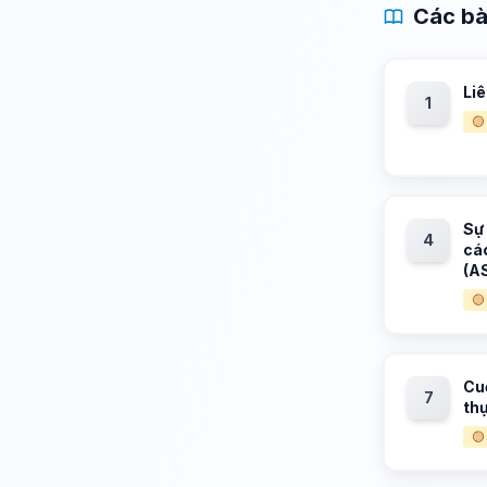
Các bà
Li
1
🟡
Sự 
4
cá
(A
🟡
Cu
7
th
🟡