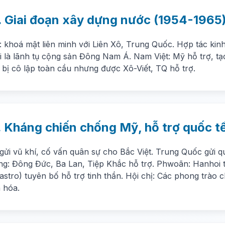
. Giai đoạn xây dựng nước (1954-1965
: khoá mật liên minh với Liên Xô, Trung Quốc. Hợp tác kinh
i là lãnh tụ cộng sản Đông Nam Á. Nam Việt: Mỹ hỗ trợ, tạ
 bị cô lập toàn cầu nhưng được Xô-Viết, TQ hỗ trợ.
. Kháng chiến chống Mỹ, hỗ trợ quốc t
gửi vũ khí, cố vấn quân sự cho Bắc Việt. Trung Quốc gửi q
ng: Đông Đức, Ba Lan, Tiệp Khắc hỗ trợ. Phwoãn: Hanhoi t
stro) tuyên bố hỗ trợ tinh thần. Hội chị: Các phong trào c
 hóa.