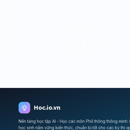
Hoc.io.vn
Nền tảng học tập AI - Học các môn Phổ thông thông minh. 
học sinh nắm vững kiến thức, chuẩn bị tốt cho các kỳ thi q