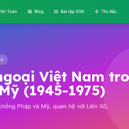
 thi Toán
Blog
Bài tập SGK
Thi đấu
sử
ngoại Việt Nam tr
Mỹ (1945-1975)
chống Pháp và Mỹ, quan hệ với Liên Xô,