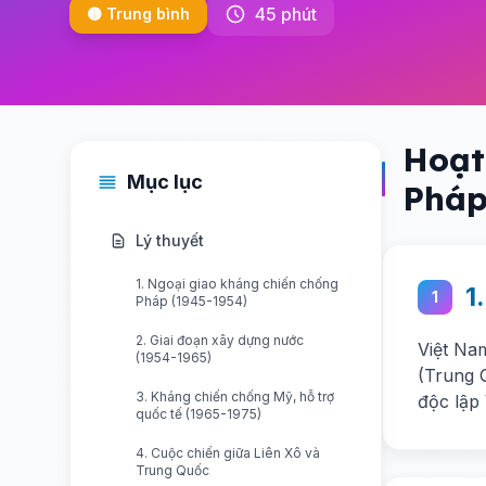
45 phút
🟡 Trung bình
Hoạt
Mục lục
Pháp
Lý thuyết
1. Ngoại giao kháng chiến chống
1
1
Pháp (1945-1954)
2. Giai đoạn xây dựng nước
Việt Na
(1954-1965)
(Trung 
3. Kháng chiến chống Mỹ, hỗ trợ
độc lập 
quốc tế (1965-1975)
4. Cuộc chiến giữa Liên Xô và
Trung Quốc