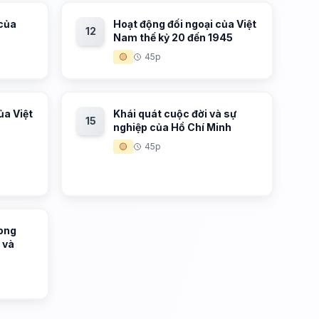
 của
Hoạt động đối ngoại của Việt
12
Nam thế kỷ 20 đến 1945
🟡
45p
ủa Việt
Khái quát cuộc đời và sự
15
nghiệp của Hồ Chí Minh
🟡
45p
rong
 và