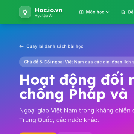
Hoc.io.vn
Môn học
Đề
Học tập AI
Quay lại danh sách bài học
Chủ đề 5: Đối ngoại Việt Nam qua các giai đoạn lịch 
Hoạt động đối 
chống Pháp và 
Ngoại giao Việt Nam trong kháng chiến 
Trung Quốc, các nước khác.