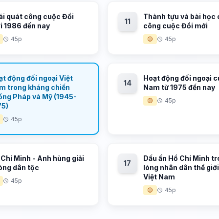
ái quát công cuộc Đổi
Thành tựu và bài học
11
i 1986 đến nay
công cuộc Đổi mới
45p
🟡
45p
t động đối ngoại Việt
Hoạt động đối ngoại c
14
m trong kháng chiến
Nam từ 1975 đến nay
ống Pháp và Mỹ (1945-
🟡
45p
75)
45p
Chí Minh - Anh hùng giải
Dấu ấn Hồ Chí Minh t
17
óng dân tộc
lòng nhân dân thế giới
Việt Nam
45p
🟡
45p