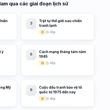
Nam qua các giai đoạn lịch sử
chiến
Trật tự thế giới sau chiến
3
tranh lạnh
🟡
45p
 ý
Cách mạng tháng tám năm
6
1945
🟡
45p
ống Mỹ
Cuộc đấu tranh bảo vệ tổ
9
quốc từ 1975 đến nay
🟡
45p