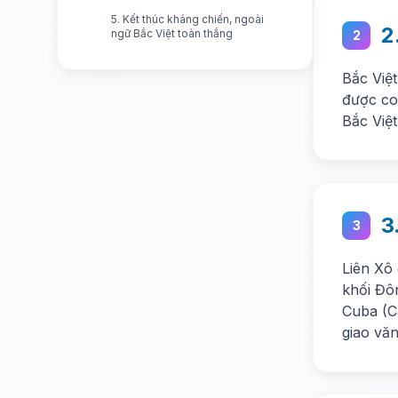
5. Kết thúc kháng chiến, ngoài
2
ngữ Bắc Việt toàn thắng
2
Bắc Việt
được co
Bắc Việt
3
3
Liên Xô 
khối Đô
Cuba (Ca
giao văn