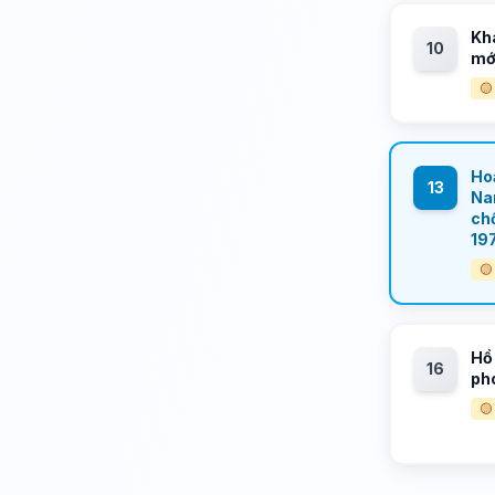
Kh
10
mớ
🟡
Hoạ
13
Na
ch
19
🟡
Hồ 
16
ph
🟡