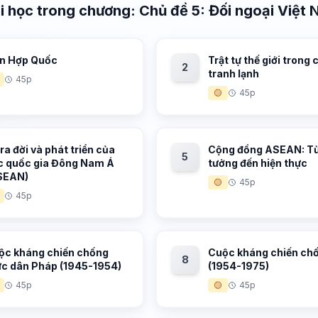
i học trong chương: Chủ đề 5: Đối ngoại Việt 
ên Hợp Quốc
Trật tự thế giới trong 
2
tranh lạnh
45p
🟡
45p
ra đời và phát triển của
Cộng đồng ASEAN: Từ
5
c quốc gia Đông Nam Á
tưởng đến hiện thực
SEAN)
🟡
45p
45p
ộc kháng chiến chống
Cuộc kháng chiến ch
8
ực dân Pháp (1945-1954)
(1954-1975)
45p
🟡
45p