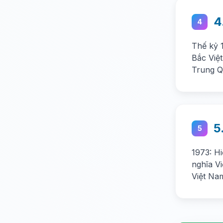
4
4
Thế kỷ 
Bắc Việ
Trung Qu
5
5
1973: H
nghĩa V
Việt Nam