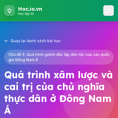
Hoc.io.vn
Học tập AI
Quay lại danh sách bài học
Chủ đề 3: Quá trình giành độc lập dân tộc của các quốc
gia Đông Nam Á
Quá trình xâm lược và
cai trị của chủ nghĩa
thực dân ở Đông Nam
Á