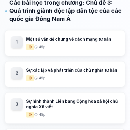
Các bài học trong chương: Chủ đề 3:
Quá trình giành độc lập dân tộc của các
quốc gia Đông Nam Á
Một số vấn đề chung về cách mạng tư sản
1
🟡
45p
Sự xác lập và phát triển của chủ nghĩa tư bản
2
🟡
45p
Sự hình thành Liên bang Cộng hòa xã hội chủ
3
nghĩa Xô viết
🟡
45p