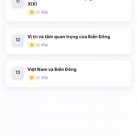
11
XIX)
🟡
45p
Vị trí và tầm quan trọng của Biển Đông
12
🟡
45p
Việt Nam và Biển Đông
13
🟡
45p