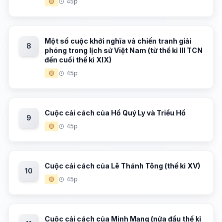
🟡
45p
Một số cuộc khởi nghĩa và chiến tranh giải
8
phóng trong lịch sử Việt Nam (từ thế kỉ III TCN
đến cuối thế kỉ XIX)
🟡
45p
Cuộc cải cách của Hồ Quý Ly và Triều Hồ
9
🟡
45p
Cuộc cải cách của Lê Thánh Tông (thế kỉ XV)
10
🟡
45p
Cuộc cải cách của Minh Mạng (nửa đầu thế kỉ