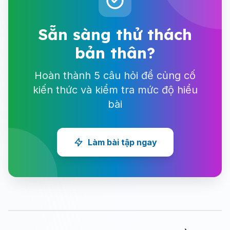
Sẵn sàng thử thách
bản thân?
Hoàn thành 5 câu hỏi để củng cố
kiến thức và kiểm tra mức độ hiểu
bài
Làm bài tập ngay