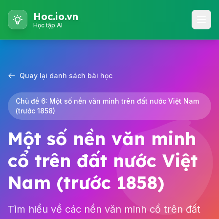
Hoc.io.vn
Học tập AI
Quay lại danh sách bài học
Chủ đề 6: Một số nền văn minh trên đất nước Việt Nam
(trước 1858)
Một số nền văn minh
cổ trên đất nước Việt
Nam (trước 1858)
Tìm hiểu về các nền văn minh cổ trên đất