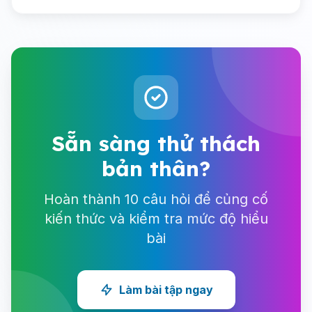
Sẵn sàng thử thách
bản thân?
Hoàn thành 10 câu hỏi để củng cố
kiến thức và kiểm tra mức độ hiểu
bài
Làm bài tập ngay