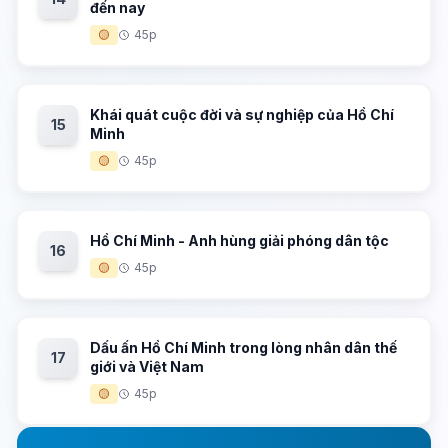
đến nay
🟡
45p
Khái quát cuộc đời và sự nghiệp của Hồ Chí
15
Minh
🟡
45p
Hồ Chí Minh - Anh hùng giải phóng dân tộc
16
🟡
45p
Dấu ấn Hồ Chí Minh trong lòng nhân dân thế
17
giới và Việt Nam
🟡
45p