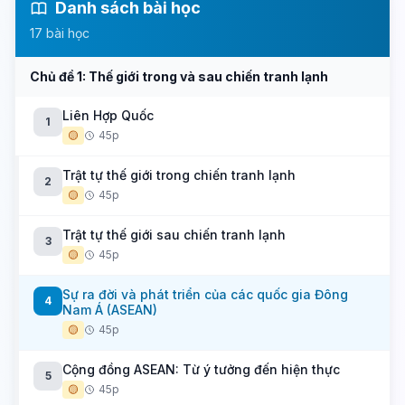
Danh sách bài học
17 bài học
Chủ đề 1: Thế giới trong và sau chiến tranh lạnh
Liên Hợp Quốc
1
🟡
45p
Trật tự thế giới trong chiến tranh lạnh
2
🟡
45p
Trật tự thế giới sau chiến tranh lạnh
3
🟡
45p
Sự ra đời và phát triển của các quốc gia Đông
4
Nam Á (ASEAN)
🟡
45p
Cộng đồng ASEAN: Từ ý tưởng đến hiện thực
5
🟡
45p