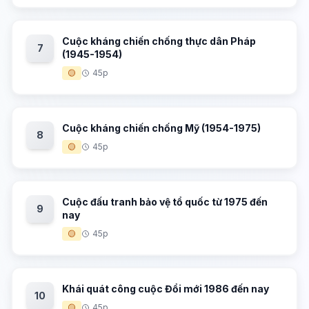
Cuộc kháng chiến chống thực dân Pháp
7
(1945-1954)
🟡
45p
Cuộc kháng chiến chống Mỹ (1954-1975)
8
🟡
45p
Cuộc đấu tranh bảo vệ tổ quốc từ 1975 đến
9
nay
🟡
45p
Khái quát công cuộc Đổi mới 1986 đến nay
10
🟡
45p