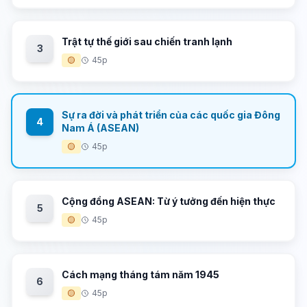
Trật tự thế giới sau chiến tranh lạnh
3
🟡
45p
Sự ra đời và phát triển của các quốc gia Đông
4
Nam Á (ASEAN)
🟡
45p
Cộng đồng ASEAN: Từ ý tưởng đến hiện thực
5
🟡
45p
Cách mạng tháng tám năm 1945
6
🟡
45p