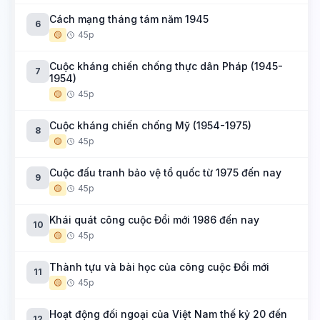
Cách mạng tháng tám năm 1945
6
🟡
45p
Cuộc kháng chiến chống thực dân Pháp (1945-
7
1954)
🟡
45p
Cuộc kháng chiến chống Mỹ (1954-1975)
8
🟡
45p
Cuộc đấu tranh bảo vệ tổ quốc từ 1975 đến nay
9
🟡
45p
Khái quát công cuộc Đổi mới 1986 đến nay
10
🟡
45p
Thành tựu và bài học của công cuộc Đổi mới
11
🟡
45p
Hoạt động đối ngoại của Việt Nam thế kỷ 20 đến
12