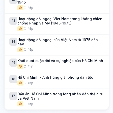
1945
🟡
45p
Hoạt động đối ngoại Việt Nam trong kháng chiến
13
chống Pháp và Mỹ (1945-1975)
🟡
45p
Hoạt động đối ngoại của Việt Nam từ 1975 đến
14
nay
🟡
45p
Khái quát cuộc đời và sự nghiệp của Hồ Chí Minh
15
🟡
45p
Hồ Chí Minh - Anh hùng giải phóng dân tộc
16
🟡
45p
Dấu ấn Hồ Chí Minh trong lòng nhân dân thế giới
17
và Việt Nam
🟡
45p