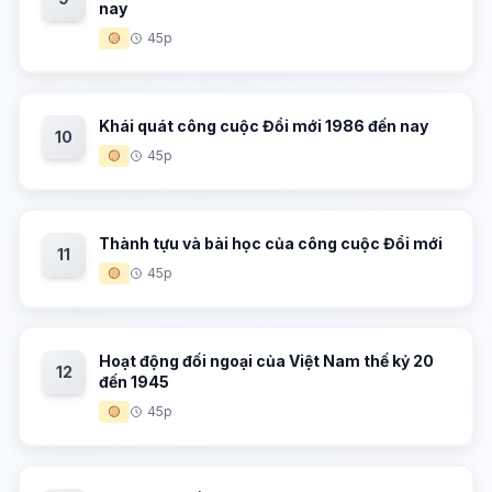
nay
🟡
45p
Khái quát công cuộc Đổi mới 1986 đến nay
10
🟡
45p
Thành tựu và bài học của công cuộc Đổi mới
11
🟡
45p
Hoạt động đối ngoại của Việt Nam thế kỷ 20
12
đến 1945
🟡
45p