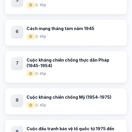
🟡
45p
Cách mạng tháng tám năm 1945
6
🟡
45p
Cuộc kháng chiến chống thực dân Pháp
7
(1945-1954)
🟡
45p
Cuộc kháng chiến chống Mỹ (1954-1975)
8
🟡
45p
Cuộc đấu tranh bảo vệ tổ quốc từ 1975 đến
9