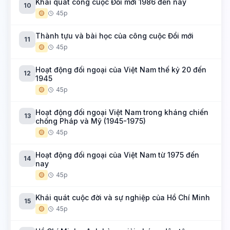
Khái quát công cuộc Đổi mới 1986 đến nay
10
🟡
45p
Thành tựu và bài học của công cuộc Đổi mới
11
🟡
45p
Hoạt động đối ngoại của Việt Nam thế kỷ 20 đến
12
1945
🟡
45p
Hoạt động đối ngoại Việt Nam trong kháng chiến
13
chống Pháp và Mỹ (1945-1975)
🟡
45p
Hoạt động đối ngoại của Việt Nam từ 1975 đến
14
nay
🟡
45p
Khái quát cuộc đời và sự nghiệp của Hồ Chí Minh
15
🟡
45p