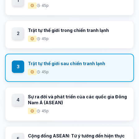
1
🟡
45p
Trật tự thế giới trong chiến tranh lạnh
2
🟡
45p
Trật tự thế giới sau chiến tranh lạnh
3
🟡
45p
Sự ra đời và phát triển của các quốc gia Đông
4
Nam Á (ASEAN)
🟡
45p
Cộng đồng ASEAN: Từ ý tưởng đến hiện thực
5