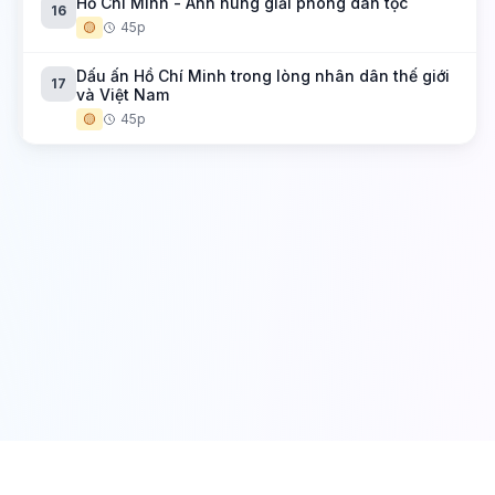
Hồ Chí Minh - Anh hùng giải phóng dân tộc
16
🟡
45p
Dấu ấn Hồ Chí Minh trong lòng nhân dân thế giới
17
và Việt Nam
🟡
45p