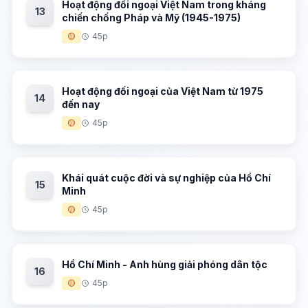
Hoạt động đối ngoại Việt Nam trong kháng
13
chiến chống Pháp và Mỹ (1945-1975)
🟡
45p
Hoạt động đối ngoại của Việt Nam từ 1975
14
đến nay
🟡
45p
Khái quát cuộc đời và sự nghiệp của Hồ Chí
15
Minh
🟡
45p
Hồ Chí Minh - Anh hùng giải phóng dân tộc
16
🟡
45p