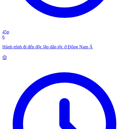
45p
6
Hành trình đi đến độc lập dân tộc ở Đông Nam Á
🟡