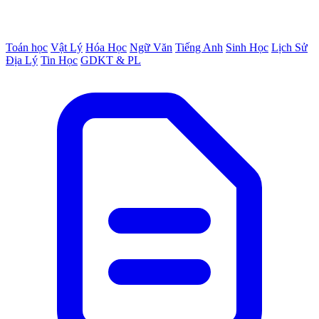
Toán học
Vật Lý
Hóa Học
Ngữ Văn
Tiếng Anh
Sinh Học
Lịch Sử
Địa Lý
Tin Học
GDKT & PL