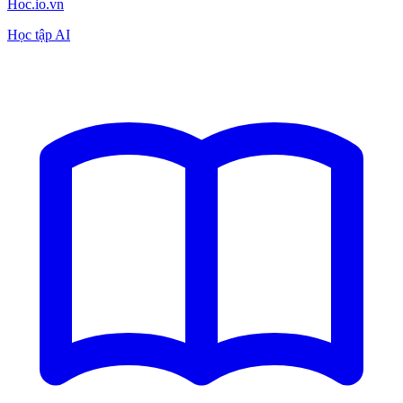
Hoc.io.vn
Học tập AI