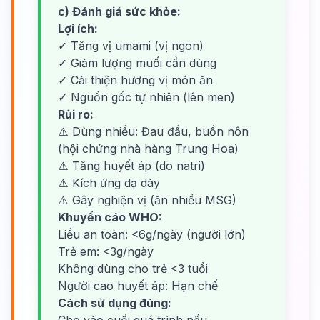
c) Đánh giá sức khỏe:
Lợi ích:
✓ Tăng vị umami (vị ngon)
✓ Giảm lượng muối cần dùng
✓ Cải thiện hương vị món ăn
✓ Nguồn gốc tự nhiên (lên men)
Rủi ro:
⚠️ Dùng nhiều: Đau đầu, buồn nôn
(hội chứng nhà hàng Trung Hoa)
⚠️ Tăng huyết áp (do natri)
⚠️ Kích ứng dạ dày
⚠️ Gây nghiện vị (ăn nhiều MSG)
Khuyến cáo WHO:
Liều an toàn: <6g/ngày (người lớn)
Trẻ em: <3g/ngày
Không dùng cho trẻ <3 tuổi
Người cao huyết áp: Hạn chế
Cách sử dụng đúng: