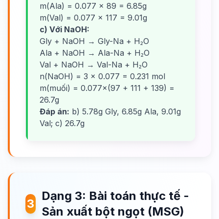
m(Ala) = 0.077 × 89 = 6.85g
m(Val) = 0.077 × 117 = 9.01g
c) Với NaOH:
Gly + NaOH → Gly-Na + H₂O
Ala + NaOH → Ala-Na + H₂O
Val + NaOH → Val-Na + H₂O
n(NaOH) = 3 × 0.077 = 0.231 mol
m(muối) = 0.077×(97 + 111 + 139) =
26.7g
Đáp án:
b) 5.78g Gly, 6.85g Ala, 9.01g
Val; c) 26.7g
Dạng 3: Bài toán thực tế -
3
Sản xuất bột ngọt (MSG)