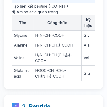
Tạo liên kết peptide (-CO-NH-)
d) Amino acid quan trọng
Ký
Tên
Công thức
hiệu
Glycine
H₂N-CH₂-COOH
Gly
Alanine
H₂N-CH(CH₃)-COOH
Ala
H₂N-CH(CH(CH₃)₂)-
Valine
Val
COOH
Glutamic
HOOC-CH₂-CH₂-
Glu
acid
CH(NH₂)-COOH
2. Peptide
2