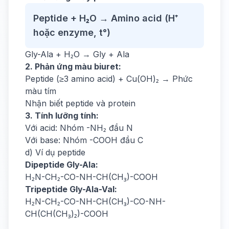
Peptide + H₂O → Amino acid (H⁺
hoặc enzyme, t°)
Gly-Ala + H₂O → Gly + Ala
2. Phản ứng màu biuret:
Peptide (≥3 amino acid) + Cu(OH)₂ → Phức
màu tím
Nhận biết peptide và protein
3. Tính lưỡng tính:
Với acid: Nhóm -NH₂ đầu N
Với base: Nhóm -COOH đầu C
d) Ví dụ peptide
Dipeptide Gly-Ala:
H₂N-CH₂-CO-NH-CH(CH₃)-COOH
Tripeptide Gly-Ala-Val:
H₂N-CH₂-CO-NH-CH(CH₃)-CO-NH-
CH(CH(CH₃)₂)-COOH