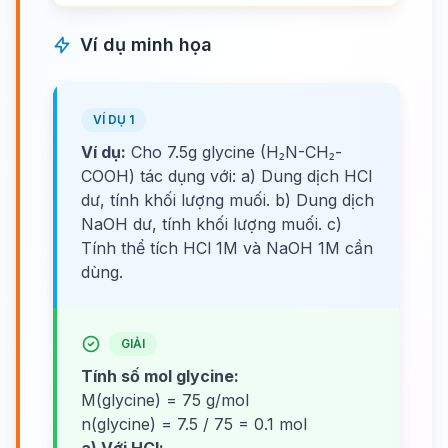
Ví dụ minh họa
VÍ DỤ 1
Ví dụ:
Cho 7.5g glycine (H₂N-CH₂-
COOH) tác dụng với: a) Dung dịch HCl
dư, tính khối lượng muối. b) Dung dịch
NaOH dư, tính khối lượng muối. c)
Tính thể tích HCl 1M và NaOH 1M cần
dùng.
GIẢI
Tính số mol glycine:
M(glycine) = 75 g/mol
n(glycine) = 7.5 / 75 = 0.1 mol