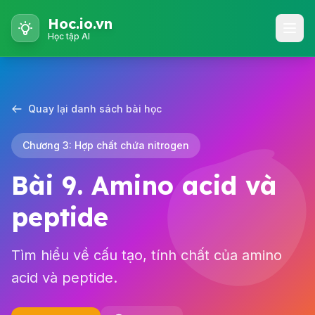
Hoc.io.vn
Học tập AI
Quay lại danh sách bài học
Chương 3: Hợp chất chứa nitrogen
Bài 9. Amino acid và
peptide
Tìm hiểu về cấu tạo, tính chất của amino
acid và peptide.