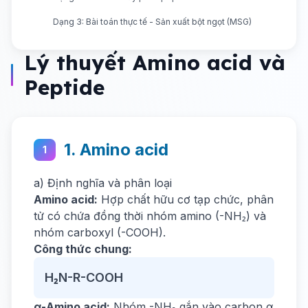
Dạng 3: Bài toán thực tế - Sản xuất bột ngọt (MSG)
Lý thuyết Amino acid và
Peptide
1. Amino acid
1
a) Định nghĩa và phân loại
Amino acid:
Hợp chất hữu cơ tạp chức, phân
tử có chứa đồng thời nhóm amino (-NH₂) và
nhóm carboxyl (-COOH).
Công thức chung:
H₂N-R-COOH
α-Amino acid:
Nhóm -NH₂ gắn vào carbon α