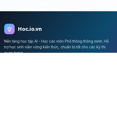
Hoc.io.vn
Nền tảng học tập AI - Học các môn Phổ thông thông minh. Hỗ
trợ học sinh nắm vững kiến thức, chuẩn bị tốt cho các kỳ thi
quan trọng.
Môn Toán
Toán học
Đề thi Toán
Học Toán
Tikz
Về chúng tôi