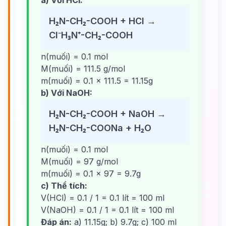
a) Với HCl:
H₂N-CH₂-COOH + HCl →
Cl⁻H₃N⁺-CH₂-COOH
n(muối) = 0.1 mol
M(muối) = 111.5 g/mol
m(muối) = 0.1 × 111.5 = 11.15g
b) Với NaOH:
H₂N-CH₂-COOH + NaOH →
H₂N-CH₂-COONa + H₂O
n(muối) = 0.1 mol
M(muối) = 97 g/mol
m(muối) = 0.1 × 97 = 9.7g
c) Thể tích:
V(HCl) = 0.1 / 1 = 0.1 lít = 100 ml
V(NaOH) = 0.1 / 1 = 0.1 lít = 100 ml
Đáp án:
a) 11.15g; b) 9.7g; c) 100 ml