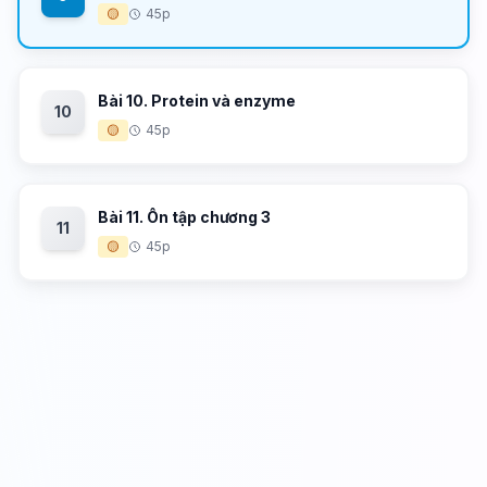
🟡
45p
Bài 10. Protein và enzyme
10
🟡
45p
Bài 11. Ôn tập chương 3
11
🟡
45p