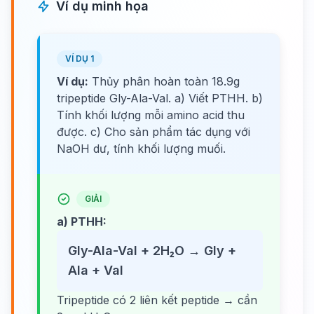
Ví dụ minh họa
VÍ DỤ 1
Ví dụ:
Thủy phân hoàn toàn 18.9g
tripeptide Gly-Ala-Val. a) Viết PTHH. b)
Tính khối lượng mỗi amino acid thu
được. c) Cho sản phẩm tác dụng với
NaOH dư, tính khối lượng muối.
GIẢI
a) PTHH:
Gly-Ala-Val + 2H₂O → Gly +
Ala + Val
Tripeptide có 2 liên kết peptide → cần