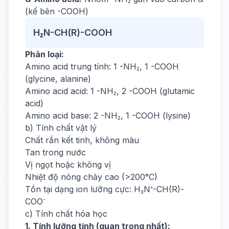
(kế bên -COOH)
H₂N-CH(R)-COOH
Phân loại:
Amino acid trung tính: 1 -NH₂, 1 -COOH
(glycine, alanine)
Amino acid acid: 1 -NH₂, 2 -COOH (glutamic
acid)
Amino acid base: 2 -NH₂, 1 -COOH (lysine)
b) Tính chất vật lý
Chất rắn kết tinh, không màu
Tan trong nước
Vị ngọt hoặc không vị
Nhiệt độ nóng chảy cao (>200°C)
Tồn tại dạng ion lưỡng cực: H₃N⁺-CH(R)-
COO⁻
c) Tính chất hóa học
1. Tính lưỡng tính (quan trọng nhất):