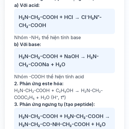
a) Với acid:
H₂N-CH₂-COOH + HCl → Cl⁻H₃N⁺-
CH₂-COOH
Nhóm -NH₂ thể hiện tính base
b) Với base:
H₂N-CH₂-COOH + NaOH → H₂N-
CH₂-COONa + H₂O
Nhóm -COOH thể hiện tính acid
2. Phản ứng este hóa:
H₂N-CH₂-COOH + C₂H₅OH → H₂N-CH₂-
COOC₂H₅ + H₂O (H⁺, t°)
3. Phản ứng ngưng tụ (tạo peptide):
H₂N-CH₂-COOH + H₂N-CH₂-COOH →
H₂N-CH₂-CO-NH-CH₂-COOH + H₂O