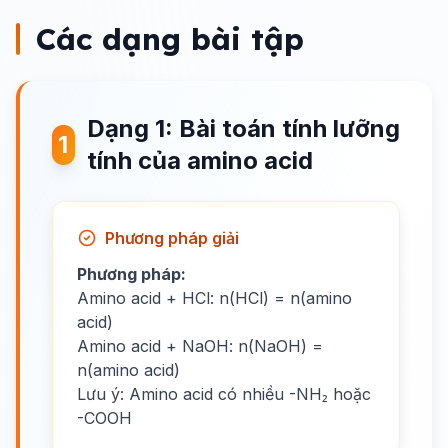
Các dạng bài tập
Dạng 1: Bài toán tính lưỡng
1
tính của amino acid
Phương pháp giải
Phương pháp:
Amino acid + HCl: n(HCl) = n(amino
acid)
Amino acid + NaOH: n(NaOH) =
n(amino acid)
Lưu ý: Amino acid có nhiều -NH₂ hoặc
-COOH