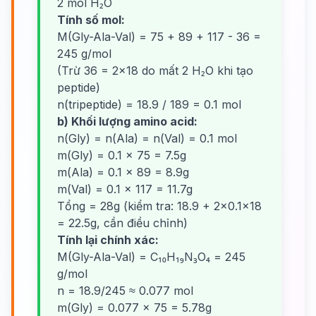
2 mol H₂O
Tính số mol:
M(Gly-Ala-Val) = 75 + 89 + 117 - 36 =
245 g/mol
(Trừ 36 = 2×18 do mất 2 H₂O khi tạo
peptide)
n(tripeptide) = 18.9 / 189 = 0.1 mol
b) Khối lượng amino acid:
n(Gly) = n(Ala) = n(Val) = 0.1 mol
m(Gly) = 0.1 × 75 = 7.5g
m(Ala) = 0.1 × 89 = 8.9g
m(Val) = 0.1 × 117 = 11.7g
Tổng = 28g (kiểm tra: 18.9 + 2×0.1×18
= 22.5g, cần điều chỉnh)
Tính lại chính xác:
M(Gly-Ala-Val) = C₁₀H₁₉N₃O₄ = 245
g/mol
n = 18.9/245 ≈ 0.077 mol
m(Gly) = 0.077 × 75 = 5.78g