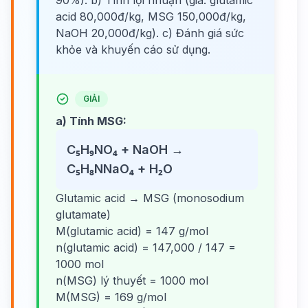
90%). b) Tính lợi nhuận (giá: glutamic
acid 80,000đ/kg, MSG 150,000đ/kg,
NaOH 20,000đ/kg). c) Đánh giá sức
khỏe và khuyến cáo sử dụng.
GIẢI
a) Tính MSG:
C₅H₉NO₄ + NaOH →
C₅H₈NNaO₄ + H₂O
Glutamic acid → MSG (monosodium
glutamate)
M(glutamic acid) = 147 g/mol
n(glutamic acid) = 147,000 / 147 =
1000 mol
n(MSG) lý thuyết = 1000 mol
M(MSG) = 169 g/mol