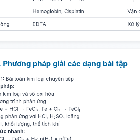
Hemoglobin, Cisplatin
Vận 
ường
EDTA
Xử lý
. Phương pháp giải các dạng bài tập
1: Bài toán kim loại chuyển tiếp
 pháp:
 kim loại và số oxi hóa
ương trình phản ứng
e + HCl → FeCl₂, Fe + Cl₂ → FeCl₃
g phản ứng với HCl, H₂SO₄ loãng
, khối lượng, thể tích khí
ức nhanh:
Cl → FeCl₂ + H₂: n(H₂) = n(Fe)