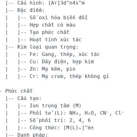
  |-- Cấu hình: [Ar]3d^n4s^m

  |-- Đặc điểm:

  |   |-- Số oxi hóa biến đổi

  |   |-- Hợp chất có màu

  |   |-- Tạo phức chất

  |   |-- Hoạt tính xúc tác

  |-- Kim loại quan trọng:

  |   |-- Fe: Gang, thép, xúc tác

  |   |-- Cu: Dây điện, hợp kim

  |   |-- Zn: Mạ kẽm, pin

  |   |-- Cr: Mạ crom, thép không gỉ

- Phức chất

  |-- Cấu tạo:

  |   |-- Ion trung tâm (M)

  |   |-- Phối tử (L): NH₃, H₂O, CN⁻, Cl⁻

  |   |-- Số phối trí: 2, 4, 6

  |   |-- Công thức: [M(L)ₙ]^m±

  |-- Danh pháp:
