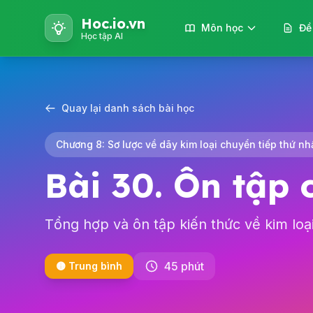
Hoc.io.vn
Môn học
Đề
Học tập AI
Quay lại danh sách bài học
Chương 8: Sơ lược về dãy kim loại chuyển tiếp thứ nh
Bài 30. Ôn tập
Tổng hợp và ôn tập kiến thức về kim loạ
45 phút
🟡 Trung bình