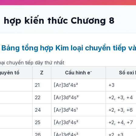
 hợp kiến thức Chương 8
. Bảng tổng hợp Kim loại chuyển tiếp v
oại chuyển tiếp dãy thứ nhất
uyên tố
Z
Cấu hình e⁻
Số oxi
21
[Ar]3d¹4s²
+3
22
[Ar]3d²4s²
+2, +3, +4
24
[Ar]3d⁵4s¹
+2, +3, +6
25
[Ar]3d⁵4s²
+2, +4, +7
26
[Ar]3d⁶4s²
+2, +3