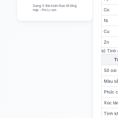
Dạng 3: Bài toán thực tế tổng
Co
hợp - Pin Li-ion
Ni
Cu
Zn
b) Tính 
T
Số oxi
Màu s
Phức c
Xúc tá
Tính k