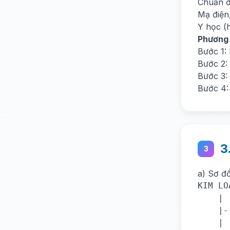
Chuẩn đ
Mạ điện
Y học (h
Phương
Bước 1: 
Bước 2:
Bước 3:
Bước 4: 
3
3
a) Sơ đ
KIM LO
    |

    |-
    | 