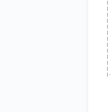
    | 
    | 
    | 
    | 
    | 
    | 
    | 
    | 
    | 
    | 
    | 
    |

    |-
      
      
      
      
      
      