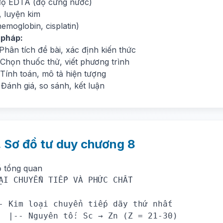
ộ EDTA (độ cứng nước)
, luyện kim
emoglobin, cisplatin)
 pháp:
Phân tích đề bài, xác định kiến thức
 Chọn thuốc thử, viết phương trình
 Tính toán, mô tả hiện tượng
Đánh giá, so sánh, kết luận
. Sơ đồ tư duy chương 8
ồ tổng quan
ẠI CHUYỂN TIẾP VÀ PHỨC CHẤT

- Kim loại chuyển tiếp dãy thứ nhất

  |-- Nguyên tố: Sc → Zn (Z = 21-30)
