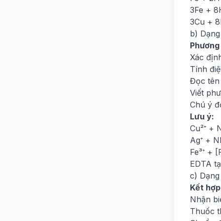
3Fe + 8
3Cu + 8
b) Dạng 
Phương
Xác định
Tính điệ
Đọc tên
Viết ph
Chú ý đ
Lưu ý:
Cu²⁺ + 
Ag⁺ + N
Fe³⁺ + [
EDTA tạo
c) Dạng
Kết hợp
Nhận biế
Thuốc t