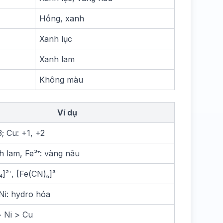
Hồng, xanh
Xanh lục
Xanh lam
Không màu
Ví dụ
3; Cu: +1, +2
h lam, Fe³⁺: vàng nâu
]²⁺, [Fe(CN)₆]³⁻
Ni: hydro hóa
> Ni > Cu