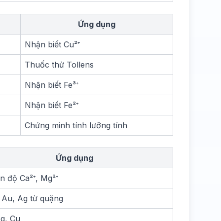
Ứng dụng
Nhận biết Cu²⁺
Thuốc thử Tollens
Nhận biết Fe³⁺
Nhận biết Fe²⁺
Chứng minh tính lưỡng tính
Ứng dụng
n độ Ca²⁺, Mg²⁺
 Au, Ag từ quặng
g, Cu