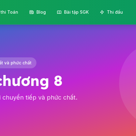
 thi Toán
Blog
Bài tập SGK
Thi đấu
ất và phức chất
 chương 8
i chuyển tiếp và phức chất.