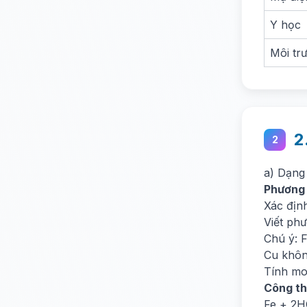
Y học
Môi tr
2
2
a) Dạng 
Phương
Xác định
Viết ph
Chú ý: F
Cu khôn
Tính mol
Công th
Fe + 2H