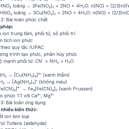
HNO₃ loãng → 3Fe(NO₃)₂ + 2NO + 4H₂O: n(NO) = (2/3)n(F
HNO₃ loãng → 3Cu(NO₃)₂ + 2NO + 4H₂O: n(NO) = (2/3)n(
2: Bài toán phức chất
 pháp:
 ion trung tâm, phối tử, số phối trí
n tích ion phức
 theo quy tắc IUPAC
ương trình tạo phức, phân hủy phức
ộ mạnh phối tử: CN⁻ > NH₃ > H₂O
NH₃ → [Cu(NH₃)₄]²⁺ (xanh thẫm)
H₃ → [Ag(NH₃)₂]⁺ (không màu)
Fe(CN)₆]⁴⁻ → Fe₃[Fe(CN)₆]₂ (xanh Prussen)
 phức 1:1 với Ca²⁺, Mg²⁺
 3: Bài toán ứng dụng
 nhiều kiến thức:
t ion kim loại
hử Tollens (aldehyde)