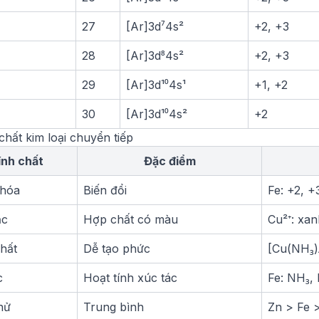
27
[Ar]3d⁷4s²
+2, +3
28
[Ar]3d⁸4s²
+2, +3
29
[Ar]3d¹⁰4s¹
+1, +2
30
[Ar]3d¹⁰4s²
+2
chất kim loại chuyển tiếp
ính chất
Đặc điểm
 hóa
Biến đổi
Fe: +2, +
ắc
Hợp chất có màu
Cu²⁺: xan
hất
Dễ tạo phức
[Cu(NH₃)₄
c
Hoạt tính xúc tác
Fe: NH₃, 
hử
Trung bình
Zn > Fe 