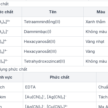
 chất
ức chất
Tên
Màu
₃)₄]²⁺
Tetraamminđồng(II)
Xanh thẫm
₃)₂]⁺
Diammimbạc(I)
Không màu
₆]⁴⁻
Hexacyanosắt(II)
Vàng nhạt
₆]³⁻
Hexacyanosắt(III)
Vàng
)₄]²⁻
Tetrahydroxozincat(II)
Không màu
dụng phức chất
nh vực
Phức chất
ích
EDTA
Chuẩ
kim
[Au(CN)₂]⁻, [Ag(CN)₂]⁻
Tách
n
[Ag(CN)₂]⁻, [Cu(CN)₄]²⁻
Mạ A