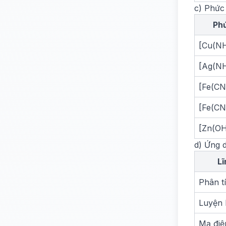
c) Phức
Ph
[Cu(NH
[Ag(NH
[Fe(CN)
[Fe(CN)
[Zn(OH
d) Ứng 
Lĩ
Phân t
Luyện 
Mạ điệ