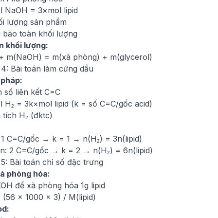
l NaOH = 3×mol lipid
ối lượng sản phẩm
 bảo toàn khối lượng
n khối lượng:
) + m(NaOH) = m(xà phòng) + m(glycerol)
 4: Bài toán làm cứng dầu
 pháp:
 số liên kết C=C
 H₂ = 3k×mol lipid (k = số C=C/gốc acid)
 tích H₂ (đktc)
: 1 C=C/gốc → k = 1 → n(H₂) = 3n(lipid)
ein: 2 C=C/gốc → k = 2 → n(H₂) = 6n(lipid)
5: Bài toán chỉ số đặc trưng
xà phòng hóa:
OH để xà phòng hóa 1g lipid
 (56 × 1000 × 3) / M(lipid)
od: