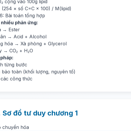
₂ cộng vào 100g lipid
 (254 × số C=C × 100) / M(lipid)
6: Bài toán tổng hợp
 nhiều phản ứng:
a → Ester
ân → Acid + Alcohol
g hóa → Xà phòng + Glycerol
y → CO₂ + H₂O
 pháp:
ch từng bước
 bảo toàn (khối lượng, nguyên tố)
 các công thức
. Sơ đồ tư duy chương 1
ồ chuyển hóa