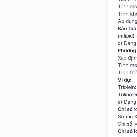
Tính mo
Tính kh
Áp dụng
Bảo toà
m(lipid
d) Dạng
Phương
Xác định
Tính mol
Tính thể
Ví dụ:
Triolein
Trilinol
e) Dạng 
Chỉ số 
Số mg K
Chỉ số =
Chỉ số i