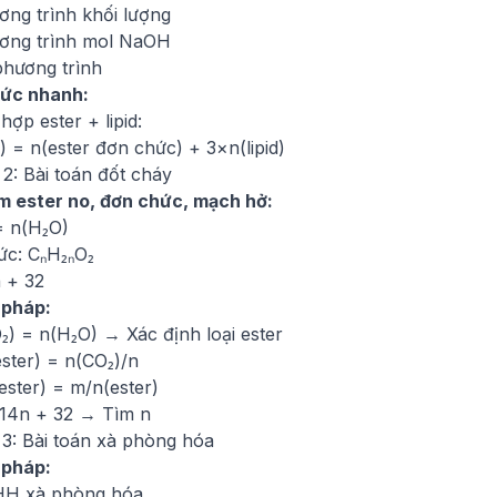
ơng trình khối lượng
ơng trình mol NaOH
phương trình
ức nhanh:
hợp ester + lipid:
 = n(ester đơn chức) + 3×n(lipid)
2: Bài toán đốt cháy
m ester no, đơn chức, mạch hở:
= n(H₂O)
ức: CₙH₂ₙO₂
 + 32
 pháp:
₂) = n(H₂O) → Xác định loại ester
ster) = n(CO₂)/n
ester) = m/n(ester)
14n + 32 → Tìm n
 3: Bài toán xà phòng hóa
 pháp:
HH xà phòng hóa