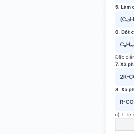
5. Làm 
(C₁₇H
6. Đốt 
CₙH₂
Đặc điể
7. Xà p
2R-C
8. Xà p
R-CO
c) Tỉ lệ