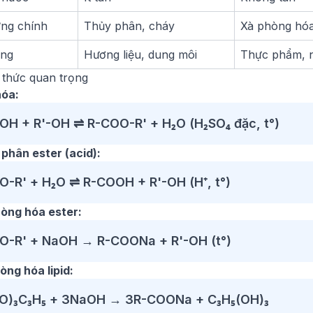
ng chính
Thủy phân, cháy
Xà phòng hóa
ụng
Hương liệu, dung môi
Thực phẩm, 
 thức quan trọng
hóa:
OH + R'-OH ⇌ R-COO-R' + H₂O (H₂SO₄ đặc, t°)
 phân ester (acid):
O-R' + H₂O ⇌ R-COOH + R'-OH (H⁺, t°)
hòng hóa ester:
O-R' + NaOH → R-COONa + R'-OH (t°)
òng hóa lipid:
O)₃C₃H₅ + 3NaOH → 3R-COONa + C₃H₅(OH)₃