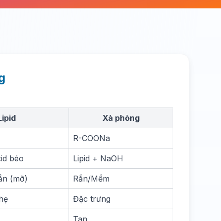
g
Lipid
Xà phòng
R-COONa
id béo
Lipid + NaOH
ắn (mỡ)
Rắn/Mềm
hẹ
Đặc trưng
Tan