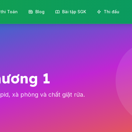
 thi Toán
Blog
Bài tập SGK
Thi đấu
hương 1
pid, xà phòng và chất giặt rửa.