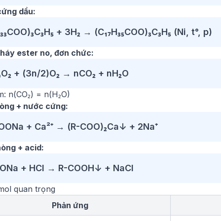
cứng dầu:
₃₃COO)₃C₃H₅ + 3H₂ → (C₁₇H₃₅COO)₃C₃H₅ (Ni, t°, p)
cháy ester no, đơn chức:
ₙO₂ + (3n/2)O₂ → nCO₂ + nH₂O
m: n(CO₂) = n(H₂O)
hòng + nước cứng:
OONa + Ca²⁺ → (R-COO)₂Ca↓ + 2Na⁺
hòng + acid:
ONa + HCl → R-COOH↓ + NaCl
 mol quan trọng
Phản ứng