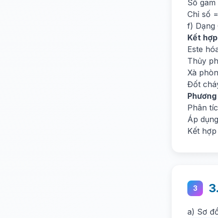
Số gam I
Chỉ số =
f) Dạng 
Kết hợp
Este hó
Thủy ph
Xà phòn
Đốt chá
Phương
Phân tí
Áp dụng
Kết hợp
3
3
a) Sơ đ