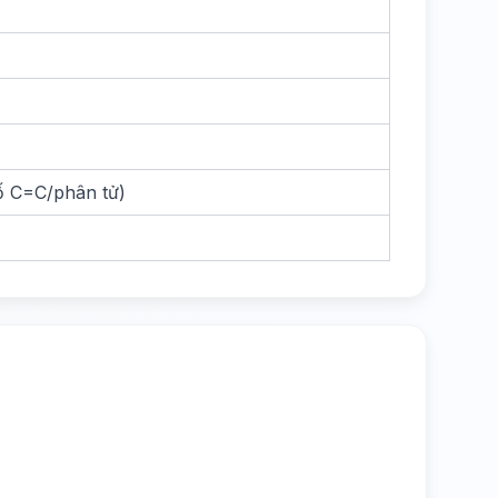
số C=C/phân tử)