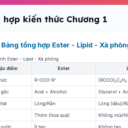
 hợp kiến thức Chương 1
. Bảng tổng hợp Ester - Lipid - Xà phòn
nh Ester - Lipid - Xà phòng
ặc điểm
Ester
hức
R-COO-R'
(RCOO)₃C₃H₅
 gốc
Acid + Alcohol
Glycerol + Ac
hái
Lỏng/Rắn
Lỏng (dầu)/R
Thơm (hoa quả)
Không mùi/N
 nước
Ít tan
Không tan