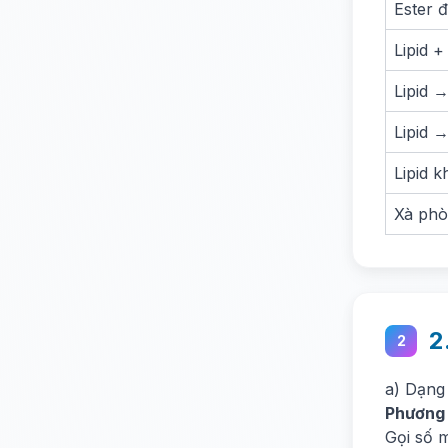
Ester 
Lipid 
Lipid 
Lipid 
Lipid 
Xà phò
2
2
a) Dạng
Phương
Gọi số m