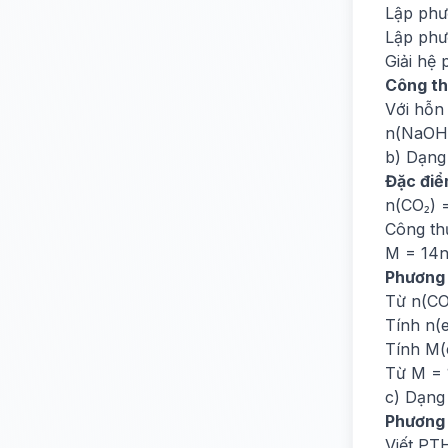
Lập phư
Lập phư
Giải hệ 
Công th
Với hỗn 
n(NaOH)
b) Dạng 
Đặc điể
n(CO₂) 
Công th
M = 14n
Phương
Từ n(CO
Tính n(e
Tính M(
Từ M = 
c) Dạng
Phương
Viết PT