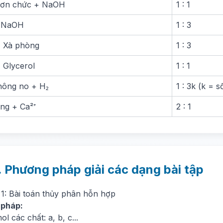
đơn chức + NaOH
1 : 1
+ NaOH
1 : 3
→ Xà phòng
1 : 3
→ Glycerol
1 : 1
không no + H₂
1 : 3k (k = 
ng + Ca²⁺
2 : 1
. Phương pháp giải các dạng bài tập
 1: Bài toán thủy phân hỗn hợp
 pháp:
ol các chất: a, b, c...