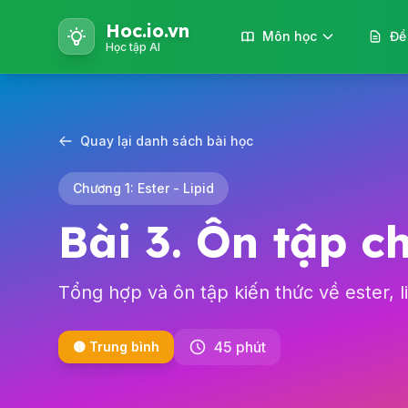
Hoc.io.vn
Môn học
Đề
Học tập AI
Quay lại danh sách bài học
Chương 1: Ester - Lipid
Bài 3. Ôn tập c
Tổng hợp và ôn tập kiến thức về ester, li
45 phút
🟡 Trung bình