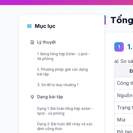
Tổng
Mục lục
Lý thuyết
1
1
1. Bảng tổng hợp Ester - Lipid -
Xà phòng
a) So sá
2. Phương pháp giải các dạng
Đ
bài tập
Công t
3. Sơ đồ tư duy chương 1
Nguồn
Dạng bài tập
Trạng t
Dạng 1: Bài toán tổng hợp ester -
lipid - xà phòng
Mùi
Dạng 2: Bài toán đốt cháy và xác
định công thức
Độ tan