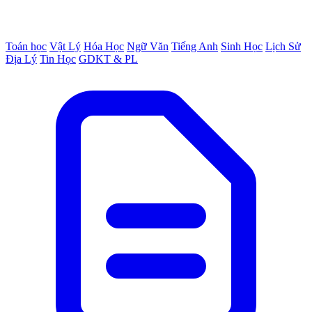
Toán học
Vật Lý
Hóa Học
Ngữ Văn
Tiếng Anh
Sinh Học
Lịch Sử
Địa Lý
Tin Học
GDKT & PL