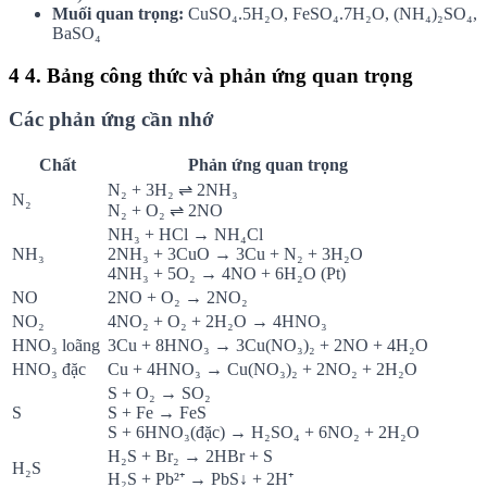
Muối quan trọng:
CuSO₄.5H₂O, FeSO₄.7H₂O, (NH₄)₂SO₄,
BaSO₄
4
4. Bảng công thức và phản ứng quan trọng
Các phản ứng cần nhớ
Chất
Phản ứng quan trọng
N₂ + 3H₂ ⇌ 2NH₃
N₂
N₂ + O₂ ⇌ 2NO
NH₃ + HCl → NH₄Cl
NH₃
2NH₃ + 3CuO → 3Cu + N₂ + 3H₂O
4NH₃ + 5O₂ → 4NO + 6H₂O (Pt)
NO
2NO + O₂ → 2NO₂
NO₂
4NO₂ + O₂ + 2H₂O → 4HNO₃
HNO₃ loãng
3Cu + 8HNO₃ → 3Cu(NO₃)₂ + 2NO + 4H₂O
HNO₃ đặc
Cu + 4HNO₃ → Cu(NO₃)₂ + 2NO₂ + 2H₂O
S + O₂ → SO₂
S
S + Fe → FeS
S + 6HNO₃(đặc) → H₂SO₄ + 6NO₂ + 2H₂O
H₂S + Br₂ → 2HBr + S
H₂S
H₂S + Pb²⁺ → PbS↓ + 2H⁺