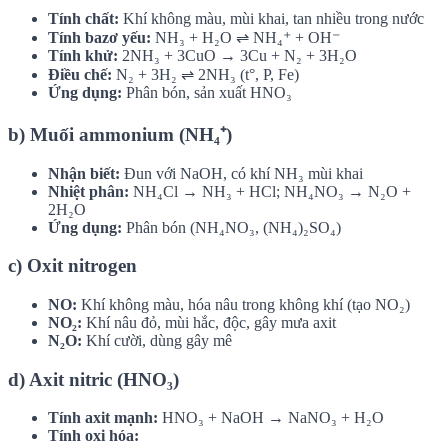
Tính chất:
Khí không màu, mùi khai, tan nhiều trong nước
Tính bazơ yếu:
NH₃ + H₂O ⇌ NH₄⁺ + OH⁻
Tính khử:
2NH₃ + 3CuO → 3Cu + N₂ + 3H₂O
Điều chế:
N₂ + 3H₂ ⇌ 2NH₃ (t°, P, Fe)
Ứng dụng:
Phân bón, sản xuất HNO₃
b) Muối ammonium (NH₄⁺)
Nhận biết:
Đun với NaOH, có khí NH₃ mùi khai
Nhiệt phân:
NH₄Cl → NH₃ + HCl; NH₄NO₃ → N₂O +
2H₂O
Ứng dụng:
Phân bón (NH₄NO₃, (NH₄)₂SO₄)
c) Oxit nitrogen
NO:
Khí không màu, hóa nâu trong không khí (tạo NO₂)
NO₂:
Khí nâu đỏ, mùi hắc, độc, gây mưa axit
N₂O:
Khí cười, dùng gây mê
d) Axit nitric (HNO₃)
Tính axit mạnh:
HNO₃ + NaOH → NaNO₃ + H₂O
Tính oxi hóa: