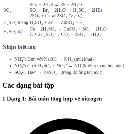
SO₂ + 2H₂S → 3S + 2H₂O
SO₂
SO₂ + Br₂ + 2H₂O → H₂SO₄ + 2HBr
2SO₂ + O₂ ⇌ 2SO₃ (V₂O₅)
H₂SO₄ loãng
H₂SO₄ + Zn → ZnSO₄ + H₂
Cu + 2H₂SO₄ → CuSO₄ + SO₂ + 2H₂O
H₂SO₄ đặc
C + 2H₂SO₄ → CO₂ + 2SO₂ + 2H₂O
Nhận biết ion
NH₄⁺:
Đun với NaOH → NH₃ (mùi khai)
NO₃⁻:
Cu + H₂SO₄ + NO₃⁻ → NO (không màu, hóa nâu)
SO₄²⁻:
Ba²⁺ → BaSO₄↓ (trắng, không tan axit)
Các dạng bài tập
1
Dạng 1: Bài toán tổng hợp về nitrogen