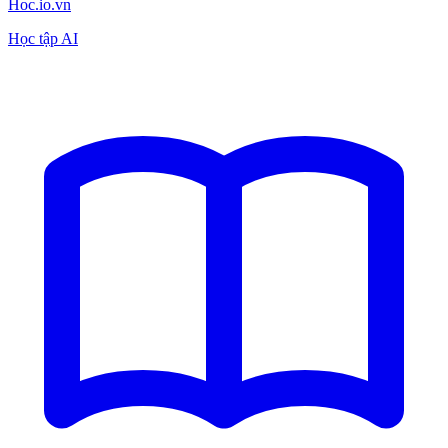
Hoc.io.vn
Học tập AI