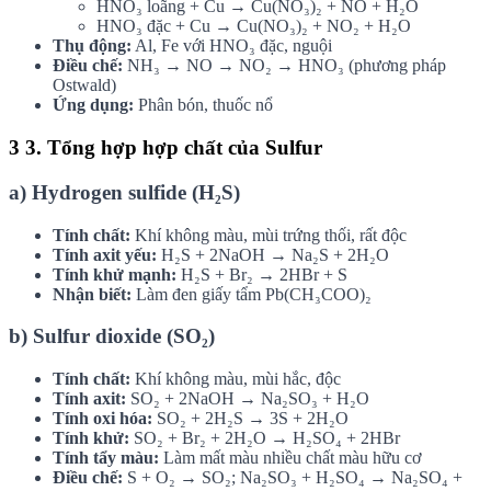
HNO₃ loãng + Cu → Cu(NO₃)₂ + NO + H₂O
HNO₃ đặc + Cu → Cu(NO₃)₂ + NO₂ + H₂O
Thụ động:
Al, Fe với HNO₃ đặc, nguội
Điều chế:
NH₃ → NO → NO₂ → HNO₃ (phương pháp
Ostwald)
Ứng dụng:
Phân bón, thuốc nổ
3
3. Tổng hợp hợp chất của Sulfur
a) Hydrogen sulfide (H₂S)
Tính chất:
Khí không màu, mùi trứng thối, rất độc
Tính axit yếu:
H₂S + 2NaOH → Na₂S + 2H₂O
Tính khử mạnh:
H₂S + Br₂ → 2HBr + S
Nhận biết:
Làm đen giấy tẩm Pb(CH₃COO)₂
b) Sulfur dioxide (SO₂)
Tính chất:
Khí không màu, mùi hắc, độc
Tính axit:
SO₂ + 2NaOH → Na₂SO₃ + H₂O
Tính oxi hóa:
SO₂ + 2H₂S → 3S + 2H₂O
Tính khử:
SO₂ + Br₂ + 2H₂O → H₂SO₄ + 2HBr
Tính tẩy màu:
Làm mất màu nhiều chất màu hữu cơ
Điều chế:
S + O₂ → SO₂; Na₂SO₃ + H₂SO₄ → Na₂SO₄ +