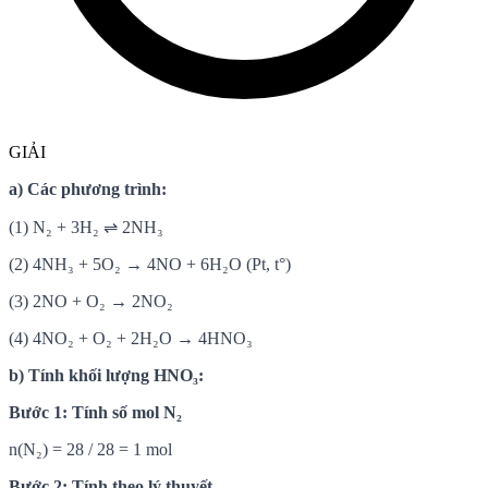
GIẢI
a) Các phương trình:
(1) N₂ + 3H₂ ⇌ 2NH₃
(2) 4NH₃ + 5O₂ → 4NO + 6H₂O (Pt, t°)
(3) 2NO + O₂ → 2NO₂
(4) 4NO₂ + O₂ + 2H₂O → 4HNO₃
b) Tính khối lượng HNO₃:
Bước 1: Tính số mol N₂
n(N₂) = 28 / 28 = 1 mol
Bước 2: Tính theo lý thuyết