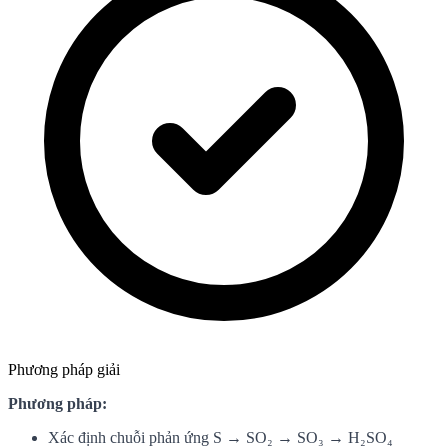
Phương pháp giải
Phương pháp:
Xác định chuỗi phản ứng S → SO₂ → SO₃ → H₂SO₄