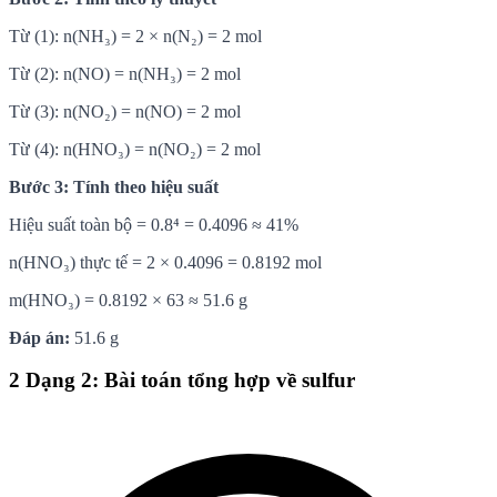
Từ (1): n(NH₃) = 2 × n(N₂) = 2 mol
Từ (2): n(NO) = n(NH₃) = 2 mol
Từ (3): n(NO₂) = n(NO) = 2 mol
Từ (4): n(HNO₃) = n(NO₂) = 2 mol
Bước 3: Tính theo hiệu suất
Hiệu suất toàn bộ = 0.8⁴ = 0.4096 ≈ 41%
n(HNO₃) thực tế = 2 × 0.4096 = 0.8192 mol
m(HNO₃) = 0.8192 × 63 ≈ 51.6 g
Đáp án:
51.6 g
2
Dạng 2: Bài toán tổng hợp về sulfur