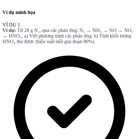
Ví dụ minh họa
VÍ DỤ 1
Ví dụ:
Từ 28 g N₂, qua các phản ứng: N₂ → NH₃ → NO → NO₂
→ HNO₃. a) Viết phương trình các phản ứng. b) Tính khối lượng
HNO₃ thu được (hiệu suất mỗi giai đoạn 80%).