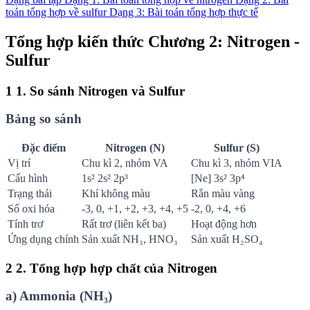
toán tổng hợp về sulfur
Dạng 3: Bài toán tổng hợp thực tế
Tổng hợp kiến thức Chương 2: Nitrogen -
Sulfur
1
1. So sánh Nitrogen và Sulfur
Bảng so sánh
Đặc điểm
Nitrogen (N)
Sulfur (S)
Vị trí
Chu kì 2, nhóm VA
Chu kì 3, nhóm VIA
Cấu hình
1s² 2s² 2p³
[Ne] 3s² 3p⁴
Trạng thái
Khí không màu
Rắn màu vàng
Số oxi hóa
-3, 0, +1, +2, +3, +4, +5
-2, 0, +4, +6
Tính trơ
Rất trơ (liên kết ba)
Hoạt động hơn
Ứng dụng chính
Sản xuất NH₃, HNO₃
Sản xuất H₂SO₄
2
2. Tổng hợp hợp chất của Nitrogen
a) Ammonia (NH₃)