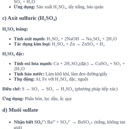
SO₂ + H₂O
Ứng dụng:
Sản xuất H₂SO₄, tẩy trắng, bảo quản
c) Axit sulfuric (H₂SO₄)
H₂SO₄ loãng:
Tính axit mạnh:
H₂SO₄ + 2NaOH → Na₂SO₄ + 2H₂O
Tác dụng kim loại:
H₂SO₄ + Zn → ZnSO₄ + H₂
H₂SO₄ đặc:
Tính oxi hóa mạnh:
Cu + 2H₂SO₄(đặc) → CuSO₄ + SO₂ +
2H₂O
Tính háo nước:
Làm khô khí, làm đen đường/giấy
Thụ động:
Al, Fe với H₂SO₄ đặc, nguội
Điều chế:
S → SO₂ → SO₃ → H₂SO₄ (phương pháp tiếp xúc)
Ứng dụng:
Phân bón, lọc dầu, ắc quy
d) Muối sulfate
Nhận biết SO₄²⁻:
Ba²⁺ + SO₄²⁻ → BaSO₄↓ (trắng, không tan
axit)