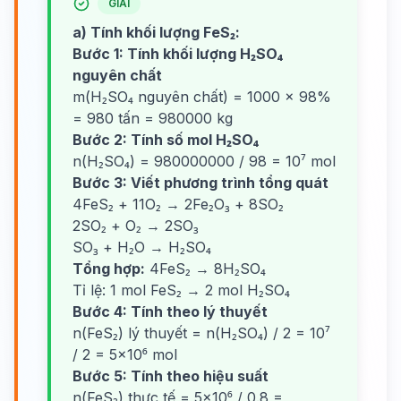
GIẢI
a) Tính khối lượng FeS₂:
Bước 1: Tính khối lượng H₂SO₄
nguyên chất
m(H₂SO₄ nguyên chất) = 1000 × 98%
= 980 tấn = 980000 kg
Bước 2: Tính số mol H₂SO₄
n(H₂SO₄) = 980000000 / 98 = 10⁷ mol
Bước 3: Viết phương trình tổng quát
4FeS₂ + 11O₂ → 2Fe₂O₃ + 8SO₂
2SO₂ + O₂ → 2SO₃
SO₃ + H₂O → H₂SO₄
Tổng hợp:
4FeS₂ → 8H₂SO₄
Tỉ lệ: 1 mol FeS₂ → 2 mol H₂SO₄
Bước 4: Tính theo lý thuyết
n(FeS₂) lý thuyết = n(H₂SO₄) / 2 = 10⁷
/ 2 = 5×10⁶ mol
Bước 5: Tính theo hiệu suất
n(FeS₂) thực tế = 5×10⁶ / 0.8 =