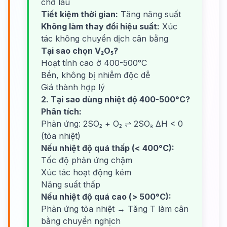
chờ lâu
Tiết kiệm thời gian:
Tăng năng suất
Không làm thay đổi hiệu suất:
Xúc
tác không chuyển dịch cân bằng
Tại sao chọn V₂O₅?
Hoạt tính cao ở 400-500°C
Bền, không bị nhiễm độc dễ
Giá thành hợp lý
2. Tại sao dùng nhiệt độ 400-500°C?
Phân tích:
Phản ứng: 2SO₂ + O₂ ⇌ 2SO₃ ΔH < 0
(tỏa nhiệt)
Nếu nhiệt độ quá thấp (< 400°C):
Tốc độ phản ứng chậm
Xúc tác hoạt động kém
Năng suất thấp
Nếu nhiệt độ quá cao (> 500°C):
Phản ứng tỏa nhiệt → Tăng T làm cân
bằng chuyển nghịch