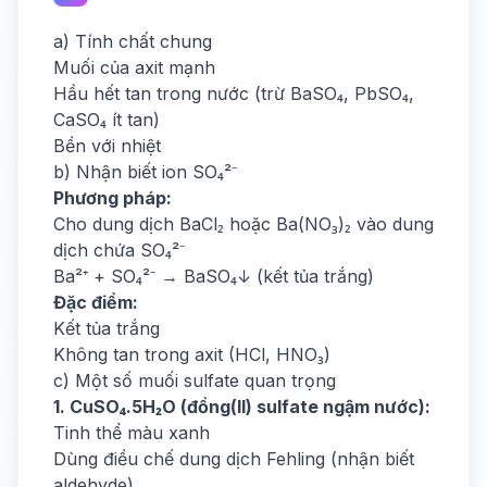
a) Tính chất chung
Muối của axit mạnh
Hầu hết tan trong nước (trừ BaSO₄, PbSO₄,
CaSO₄ ít tan)
Bền với nhiệt
b) Nhận biết ion SO₄²⁻
Phương pháp:
Cho dung dịch BaCl₂ hoặc Ba(NO₃)₂ vào dung
dịch chứa SO₄²⁻
Ba²⁺ + SO₄²⁻ → BaSO₄↓ (kết tủa trắng)
Đặc điểm:
Kết tủa trắng
Không tan trong axit (HCl, HNO₃)
c) Một số muối sulfate quan trọng
1. CuSO₄.5H₂O (đồng(II) sulfate ngậm nước):
Tinh thể màu xanh
Dùng điều chế dung dịch Fehling (nhận biết
aldehyde)