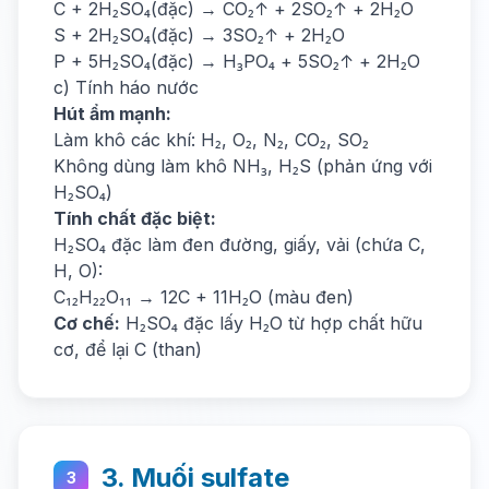
C + 2H₂SO₄(đặc) → CO₂↑ + 2SO₂↑ + 2H₂O
S + 2H₂SO₄(đặc) → 3SO₂↑ + 2H₂O
P + 5H₂SO₄(đặc) → H₃PO₄ + 5SO₂↑ + 2H₂O
c) Tính háo nước
Hút ẩm mạnh:
Làm khô các khí: H₂, O₂, N₂, CO₂, SO₂
Không dùng làm khô NH₃, H₂S (phản ứng với
H₂SO₄)
Tính chất đặc biệt:
H₂SO₄ đặc làm đen đường, giấy, vải (chứa C,
H, O):
C₁₂H₂₂O₁₁ → 12C + 11H₂O (màu đen)
Cơ chế:
H₂SO₄ đặc lấy H₂O từ hợp chất hữu
cơ, để lại C (than)
3. Muối sulfate
3