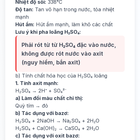
Nhiệt độ sôi:
338°C
Độ tan:
Tan vô hạn trong nước, tỏa nhiệt
mạnh
Hút ẩm:
Hút ẩm mạnh, làm khô các chất
Lưu ý khi pha loãng H₂SO₄:
Phải rót từ từ H₂SO₄ đặc vào nước,
không được rót nước vào axit
(nguy hiểm, bắn axit)
b) Tính chất hóa học của H₂SO₄ loãng
1. Tính axit mạnh:
H₂SO₄ → 2H⁺ + SO₄²⁻
a) Làm đổi màu chất chỉ thị:
Quỳ tím → đỏ
b) Tác dụng với bazơ:
H₂SO₄ + 2NaOH → Na₂SO₄ + 2H₂O
H₂SO₄ + Ca(OH)₂ → CaSO₄ + 2H₂O
c) Tác dụng với oxit bazơ: