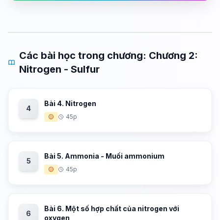
Các bài học trong chương: Chương 2:
Nitrogen - Sulfur
Bài 4. Nitrogen
4
🟡
45p
Bài 5. Ammonia - Muối ammonium
5
🟡
45p
Bài 6. Một số hợp chất của nitrogen với
6
oxygen