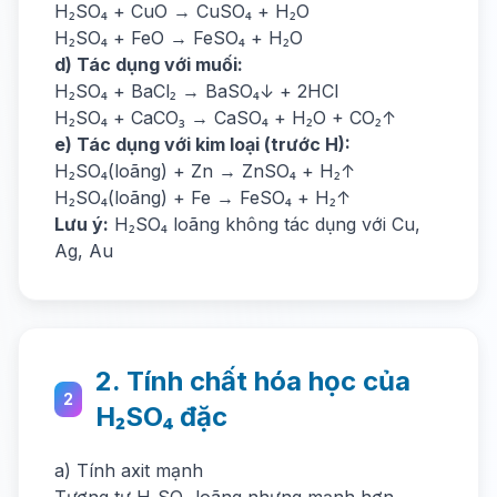
H₂SO₄ + CuO → CuSO₄ + H₂O
H₂SO₄ + FeO → FeSO₄ + H₂O
d) Tác dụng với muối:
H₂SO₄ + BaCl₂ → BaSO₄↓ + 2HCl
H₂SO₄ + CaCO₃ → CaSO₄ + H₂O + CO₂↑
e) Tác dụng với kim loại (trước H):
H₂SO₄(loãng) + Zn → ZnSO₄ + H₂↑
H₂SO₄(loãng) + Fe → FeSO₄ + H₂↑
Lưu ý:
H₂SO₄ loãng không tác dụng với Cu,
Ag, Au
2. Tính chất hóa học của
2
H₂SO₄ đặc
a) Tính axit mạnh