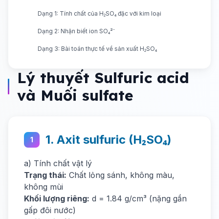
Dạng 1: Tính chất của H₂SO₄ đặc với kim loại
Dạng 2: Nhận biết ion SO₄²⁻
Dạng 3: Bài toán thực tế về sản xuất H₂SO₄
Lý thuyết Sulfuric acid
và Muối sulfate
1. Axit sulfuric (H₂SO₄)
1
a) Tính chất vật lý
Trạng thái:
Chất lỏng sánh, không màu,
không mùi
Khối lượng riêng:
d = 1.84 g/cm³ (nặng gần
gấp đôi nước)