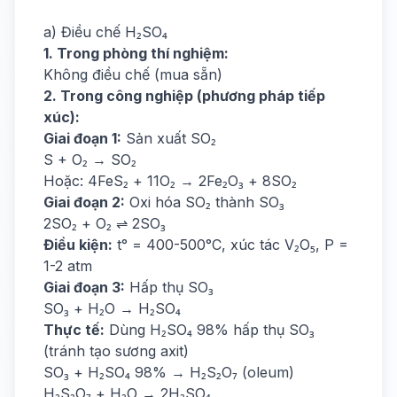
a) Điều chế H₂SO₄
1. Trong phòng thí nghiệm:
Không điều chế (mua sẵn)
2. Trong công nghiệp (phương pháp tiếp
xúc):
Giai đoạn 1:
Sản xuất SO₂
S + O₂ → SO₂
Hoặc: 4FeS₂ + 11O₂ → 2Fe₂O₃ + 8SO₂
Giai đoạn 2:
Oxi hóa SO₂ thành SO₃
2SO₂ + O₂ ⇌ 2SO₃
Điều kiện:
t° = 400-500°C, xúc tác V₂O₅, P =
1-2 atm
Giai đoạn 3:
Hấp thụ SO₃
SO₃ + H₂O → H₂SO₄
Thực tế:
Dùng H₂SO₄ 98% hấp thụ SO₃
(tránh tạo sương axit)
SO₃ + H₂SO₄ 98% → H₂S₂O₇ (oleum)
H₂S₂O₇ + H₂O → 2H₂SO₄