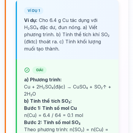
VÍ DỤ 1
Ví dụ:
Cho 6.4 g Cu tác dụng với
H₂SO₄ đặc dư, đun nóng. a) Viết
phương trình. b) Tính thể tích khí SO₂
(đktc) thoát ra. c) Tính khối lượng
muối tạo thành.
GIẢI
a) Phương trình:
Cu + 2H₂SO₄(đặc) → CuSO₄ + SO₂↑ +
2H₂O
b) Tính thể tích SO₂:
Bước 1: Tính số mol Cu
n(Cu) = 6.4 / 64 = 0.1 mol
Bước 2: Tính số mol SO₂
Theo phương trình: n(SO₂) = n(Cu) =