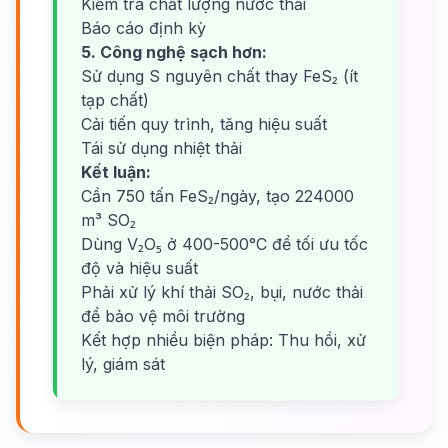
Kiểm tra chất lượng nước thải
Báo cáo định kỳ
5. Công nghệ sạch hơn:
Sử dụng S nguyên chất thay FeS₂ (ít
tạp chất)
Cải tiến quy trình, tăng hiệu suất
Tái sử dụng nhiệt thải
Kết luận:
Cần 750 tấn FeS₂/ngày, tạo 224000
m³ SO₂
Dùng V₂O₅ ở 400-500°C để tối ưu tốc
độ và hiệu suất
Phải xử lý khí thải SO₂, bụi, nước thải
để bảo vệ môi trường
Kết hợp nhiều biện pháp: Thu hồi, xử
lý, giám sát