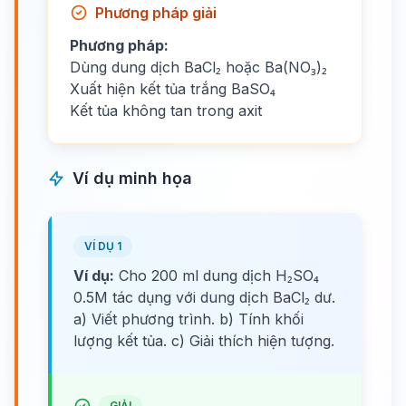
Phương pháp giải
Phương pháp:
Dùng dung dịch BaCl₂ hoặc Ba(NO₃)₂
Xuất hiện kết tủa trắng BaSO₄
Kết tủa không tan trong axit
Ví dụ minh họa
VÍ DỤ 1
Ví dụ:
Cho 200 ml dung dịch H₂SO₄
0.5M tác dụng với dung dịch BaCl₂ dư.
a) Viết phương trình. b) Tính khối
lượng kết tủa. c) Giải thích hiện tượng.
GIẢI