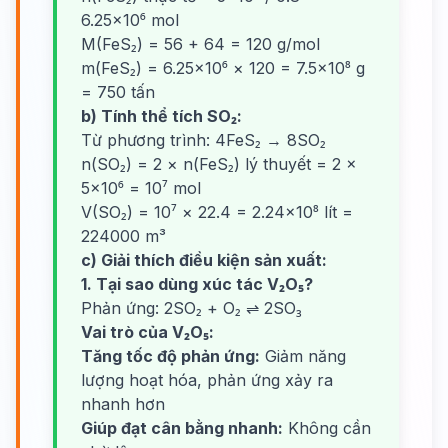
6.25×10⁶ mol
M(FeS₂) = 56 + 64 = 120 g/mol
m(FeS₂) = 6.25×10⁶ × 120 = 7.5×10⁸ g
= 750 tấn
b) Tính thể tích SO₂:
Từ phương trình: 4FeS₂ → 8SO₂
n(SO₂) = 2 × n(FeS₂) lý thuyết = 2 ×
5×10⁶ = 10⁷ mol
V(SO₂) = 10⁷ × 22.4 = 2.24×10⁸ lít =
224000 m³
c) Giải thích điều kiện sản xuất:
1. Tại sao dùng xúc tác V₂O₅?
Phản ứng: 2SO₂ + O₂ ⇌ 2SO₃
Vai trò của V₂O₅:
Tăng tốc độ phản ứng:
Giảm năng
lượng hoạt hóa, phản ứng xảy ra
nhanh hơn
Giúp đạt cân bằng nhanh:
Không cần