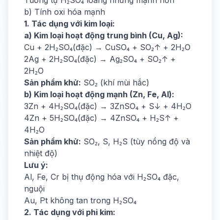
Tương tự H₂SO₄ loãng nhưng mạnh hơn
b) Tính oxi hóa mạnh
1. Tác dụng với kim loại:
a) Kim loại hoạt động trung bình (Cu, Ag):
Cu + 2H₂SO₄(đặc) → CuSO₄ + SO₂↑ + 2H₂O
2Ag + 2H₂SO₄(đặc) → Ag₂SO₄ + SO₂↑ +
2H₂O
Sản phẩm khử:
SO₂ (khí mùi hắc)
b) Kim loại hoạt động mạnh (Zn, Fe, Al):
3Zn + 4H₂SO₄(đặc) → 3ZnSO₄ + S↓ + 4H₂O
4Zn + 5H₂SO₄(đặc) → 4ZnSO₄ + H₂S↑ +
4H₂O
Sản phẩm khử:
SO₂, S, H₂S (tùy nồng độ và
nhiệt độ)
Lưu ý:
Al, Fe, Cr bị thụ động hóa với H₂SO₄ đặc,
nguội
Au, Pt không tan trong H₂SO₄
2. Tác dụng với phi kim: