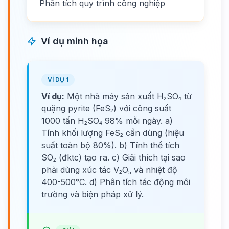
Phân tích quy trình công nghiệp
Ví dụ minh họa
VÍ DỤ 1
Ví dụ:
Một nhà máy sản xuất H₂SO₄ từ
quặng pyrite (FeS₂) với công suất
1000 tấn H₂SO₄ 98% mỗi ngày. a)
Tính khối lượng FeS₂ cần dùng (hiệu
suất toàn bộ 80%). b) Tính thể tích
SO₂ (đktc) tạo ra. c) Giải thích tại sao
phải dùng xúc tác V₂O₅ và nhiệt độ
400-500°C. d) Phân tích tác động môi
trường và biện pháp xử lý.