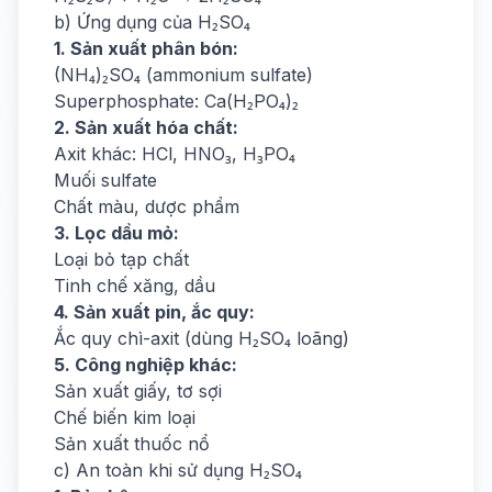
b) Ứng dụng của H₂SO₄
1. Sản xuất phân bón:
(NH₄)₂SO₄ (ammonium sulfate)
Superphosphate: Ca(H₂PO₄)₂
2. Sản xuất hóa chất:
Axit khác: HCl, HNO₃, H₃PO₄
Muối sulfate
Chất màu, dược phẩm
3. Lọc dầu mỏ:
Loại bỏ tạp chất
Tinh chế xăng, dầu
4. Sản xuất pin, ắc quy:
Ắc quy chì-axit (dùng H₂SO₄ loãng)
5. Công nghiệp khác:
Sản xuất giấy, tơ sợi
Chế biến kim loại
Sản xuất thuốc nổ
c) An toàn khi sử dụng H₂SO₄