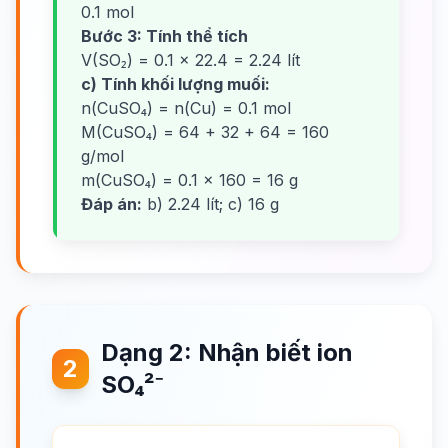
0.1 mol
Bước 3: Tính thể tích
V(SO₂) = 0.1 × 22.4 = 2.24 lít
c) Tính khối lượng muối:
n(CuSO₄) = n(Cu) = 0.1 mol
M(CuSO₄) = 64 + 32 + 64 = 160
g/mol
m(CuSO₄) = 0.1 × 160 = 16 g
Đáp án:
b) 2.24 lít; c) 16 g
Dạng 2: Nhận biết ion
2
SO₄²⁻