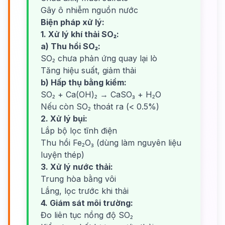
Gây ô nhiễm nguồn nước
Biện pháp xử lý:
1. Xử lý khí thải SO₂:
a) Thu hồi SO₂:
SO₂ chưa phản ứng quay lại lò
Tăng hiệu suất, giảm thải
b) Hấp thụ bằng kiềm:
SO₂ + Ca(OH)₂ → CaSO₃ + H₂O
Nếu còn SO₂ thoát ra (< 0.5%)
2. Xử lý bụi:
Lắp bộ lọc tĩnh điện
Thu hồi Fe₂O₃ (dùng làm nguyên liệu
luyện thép)
3. Xử lý nước thải:
Trung hòa bằng vôi
Lắng, lọc trước khi thải
4. Giám sát môi trường:
Đo liên tục nồng độ SO₂