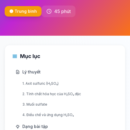
45 phút
🟡 Trung bình
Mục lục
Lý thuyết
1. Axit sulfuric (H₂SO₄)
2. Tính chất hóa học của H₂SO₄ đặc
3. Muối sulfate
4. Điều chế và ứng dụng H₂SO₄
Dạng bài tập