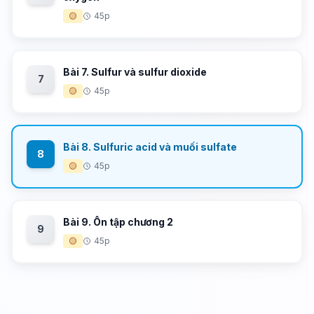
🟡
45p
Bài 7. Sulfur và sulfur dioxide
7
🟡
45p
Bài 8. Sulfuric acid và muối sulfate
8
🟡
45p
Bài 9. Ôn tập chương 2
9
🟡
45p