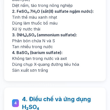
Diệt nấm, tảo trong nông nghiệp
2. FeSO₄.7H₂O (sắt(II) sulfate ngậm nước):
Tinh thể màu xanh nhạt
Dùng làm thuốc bổ máu
Xử lý nước thải
3. (NH₄)₂SO₄ (ammonium sulfate):
Phân bón chứa N và S
Tan nhiều trong nước
4. BaSO₄ (barium sulfate):
Không tan trong nước và axit
Dùng chụp X-quang đường tiêu hóa
Sản xuất sơn trắng
4. Điều chế và ứng dụng
4
H₂SO₄