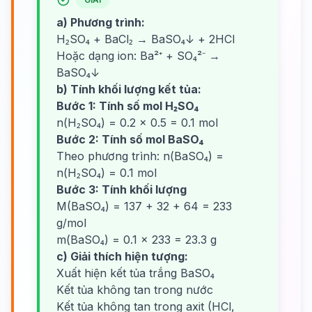
a) Phương trình:
H₂SO₄ + BaCl₂ → BaSO₄↓ + 2HCl
Hoặc dạng ion: Ba²⁺ + SO₄²⁻ →
BaSO₄↓
b) Tính khối lượng kết tủa:
Bước 1: Tính số mol H₂SO₄
n(H₂SO₄) = 0.2 × 0.5 = 0.1 mol
Bước 2: Tính số mol BaSO₄
Theo phương trình: n(BaSO₄) =
n(H₂SO₄) = 0.1 mol
Bước 3: Tính khối lượng
M(BaSO₄) = 137 + 32 + 64 = 233
g/mol
m(BaSO₄) = 0.1 × 233 = 23.3 g
c) Giải thích hiện tượng:
Xuất hiện kết tủa trắng BaSO₄
Kết tủa không tan trong nước
Kết tủa không tan trong axit (HCl,