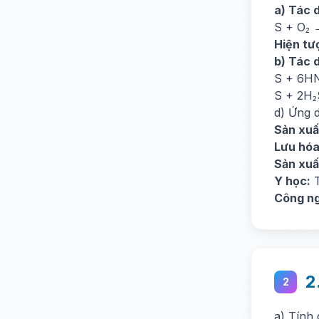
a) Tác 
S + O₂ 
Hiện tư
b) Tác 
S + 6HN
S + 2H₂
d) Ứng 
Sản xuấ
Lưu hóa
Sản xuấ
Y học:
T
Công ng
2
2
a) Tính 