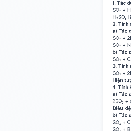
1. Tác 
SO₂ + H
H₂SO₃ l
2. Tính 
a) Tác 
SO₂ + 
SO₂ + 
b) Tác 
SO₂ + 
3. Tính 
SO₂ + 2
Hiện tư
4. Tính 
a) Tác 
2SO₂ + 
Điều kiệ
b) Tác 
SO₂ + C
SO₂ + B