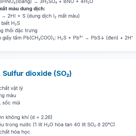
 8HNO₃(loãng) → 3H₂SO₄ + 8NO + 4H₂O
mất màu dung dịch:
₂ → 2HI + S (dung dịch I₂ mất màu)
 biết H₂S
g thối đặc trưng
 giấy tẩm Pb(CH₃COO)₂: H₂S + Pb²⁺ → PbS↓ (đen) + 2H⁺
. Sulfur dioxide (SO₂)
chất vật lý
ng màu
, sốc mũi
n không khí (d = 2.26)
u trong nước (1 lít H₂O hòa tan 40 lít SO₂ ở 20°C)
 chất hóa học