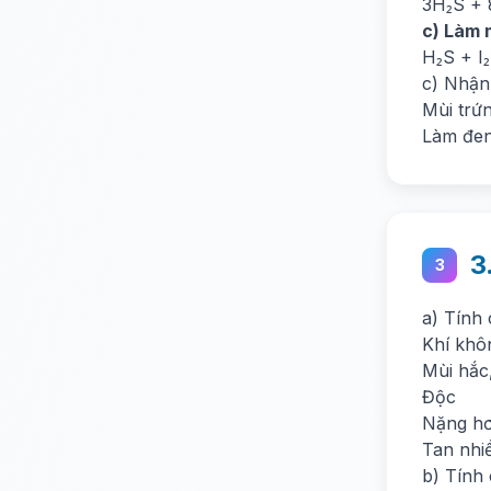
3H₂S +
c) Làm 
H₂S + I
c) Nhận
Mùi trứn
Làm đen
3
3
a) Tính 
Khí khô
Mùi hắc
Độc
Nặng hơ
Tan nhiề
b) Tính