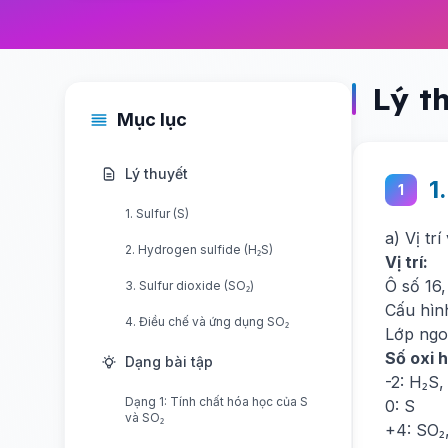
Lý t
Mục lục
Lý thuyết
1
1
1. Sulfur (S)
a) Vị tr
2. Hydrogen sulfide (H₂S)
Vị trí:
Ô số 16
3. Sulfur dioxide (SO₂)
Cấu hình
4. Điều chế và ứng dụng SO₂
Lớp ngo
Số oxi 
Dạng bài tập
-2: H₂S
Dạng 1: Tính chất hóa học của S
0: S
và SO₂
+4: SO₂