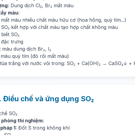
ợng:
Dung dịch Cl₂, Br₂ mất màu
 tẩy màu:
 mất màu nhiều chất màu hữu cơ (hoa hồng, quỳ tím...)
SO₂ kết hợp với chất màu tạo hợp chất không màu
 biết SO₂
 đặc trưng
 màu dung dịch Br₂, I₂
 màu quỳ tím (đỏ rồi mất màu)
 tủa trắng với nước vôi trong: SO₂ + Ca(OH)₂ → CaSO₃↓ +
. Điều chế và ứng dụng SO₂
 chế SO₂
g phòng thí nghiệm:
pháp 1:
Đốt S trong không khí