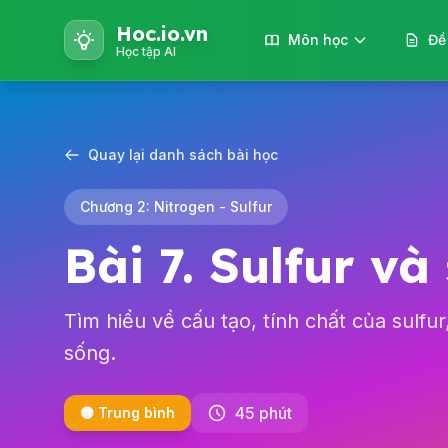
Hoc.io.vn
Môn học
Đề
Học tập AI
Quay lại danh sách bài học
Chương 2: Nitrogen - Sulfur
Bài 7. Sulfur và
Tìm hiểu về cấu tạo, tính chất của sulfur
sống.
45 phút
🟡 Trung bình