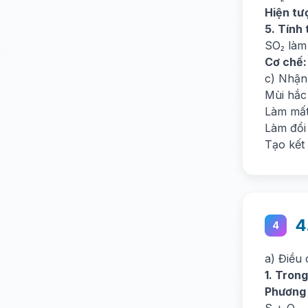
Hiện tư
5. Tính
SO₂ làm
Cơ chế:
c) Nhận
Mùi hắc
Làm mất
Làm đổi
Tạo kết
4
4
a) Điều
1. Tron
Phương 