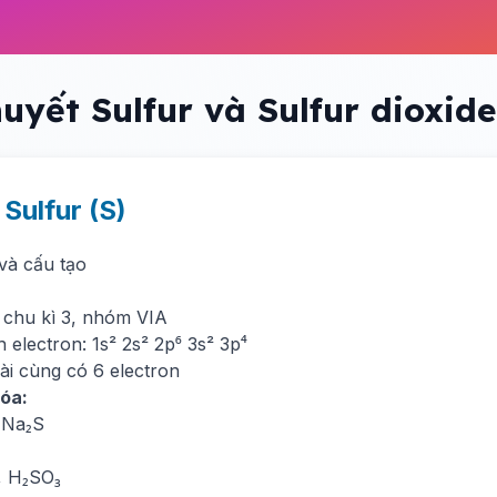
huyết Sulfur và Sulfur dioxide
. Sulfur (S)
í và cấu tạo
, chu kì 3, nhóm VIA
 electron: 1s² 2s² 2p⁶ 3s² 3p⁴
ài cùng có 6 electron
hóa:
, Na₂S
, H₂SO₃