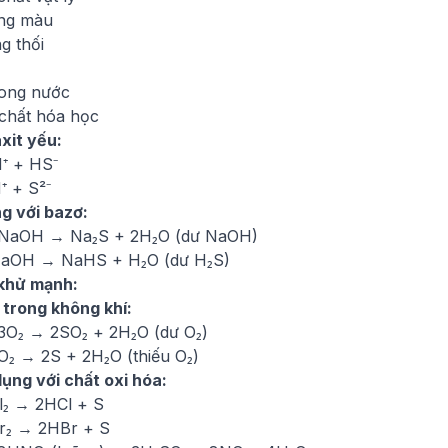
ng màu
g thối
rong nước
 chất hóa học
axit yếu:
⁺ + HS⁻
⁺ + S²⁻
g với bazơ:
2NaOH → Na₂S + 2H₂O (dư NaOH)
NaOH → NaHS + H₂O (dư H₂S)
 khử mạnh:
 trong không khí:
3O₂ → 2SO₂ + 2H₂O (dư O₂)
O₂ → 2S + 2H₂O (thiếu O₂)
dụng với chất oxi hóa:
l₂ → 2HCl + S
r₂ → 2HBr + S