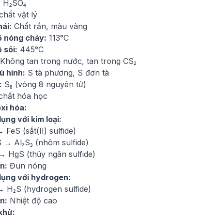
, H₂SO₄
chất vật lý
hái:
Chất rắn, màu vàng
ộ nóng chảy:
113°C
 sôi:
445°C
Không tan trong nước, tan trong CS₂
ù hình:
S tà phương, S đơn tà
:
S₈ (vòng 8 nguyên tử)
 chất hóa học
oxi hóa:
ụng với kim loại:
 FeS (sắt(II) sulfide)
S → Al₂S₃ (nhôm sulfide)
→ HgS (thủy ngân sulfide)
n:
Đun nóng
dụng với hydrogen:
→ H₂S (hydrogen sulfide)
n:
Nhiệt độ cao
khử: