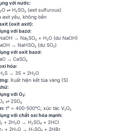
dụng với nước:
₂O ⇌ H₂SO₃ (axit sulfurous)
à axit yếu, không bền
axit (oxit axit):
dụng với bazơ:
2NaOH → Na₂SO₃ + H₂O (dư NaOH)
NaOH → NaHSO₃ (dư SO₂)
dụng với oxit bazơ:
CaO → CaSO₃
oxi hóa:
H₂S → 3S + 2H₂O
ợng:
Xuất hiện kết tủa vàng (S)
khử:
dụng với O₂:
O₂ ⇌ 2SO₃
n:
t° = 400-500°C, xúc tác V₂O₅
dụng với chất oxi hóa mạnh:
l₂ + 2H₂O → H₂SO₄ + 2HCl
r₂ + 2H₂O → H₂SO₄ + 2HBr