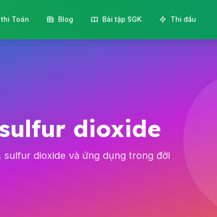
 thi Toán
Blog
Bài tập SGK
Thi đấu
 sulfur dioxide
, sulfur dioxide và ứng dụng trong đời