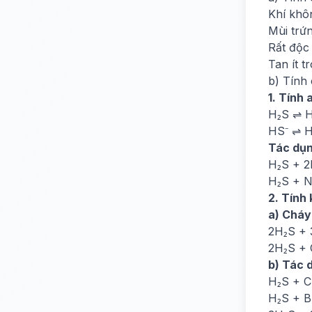
Khí khô
Mùi trứn
Rất độc
Tan ít t
b) Tính
1. Tính 
H₂S ⇌ H
HS⁻ ⇌ H
Tác dụn
H₂S + 
H₂S + 
2. Tính
a) Cháy
2H₂S + 
2H₂S + 
b) Tác 
H₂S + C
H₂S + B