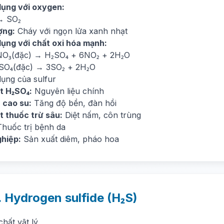
dụng với oxygen:
→ SO₂
ợng:
Cháy với ngọn lửa xanh nhạt
dụng với chất oxi hóa mạnh:
O₃(đặc) → H₂SO₄ + 6NO₂ + 2H₂O
SO₄(đặc) → 3SO₂ + 2H₂O
dụng của sulfur
t H₂SO₄:
Nguyên liệu chính
 cao su:
Tăng độ bền, đàn hồi
t thuốc trừ sâu:
Diệt nấm, côn trùng
huốc trị bệnh da
hiệp:
Sản xuất diêm, pháo hoa
. Hydrogen sulfide (H₂S)
chất vật lý