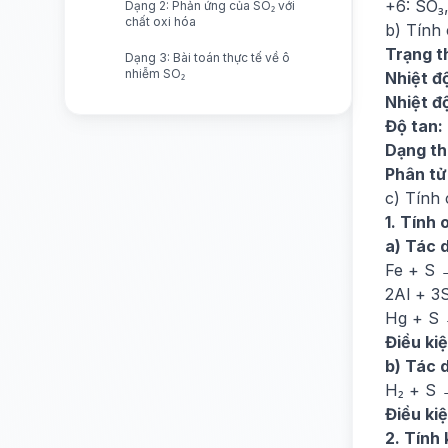
+6: SO₃
Dạng 2: Phản ứng của SO₂ với
chất oxi hóa
b) Tính 
Trạng t
Dạng 3: Bài toán thực tế về ô
nhiễm SO₂
Nhiệt đ
Nhiệt độ
Độ tan:
Dạng th
Phân tử
c) Tính
1. Tính 
a) Tác d
Fe + S →
2Al + 3
Hg + S 
Điều kiệ
b) Tác 
H₂ + S 
Điều kiệ
2. Tính 