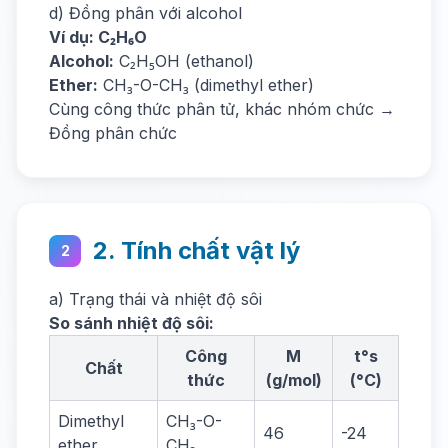
d) Đồng phân với alcohol
Ví dụ: C₂H₆O
Alcohol:
C₂H₅OH (ethanol)
Ether:
CH₃-O-CH₃ (dimethyl ether)
Cùng công thức phân tử, khác nhóm chức →
Đồng phân chức
2. Tính chất vật lý
2
a) Trạng thái và nhiệt độ sôi
So sánh nhiệt độ sôi:
Công
M
t°s
Chất
thức
(g/mol)
(°C)
Dimethyl
CH₃-O-
46
-24
ether
CH₃