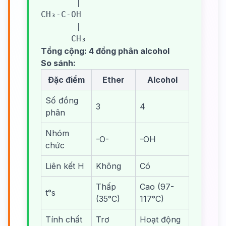
       |

CH₃-C-OH

       |

      CH₃
Tổng cộng: 4 đồng phân alcohol
So sánh:
Đặc điểm
Ether
Alcohol
Số đồng
3
4
phân
Nhóm
-O-
-OH
chức
Liên kết H
Không
Có
Thấp
Cao (97-
t°s
(35°C)
117°C)
Tính chất
Trơ
Hoạt động