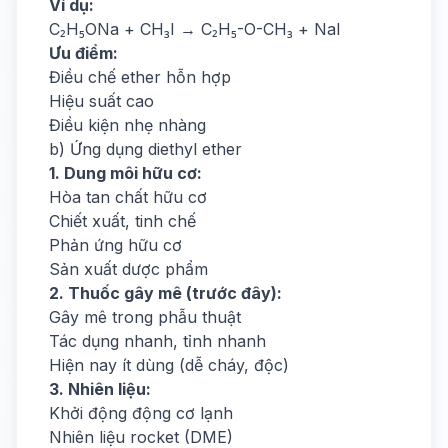
Ví dụ:
C₂H₅ONa + CH₃I → C₂H₅-O-CH₃ + NaI
Ưu điểm:
Điều chế ether hỗn hợp
Hiệu suất cao
Điều kiện nhẹ nhàng
b) Ứng dụng diethyl ether
1. Dung môi hữu cơ:
Hòa tan chất hữu cơ
Chiết xuất, tinh chế
Phản ứng hữu cơ
Sản xuất dược phẩm
2. Thuốc gây mê (trước đây):
Gây mê trong phẫu thuật
Tác dụng nhanh, tỉnh nhanh
Hiện nay ít dùng (dễ cháy, độc)
3. Nhiên liệu:
Khởi động động cơ lạnh
Nhiên liệu rocket (DME)