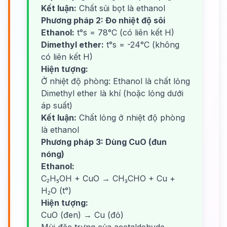
Kết luận:
Chất sủi bọt là ethanol
Phương pháp 2: Đo nhiệt độ sôi
Ethanol:
t°s = 78°C (có liên kết H)
Dimethyl ether:
t°s = -24°C (không
có liên kết H)
Hiện tượng:
Ở nhiệt độ phòng: Ethanol là chất lỏng
Dimethyl ether là khí (hoặc lỏng dưới
áp suất)
Kết luận:
Chất lỏng ở nhiệt độ phòng
là ethanol
Phương pháp 3: Dùng CuO (đun
nóng)
Ethanol:
C₂H₅OH + CuO → CH₃CHO + Cu +
H₂O (t°)
Hiện tượng:
CuO (đen) → Cu (đỏ)