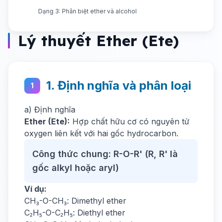
Dạng 3: Phân biệt ether và alcohol
Lý thuyết Ether (Ete)
1. Định nghĩa và phân loại
1
a) Định nghĩa
Ether (Ete):
Hợp chất hữu cơ có nguyên tử
oxygen liên kết với hai gốc hydrocarbon.
Công thức chung: R-O-R' (R, R' là
gốc alkyl hoặc aryl)
Ví dụ:
CH₃-O-CH₃: Dimethyl ether
C₂H₅-O-C₂H₅: Diethyl ether