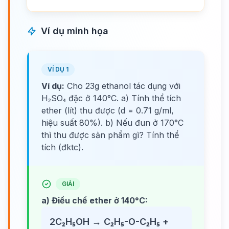
Ví dụ minh họa
VÍ DỤ 1
Ví dụ:
Cho 23g ethanol tác dụng với
H₂SO₄ đặc ở 140°C. a) Tính thể tích
ether (lít) thu được (d = 0.71 g/ml,
hiệu suất 80%). b) Nếu đun ở 170°C
thì thu được sản phẩm gì? Tính thể
tích (đktc).
GIẢI
a) Điều chế ether ở 140°C:
2C₂H₅OH → C₂H₅-O-C₂H₅ +