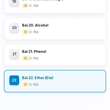
19
🟡
45p
Bài 20. Alcohol
20
🟡
45p
Bài 21. Phenol
21
🟡
45p
Bài 22. Ether (Ete)
22
🟡
45p