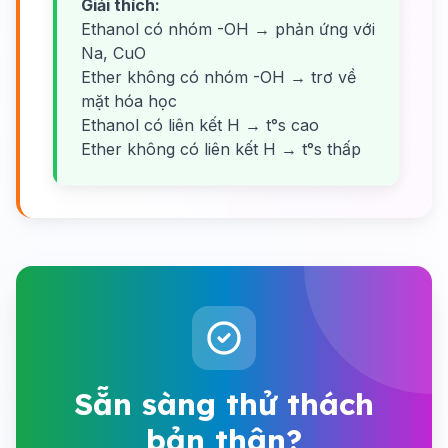
Giải thích:
Ethanol có nhóm -OH → phản ứng với
Na, CuO
Ether không có nhóm -OH → trơ về
mặt hóa học
Ethanol có liên kết H → t°s cao
Ether không có liên kết H → t°s thấp
Sẵn sàng thử thách
bản thân?