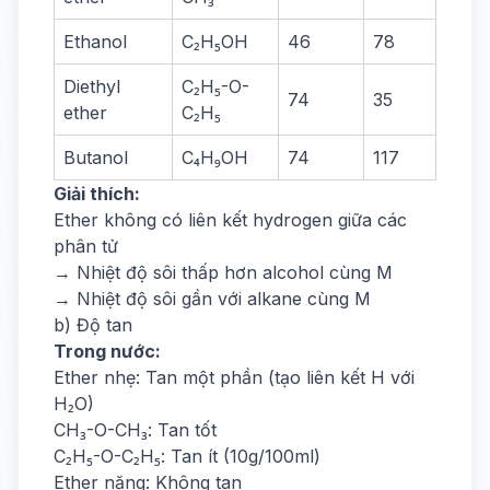
Ethanol
C₂H₅OH
46
78
Diethyl
C₂H₅-O-
74
35
ether
C₂H₅
Butanol
C₄H₉OH
74
117
Giải thích:
Ether không có liên kết hydrogen giữa các
phân tử
→ Nhiệt độ sôi thấp hơn alcohol cùng M
→ Nhiệt độ sôi gần với alkane cùng M
b) Độ tan
Trong nước:
Ether nhẹ: Tan một phần (tạo liên kết H với
H₂O)
CH₃-O-CH₃: Tan tốt
C₂H₅-O-C₂H₅: Tan ít (10g/100ml)
Ether nặng: Không tan