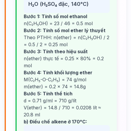
H₂O (H₂SO₄ đặc, 140°C)
Bước 1: Tính số mol ethanol
n(C₂H₅OH) = 23 / 46 = 0.5 mol
Bước 2: Tính số mol ether lý thuyết
Theo PTHH: n(ether) = n(C₂H₅OH) / 2
= 0.5 / 2 = 0.25 mol
Bước 3: Tính theo hiệu suất
n(ether) thực tế = 0.25 × 80% = 0.2
mol
Bước 4: Tính khối lượng ether
M(C₂H₅-O-C₂H₅) = 74 g/mol
m(ether) = 0.2 × 74 = 14.8g
Bước 5: Tính thể tích
d = 0.71 g/ml = 710 g/lít
V(ether) = 14.8 / 710 = 0.0208 lít ≈
20.8 ml
b) Điều chế alkene ở 170°C: