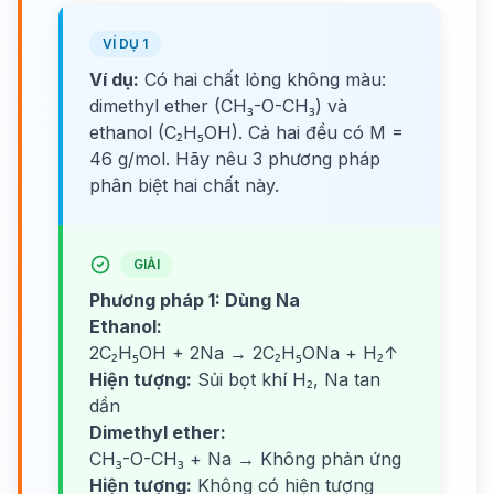
VÍ DỤ 1
Ví dụ:
Có hai chất lỏng không màu:
dimethyl ether (CH₃-O-CH₃) và
ethanol (C₂H₅OH). Cả hai đều có M =
46 g/mol. Hãy nêu 3 phương pháp
phân biệt hai chất này.
GIẢI
Phương pháp 1: Dùng Na
Ethanol:
2C₂H₅OH + 2Na → 2C₂H₅ONa + H₂↑
Hiện tượng:
Sủi bọt khí H₂, Na tan
dần
Dimethyl ether:
CH₃-O-CH₃ + Na → Không phản ứng
Hiện tượng:
Không có hiện tượng