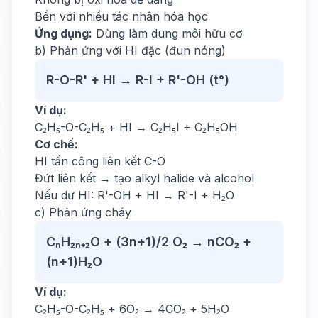
Bền với nhiều tác nhân hóa học
Ứng dụng:
Dùng làm dung môi hữu cơ
b) Phản ứng với HI đặc (đun nóng)
R-O-R' + HI → R-I + R'-OH (t°)
Ví dụ:
C₂H₅-O-C₂H₅ + HI → C₂H₅I + C₂H₅OH
Cơ chế:
HI tấn công liên kết C-O
Đứt liên kết → tạo alkyl halide và alcohol
Nếu dư HI: R'-OH + HI → R'-I + H₂O
c) Phản ứng cháy
CₙH₂ₙ₊₂O + (3n+1)/2 O₂ → nCO₂ +
(n+1)H₂O
Ví dụ:
C₂H₅-O-C₂H₅ + 6O₂ → 4CO₂ + 5H₂O