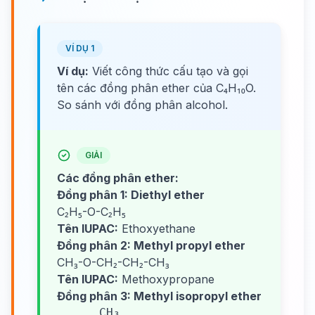
VÍ DỤ 1
Ví dụ:
Viết công thức cấu tạo và gọi
tên các đồng phân ether của C₄H₁₀O.
So sánh với đồng phân alcohol.
GIẢI
Các đồng phân ether:
Đồng phân 1: Diethyl ether
C₂H₅-O-C₂H₅
Tên IUPAC:
Ethoxyethane
Đồng phân 2: Methyl propyl ether
CH₃-O-CH₂-CH₂-CH₃
Tên IUPAC:
Methoxypropane
Đồng phân 3: Methyl isopropyl ether
      CH₃
