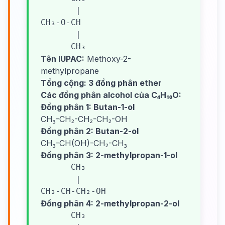
       |

CH₃-O-CH

       |

      CH₃
Tên IUPAC:
Methoxy-2-
methylpropane
Tổng cộng: 3 đồng phân ether
Các đồng phân alcohol của C₄H₁₀O:
Đồng phân 1: Butan-1-ol
CH₃-CH₂-CH₂-CH₂-OH
Đồng phân 2: Butan-2-ol
CH₃-CH(OH)-CH₂-CH₃
Đồng phân 3: 2-methylpropan-1-ol
      CH₃

       |

CH₃-CH-CH₂-OH
Đồng phân 4: 2-methylpropan-2-ol
      CH₃
