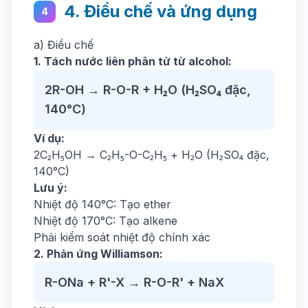
4. Điều chế và ứng dụng
4
a) Điều chế
1. Tách nước liên phân tử từ alcohol:
2R-OH → R-O-R + H₂O (H₂SO₄ đặc,
140°C)
Ví dụ:
2C₂H₅OH → C₂H₅-O-C₂H₅ + H₂O (H₂SO₄ đặc,
140°C)
Lưu ý:
Nhiệt độ 140°C: Tạo ether
Nhiệt độ 170°C: Tạo alkene
Phải kiểm soát nhiệt độ chính xác
2. Phản ứng Williamson:
R-ONa + R'-X → R-O-R' + NaX