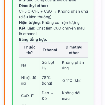
Mùi đặc trưng của acetaldehyde
Dimethyl ether:
CH₃-O-CH₃ + CuO → Không phản ứng
(điều kiện thường)
Hiện tượng:
Không có hiện tượng
Kết luận:
Chất làm CuO chuyển màu
là ethanol
Bảng tổng hợp:
Thuốc
Dimethyl
Ethanol
thử
ether
Sủi bọt
Không phản
Na
H₂
ứng
Nhiệt độ
78°C
-24°C (khí)
sôi
(lỏng)
Đen →
Không đổi
CuO, t°
Đỏ
màu