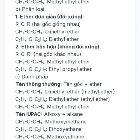
CH₃-O-C₂H₅: Methyl ethyl ether
b) Phân loại
1. Ether đơn giản (đối xứng):
R-O-R (hai gốc giống nhau)
CH₃-O-CH₃: Dimethyl ether
C₂H₅-O-C₂H₅: Diethyl ether
2. Ether hỗn hợp (không đối xứng):
R-O-R' (hai gốc khác nhau)
CH₃-O-C₂H₅: Methyl ethyl ether
C₂H₅-O-C₃H₇: Ethyl propyl ether
c) Danh pháp
Tên thông thường:
Tên gốc + ether
CH₃-O-CH₃: Dimethyl ether (methyl ether)
C₂H₅-O-C₂H₅: Diethyl ether (ethyl ether)
CH₃-O-C₂H₅: Methyl ethyl ether
Tên IUPAC:
Alkoxy + alkane
CH₃-O-CH₃: Methoxymethane
C₂H₅-O-C₂H₅: Ethoxyethane
CH₃-O-C₂H₅: Methoxyethane