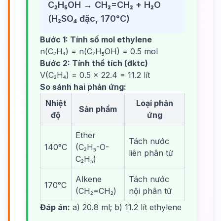
C₂H₅OH → CH₂=CH₂ + H₂O
(H₂SO₄ đặc, 170°C)
Bước 1: Tính số mol ethylene
n(C₂H₄) = n(C₂H₅OH) = 0.5 mol
Bước 2: Tính thể tích (đktc)
V(C₂H₄) = 0.5 × 22.4 = 11.2 lít
So sánh hai phản ứng:
Nhiệt
Loại phản
Sản phẩm
độ
ứng
Ether
Tách nước
140°C
(C₂H₅-O-
liên phân tử
C₂H₅)
Alkene
Tách nước
170°C
(CH₂=CH₂)
nội phân tử
Đáp án:
a) 20.8 ml; b) 11.2 lít ethylene