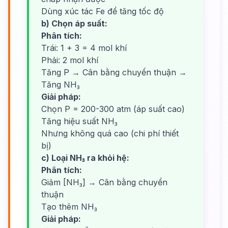
Dùng xúc tác Fe để tăng tốc độ
b) Chọn áp suất:
Phân tích:
Trái: 1 + 3 = 4 mol khí
Phải: 2 mol khí
Tăng P → Cân bằng chuyển thuận →
Tăng NH₃
Giải pháp:
Chọn P = 200-300 atm (áp suất cao)
Tăng hiệu suất NH₃
Nhưng không quá cao (chi phí thiết
bị)
c) Loại NH₃ ra khỏi hệ:
Phân tích:
Giảm [NH₃] → Cân bằng chuyển
thuận
Tạo thêm NH₃
Giải pháp: