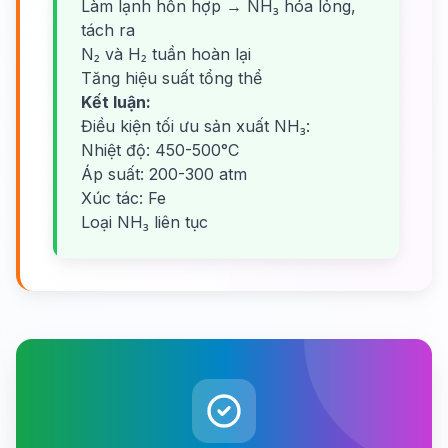
Làm lạnh hỗn hợp → NH₃ hóa lỏng,
tách ra
N₂ và H₂ tuần hoàn lại
Tăng hiệu suất tổng thể
Kết luận:
Điều kiện tối ưu sản xuất NH₃:
Nhiệt độ: 450-500°C
Áp suất: 200-300 atm
Xúc tác: Fe
Loại NH₃ liên tục