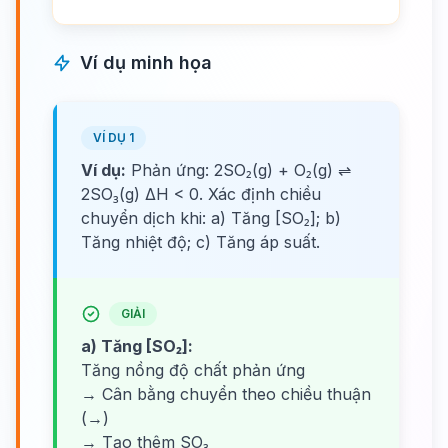
Ví dụ minh họa
VÍ DỤ 1
Ví dụ:
Phản ứng: 2SO₂(g) + O₂(g) ⇌
2SO₃(g) ΔH < 0. Xác định chiều
chuyển dịch khi: a) Tăng [SO₂]; b)
Tăng nhiệt độ; c) Tăng áp suất.
GIẢI
a) Tăng [SO₂]:
Tăng nồng độ chất phản ứng
→ Cân bằng chuyển theo chiều thuận
(→)
→ Tạo thêm SO₃