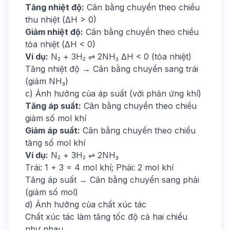
Tăng nhiệt độ:
Cân bằng chuyển theo chiều
thu nhiệt (ΔH > 0)
Giảm nhiệt độ:
Cân bằng chuyển theo chiều
tỏa nhiệt (ΔH < 0)
Ví dụ:
N₂ + 3H₂ ⇌ 2NH₃ ΔH < 0 (tỏa nhiệt)
Tăng nhiệt độ → Cân bằng chuyển sang trái
(giảm NH₃)
c) Ảnh hưởng của áp suất (với phản ứng khí)
Tăng áp suất:
Cân bằng chuyển theo chiều
giảm số mol khí
Giảm áp suất:
Cân bằng chuyển theo chiều
tăng số mol khí
Ví dụ:
N₂ + 3H₂ ⇌ 2NH₃
Trái: 1 + 3 = 4 mol khí; Phải: 2 mol khí
Tăng áp suất → Cân bằng chuyển sang phải
(giảm số mol)
d) Ảnh hưởng của chất xúc tác
Chất xúc tác làm tăng tốc độ cả hai chiều
như nhau