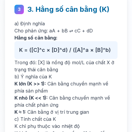
3. Hằng số cân bằng (K)
3
a) Định nghĩa
Cho phản ứng: aA + bB ⇌ cC + dD
Hằng số cân bằng:
K = ([C]^c × [D]^d) / ([A]^a × [B]^b)
Trong đó: [X] là nồng độ mol/L của chất X ở
trạng thái cân bằng
b) Ý nghĩa của K
K lớn (K >> 1):
Cân bằng chuyển mạnh về
phía sản phẩm
K nhỏ (K << 1):
Cân bằng chuyển mạnh về
phía chất phản ứng
K ≈ 1:
Cân bằng ở vị trí trung gian
c) Tính chất của K
K chỉ phụ thuộc vào nhiệt độ