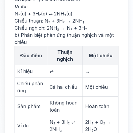
Ví dụ:
N₂(g) + 3H₂(g) ⇌ 2NH₃(g)
Chiều thuận: N₂ + 3H₂ → 2NH₃
Chiều nghịch: 2NH₃ → N₂ + 3H₂
b) Phân biệt phản ứng thuận nghịch và một
chiều
Thuận
Đặc điểm
Một chiều
nghịch
Kí hiệu
⇌
→
Chiều phản
Cả hai chiều
Một chiều
ứng
Không hoàn
Sản phẩm
Hoàn toàn
toàn
N₂ + 3H₂ ⇌
2H₂ + O₂ →
Ví dụ
2NH₃
2H₂O