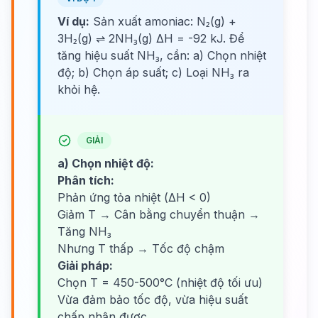
Ví dụ:
Sản xuất amoniac: N₂(g) +
3H₂(g) ⇌ 2NH₃(g) ΔH = -92 kJ. Để
tăng hiệu suất NH₃, cần: a) Chọn nhiệt
độ; b) Chọn áp suất; c) Loại NH₃ ra
khỏi hệ.
GIẢI
a) Chọn nhiệt độ:
Phân tích:
Phản ứng tỏa nhiệt (ΔH < 0)
Giảm T → Cân bằng chuyển thuận →
Tăng NH₃
Nhưng T thấp → Tốc độ chậm
Giải pháp:
Chọn T = 450-500°C (nhiệt độ tối ưu)
Vừa đảm bảo tốc độ, vừa hiệu suất
chấp nhận được