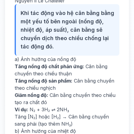
Nguyên lí Le Chatelier
Khi tác động vào hệ cân bằng bằng
một yếu tố bên ngoài (nồng độ,
nhiệt độ, áp suất), cân bằng sẽ
chuyển dịch theo chiều chống lại
tác động đó.
a) Ảnh hưởng của nồng độ
Tăng nồng độ chất phản ứng:
Cân bằng
chuyển theo chiều thuận
Tăng nồng độ sản phẩm:
Cân bằng chuyển
theo chiều nghịch
Giảm nồng độ:
Cân bằng chuyển theo chiều
tạo ra chất đó
Ví dụ:
N₂ + 3H₂ ⇌ 2NH₃
Tăng [N₂] hoặc [H₂] → Cân bằng chuyển
sang phải (tạo thêm NH₃)
b) Ảnh hưởng của nhiệt độ