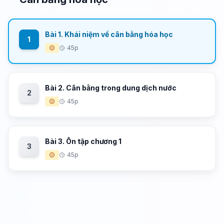
Bài 1. Khái niệm về cân bằng hóa học
1
🟡
45p
Bài 2. Cân bằng trong dung dịch nước
2
🟡
45p
Bài 3. Ôn tập chương 1
3
🟡
45p