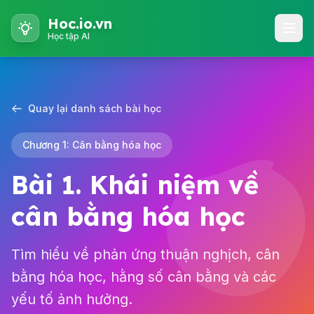
Hoc.io.vn
Học tập AI
Quay lại danh sách bài học
Chương 1: Cân bằng hóa học
Bài 1. Khái niệm về
cân bằng hóa học
Tìm hiểu về phản ứng thuận nghịch, cân
bằng hóa học, hằng số cân bằng và các
yếu tố ảnh hưởng.