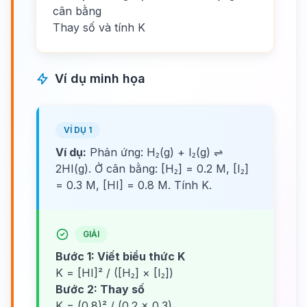
cân bằng
Thay số và tính K
Ví dụ minh họa
VÍ DỤ 1
Ví dụ:
Phản ứng: H₂(g) + I₂(g) ⇌
2HI(g). Ở cân bằng: [H₂] = 0.2 M, [I₂]
= 0.3 M, [HI] = 0.8 M. Tính K.
GIẢI
Bước 1: Viết biểu thức K
K = [HI]² / ([H₂] × [I₂])
Bước 2: Thay số
K = (0.8)² / (0.2 × 0.3)