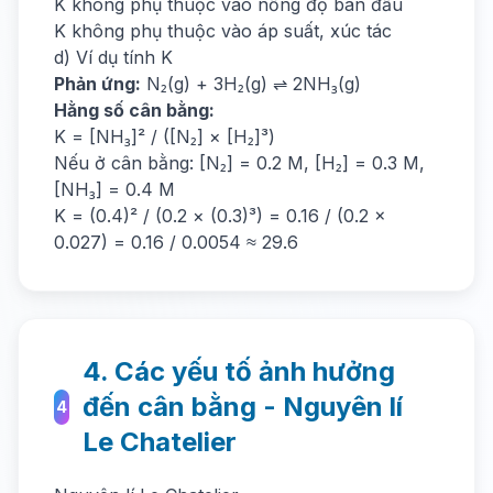
K không phụ thuộc vào nồng độ ban đầu
K không phụ thuộc vào áp suất, xúc tác
d) Ví dụ tính K
Phản ứng:
N₂(g) + 3H₂(g) ⇌ 2NH₃(g)
Hằng số cân bằng:
K = [NH₃]² / ([N₂] × [H₂]³)
Nếu ở cân bằng: [N₂] = 0.2 M, [H₂] = 0.3 M,
[NH₃] = 0.4 M
K = (0.4)² / (0.2 × (0.3)³) = 0.16 / (0.2 ×
0.027) = 0.16 / 0.0054 ≈ 29.6
4. Các yếu tố ảnh hưởng
đến cân bằng - Nguyên lí
4
Le Chatelier