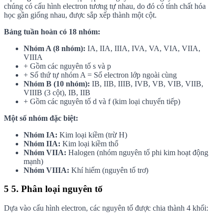
chúng có cấu hình electron tương tự nhau, do đó có tính chất hóa
học gần giống nhau, được sắp xếp thành một cột.
Bảng tuần hoàn có 18 nhóm:
Nhóm A (8 nhóm):
IA, IIA, IIIA, IVA, VA, VIA, VIIA,
VIIIA
+ Gồm các nguyên tố s và p
+ Số thứ tự nhóm A = Số electron lớp ngoài cùng
Nhóm B (10 nhóm):
IB, IIB, IIIB, IVB, VB, VIB, VIIB,
VIIIB (3 cột), IB, IIB
+ Gồm các nguyên tố d và f (kim loại chuyển tiếp)
Một số nhóm đặc biệt:
Nhóm IA:
Kim loại kiềm (trừ H)
Nhóm IIA:
Kim loại kiềm thổ
Nhóm VIIA:
Halogen (nhóm nguyên tố phi kim hoạt động
mạnh)
Nhóm VIIIA:
Khí hiếm (nguyên tố trơ)
5
5. Phân loại nguyên tố
Dựa vào cấu hình electron, các nguyên tố được chia thành 4 khối: