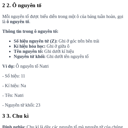
2
2. Ô nguyên tố
Mỗi nguyên tố được biểu diễn trong một ô của bảng tuần hoàn, gọi
là
ô nguyên tố
.
Thông tin trong ô nguyên tố:
Số hiệu nguyên tử (Z):
Ghi ở góc trên bên trái
Kí hiệu hóa học:
Ghi ở giữa ô
Tên nguyên tố:
Ghi dưới kí hiệu
Nguyên tử khối:
Ghi dưới tên nguyên tố
Ví dụ:
Ô nguyên tố Natri
- Số hiệu: 11
- Kí hiệu: Na
- Tên: Natri
- Nguyên tử khối: 23
3
3. Chu kì
Định nghĩa:
Chu kì là dãy các nguyên tố mà nguyên tử của chúng