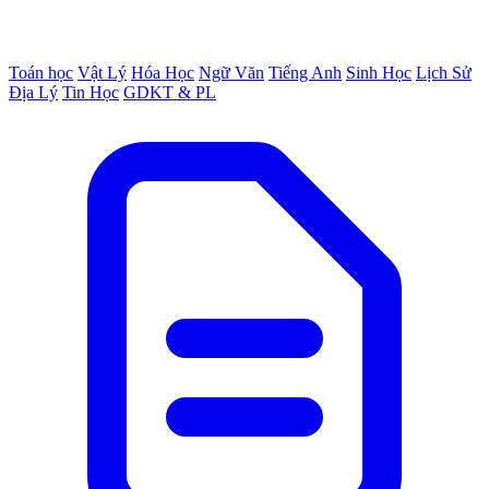
Toán học
Vật Lý
Hóa Học
Ngữ Văn
Tiếng Anh
Sinh Học
Lịch Sử
Địa Lý
Tin Học
GDKT & PL