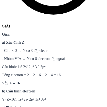
GIẢI
Giải:
a) Xác định Z:
- Chu kì 3 → Y có 3 lớp electron
- Nhóm VIA → Y có 6 electron lớp ngoài
Cấu hình: 1s² 2s² 2p⁶ 3s² 3p⁴
Tổng electron = 2 + 2 + 6 + 2 + 4 = 16
Vậy
Z = 16
b) Cấu hình electron:
Y (Z=16): 1s² 2s² 2p⁶ 3s² 3p⁴