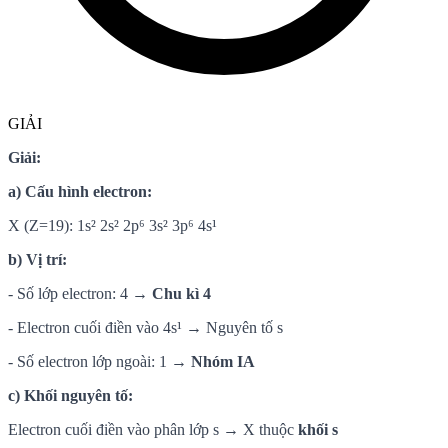
GIẢI
Giải:
a) Cấu hình electron:
X (Z=19): 1s² 2s² 2p⁶ 3s² 3p⁶ 4s¹
b) Vị trí:
- Số lớp electron: 4 →
Chu kì 4
- Electron cuối điền vào 4s¹ → Nguyên tố s
- Số electron lớp ngoài: 1 →
Nhóm IA
c) Khối nguyên tố:
Electron cuối điền vào phân lớp s → X thuộc
khối s