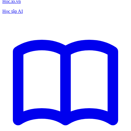
Hoc.io.vn
Học tập AI