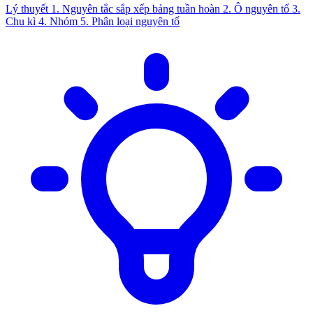
Lý thuyết
1. Nguyên tắc sắp xếp bảng tuần hoàn
2. Ô nguyên tố
3.
Chu kì
4. Nhóm
5. Phân loại nguyên tố