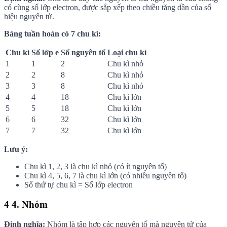
có cùng số lớp electron, được sắp xếp theo chiều tăng dần của số
hiệu nguyên tử.
Bảng tuần hoàn có 7 chu kì:
Chu kì
Số lớp e
Số nguyên tố
Loại chu kì
1
1
2
Chu kì nhỏ
2
2
8
Chu kì nhỏ
3
3
8
Chu kì nhỏ
4
4
18
Chu kì lớn
5
5
18
Chu kì lớn
6
6
32
Chu kì lớn
7
7
32
Chu kì lớn
Lưu ý:
Chu kì 1, 2, 3 là chu kì nhỏ (có ít nguyên tố)
Chu kì 4, 5, 6, 7 là chu kì lớn (có nhiều nguyên tố)
Số thứ tự chu kì = Số lớp electron
4
4. Nhóm
Định nghĩa:
Nhóm là tập hợp các nguyên tố mà nguyên tử của