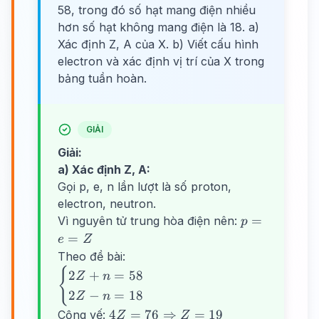
58, trong đó số hạt mang điện nhiều
hơn số hạt không mang điện là 18. a)
Xác định Z, A của X. b) Viết cấu hình
electron và xác định vị trí của X trong
bảng tuần hoàn.
GIẢI
Giải:
a) Xác định Z, A:
Gọi p, e, n lần lượt là số proton,
electron, neutron.
p
=
Vì nguyên tử trung hòa điện nên:
p
=
=
e
Z
e
Theo đề bài:
=
{
\begin{cases}
2
+
=
58
Z
n
Z
2Z + n = 58
2
−
=
18
Z
n
\\ 2Z - n =
4Z = 76
4
=
76
⇒
=
19
Cộng vế:
Z
Z