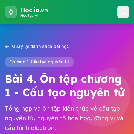
Hoc.io.vn
Học tập AI
Quay lại danh sách bài học
Chương 1: Cấu tạo nguyên tử
Bài 4. Ôn tập chương
1 - Cấu tạo nguyên tử
Tổng hợp và ôn tập kiến thức về cấu tạo
nguyên tử, nguyên tố hóa học, đồng vị và
cấu hình electron.