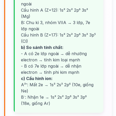
ngoài
Cấu hình A (Z=12): 1s² 2s² 2p⁶ 3s²
(Mg)
B: Chu kì 3, nhóm VIIA → 3 lớp, 7e
lớp ngoài
Cấu hình B (Z=17): 1s² 2s² 2p⁶ 3s² 3p⁵
(Cl)
b) So sánh tính chất:
- A có 2e lớp ngoài → dễ nhường
electron → tính kim loại mạnh
- B có 7e lớp ngoài → dễ nhận
electron → tính phi kim mạnh
c) Cấu hình ion:
A²⁺: Mất 2e → 1s² 2s² 2p⁶ (10e, giống
Ne)
B⁻: Nhận 1e → 1s² 2s² 2p⁶ 3s² 3p⁶
(18e, giống Ar)