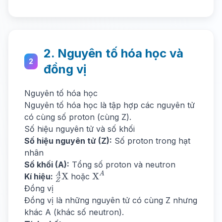
Z
e
2p
+
+
n
n
=
2Z
2. Nguyên tố hóa học và
+
2
đồng vị
n
=
Nguyên tố hóa học
Z
+
Nguyên tố hóa học là tập hợp các nguyên tử
A
có cùng số proton (cùng Z).
Số hiệu nguyên tử và số khối
Số hiệu nguyên tử (Z):
Số proton trong hạt
nhân
Số khối (A):
Tổng số proton và neutron
A
^A_Z\text{X}
\text{X}^A
A
X
X
Kí hiệu:
hoặc
Z
Đồng vị
Đồng vị là những nguyên tử có cùng Z nhưng
khác A (khác số neutron).