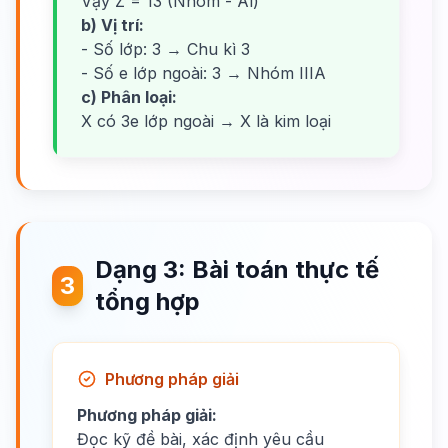
Vậy Z = 13 (Nhôm - Al)
b) Vị trí:
- Số lớp: 3 → Chu kì 3
- Số e lớp ngoài: 3 → Nhóm IIIA
c) Phân loại:
X có 3e lớp ngoài → X là kim loại
Dạng 3: Bài toán thực tế
3
tổng hợp
Phương pháp giải
Phương pháp giải:
Đọc kỹ đề bài, xác định yêu cầu