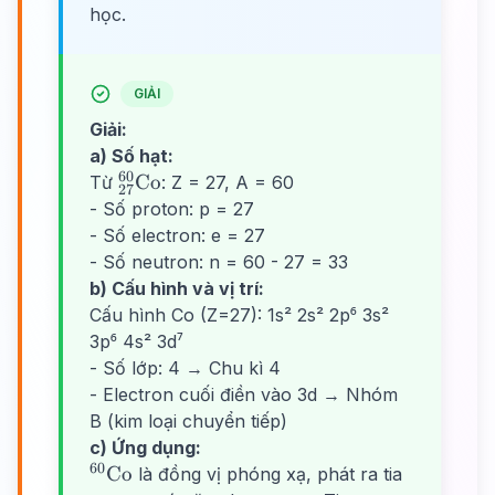
học.
GIẢI
Giải:
a) Số hạt:
60
^{60}_{27}\text{Co}
Co
Từ
: Z = 27, A = 60
27
- Số proton: p = 27
- Số electron: e = 27
- Số neutron: n = 60 - 27 = 33
b) Cấu hình và vị trí:
Cấu hình Co (Z=27): 1s² 2s² 2p⁶ 3s²
3p⁶ 4s² 3d⁷
- Số lớp: 4 → Chu kì 4
- Electron cuối điền vào 3d → Nhóm
B (kim loại chuyển tiếp)
c) Ứng dụng:
60
^{60}\text{Co}
Co
là đồng vị phóng xạ, phát ra tia