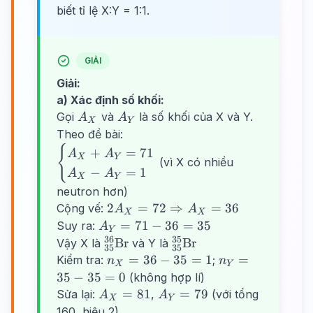
biết tỉ lệ X:Y = 1:1.
GIẢI
Giải:
a) Xác định số khối:
A_X
A_Y
Gọi
và
là số khối của X và Y.
A
A
X
Y
Theo đề bài:
{
\begin{cases}
+
=
71
A
A
X
Y
(vì X có nhiều
A_X + A_Y
−
=
1
A
A
X
Y
= 71 \\ A_X
neutron hơn)
- A_Y = 1
2A_X = 72
2
=
72
⇒
=
36
Cộng vế:
A
A
\end{cases}
X
X
\Rightarrow
A_Y
=
71
−
36
=
35
Suy ra:
A
Y
A_X = 36
=
36
35
^{36}_{35}\text{Br}
^{35}_{35}\text{Br}
Br
Br
Vậy X là
và Y là
35
35
71 -
n_X
n_Y
=
36
−
35
=
1
=
Kiểm tra:
;
n
n
X
Y
36
=
=
35
−
35
=
0
(không hợp lí)
=
36 -
35 -
A_X
A_Y
=
81
=
79
Sửa lại:
,
(với tổng
A
A
X
Y
35
35
35
=
=
160, hiệu 2)