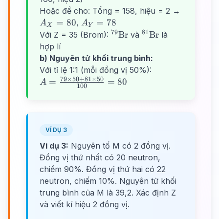
= 1
= 0
81
79
A_X
Hoặc đề cho: Tổng = 158, hiệu = 2 →
=
A_Y
=
80
=
78
,
A
A
X
Y
80
=
79
81
^{79}\text{Br}
^{81}\text{Br}
Br
Br
Với Z = 35 (Brom):
và
là
78
hợp lí
b) Nguyên tử khối trung bình:
Với tỉ lệ 1:1 (mỗi đồng vị 50%):
79
×
50
+
81
×
50
\overline{A}
=
=
80
A
100
= \frac{79
\times 50 +
81 \times
50}{100} =
VÍ DỤ 3
80
Ví dụ 3:
Nguyên tố M có 2 đồng vị.
Đồng vị thứ nhất có 20 neutron,
chiếm 90%. Đồng vị thứ hai có 22
neutron, chiếm 10%. Nguyên tử khối
trung bình của M là 39,2. Xác định Z
và viết kí hiệu 2 đồng vị.