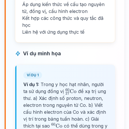
Áp dụng kiến thức về cấu tạo nguyên
tử, đồng vị, cấu hình electron
Kết hợp các công thức và quy tắc đã
học
Liên hệ với ứng dụng thực tế
Ví dụ minh họa
VÍ DỤ 1
Ví dụ 1:
Trong y học hạt nhân, người
60
^{60}_{27}\text{Co}
Co
ta sử dụng đồng vị
để xạ trị ung
27
thư. a) Xác định số proton, neutron,
electron trong nguyên tử Co. b) Viết
cấu hình electron của Co và xác định
vị trí trong bảng tuần hoàn. c) Giải
60
^{60}\text{Co}
Co
thích tại sao
có thể dùng trong y