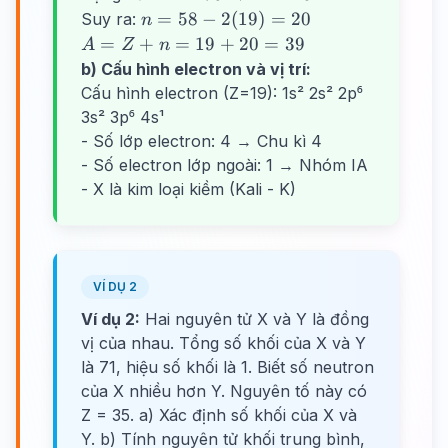
18
\Rightarrow
n =
=
58
−
2
(
19
)
=
20
Suy ra:
n
\end{cases}
Z = 19
58 -
A
=
+
=
19
+
20
=
39
A
Z
n
2(19)
=
b) Cấu hình electron và vị trí:
= 20
Z
Cấu hình electron (Z=19): 1s² 2s² 2p⁶
+
3s² 3p⁶ 4s¹
n
- Số lớp electron: 4 → Chu kì 4
=
- Số electron lớp ngoài: 1 → Nhóm IA
19
- X là kim loại kiềm (Kali - K)
+
20
=
39
VÍ DỤ 2
Ví dụ 2:
Hai nguyên tử X và Y là đồng
vị của nhau. Tổng số khối của X và Y
là 71, hiệu số khối là 1. Biết số neutron
của X nhiều hơn Y. Nguyên tố này có
Z = 35. a) Xác định số khối của X và
Y. b) Tính nguyên tử khối trung bình,