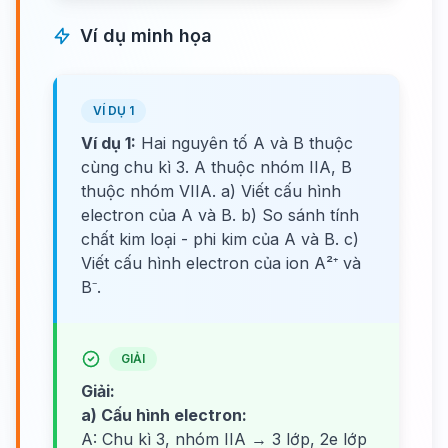
Ví dụ minh họa
VÍ DỤ 1
Ví dụ 1:
Hai nguyên tố A và B thuộc
cùng chu kì 3. A thuộc nhóm IIA, B
thuộc nhóm VIIA. a) Viết cấu hình
electron của A và B. b) So sánh tính
chất kim loại - phi kim của A và B. c)
Viết cấu hình electron của ion A²⁺ và
B⁻.
GIẢI
Giải:
a) Cấu hình electron:
A: Chu kì 3, nhóm IIA → 3 lớp, 2e lớp