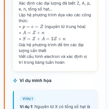
Xác định các đại lượng đã biết: Z, A, p,
e, n, tổng số hạt...
Lập hệ phương trình dựa vào các công
thức:
p
=
=
+
(nguyên tử trung hòa)
p
e
Z
=
A
=
+
+
A
Z
n
e
=
S
=
+
=
2
+
+
S
Z
A
Z
n
=
Z
=
Giải hệ phương trình để tìm các đại
Z
+
Z
lượng cần thiết
n
+
Viết cấu hình electron và xác định vị
A
trí trong bảng tuần hoàn
=
2Z
+
Ví dụ minh họa
n
VÍ DỤ 1
Ví dụ 1:
Nguyên tử X có tổng số hạt là