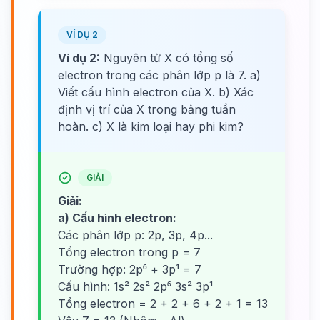
VÍ DỤ 2
Ví dụ 2:
Nguyên tử X có tổng số
electron trong các phân lớp p là 7. a)
Viết cấu hình electron của X. b) Xác
định vị trí của X trong bảng tuần
hoàn. c) X là kim loại hay phi kim?
GIẢI
Giải:
a) Cấu hình electron:
Các phân lớp p: 2p, 3p, 4p...
Tổng electron trong p = 7
Trường hợp: 2p⁶ + 3p¹ = 7
Cấu hình: 1s² 2s² 2p⁶ 3s² 3p¹
Tổng electron = 2 + 2 + 6 + 2 + 1 = 13