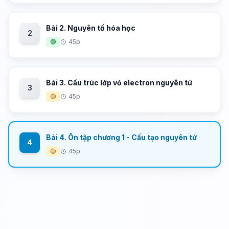
Bài 2. Nguyên tố hóa học
2
🟢
45p
Bài 3. Cấu trúc lớp vỏ electron nguyên tử
3
🟡
45p
Bài 4. Ôn tập chương 1 - Cấu tạo nguyên tử
4
🟡
45p