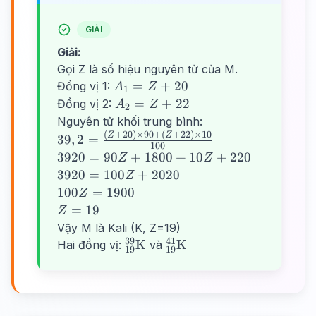
GIẢI
Giải:
Gọi Z là số hiệu nguyên tử của M.
A_1
=
+
20
Đồng vị 1:
A
Z
1
= Z
A_2
=
+
22
Đồng vị 2:
A
Z
2
+
= Z
Nguyên tử khối trung bình:
20
+
(
+
20
)
×
90
+
(
+
22
)
×
10
39,2 =
Z
Z
39
,
2
=
100
22
\frac{(Z
3920
3920
=
90
+
1800
+
10
+
220
Z
Z
+ 20)
=
3920
3920
=
100
+
2020
Z
\times
90Z
=
100Z
100
=
1900
Z
90 + (Z
+
100Z
=
Z
=
19
Z
+ 22)
1800
+
1900
=
Vậy M là Kali (K, Z=19)
\times
+
2020
19
39
41
^{39}_{19}\text{K}
^{41}_{19}\text{K}
K
K
Hai đồng vị:
và
10}
19
19
10Z
{100}
+
220