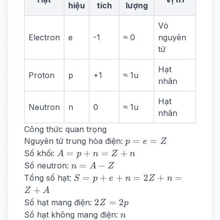
hiệu
tích
lượng
Vỏ
Electron
e
-1
≈ 0
nguyên
tử
Hạt
Proton
p
+1
≈ 1u
nhân
Hạt
Neutron
n
0
≈ 1u
nhân
Công thức quan trọng
p
=
=
Nguyên tử trung hòa điện:
p
e
Z
=
A
=
+
=
+
Số khối:
A
p
n
Z
n
e
=
n
=
−
Số neutron:
n
A
Z
=
p
=
S
=
+
+
=
2
+
=
Tổng số hạt:
S
p
e
n
Z
n
Z
+
A
=
+
Z
A
n
-
p
2Z
2
=
2
Số hạt mang điện:
Z
p
=
Z
+
=
n
Số hạt không mang điện:
n