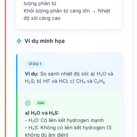
lượng phân tử
Khối lượng phân tử càng lớn → Nhiệt
độ sôi càng cao
Ví dụ minh họa
VÍ DỤ 1
Ví dụ:
So sánh nhiệt độ sôi: a) H₂O và
H₂S; b) HF và HCl; c) CH₄ và C₂H₆
GIẢI
a) H₂O và H₂S:
- H₂O: Có liên kết hydrogen mạnh
- H₂S: Không có liên kết hydrogen (S
không đủ âm điện)