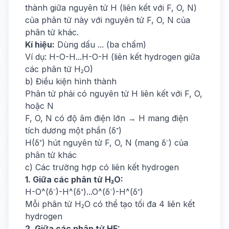
thành giữa nguyên tử H (liên kết với F, O, N)
của phân tử này với nguyên tử F, O, N của
phân tử khác.
Kí hiệu:
Dùng dấu ... (ba chấm)
Ví dụ: H-O-H...H-O-H (liên kết hydrogen giữa
các phân tử H₂O)
b) Điều kiện hình thành
Phân tử phải có nguyên tử H liên kết với F, O,
hoặc N
F, O, N có độ âm điện lớn → H mang điện
tích dương một phần (δ⁺)
H(δ⁺) hút nguyên tử F, O, N (mang δ⁻) của
phân tử khác
c) Các trường hợp có liên kết hydrogen
1. Giữa các phân tử H₂O:
H-O^(δ⁻)-H^(δ⁺)...O^(δ⁻)-H^(δ⁺)
Mỗi phân tử H₂O có thể tạo tối đa 4 liên kết
hydrogen
2. Giữa các phân tử HF: