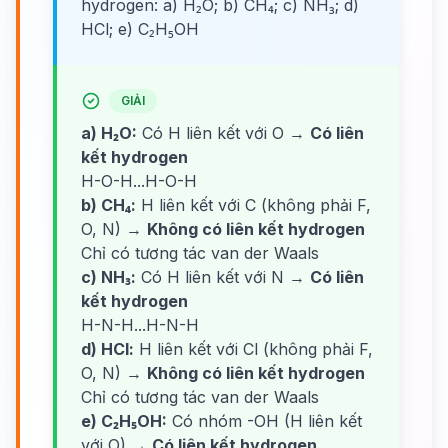
hydrogen: a) H₂O; b) CH₄; c) NH₃; d)
HCl; e) C₂H₅OH
GIẢI
a) H₂O:
Có H liên kết với O →
Có liên
kết hydrogen
H-O-H...H-O-H
b) CH₄:
H liên kết với C (không phải F,
O, N) →
Không có liên kết hydrogen
Chỉ có tương tác van der Waals
c) NH₃:
Có H liên kết với N →
Có liên
kết hydrogen
H-N-H...H-N-H
d) HCl:
H liên kết với Cl (không phải F,
O, N) →
Không có liên kết hydrogen
Chỉ có tương tác van der Waals
e) C₂H₅OH:
Có nhóm -OH (H liên kết
với O) →
Có liên kết hydrogen