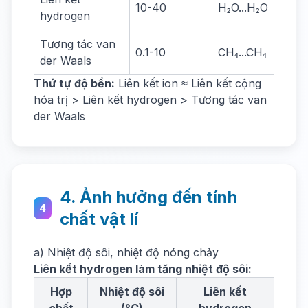
10-40
H₂O...H₂O
hydrogen
Tương tác van
0.1-10
CH₄...CH₄
der Waals
Thứ tự độ bền:
Liên kết ion ≈ Liên kết cộng
hóa trị > Liên kết hydrogen > Tương tác van
der Waals
4. Ảnh hưởng đến tính
4
chất vật lí
a) Nhiệt độ sôi, nhiệt độ nóng chảy
Liên kết hydrogen làm tăng nhiệt độ sôi:
Hợp
Nhiệt độ sôi
Liên kết