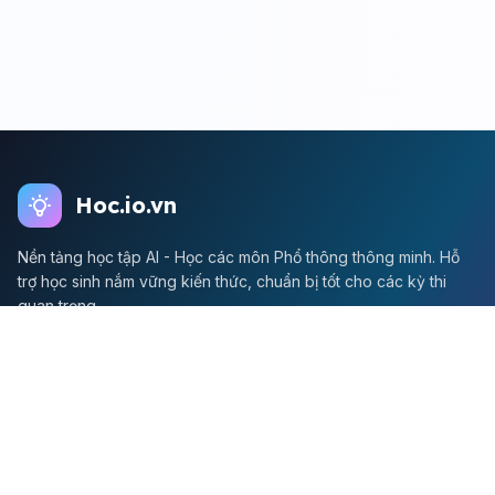
Hoc.io.vn
Nền tảng học tập AI - Học các môn Phổ thông thông minh. Hỗ
trợ học sinh nắm vững kiến thức, chuẩn bị tốt cho các kỳ thi
quan trọng.
Môn Toán
Toán học
Đề thi Toán
Học Toán