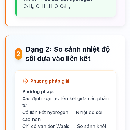
C₂H₅-O-H...H-O-C₂H₅
Dạng 2: So sánh nhiệt độ
2
sôi dựa vào liên kết
Phương pháp giải
Phương pháp:
Xác định loại lực liên kết giữa các phân
tử
Có liên kết hydrogen → Nhiệt độ sôi
cao hơn
Chỉ có van der Waals → So sánh khối