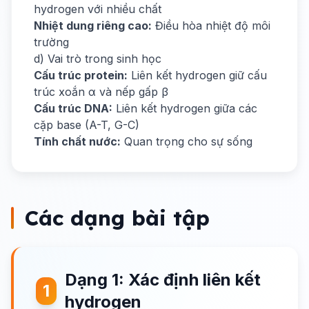
hydrogen với nhiều chất
Nhiệt dung riêng cao:
Điều hòa nhiệt độ môi
trường
d) Vai trò trong sinh học
Cấu trúc protein:
Liên kết hydrogen giữ cấu
trúc xoắn α và nếp gấp β
Cấu trúc DNA:
Liên kết hydrogen giữa các
cặp base (A-T, G-C)
Tính chất nước:
Quan trọng cho sự sống
Các dạng bài tập
Dạng 1: Xác định liên kết
1
hydrogen