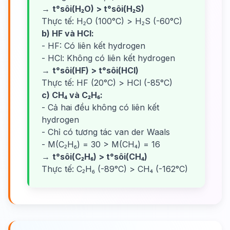
→
t°sôi(H₂O) > t°sôi(H₂S)
Thực tế: H₂O (100°C) > H₂S (-60°C)
b) HF và HCl:
- HF: Có liên kết hydrogen
- HCl: Không có liên kết hydrogen
→
t°sôi(HF) > t°sôi(HCl)
Thực tế: HF (20°C) > HCl (-85°C)
c) CH₄ và C₂H₆:
- Cả hai đều không có liên kết
hydrogen
- Chỉ có tương tác van der Waals
- M(C₂H₆) = 30 > M(CH₄) = 16
→
t°sôi(C₂H₆) > t°sôi(CH₄)
Thực tế: C₂H₆ (-89°C) > CH₄ (-162°C)