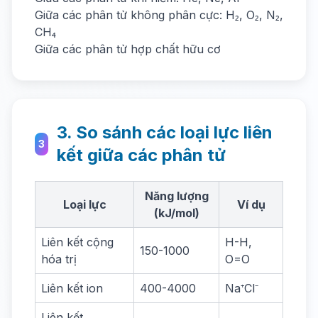
Giữa các phân tử không phân cực: H₂, O₂, N₂,
CH₄
Giữa các phân tử hợp chất hữu cơ
3. So sánh các loại lực liên
3
kết giữa các phân tử
Năng lượng
Loại lực
Ví dụ
(kJ/mol)
Liên kết cộng
H-H,
150-1000
hóa trị
O=O
Liên kết ion
400-4000
Na⁺Cl⁻
Liên kết