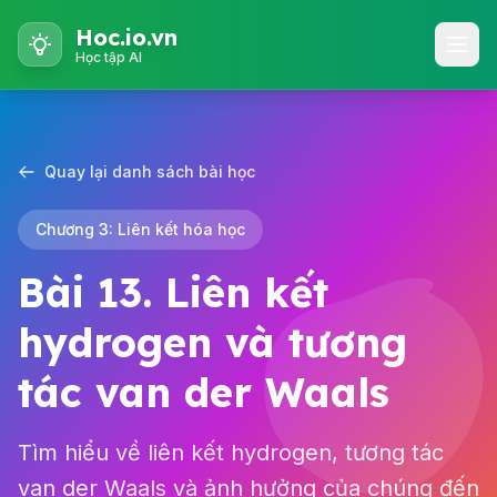
Hoc.io.vn
Học tập AI
Quay lại danh sách bài học
Chương 3: Liên kết hóa học
Bài 13. Liên kết
hydrogen và tương
tác van der Waals
Tìm hiểu về liên kết hydrogen, tương tác
van der Waals và ảnh hưởng của chúng đến