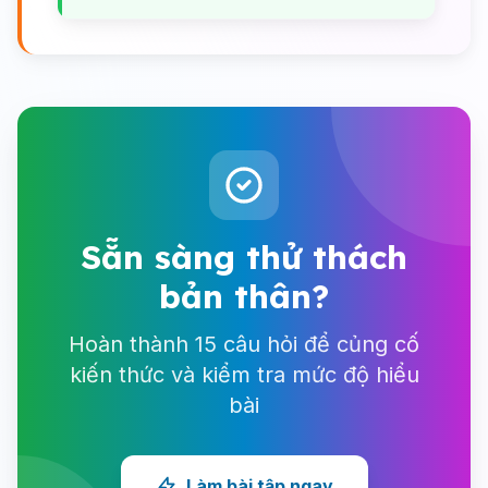
Sẵn sàng thử thách
bản thân?
Hoàn thành 15 câu hỏi để củng cố
kiến thức và kiểm tra mức độ hiểu
bài
Làm bài tập ngay