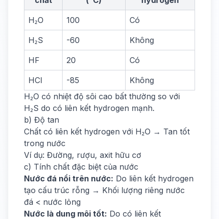
chất
(°C)
hydrogen
H₂O
100
Có
H₂S
-60
Không
HF
20
Có
HCl
-85
Không
H₂O có nhiệt độ sôi cao bất thường so với
H₂S do có liên kết hydrogen mạnh.
b) Độ tan
Chất có liên kết hydrogen với H₂O → Tan tốt
trong nước
Ví dụ: Đường, rượu, axit hữu cơ
c) Tính chất đặc biệt của nước
Nước đá nổi trên nước:
Do liên kết hydrogen
tạo cấu trúc rỗng → Khối lượng riêng nước
đá < nước lỏng
Nước là dung môi tốt:
Do có liên kết