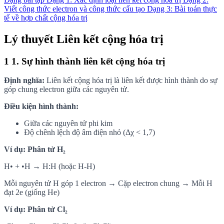
Viết công thức electron và công thức cấu tạo
Dạng 3: Bài toán thực
tế về hợp chất cộng hóa trị
Lý thuyết Liên kết cộng hóa trị
1
1. Sự hình thành liên kết cộng hóa trị
Định nghĩa:
Liên kết cộng hóa trị là liên kết được hình thành do sự
góp chung electron giữa các nguyên tử.
Điều kiện hình thành:
Giữa các nguyên tử phi kim
Độ chênh lệch độ âm điện nhỏ (Δχ < 1,7)
Ví dụ: Phân tử H₂
H• + •H → H:H (hoặc H-H)
Mỗi nguyên tử H góp 1 electron → Cặp electron chung → Mỗi H
đạt 2e (giống He)
Ví dụ: Phân tử Cl₂