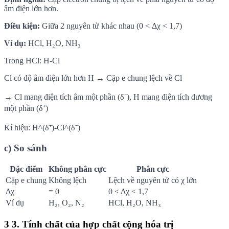
âm điện lớn hơn.
Điều kiện:
Giữa 2 nguyên tử khác nhau (0 < Δχ < 1,7)
Ví dụ:
HCl, H₂O, NH₃
Trong HCl: H-Cl
Cl có độ âm điện lớn hơn H → Cặp e chung lệch về Cl
→ Cl mang điện tích âm một phần (δ⁻), H mang điện tích dương
một phần (δ⁺)
Kí hiệu: H^(δ⁺)-Cl^(δ⁻)
c) So sánh
Đặc điểm
Không phân cực
Phân cực
Cặp e chung
Không lệch
Lệch về nguyên tử có χ lớn
Δχ
= 0
0 < Δχ < 1,7
Ví dụ
H₂, O₂, N₂
HCl, H₂O, NH₃
3
3. Tính chất của hợp chất cộng hóa trị