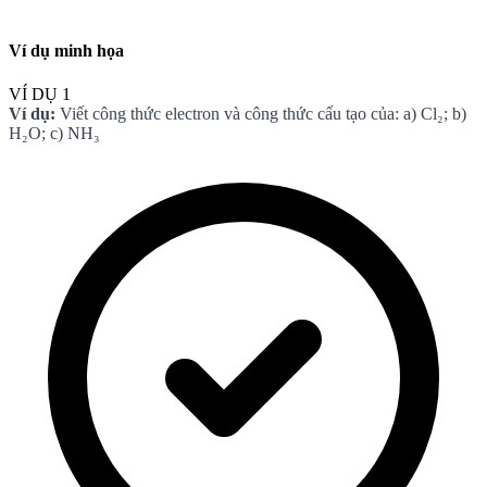
Ví dụ minh họa
VÍ DỤ 1
Ví dụ:
Viết công thức electron và công thức cấu tạo của: a) Cl₂; b)
H₂O; c) NH₃