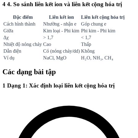
4
4. So sánh liên kết ion và liên kết cộng hóa trị
Đặc điểm
Liên kết ion
Liên kết cộng hóa trị
Cách hình thành
Nhường - nhận e
Góp chung e
Giữa
Kim loại - Phi kim
Phi kim - Phi kim
Δχ
> 1,7
< 1,7
Nhiệt độ nóng chảy
Cao
Thấp
Dẫn điện
Có (nóng chảy/dd)
Không
Ví dụ
NaCl, MgO
H₂O, NH₃, CH₄
Các dạng bài tập
1
Dạng 1: Xác định loại liên kết cộng hóa trị