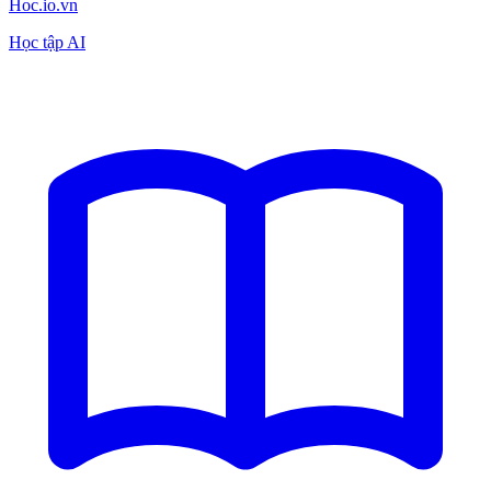
Hoc.io.vn
Học tập AI