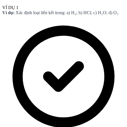
VÍ DỤ 1
Ví dụ:
Xác định loại liên kết trong: a) H₂; b) HCl; c) H₂O; d) O₂