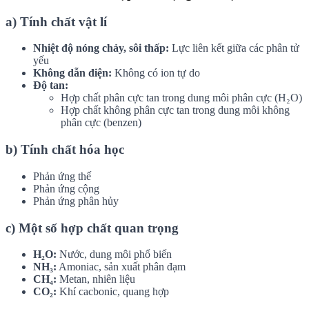
a) Tính chất vật lí
Nhiệt độ nóng chảy, sôi thấp:
Lực liên kết giữa các phân tử
yếu
Không dẫn điện:
Không có ion tự do
Độ tan:
Hợp chất phân cực tan trong dung môi phân cực (H₂O)
Hợp chất không phân cực tan trong dung môi không
phân cực (benzen)
b) Tính chất hóa học
Phản ứng thế
Phản ứng cộng
Phản ứng phân hủy
c) Một số hợp chất quan trọng
H₂O:
Nước, dung môi phổ biến
NH₃:
Amoniac, sản xuất phân đạm
CH₄:
Metan, nhiên liệu
CO₂:
Khí cacbonic, quang hợp