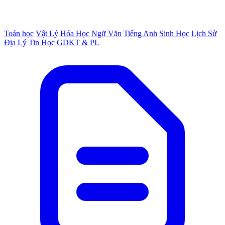
Toán học
Vật Lý
Hóa Học
Ngữ Văn
Tiếng Anh
Sinh Học
Lịch Sử
Địa Lý
Tin Học
GDKT & PL