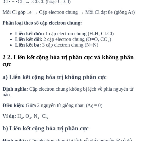
:Cl• + •Cl: → :Cl:Cl: (hoặc Cl-Cl)
Mỗi Cl góp 1e → Cặp electron chung → Mỗi Cl đạt 8e (giống Ar)
Phân loại theo số cặp electron chung:
Liên kết đơn:
1 cặp electron chung (H-H, Cl-Cl)
Liên kết đôi:
2 cặp electron chung (O=O, CO₂)
Liên kết ba:
3 cặp electron chung (N≡N)
2
2. Liên kết cộng hóa trị phân cực và không phân
cực
a) Liên kết cộng hóa trị không phân cực
Định nghĩa:
Cặp electron chung không bị lệch về phía nguyên tử
nào.
Điều kiện:
Giữa 2 nguyên tử giống nhau (Δχ = 0)
Ví dụ:
H₂, O₂, N₂, Cl₂
b) Liên kết cộng hóa trị phân cực
Định nghĩa:
Cặp electron chung bị lệch về phía nguyên tử có độ