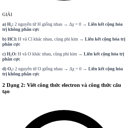
GIẢI
a) H₂:
2 nguyên tử H giống nhau → Δχ = 0 →
Liên kết cộng hóa
trị không phân cực
b) HCl:
H và Cl khác nhau, cùng phi kim →
Liên kết cộng hóa trị
phân cực
c) H₂O:
H và O khác nhau, cùng phi kim →
Liên kết cộng hóa trị
phân cực
d) O₂:
2 nguyên tử O giống nhau → Δχ = 0 →
Liên kết cộng hóa
trị không phân cực
2
Dạng 2: Viết công thức electron và công thức cấu
tạo