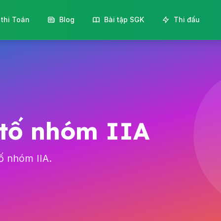
 thi Toán
Blog
Bài tập SGK
Thi đấu
 tố nhóm IIA
ố nhóm IIA.