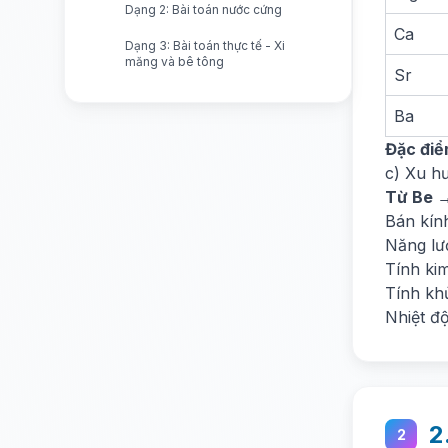
Dạng 2: Bài toán nước cứng
Ca
Dạng 3: Bài toán thực tế - Xi
măng và bê tông
Sr
Ba
Đặc điể
c) Xu h
Từ Be →
Bán kín
Năng lư
Tính kim
Tính kh
Nhiệt đ
2
2