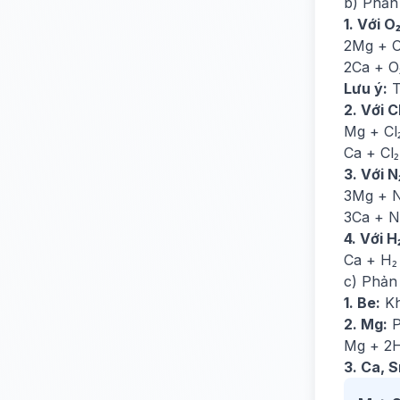
b) Phản 
1. Với O₂
2Mg + O
2Ca + O
Lưu ý:
T
2. Với Cl
Mg + Cl
Ca + Cl
3. Với N
3Mg + N
3Ca + N
4. Với H
Ca + H₂
c) Phản
1. Be:
Kh
2. Mg:
P
Mg + 2H
3. Ca, S