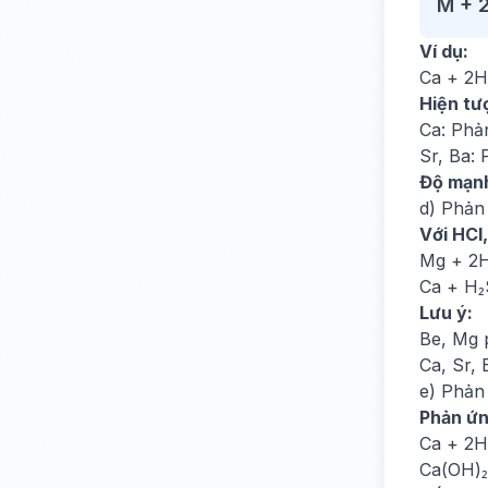
M + 
Ví dụ:
Ca + 2H
Hiện tư
Ca: Phả
Sr, Ba:
Độ mạn
d) Phản 
Với HCl
Mg + 2H
Ca + H
Lưu ý:
Be, Mg 
Ca, Sr,
e) Phản
Phản ứn
Ca + 2H
Ca(OH)