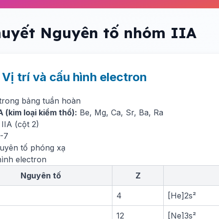
huyết Nguyên tố nhóm IIA
. Vị trí và cấu hình electron
í trong bảng tuần hoàn
 (kim loại kiềm thổ):
Be, Mg, Ca, Sr, Ba, Ra
IIA (cột 2)
2-7
guyên tố phóng xạ
hình electron
Nguyên tố
Z
4
[He]2s²
12
[Ne]3s²