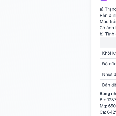
a) Trạng
Rắn ở n
Màu trắ
Có ánh 
b) Tính 
Khối l
Độ cứ
Nhiệt 
Dẫn đi
Bảng nh
Be: 128
Mg: 650
Ca: 842