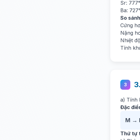
Sr: 777
Ba: 727
So sánh 
Cứng h
Nặng h
Nhiệt đ
Tính kh
3
3
a) Tính
Đặc điể
M → 
Thứ tự 