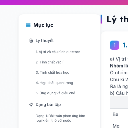
Lý t
Mục lục
Lý thuyết
1
1
1. Vị trí và cấu hình electron
a) Vị tr
2. Tính chất vật lí
Nhóm IIA
Ở nhóm 
3. Tính chất hóa học
Chu kì 
4. Hợp chất quan trọng
Ra là n
b) Cấu 
5. Ứng dụng và điều chế
Dạng bài tập
Be
Dạng 1: Bài toán phản ứng kim
loại kiềm thổ với nước
Mg