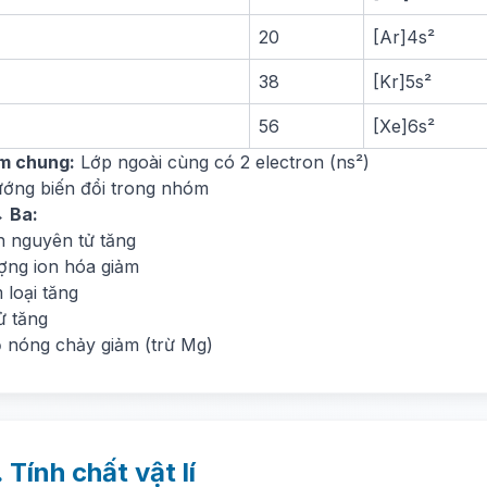
20
[Ar]4s²
38
[Kr]5s²
56
[Xe]6s²
m chung:
Lớp ngoài cùng có 2 electron (ns²)
ướng biến đổi trong nhóm
 Ba:
h nguyên tử tăng
ợng ion hóa giảm
 loại tăng
ử tăng
ộ nóng chảy giảm (trừ Mg)
. Tính chất vật lí