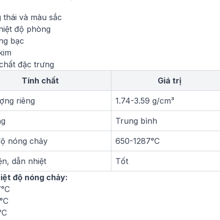
 thái và màu sắc
hiệt độ phòng
ng bạc
kim
chất đặc trưng
Tính chất
Giá trị
ượng riêng
1.74-3.59 g/cm³
ng
Trung bình
độ nóng chảy
650-1287°C
ện, dẫn nhiệt
Tốt
iệt độ nóng chảy:
7°C
°C
°C