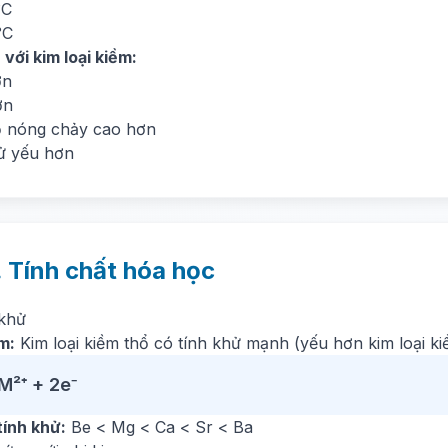
°C
°C
với kim loại kiềm:
ơn
ơn
ộ nóng chảy cao hơn
ử yếu hơn
. Tính chất hóa học
 khử
m:
Kim loại kiềm thổ có tính khử mạnh (yếu hơn kim loại ki
M²⁺ + 2e⁻
tính khử:
Be < Mg < Ca < Sr < Ba