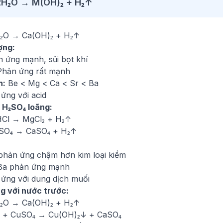
2H₂O → M(OH)₂ + H₂↑
₂O → Ca(OH)₂ + H₂↑
ợng:
n ứng mạnh, sủi bọt khí
 Phản ứng rất mạnh
h:
Be < Mg < Ca < Sr < Ba
ứng với acid
, H₂SO₄ loãng:
Cl → MgCl₂ + H₂↑
₂SO₄ → CaSO₄ + H₂↑
phản ứng chậm hơn kim loại kiềm
 Ba phản ứng mạnh
 ứng với dung dịch muối
g với nước trước:
₂O → Ca(OH)₂ + H₂↑
₂ + CuSO₄ → Cu(OH)₂↓ + CaSO₄