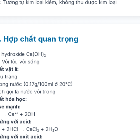
:
Tương tự kim loại kiềm, không thu được kim loại
. Hợp chất quan trọng
i hydroxide Ca(OH)₂
:
Vôi tôi, vôi sống
t vật lí:
u trắng
rong nước (0.17g/100ml ở 20°C)
h gọi là nước vôi trong
ất hóa học:
ase mạnh:
 → Ca²⁺ + 2OH⁻
ứng với acid:
 + 2HCl → CaCl₂ + 2H₂O
ứng với oxit acid: