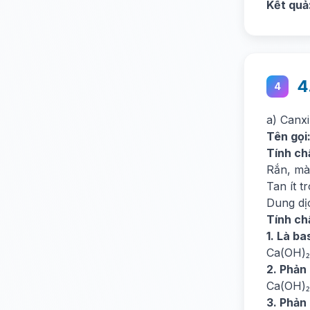
Kết quả
4
4
a) Canx
Tên gọi
Tính chấ
Rắn, mà
Tan ít t
Dung dịc
Tính ch
1. Là b
Ca(OH)₂
2. Phản 
Ca(OH)₂
3. Phản 