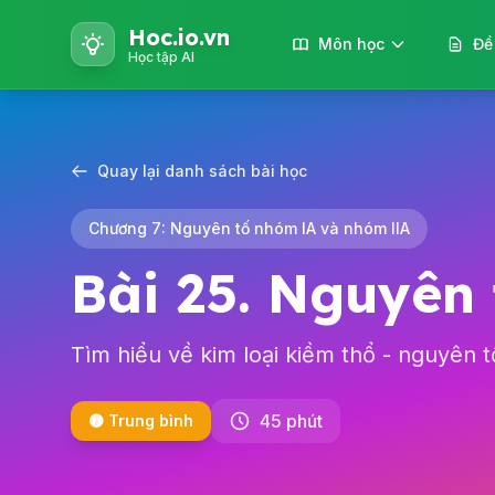
Hoc.io.vn
Môn học
Đề
Học tập AI
Quay lại danh sách bài học
Chương 7: Nguyên tố nhóm IA và nhóm IIA
Bài 25. Nguyên
Tìm hiểu về kim loại kiềm thổ - nguyên t
45 phút
🟡 Trung bình