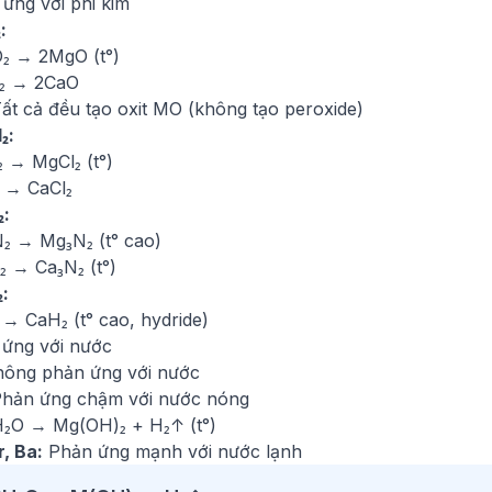
ứng với phi kim
:
₂ → 2MgO (t°)
₂ → 2CaO
ất cả đều tạo oxit MO (không tạo peroxide)
₂:
₂ → MgCl₂ (t°)
₂ → CaCl₂
₂:
₂ → Mg₃N₂ (t° cao)
₂ → Ca₃N₂ (t°)
₂:
 → CaH₂ (t° cao, hydride)
 ứng với nước
ông phản ứng với nước
hản ứng chậm với nước nóng
₂O → Mg(OH)₂ + H₂↑ (t°)
r, Ba:
Phản ứng mạnh với nước lạnh