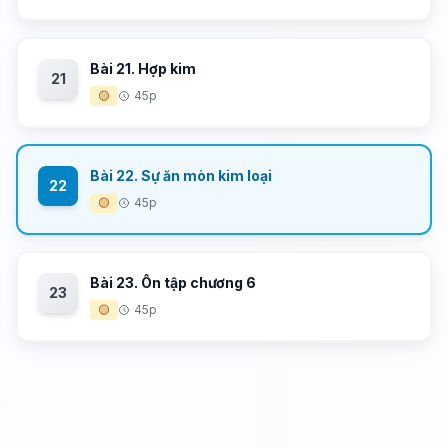
Bài 21. Hợp kim
21
🟡
45p
Bài 22. Sự ăn mòn kim loại
22
🟡
45p
Bài 23. Ôn tập chương 6
23
🟡
45p