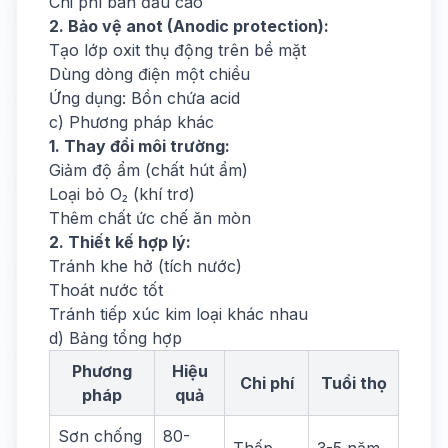
Chi phí ban đầu cao
2. Bảo vệ anot (Anodic protection):
Tạo lớp oxit thụ động trên bề mặt
Dùng dòng điện một chiều
Ứng dụng: Bồn chứa acid
c) Phương pháp khác
1. Thay đổi môi trường:
Giảm độ ẩm (chất hút ẩm)
Loại bỏ O₂ (khí trơ)
Thêm chất ức chế ăn mòn
2. Thiết kế hợp lý:
Tránh khe hở (tích nước)
Thoát nước tốt
Tránh tiếp xúc kim loại khác nhau
d) Bảng tổng hợp
Phương
Hiệu
Chi phí
Tuổi thọ
pháp
quả
Sơn chống
80-