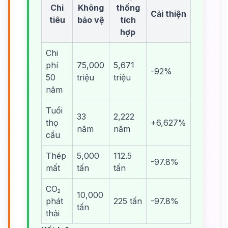
Chỉ
Không
thống
Cải thiện
tiêu
bảo vệ
tích
hợp
Chi
phí
75,000
5,671
-92%
50
triệu
triệu
năm
Tuổi
33
2,222
thọ
+6,627%
năm
năm
cầu
Thép
5,000
112.5
-97.8%
mất
tấn
tấn
CO₂
10,000
phát
225 tấn
-97.8%
tấn
thải