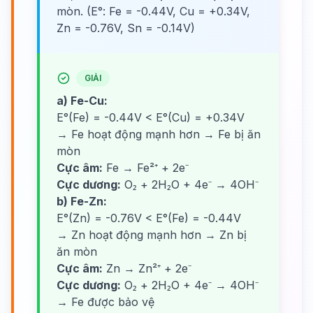
mòn. (E°: Fe = -0.44V, Cu = +0.34V,
Zn = -0.76V, Sn = -0.14V)
GIẢI
a) Fe-Cu:
E°(Fe) = -0.44V < E°(Cu) = +0.34V
→ Fe hoạt động mạnh hơn → Fe bị ăn
mòn
Cực âm:
Fe → Fe²⁺ + 2e⁻
Cực dương:
O₂ + 2H₂O + 4e⁻ → 4OH⁻
b) Fe-Zn:
E°(Zn) = -0.76V < E°(Fe) = -0.44V
→ Zn hoạt động mạnh hơn → Zn bị
ăn mòn
Cực âm:
Zn → Zn²⁺ + 2e⁻
Cực dương:
O₂ + 2H₂O + 4e⁻ → 4OH⁻
→ Fe được bảo vệ