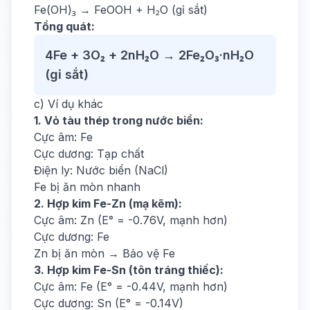
Fe(OH)₃ → FeOOH + H₂O (gỉ sắt)
Tổng quát:
4Fe + 3O₂ + 2nH₂O → 2Fe₂O₃·nH₂O
(gỉ sắt)
c) Ví dụ khác
1. Vỏ tàu thép trong nước biển:
Cực âm: Fe
Cực dương: Tạp chất
Điện ly: Nước biển (NaCl)
Fe bị ăn mòn nhanh
2. Hợp kim Fe-Zn (mạ kẽm):
Cực âm: Zn (E° = -0.76V, mạnh hơn)
Cực dương: Fe
Zn bị ăn mòn → Bảo vệ Fe
3. Hợp kim Fe-Sn (tôn tráng thiếc):
Cực âm: Fe (E° = -0.44V, mạnh hơn)
Cực dương: Sn (E° = -0.14V)