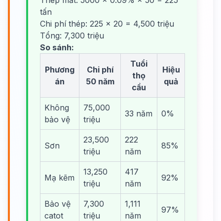
Thép mất: 5000 × 0.09% × 50 = 225
tấn
Chi phí thép: 225 × 20 = 4,500 triệu
Tổng: 7,300 triệu
So sánh:
Tuổi
Phương
Chi phí
Hiệu
thọ
án
50 năm
quả
cầu
Không
75,000
33 năm
0%
bảo vệ
triệu
23,500
222
Sơn
85%
triệu
năm
13,250
417
Mạ kẽm
92%
triệu
năm
Bảo vệ
7,300
1,111
97%
catot
triệu
năm