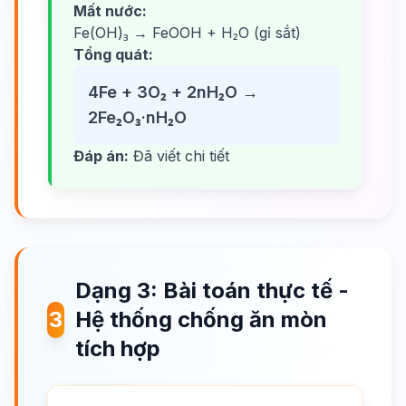
Mất nước:
Fe(OH)₃ → FeOOH + H₂O (gỉ sắt)
Tổng quát:
4Fe + 3O₂ + 2nH₂O →
2Fe₂O₃·nH₂O
Đáp án:
Đã viết chi tiết
Dạng 3: Bài toán thực tế -
3
Hệ thống chống ăn mòn
tích hợp