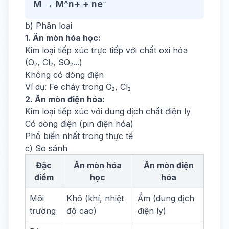
M → M^n+ + ne⁻
b) Phân loại
1. Ăn mòn hóa học:
Kim loại tiếp xúc trực tiếp với chất oxi hóa
(O₂, Cl₂, SO₂...)
Không có dòng điện
Ví dụ: Fe cháy trong O₂, Cl₂
2. Ăn mòn điện hóa:
Kim loại tiếp xúc với dung dịch chất điện ly
Có dòng điện (pin điện hóa)
Phổ biến nhất trong thực tế
c) So sánh
Đặc
Ăn mòn hóa
Ăn mòn điện
điểm
học
hóa
Môi
Khô (khí, nhiệt
Ẩm (dung dịch
trường
độ cao)
điện ly)