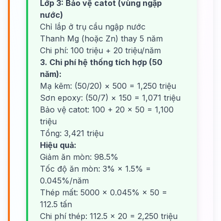
Lớp 3: Bảo vệ catot (vùng ngập
nước)
Chỉ lắp ở trụ cầu ngập nước
Thanh Mg (hoặc Zn) thay 5 năm
Chi phí: 100 triệu + 20 triệu/năm
3. Chi phí hệ thống tích hợp (50
năm):
Mạ kẽm: (50/20) × 500 = 1,250 triệu
Sơn epoxy: (50/7) × 150 = 1,071 triệu
Bảo vệ catot: 100 + 20 × 50 = 1,100
triệu
Tổng: 3,421 triệu
Hiệu quả:
Giảm ăn mòn: 98.5%
Tốc độ ăn mòn: 3% × 1.5% =
0.045%/năm
Thép mất: 5000 × 0.045% × 50 =
112.5 tấn
Chi phí thép: 112.5 × 20 = 2,250 triệu