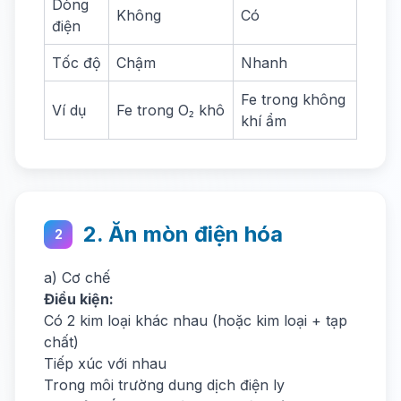
Dòng
Không
Có
điện
Tốc độ
Chậm
Nhanh
Fe trong không
Ví dụ
Fe trong O₂ khô
khí ẩm
2. Ăn mòn điện hóa
2
a) Cơ chế
Điều kiện:
Có 2 kim loại khác nhau (hoặc kim loại + tạp
chất)
Tiếp xúc với nhau
Trong môi trường dung dịch điện ly