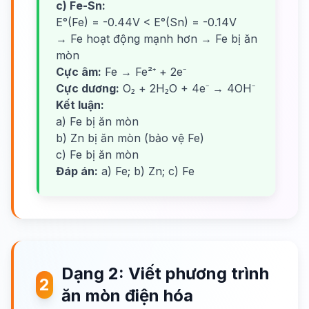
c) Fe-Sn:
E°(Fe) = -0.44V < E°(Sn) = -0.14V
→ Fe hoạt động mạnh hơn → Fe bị ăn
mòn
Cực âm:
Fe → Fe²⁺ + 2e⁻
Cực dương:
O₂ + 2H₂O + 4e⁻ → 4OH⁻
Kết luận:
a) Fe bị ăn mòn
b) Zn bị ăn mòn (bảo vệ Fe)
c) Fe bị ăn mòn
Đáp án:
a) Fe; b) Zn; c) Fe
Dạng 2: Viết phương trình
2
ăn mòn điện hóa