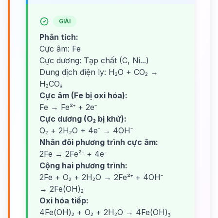
GIẢI
Phân tích:
Cực âm: Fe
Cực dương: Tạp chất (C, Ni...)
Dung dịch điện ly: H₂O + CO₂ →
H₂CO₃
Cực âm (Fe bị oxi hóa):
Fe → Fe²⁺ + 2e⁻
Cực dương (O₂ bị khử):
O₂ + 2H₂O + 4e⁻ → 4OH⁻
Nhân đôi phương trình cực âm:
2Fe → 2Fe²⁺ + 4e⁻
Cộng hai phương trình:
2Fe + O₂ + 2H₂O → 2Fe²⁺ + 4OH⁻
→ 2Fe(OH)₂
Oxi hóa tiếp:
4Fe(OH)₂ + O₂ + 2H₂O → 4Fe(OH)₃