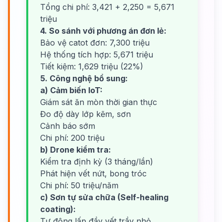
Tổng chi phí: 3,421 + 2,250 = 5,671
triệu
4. So sánh với phương án đơn lẻ:
Bảo vệ catot đơn: 7,300 triệu
Hệ thống tích hợp: 5,671 triệu
Tiết kiệm: 1,629 triệu (22%)
5. Công nghệ bổ sung:
a) Cảm biến IoT:
Giám sát ăn mòn thời gian thực
Đo độ dày lớp kẽm, sơn
Cảnh báo sớm
Chi phí: 200 triệu
b) Drone kiểm tra:
Kiểm tra định kỳ (3 tháng/lần)
Phát hiện vết nứt, bong tróc
Chi phí: 50 triệu/năm
c) Sơn tự sửa chữa (Self-healing
coating):
Tự động lấp đầy vết trầy nhỏ