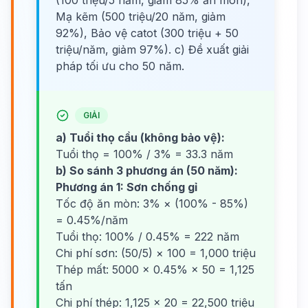
(100 triệu/5 năm, giảm 85% ăn mòn),
Mạ kẽm (500 triệu/20 năm, giảm
92%), Bảo vệ catot (300 triệu + 50
triệu/năm, giảm 97%). c) Đề xuất giải
pháp tối ưu cho 50 năm.
GIẢI
a) Tuổi thọ cầu (không bảo vệ):
Tuổi thọ = 100% / 3% = 33.3 năm
b) So sánh 3 phương án (50 năm):
Phương án 1: Sơn chống gỉ
Tốc độ ăn mòn: 3% × (100% - 85%)
= 0.45%/năm
Tuổi thọ: 100% / 0.45% = 222 năm
Chi phí sơn: (50/5) × 100 = 1,000 triệu
Thép mất: 5000 × 0.45% × 50 = 1,125
tấn
Chi phí thép: 1,125 × 20 = 22,500 triệu