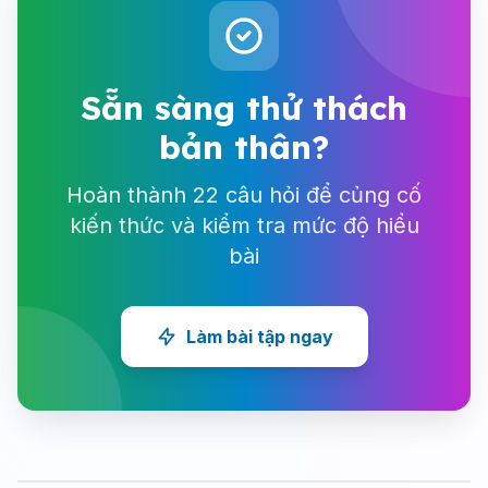
Sẵn sàng thử thách
bản thân?
Hoàn thành 22 câu hỏi để củng cố
kiến thức và kiểm tra mức độ hiểu
bài
Làm bài tập ngay