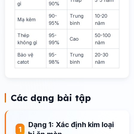
Thấp
3-5 năm
gỉ
90%
90-
Trung
10-20
Mạ kẽm
95%
bình
năm
Thép
95-
50-100
Cao
không gỉ
99%
năm
Bảo vệ
95-
Trung
20-30
catot
98%
bình
năm
Các dạng bài tập
Dạng 1: Xác định kim loại
1