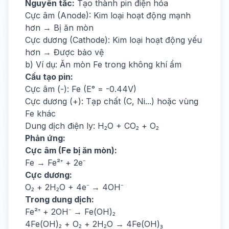
Nguyên tắc:
Tạo thành pin điện hóa
Cực âm (Anode): Kim loại hoạt động mạnh
hơn → Bị ăn mòn
Cực dương (Cathode): Kim loại hoạt động yếu
hơn → Được bảo vệ
b) Ví dụ: Ăn mòn Fe trong không khí ẩm
Cấu tạo pin:
Cực âm (-): Fe (E° = -0.44V)
Cực dương (+): Tạp chất (C, Ni...) hoặc vùng
Fe khác
Dung dịch điện ly: H₂O + CO₂ + O₂
Phản ứng:
Cực âm (Fe bị ăn mòn):
Fe → Fe²⁺ + 2e⁻
Cực dương:
O₂ + 2H₂O + 4e⁻ → 4OH⁻
Trong dung dịch:
Fe²⁺ + 2OH⁻ → Fe(OH)₂
4Fe(OH)₂ + O₂ + 2H₂O → 4Fe(OH)₃