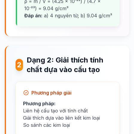
ρ = m / V = (4.25 × 10⁻²²) / (4.7 ×
10⁻²³) = 9.04 g/cm³
Đáp án:
a) 4 nguyên tử; b) 9.04 g/cm³
Dạng 2: Giải thích tính
2
chất dựa vào cấu tạo
Phương pháp giải
Phương pháp:
Liên hệ cấu tạo với tính chất
Giải thích dựa vào liên kết kim loại
So sánh các kim loại