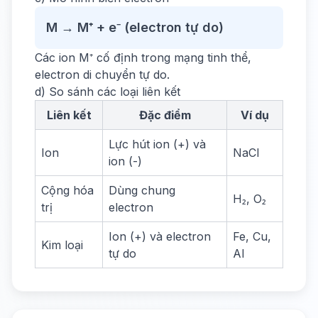
M → M⁺ + e⁻ (electron tự do)
Các ion M⁺ cố định trong mạng tinh thể,
electron di chuyển tự do.
d) So sánh các loại liên kết
Liên kết
Đặc điểm
Ví dụ
Lực hút ion (+) và
Ion
NaCl
ion (-)
Cộng hóa
Dùng chung
H₂, O₂
trị
electron
Ion (+) và electron
Fe, Cu,
Kim loại
tự do
Al