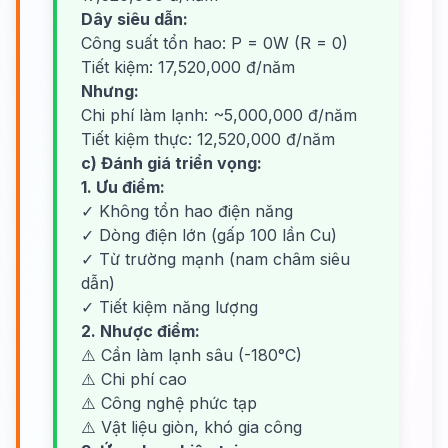
Dây siêu dẫn:
Công suất tổn hao: P = 0W (R = 0)
Tiết kiệm: 17,520,000 đ/năm
Nhưng:
Chi phí làm lạnh: ~5,000,000 đ/năm
Tiết kiệm thực: 12,520,000 đ/năm
c) Đánh giá triển vọng:
1. Ưu điểm:
✓ Không tổn hao điện năng
✓ Dòng điện lớn (gấp 100 lần Cu)
✓ Từ trường mạnh (nam châm siêu
dẫn)
✓ Tiết kiệm năng lượng
2. Nhược điểm:
⚠️ Cần làm lạnh sâu (-180°C)
⚠️ Chi phí cao
⚠️ Công nghệ phức tạp
⚠️ Vật liệu giòn, khó gia công