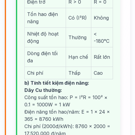
Điện trở
R > 0
R = 0
Tổn hao điện
Có (I²R)
Không
năng
Nhiệt độ hoạt
<
Thường
động
-180°C
Dòng điện tối
Hạn chế
Rất lớn
đa
Chi phí
Thấp
Cao
b) Tính tiết kiệm điện năng:
Dây Cu thường:
Công suất tổn hao: P = I²R = 100² ×
0.1 = 1000W = 1 kW
Điện năng tổn hao/năm: E = 1 × 24 ×
365 = 8760 kWh
Chi phí (2000đ/kWh): 8760 × 2000 =
17,520,000 đ/năm