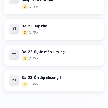
pháp tách kim loại
🟡
45p
Bài 21. Hợp kim
21
🟡
45p
Bài 22. Sự ăn mòn kim loại
22
🟡
45p
Bài 23. Ôn tập chương 6
23
🟡
45p