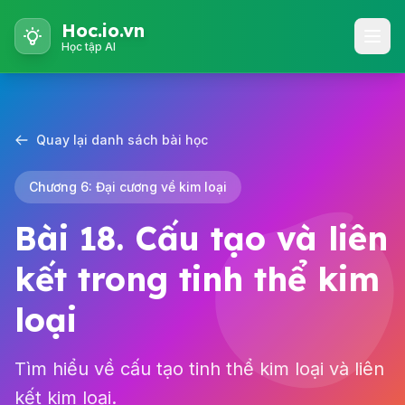
Hoc.io.vn
Học tập AI
Quay lại danh sách bài học
Chương 6: Đại cương về kim loại
Bài 18. Cấu tạo và liên
kết trong tinh thể kim
loại
Tìm hiểu về cấu tạo tinh thể kim loại và liên
kết kim loại.