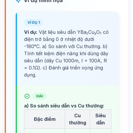
Ví dụ minh họa
VÍ DỤ 1
Ví dụ:
Vật liệu siêu dẫn YBa₂Cu₃O₇ có
điện trở bằng 0 ở nhiệt độ dưới
-180°C. a) So sánh với Cu thường. b)
Tính tiết kiệm điện năng khi dùng dây
siêu dẫn (dây Cu 1000m, I = 100A, R
= 0.1Ω). c) Đánh giá triển vọng ứng
dụng.
GIẢI
a) So sánh siêu dẫn vs Cu thường:
Cu
Siêu
Đặc điểm
thường
dẫn