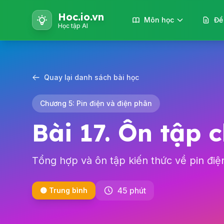
Hoc.io.vn
Môn học
Đề
Học tập AI
Quay lại danh sách bài học
Chương 5: Pin điện và điện phân
Bài 17. Ôn tập 
Tổng hợp và ôn tập kiến thức về pin điệ
45 phút
🟡 Trung bình