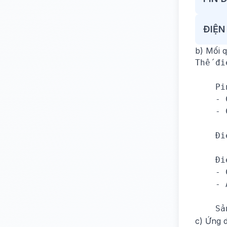
ĐIỆN
b) Mối 
Thế đi
      
    Pi
    - 
    - 
      
    Đi
      
    Đi
    - 
    - 
      
    Sả
c) Ứng 