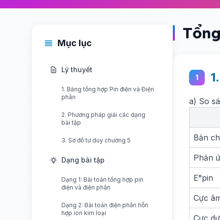
Tổng
Mục lục
Lý thuyết
1
1
1. Bảng tổng hợp Pin điện và Điện
phân
a) So s
2. Phương pháp giải các dạng
bài tập
Bản ch
3. Sơ đồ tư duy chương 5
Phản 
Dạng bài tập
E°pin
Dạng 1: Bài toán tổng hợp pin
điện và điện phân
Cực âm
Dạng 2: Bài toán điện phân hỗn
hợp ion kim loại
Cực dư