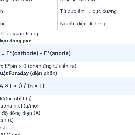
on
Từ cực âm → cực dương
ụng
Nguồn điện di động
 thức quan trọng
điện động pin:
 = E°(cathode) - E°(anode)
n: E°pin > 0 (phản ứng tự diễn ra)
luật Faraday (điện phân):
 × I × t) / (n × F)
lượng chất (g)
lượng mol (g/mol)
g độ dòng điện (A)
ian (s)
ectron
00 C/mol