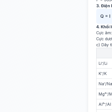
3. Điện 
Q = I
4. Khối 
Cực âm:
Cực dươ
c) Dãy 
Li⁺/Li
K⁺/K
Na⁺/N
Mg²⁺/
Al³⁺/Al