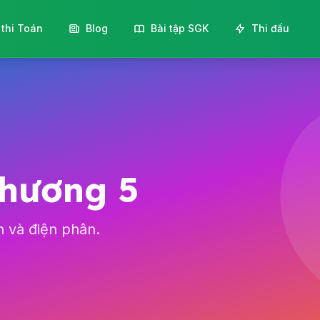
 thi Toán
Blog
Bài tập SGK
Thi đấu
chương 5
n và điện phân.