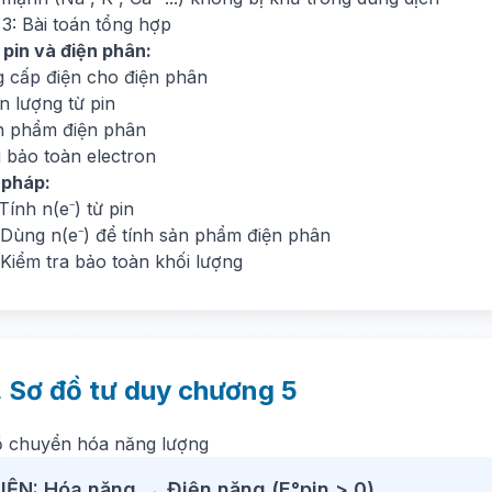
3: Bài toán tổng hợp
 pin và điện phân:
g cấp điện cho điện phân
n lượng từ pin
n phẩm điện phân
 bảo toàn electron
 pháp:
Tính n(e⁻) từ pin
 Dùng n(e⁻) để tính sản phẩm điện phân
 Kiểm tra bảo toàn khối lượng
. Sơ đồ tư duy chương 5
ồ chuyển hóa năng lượng
IỆN: Hóa năng → Điện năng (E°pin > 0)