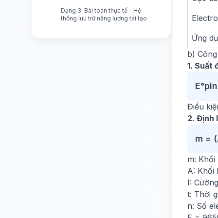
Dạng 3: Bài toán thực tế - Hệ
Electr
thống lưu trữ năng lượng tái tạo
Ứng d
b) Công
1. Suất 
E°pin
Điều kiệ
2. Định 
m = (A
m: Khối 
A: Khối 
I: Cườn
t: Thời g
n: Số el
F = 965