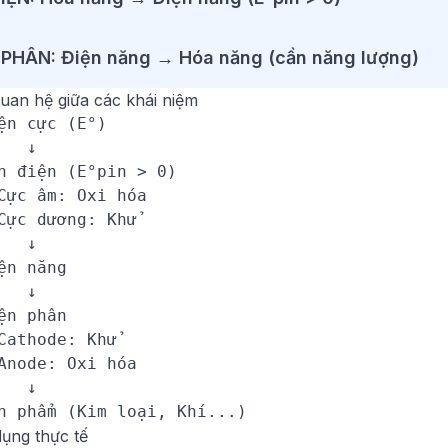
 PHÂN: Điện năng → Hóa năng (cần năng lượng)
quan hệ giữa các khái niệm
ện cực (E°)

   ↓

n điện (E°pin > 0)

Cực âm: Oxi hóa

Cực dương: Khử

   ↓

ện năng

   ↓

ện phân

Cathode: Khử

Anode: Oxi hóa

   ↓

n phẩm (Kim loại, Khí...)
dụng thực tế