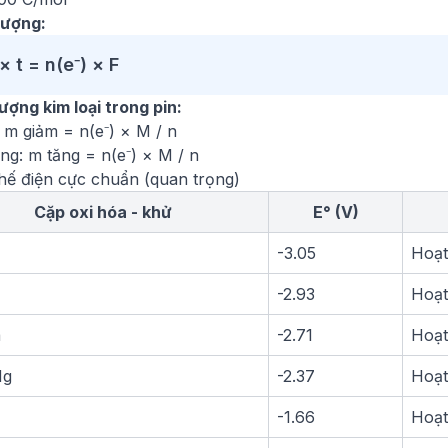
lượng:
 × t = n(e⁻) × F
lượng kim loại trong pin:
 m giảm = n(e⁻) × M / n
ng: m tăng = n(e⁻) × M / n
thế điện cực chuẩn (quan trọng)
Cặp oxi hóa - khử
E° (V)
-3.05
Hoạt
-2.93
Hoạt
a
-2.71
Hoạt
Mg
-2.37
Hoạt
-1.66
Hoạt