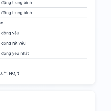
 động trung bình
 động trung bình
ẩn
 động yếu
 động rất yếu
 động yếu nhất
₄²⁻, NO₃⁻)