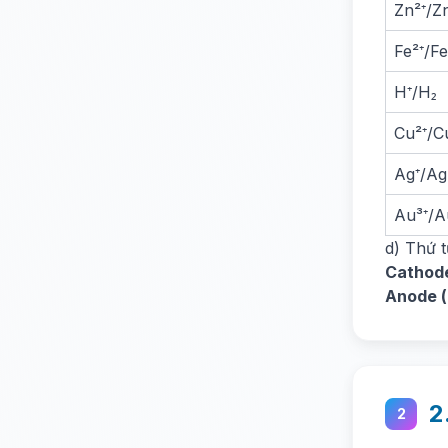
Zn²⁺/Z
Fe²⁺/Fe
H⁺/H₂
Cu²⁺/C
Ag⁺/Ag
Au³⁺/A
d) Thứ 
Cathode
Anode (
2
2