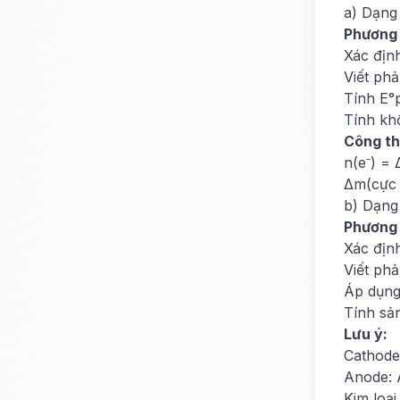
a) Dạng 
Phương
Xác địn
Viết ph
Tính E°
Tính khố
Công th
n(e⁻) =
Δm(cực 
b) Dạng 
Phương
Xác địn
Viết ph
Áp dụng 
Tính sả
Lưu ý:
Cathode:
Anode: 
Kim loại