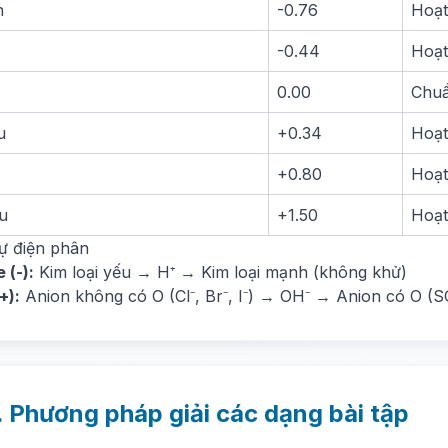
n
-0.76
Hoạt
-0.44
Hoạt
0.00
Chu
u
+0.34
Hoạt
+0.80
Hoạt
u
+1.50
Hoạt
tự điện phân
 (-):
Kim loại yếu → H⁺ → Kim loại mạnh (không khử)
+):
Anion không có O (Cl⁻, Br⁻, I⁻) → OH⁻ → Anion có O (SO
. Phương pháp giải các dạng bài tập