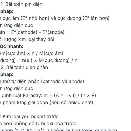
1: Bài toán pin điện
 pháp:
h cực âm (E° nhỏ hơn) và cực dương (E° lớn hơn)
ản ứng điện cực
pin = E°(cathode) - E°(anode)
i lượng kim loại thay đổi
ức nhanh:
 Δm(cực âm) × n / M(cực âm)
dương) = n(e⁻) × M(cực dương) / n
2: Bài toán điện phân
 pháp:
h thứ tự điện phân (cathode và anode)
ản ứng điện cực
định luật Faraday: m = (A × I × t) / (n × F)
n phẩm từng giai đoạn (nếu có nhiều chất)
 Kim loại yếu bị khử trước
Anion không có O bị oxi hóa trước
 mạnh (Na⁺, K⁺, Ca²⁺...) không bị khử trong dung dịch