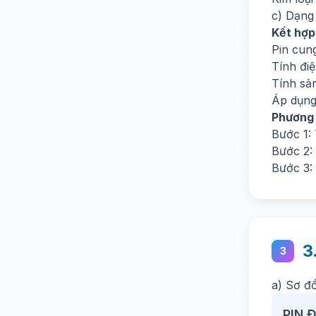
c) Dạng 
Kết hợp
Pin cun
Tính điệ
Tính sả
Áp dụng
Phương
Bước 1: 
Bước 2:
Bước 3:
3
3
a) Sơ đ
PIN Đ