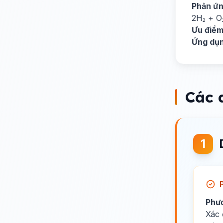
Phản ứn
2H₂ + O
Ưu điểm
Ứng dụn
Các 
1
Phư
Xác 