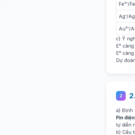
Fe³⁺/Fe
Ag⁺/Ag
Au³⁺/A
c) Ý ngh
E° càng 
E° càng
Dự đoán
2
2
a) Định
Pin điệ
tự diễn r
b) Cấu t