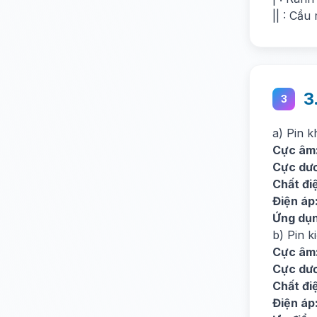
|| : Cầu
3
3
a) Pin k
Cực âm
Cực dư
Chất điệ
Điện áp
Ứng dụn
b) Pin k
Cực âm
Cực dư
Chất điệ
Điện áp