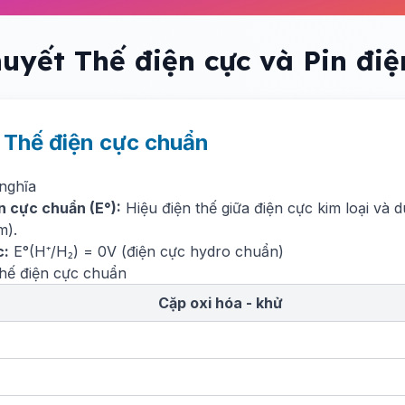
huyết Thế điện cực và Pin điệ
. Thế điện cực chuẩn
 nghĩa
n cực chuẩn (E°):
Hiệu điện thế giữa điện cực kim loại và 
m).
c:
E°(H⁺/H₂) = 0V (điện cực hydro chuẩn)
thế điện cực chuẩn
Cặp oxi hóa - khử