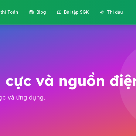
 thi Toán
Blog
Bài tập SGK
Thi đấu
n cực và nguồn đi
học và ứng dụng.