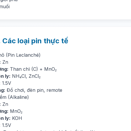
 muối
. Các loại pin thực tế
hô (Pin Leclanché)
:
Zn
ơng:
Than chì (C) + MnO₂
n ly:
NH₄Cl, ZnCl₂
:
1.5V
g:
Đồ chơi, đèn pin, remote
iềm (Alkaline)
:
Zn
ơng:
MnO₂
n ly:
KOH
:
1.5V