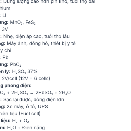
:
Dung lượng cao hơn pin khô, tuổi thọ dài
thium
:
Li
ơng:
MnO₂, FeS₂
:
3V
:
Nhẹ, điện áp cao, tuổi thọ lâu
g:
Máy ảnh, đồng hồ, thiết bị y tế
y chì
:
Pb
ơng:
PbO₂
n ly:
H₂SO₄ 37%
:
2V/cell (12V = 6 cells)
g phóng điện:
O₂ + 2H₂SO₄ → 2PbSO₄ + 2H₂O
:
Sạc lại được, dòng điện lớn
g:
Xe máy, ô tô, UPS
iên liệu (Fuel cell)
liệu:
H₂ + O₂
ẩm:
H₂O + Điện năng