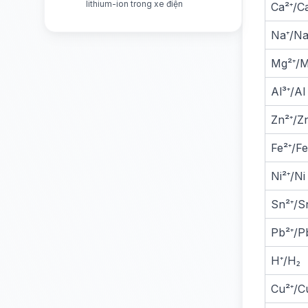
lithium-ion trong xe điện
Ca²⁺/C
Na⁺/N
Mg²⁺/
Al³⁺/Al
Zn²⁺/Z
Fe²⁺/Fe
Ni²⁺/Ni
Sn²⁺/S
Pb²⁺/P
H⁺/H₂
Cu²⁺/C