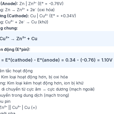
(Anode):
Zn | Zn²⁺ (E° = -0.76V)
g: Zn → Zn²⁺ + 2e⁻ (oxi hóa)
ng (Cathode):
Cu | Cu²⁺ (E° = +0.34V)
g: Cu²⁺ + 2e⁻ → Cu (khử)
g chung:
Cu²⁺ → Zn²⁺ + Cu
ện động (E°pin):
 = E°(cathode) - E°(anode) = 0.34 - (-0.76) = 1.10V
ên tắc hoạt động
Kim loại hoạt động hơn, bị oxi hóa
ng: Kim loại kém hoạt động hơn, ion bị khử
n di chuyển từ cực âm → cực dương (mạch ngoài)
chuyển trong dung dịch (mạch trong)
ệu pin
Zn²⁺ || Cu²⁺ | Cu (+)
 giới pha