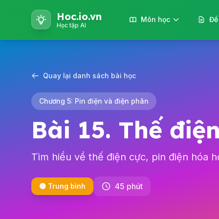
Hoc.io.vn
Môn học
Đề
Học tập AI
Quay lại danh sách bài học
Chương 5: Pin điện và điện phân
Bài 15. Thế điệ
Tìm hiểu về thế điện cực, pin điện hóa 
45 phút
🟡 Trung bình