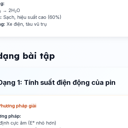
g:
₂ → 2H₂O
:
Sạch, hiệu suất cao (60%)
g:
Xe điện, tàu vũ trụ
dạng bài tập
Dạng 1: Tính suất điện động của pin
Phương pháp giải
ơng pháp:
định cực âm (E° nhỏ hơn)