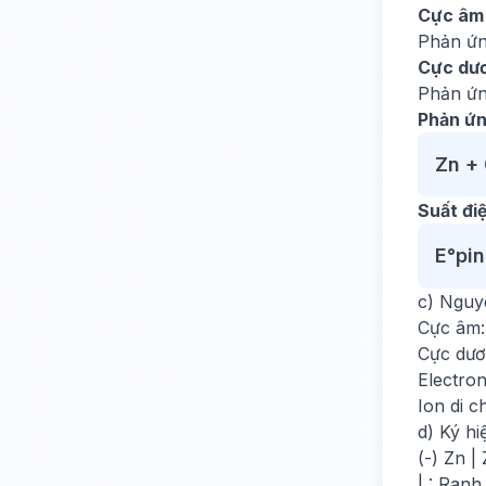
Cực âm 
Phản ứn
Cực dươ
Phản ứn
Phản ứn
Zn + 
Suất đi
E°pin
c) Nguy
Cực âm: 
Cực dươ
Electro
Ion di 
d) Ký hi
(-) Zn | 
| : Ranh