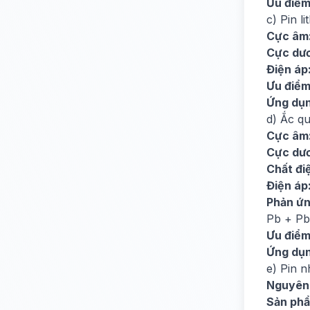
Ưu điểm
c) Pin li
Cực âm
Cực dư
Điện áp
Ưu điểm
Ứng dụn
d) Ắc qu
Cực âm
Cực dư
Chất điệ
Điện áp
Phản ứn
Pb + Pb
Ưu điểm
Ứng dụn
e) Pin nh
Nguyên 
Sản ph