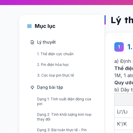
Lý t
Mục lục
Lý thuyết
1
1
1. Thế điện cực chuẩn
a) Định
2. Pin điện hóa học
Thế điệ
1M, 1 at
3. Các loại pin thực tế
Quy ướ
Dạng bài tập
b) Dãy 
Dạng 1: Tính suất điện động của
pin
Li⁺/Li
Dạng 2: Tính khối lượng kim loại
thay đổi
K⁺/K
Dạng 3: Bài toán thực tế - Pin