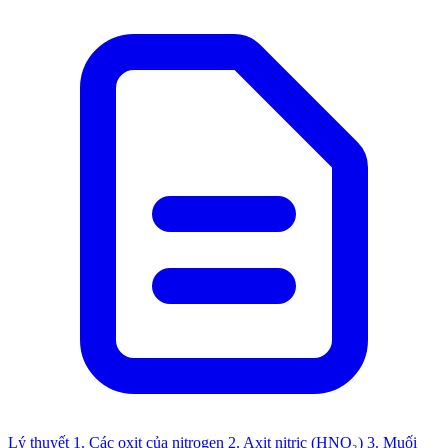
Lý thuyết
1. Các oxit của nitrogen
2. Axit nitric (HNO₃)
3. Muối