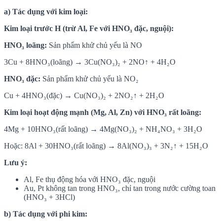
a) Tác dụng với kim loại:
Kim loại trước H (trừ Al, Fe với HNO₃ đặc, nguội):
HNO₃ loãng:
Sản phẩm khử chủ yếu là NO
3Cu + 8HNO₃(loãng) → 3Cu(NO₃)₂ + 2NO↑ + 4H₂O
HNO₃ đặc:
Sản phẩm khử chủ yếu là NO₂
Cu + 4HNO₃(đặc) → Cu(NO₃)₂ + 2NO₂↑ + 2H₂O
Kim loại hoạt động mạnh (Mg, Al, Zn) với HNO₃ rất loãng:
4Mg + 10HNO₃(rất loãng) → 4Mg(NO₃)₂ + NH₄NO₃ + 3H₂O
Hoặc: 8Al + 30HNO₃(rất loãng) → 8Al(NO₃)₃ + 3N₂↑ + 15H₂O
Lưu ý:
Al, Fe thụ động hóa với HNO₃ đặc, nguội
Au, Pt không tan trong HNO₃, chỉ tan trong nước cường toan
(HNO₃ + 3HCl)
b) Tác dụng với phi kim: