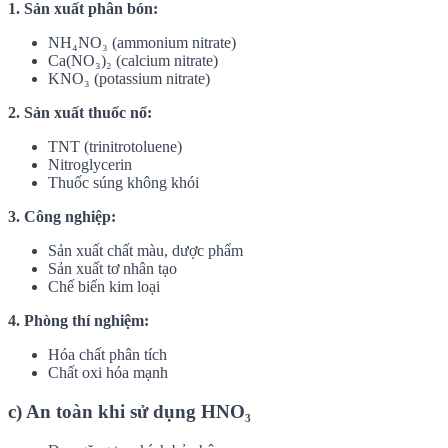
1. Sản xuất phân bón:
NH₄NO₃ (ammonium nitrate)
Ca(NO₃)₂ (calcium nitrate)
KNO₃ (potassium nitrate)
2. Sản xuất thuốc nổ:
TNT (trinitrotoluene)
Nitroglycerin
Thuốc súng không khói
3. Công nghiệp:
Sản xuất chất màu, dược phẩm
Sản xuất tơ nhân tạo
Chế biến kim loại
4. Phòng thí nghiệm:
Hóa chất phân tích
Chất oxi hóa mạnh
c) An toàn khi sử dụng HNO₃