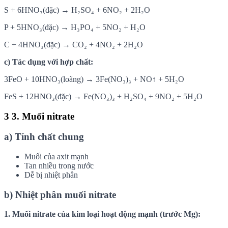
S + 6HNO₃(đặc) → H₂SO₄ + 6NO₂ + 2H₂O
P + 5HNO₃(đặc) → H₃PO₄ + 5NO₂ + H₂O
C + 4HNO₃(đặc) → CO₂ + 4NO₂ + 2H₂O
c) Tác dụng với hợp chất:
3FeO + 10HNO₃(loãng) → 3Fe(NO₃)₃ + NO↑ + 5H₂O
FeS + 12HNO₃(đặc) → Fe(NO₃)₃ + H₂SO₄ + 9NO₂ + 5H₂O
3
3. Muối nitrate
a) Tính chất chung
Muối của axit mạnh
Tan nhiều trong nước
Dễ bị nhiệt phân
b) Nhiệt phân muối nitrate
1. Muối nitrate của kim loại hoạt động mạnh (trước Mg):