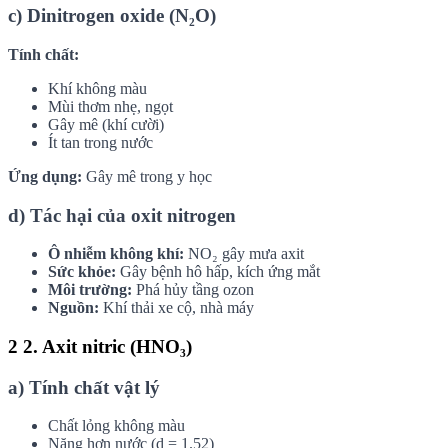
c) Dinitrogen oxide (N₂O)
Tính chất:
Khí không màu
Mùi thơm nhẹ, ngọt
Gây mê (khí cười)
Ít tan trong nước
Ứng dụng:
Gây mê trong y học
d) Tác hại của oxit nitrogen
Ô nhiễm không khí:
NO₂ gây mưa axit
Sức khỏe:
Gây bệnh hô hấp, kích ứng mắt
Môi trường:
Phá hủy tầng ozon
Nguồn:
Khí thải xe cộ, nhà máy
2
2. Axit nitric (HNO₃)
a) Tính chất vật lý
Chất lỏng không màu
Nặng hơn nước (d = 1.52)