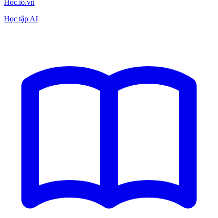
Hoc.io.vn
Học tập AI