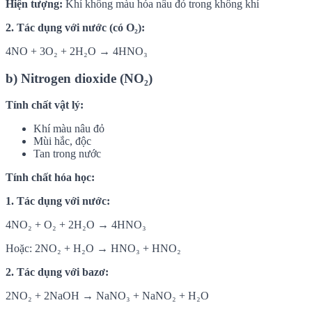
Hiện tượng:
Khí không màu hóa nâu đỏ trong không khí
2. Tác dụng với nước (có O₂):
4NO + 3O₂ + 2H₂O → 4HNO₃
b) Nitrogen dioxide (NO₂)
Tính chất vật lý:
Khí màu nâu đỏ
Mùi hắc, độc
Tan trong nước
Tính chất hóa học:
1. Tác dụng với nước:
4NO₂ + O₂ + 2H₂O → 4HNO₃
Hoặc: 2NO₂ + H₂O → HNO₃ + HNO₂
2. Tác dụng với bazơ:
2NO₂ + 2NaOH → NaNO₃ + NaNO₂ + H₂O