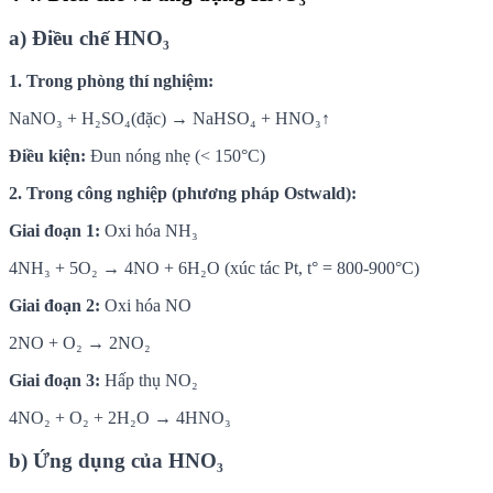
a) Điều chế HNO₃
1. Trong phòng thí nghiệm:
NaNO₃ + H₂SO₄(đặc) → NaHSO₄ + HNO₃↑
Điều kiện:
Đun nóng nhẹ (< 150°C)
2. Trong công nghiệp (phương pháp Ostwald):
Giai đoạn 1:
Oxi hóa NH₃
4NH₃ + 5O₂ → 4NO + 6H₂O (xúc tác Pt, t° = 800-900°C)
Giai đoạn 2:
Oxi hóa NO
2NO + O₂ → 2NO₂
Giai đoạn 3:
Hấp thụ NO₂
4NO₂ + O₂ + 2H₂O → 4HNO₃
b) Ứng dụng của HNO₃