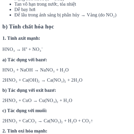
Tan vô hạn trong nước, tỏa nhiệt
Dễ bay hơi
Để lâu trong ánh sáng bị phân hủy → Vàng (do NO₂)
b) Tính chất hóa học
1. Tính axit mạnh:
HNO₃ → H⁺ + NO₃⁻
a) Tác dụng với bazơ:
HNO₃ + NaOH → NaNO₃ + H₂O
2HNO₃ + Ca(OH)₂ → Ca(NO₃)₂ + 2H₂O
b) Tác dụng với oxit bazơ:
2HNO₃ + CuO → Cu(NO₃)₂ + H₂O
c) Tác dụng với muối:
2HNO₃ + CaCO₃ → Ca(NO₃)₂ + H₂O + CO₂↑
2. Tính oxi hóa mạnh: