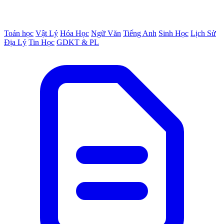
Toán học
Vật Lý
Hóa Học
Ngữ Văn
Tiếng Anh
Sinh Học
Lịch Sử
Địa Lý
Tin Học
GDKT & PL