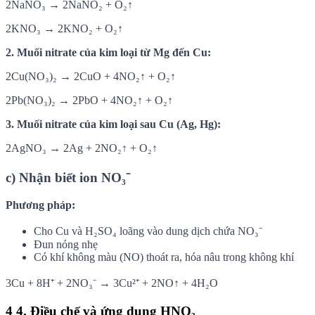
2NaNO₃ → 2NaNO₂ + O₂↑
2KNO₃ → 2KNO₂ + O₂↑
2. Muối nitrate của kim loại từ Mg đến Cu:
2Cu(NO₃)₂ → 2CuO + 4NO₂↑ + O₂↑
2Pb(NO₃)₂ → 2PbO + 4NO₂↑ + O₂↑
3. Muối nitrate của kim loại sau Cu (Ag, Hg):
2AgNO₃ → 2Ag + 2NO₂↑ + O₂↑
c) Nhận biết ion NO₃⁻
Phương pháp:
Cho Cu và H₂SO₄ loãng vào dung dịch chứa NO₃⁻
Đun nóng nhẹ
Có khí không màu (NO) thoát ra, hóa nâu trong không khí
3Cu + 8H⁺ + 2NO₃⁻ → 3Cu²⁺ + 2NO↑ + 4H₂O
4
4. Điều chế và ứng dụng HNO₃