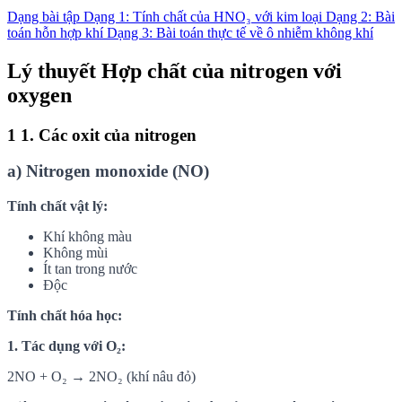
Dạng bài tập
Dạng 1: Tính chất của HNO₃ với kim loại
Dạng 2: Bài
toán hỗn hợp khí
Dạng 3: Bài toán thực tế về ô nhiễm không khí
Lý thuyết Hợp chất của nitrogen với
oxygen
1
1. Các oxit của nitrogen
a) Nitrogen monoxide (NO)
Tính chất vật lý:
Khí không màu
Không mùi
Ít tan trong nước
Độc
Tính chất hóa học:
1. Tác dụng với O₂:
2NO + O₂ → 2NO₂ (khí nâu đỏ)