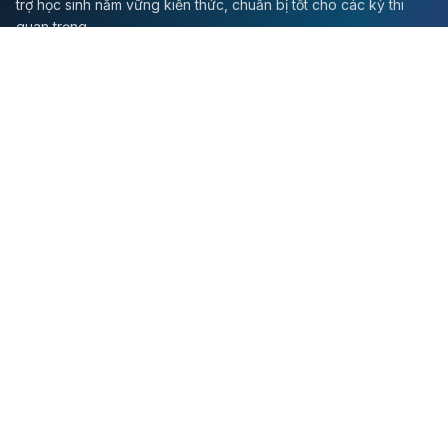
trợ học sinh nắm vững kiến thức, chuẩn bị tốt cho các kỳ thi
quan trọng.
Môn Toán
Toán học
Đề thi Toán
Học Toán
Tikz
Về chúng tôi
Giới thiệu
Liên hệ
Quy định sử dụng
Chính sách bảo mật
Hướng dẫn học tập