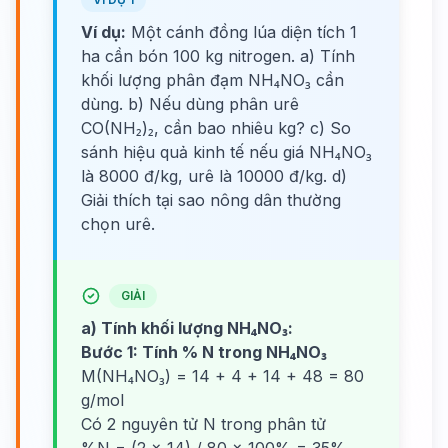
Ví dụ:
Một cánh đồng lúa diện tích 1
ha cần bón 100 kg nitrogen. a) Tính
khối lượng phân đạm NH₄NO₃ cần
dùng. b) Nếu dùng phân urê
CO(NH₂)₂, cần bao nhiêu kg? c) So
sánh hiệu quả kinh tế nếu giá NH₄NO₃
là 8000 đ/kg, urê là 10000 đ/kg. d)
Giải thích tại sao nông dân thường
chọn urê.
GIẢI
a) Tính khối lượng NH₄NO₃:
Bước 1: Tính % N trong NH₄NO₃
M(NH₄NO₃) = 14 + 4 + 14 + 48 = 80
g/mol
Có 2 nguyên tử N trong phân tử