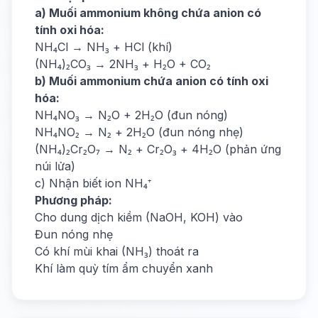
a) Muối ammonium không chứa anion có
tính oxi hóa:
NH₄Cl → NH₃ + HCl (khí)
(NH₄)₂CO₃ → 2NH₃ + H₂O + CO₂
b) Muối ammonium chứa anion có tính oxi
hóa:
NH₄NO₃ → N₂O + 2H₂O (đun nóng)
NH₄NO₂ → N₂ + 2H₂O (đun nóng nhẹ)
(NH₄)₂Cr₂O₇ → N₂ + Cr₂O₃ + 4H₂O (phản ứng
núi lửa)
c) Nhận biết ion NH₄⁺
Phương pháp:
Cho dung dịch kiềm (NaOH, KOH) vào
Đun nóng nhẹ
Có khí mùi khai (NH₃) thoát ra
Khí làm quỳ tím ẩm chuyển xanh