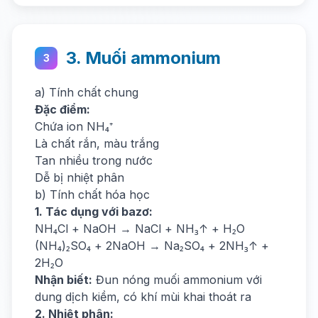
3. Muối ammonium
3
a) Tính chất chung
Đặc điểm:
Chứa ion NH₄⁺
Là chất rắn, màu trắng
Tan nhiều trong nước
Dễ bị nhiệt phân
b) Tính chất hóa học
1. Tác dụng với bazơ:
NH₄Cl + NaOH → NaCl + NH₃↑ + H₂O
(NH₄)₂SO₄ + 2NaOH → Na₂SO₄ + 2NH₃↑ +
2H₂O
Nhận biết:
Đun nóng muối ammonium với
dung dịch kiềm, có khí mùi khai thoát ra
2. Nhiệt phân: