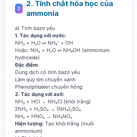
2. Tính chất hóa học của
2
ammonia
a) Tính bazơ yếu
1. Tác dụng với nước:
NH₃ + H₂O ⇌ NH₄⁺ + OH⁻
Hoặc: NH₃ + H₂O ⇌ NH₄OH (ammonium
hydroxide)
Đặc điểm:
Dung dịch có tính bazơ yếu
Làm quỳ tím chuyển xanh
Phenolphtalein chuyển hồng
2. Tác dụng với axit:
NH₃ + HCl → NH₄Cl (khói trắng)
2NH₃ + H₂SO₄ → (NH₄)₂SO₄
NH₃ + HNO₃ → NH₄NO₃
Hiện tượng:
Tạo khói trắng (muối
ammonium)