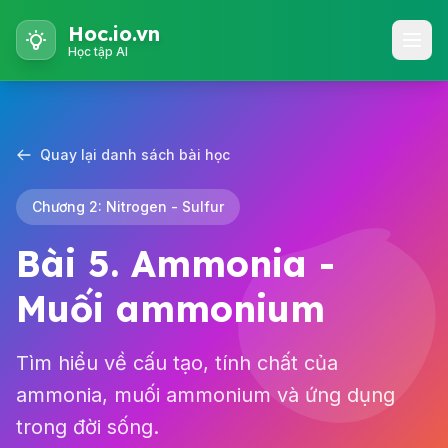
Hoc.io.vn
Học tập AI
Quay lại danh sách bài học
Chương 2: Nitrogen - Sulfur
Bài 5. Ammonia -
Muối ammonium
Tìm hiểu về cấu tạo, tính chất của
ammonia, muối ammonium và ứng dụng
trong đời sống.