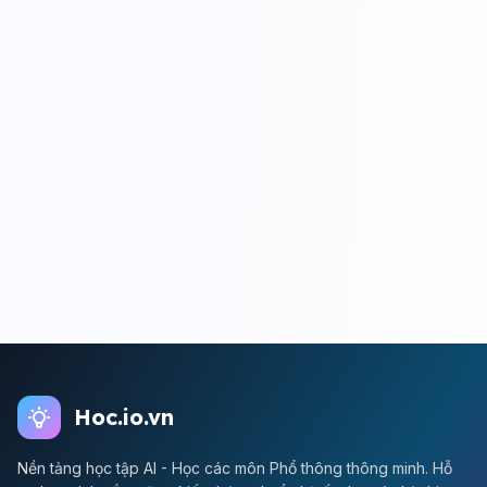
Hoc.io.vn
Nền tảng học tập AI - Học các môn Phổ thông thông minh. Hỗ