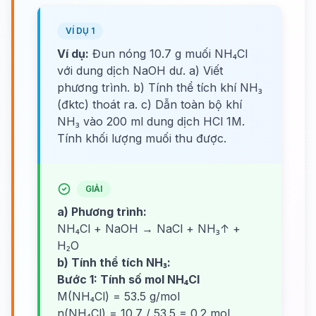
VÍ DỤ 1
Ví dụ:
Đun nóng 10.7 g muối NH₄Cl
với dung dịch NaOH dư. a) Viết
phương trình. b) Tính thể tích khí NH₃
(đktc) thoát ra. c) Dẫn toàn bộ khí
NH₃ vào 200 ml dung dịch HCl 1M.
Tính khối lượng muối thu được.
GIẢI
a) Phương trình:
NH₄Cl + NaOH → NaCl + NH₃↑ +
H₂O
b) Tính thể tích NH₃:
Bước 1: Tính số mol NH₄Cl
M(NH₄Cl) = 53.5 g/mol
n(NH₄Cl) = 10.7 / 53.5 = 0.2 mol