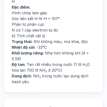
H
Đặc điểm:
Hình chóp tam giác
Góc liên kết H-N-H ≈ 107°
Phân tử phân cực
N có 1 cặp electron tự do
b) Tính chất vật lý
Trạng thái:
Khí không màu, mùi khai, độc
Nhiệt độ sôi:
-33°C
Khối lượng riêng:
Nhẹ hơn không khí (d =
0.59)
Độ tan:
Tan rất nhiều trong nước (1 lít H₂O
hòa tan 700 lít NH₃ ở 20°C)
Dung dịch:
NH₃ trong nước tạo dung dịch
bazơ yếu