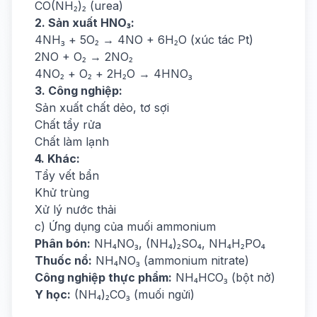
CO(NH₂)₂ (urea)
2. Sản xuất HNO₃:
4NH₃ + 5O₂ → 4NO + 6H₂O (xúc tác Pt)
2NO + O₂ → 2NO₂
4NO₂ + O₂ + 2H₂O → 4HNO₃
3. Công nghiệp:
Sản xuất chất dẻo, tơ sợi
Chất tẩy rửa
Chất làm lạnh
4. Khác:
Tẩy vết bẩn
Khử trùng
Xử lý nước thải
c) Ứng dụng của muối ammonium
Phân bón:
NH₄NO₃, (NH₄)₂SO₄, NH₄H₂PO₄
Thuốc nổ:
NH₄NO₃ (ammonium nitrate)
Công nghiệp thực phẩm:
NH₄HCO₃ (bột nở)
Y học:
(NH₄)₂CO₃ (muối ngửi)