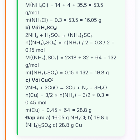
M(NH₄Cl) = 14 + 4 + 35.5 = 53.5
g/mol
m(NH₄Cl) = 0.3 × 53.5 = 16.05 g
b) Với H₂SO₄:
2NH₃ + H₂SO₄ → (NH₄)₂SO₄
n((NH₄)₂SO₄) = n(NH₃) / 2 = 0.3 / 2 =
0.15 mol
M((NH₄)₂SO₄) = 2×18 + 32 + 64 = 132
g/mol
m((NH₄)₂SO₄) = 0.15 × 132 = 19.8 g
c) Với CuO:
2NH₃ + 3CuO → 3Cu + N₂ + 3H₂O
n(Cu) = 3/2 × n(NH₃) = 3/2 × 0.3 =
0.45 mol
m(Cu) = 0.45 × 64 = 28.8 g
Đáp án:
a) 16.05 g NH₄Cl; b) 19.8 g
(NH₄)₂SO₄; c) 28.8 g Cu