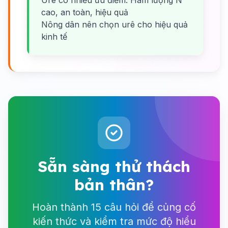
Urê có nhiều ưu điểm: Hàm lượng N
cao, an toàn, hiệu quả
Nông dân nên chọn urê cho hiệu quả
kinh tế
Sẵn sàng thử thách
bản thân?
Hoàn thành 15 câu hỏi để củng cố
kiến thức và kiểm tra mức độ hiểu