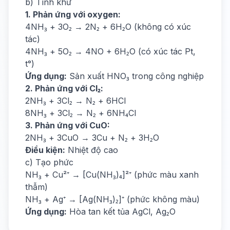
b) Tính khử
1. Phản ứng với oxygen:
4NH₃ + 3O₂ → 2N₂ + 6H₂O (không có xúc
tác)
4NH₃ + 5O₂ → 4NO + 6H₂O (có xúc tác Pt,
t°)
Ứng dụng:
Sản xuất HNO₃ trong công nghiệp
2. Phản ứng với Cl₂:
2NH₃ + 3Cl₂ → N₂ + 6HCl
8NH₃ + 3Cl₂ → N₂ + 6NH₄Cl
3. Phản ứng với CuO:
2NH₃ + 3CuO → 3Cu + N₂ + 3H₂O
Điều kiện:
Nhiệt độ cao
c) Tạo phức
NH₃ + Cu²⁺ → [Cu(NH₃)₄]²⁺ (phức màu xanh
thẫm)
NH₃ + Ag⁺ → [Ag(NH₃)₂]⁺ (phức không màu)
Ứng dụng:
Hòa tan kết tủa AgCl, Ag₂O