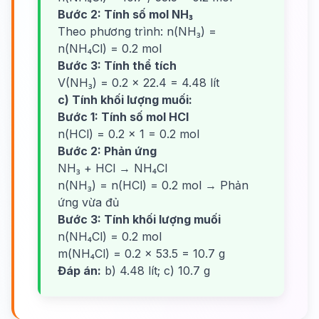
Bước 2: Tính số mol NH₃
Theo phương trình: n(NH₃) =
n(NH₄Cl) = 0.2 mol
Bước 3: Tính thể tích
V(NH₃) = 0.2 × 22.4 = 4.48 lít
c) Tính khối lượng muối:
Bước 1: Tính số mol HCl
n(HCl) = 0.2 × 1 = 0.2 mol
Bước 2: Phản ứng
NH₃ + HCl → NH₄Cl
n(NH₃) = n(HCl) = 0.2 mol → Phản
ứng vừa đủ
Bước 3: Tính khối lượng muối
n(NH₄Cl) = 0.2 mol
m(NH₄Cl) = 0.2 × 53.5 = 10.7 g
Đáp án:
b) 4.48 lít; c) 10.7 g