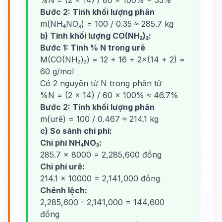
%N = (2 × 14) / 80 × 100% = 35%
Bước 2: Tính khối lượng phân
m(NH₄NO₃) = 100 / 0.35 ≈ 285.7 kg
b) Tính khối lượng CO(NH₂)₂:
Bước 1: Tính % N trong urê
M(CO(NH₂)₂) = 12 + 16 + 2×(14 + 2) =
60 g/mol
Có 2 nguyên tử N trong phân tử
%N = (2 × 14) / 60 × 100% ≈ 46.7%
Bước 2: Tính khối lượng phân
m(urê) = 100 / 0.467 ≈ 214.1 kg
c) So sánh chi phí:
Chi phí NH₄NO₃:
285.7 × 8000 = 2,285,600 đồng
Chi phí urê:
214.1 × 10000 = 2,141,000 đồng
Chênh lệch:
2,285,600 - 2,141,000 = 144,600
đồng