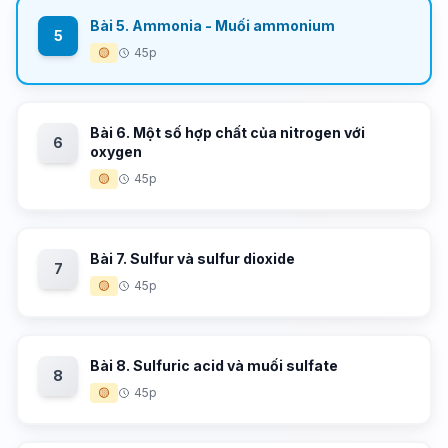
Bài 5. Ammonia - Muối ammonium
5
🟡
45p
Bài 6. Một số hợp chất của nitrogen với
6
oxygen
🟡
45p
Bài 7. Sulfur và sulfur dioxide
7
🟡
45p
Bài 8. Sulfuric acid và muối sulfate
8
🟡
45p