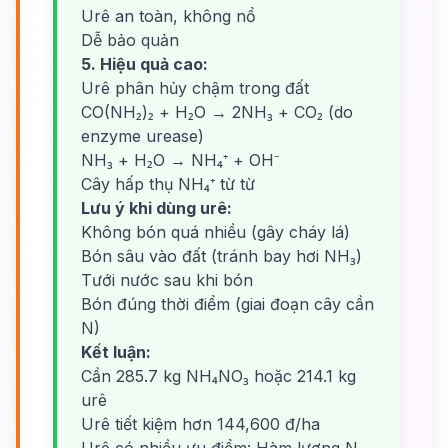
Urê an toàn, không nổ
Dễ bảo quản
5. Hiệu quả cao:
Urê phân hủy chậm trong đất
CO(NH₂)₂ + H₂O → 2NH₃ + CO₂ (do
enzyme urease)
NH₃ + H₂O → NH₄⁺ + OH⁻
Cây hấp thụ NH₄⁺ từ từ
Lưu ý khi dùng urê:
Không bón quá nhiều (gây cháy lá)
Bón sâu vào đất (tránh bay hơi NH₃)
Tưới nước sau khi bón
Bón đúng thời điểm (giai đoạn cây cần
N)
Kết luận:
Cần 285.7 kg NH₄NO₃ hoặc 214.1 kg
urê
Urê tiết kiệm hơn 144,600 đ/ha