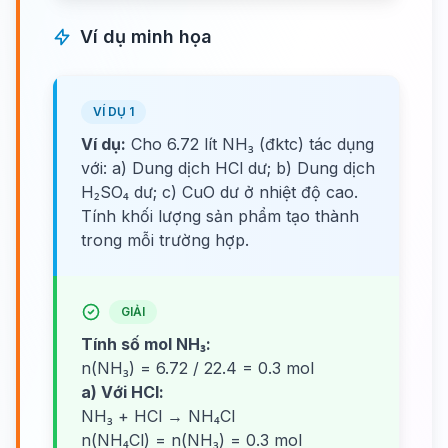
Ví dụ minh họa
VÍ DỤ 1
Ví dụ:
Cho 6.72 lít NH₃ (đktc) tác dụng
với: a) Dung dịch HCl dư; b) Dung dịch
H₂SO₄ dư; c) CuO dư ở nhiệt độ cao.
Tính khối lượng sản phẩm tạo thành
trong mỗi trường hợp.
GIẢI
Tính số mol NH₃:
n(NH₃) = 6.72 / 22.4 = 0.3 mol
a) Với HCl:
NH₃ + HCl → NH₄Cl
n(NH₄Cl) = n(NH₃) = 0.3 mol