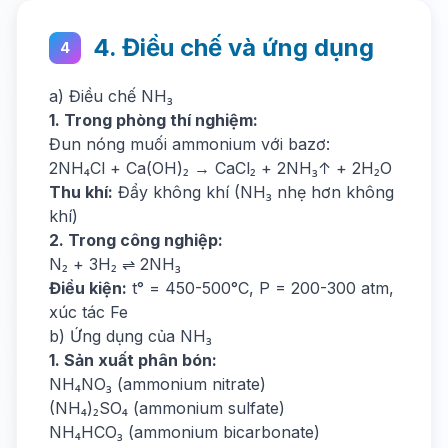
4. Điều chế và ứng dụng
4
a) Điều chế NH₃
1. Trong phòng thí nghiệm:
Đun nóng muối ammonium với bazơ:
2NH₄Cl + Ca(OH)₂ → CaCl₂ + 2NH₃↑ + 2H₂O
Thu khí:
Đẩy không khí (NH₃ nhẹ hơn không
khí)
2. Trong công nghiệp:
N₂ + 3H₂ ⇌ 2NH₃
Điều kiện:
t° = 450-500°C, P = 200-300 atm,
xúc tác Fe
b) Ứng dụng của NH₃
1. Sản xuất phân bón:
NH₄NO₃ (ammonium nitrate)
(NH₄)₂SO₄ (ammonium sulfate)
NH₄HCO₃ (ammonium bicarbonate)