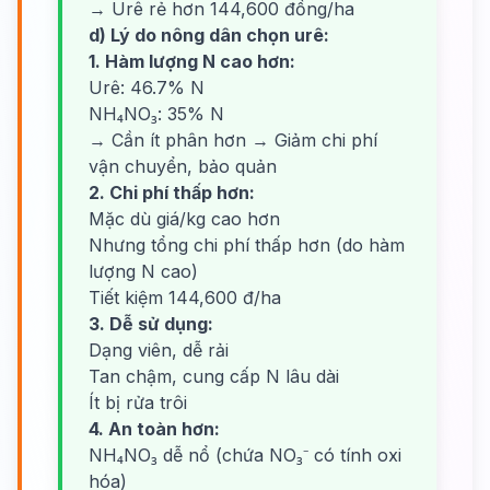
→ Urê rẻ hơn 144,600 đồng/ha
d) Lý do nông dân chọn urê:
1. Hàm lượng N cao hơn:
Urê: 46.7% N
NH₄NO₃: 35% N
→ Cần ít phân hơn → Giảm chi phí
vận chuyển, bảo quản
2. Chi phí thấp hơn:
Mặc dù giá/kg cao hơn
Nhưng tổng chi phí thấp hơn (do hàm
lượng N cao)
Tiết kiệm 144,600 đ/ha
3. Dễ sử dụng:
Dạng viên, dễ rải
Tan chậm, cung cấp N lâu dài
Ít bị rửa trôi
4. An toàn hơn:
NH₄NO₃ dễ nổ (chứa NO₃⁻ có tính oxi
hóa)