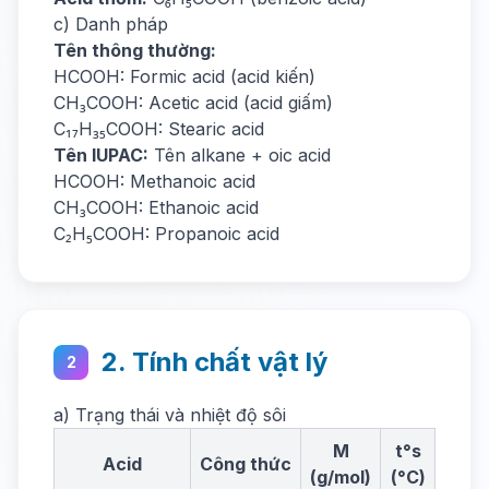
c) Danh pháp
Tên thông thường:
HCOOH: Formic acid (acid kiến)
CH₃COOH: Acetic acid (acid giấm)
C₁₇H₃₅COOH: Stearic acid
Tên IUPAC:
Tên alkane + oic acid
HCOOH: Methanoic acid
CH₃COOH: Ethanoic acid
C₂H₅COOH: Propanoic acid
2. Tính chất vật lý
2
a) Trạng thái và nhiệt độ sôi
M
t°s
Acid
Công thức
(g/mol)
(°C)