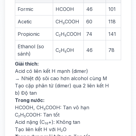
Formic
HCOOH
46
101
Acetic
CH₃COOH
60
118
Propionic
C₂H₅COOH
74
141
Ethanol (so
C₂H₅OH
46
78
sánh)
Giải thích:
Acid có liên kết H mạnh (dimer)
→ Nhiệt độ sôi cao hơn alcohol cùng M
Tạo cặp phân tử (dimer) qua 2 liên kết H
b) Độ tan
Trong nước:
HCOOH, CH₃COOH: Tan vô hạn
C₂H₅COOH: Tan tốt
Acid nặng (C₁₀+): Không tan
Tạo liên kết H với H₂O