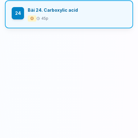
Bài 24. Carboxylic acid
24
🟡
45p