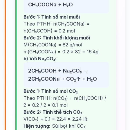
CH₃COONa + H₂O
Bước 1: Tính số mol muối
Theo PTHH: n(CH₃COONa) =
n(CH₃COOH) = 0.2 mol
Bước 2: Tính khối lượng muối
M(CH₃COONa) = 82 g/mol
m(CH₃COONa) = 0.2 × 82 = 16.4g
b) Với Na₂CO₃:
2CH₃COOH + Na₂CO₃ →
2CH₃COONa + CO₂↑ + H₂O
Bước 1: Tính số mol CO₂
Theo PTHH: n(CO₂) = n(CH₃COOH) /
2 = 0.2 / 2 = 0.1 mol
Bước 2: Tính thể tích CO₂
V(CO₂) = 0.1 × 22.4 = 2.24 lít
Hiện tượng:
Sủi bọt khí CO₂