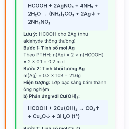
HCOOH + 2AgNO₃ + 4NH₃ +
2H₂O → (NH₄)₂CO₃ + 2Ag↓ +
2NH₄NO₃
Lưu ý:
HCOOH cho 2Ag (như
aldehyde thông thường)
Bước 1: Tính số mol Ag
Theo PTHH: n(Ag) = 2 × n(HCOOH)
= 2 × 0.1 = 0.2 mol
Bước 2: Tính khối lượng Ag
m(Ag) = 0.2 × 108 = 21.6g
Hiện tượng:
Lớp bạc sáng bám thành
ống nghiệm
b) Phản ứng với Cu(OH)₂:
HCOOH + 2Cu(OH)₂ → CO₂↑
+ Cu₂O↓ + 3H₂O (t°)
Bước 1: Tính số mol Cu₂O