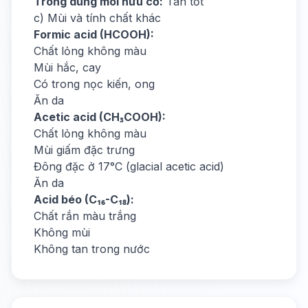
Trong dung môi hữu cơ:
Tan tốt
c) Mùi và tính chất khác
Formic acid (HCOOH):
Chất lỏng không màu
Mùi hắc, cay
Có trong nọc kiến, ong
Ăn da
Acetic acid (CH₃COOH):
Chất lỏng không màu
Mùi giấm đặc trưng
Đông đặc ở 17°C (glacial acetic acid)
Ăn da
Acid béo (C₁₆-C₁₈):
Chất rắn màu trắng
Không mùi
Không tan trong nước