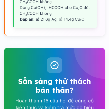
CH₃COOH không
Dùng Cu(OH)₂: HCOOH cho Cu₂O đỏ,
CH₃COOH không
Đáp án:
a) 21.6g Ag; b) 14.4g Cu₂O
Sẵn sàng thử thách
bản thân?
Hoàn thành 15 câu hỏi để củng cố
kiến thức và kiểm tra mức độ hiểu