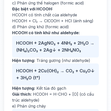
c) Phản ứng thế halogen (formic acid)
Đặc biệt với HCOOH:
HCOOH có tính chất của aldehyde
HCOOH + Cl₂ → ClCOOH + HCl (ánh sáng)
d) Phản ứng khử (formic acid)
HCOOH có tính khử như aldehyde:
HCOOH + 2AgNO₃ + 4NH₃ + 2H₂O →
(NH₄)₂CO₃ + 2Ag↓ + 2NH₄NO₃
Hiện tượng:
Tráng gương (như aldehyde)
HCOOH + 2Cu(OH)₂ → CO₂ + Cu₂O↓
+ 3H₂O (t°)
Hiện tượng:
Kết tủa đỏ gạch
Giải thích:
HCOOH = H-CHO + [O] (có cấu
trúc aldehyde)
e) Phản ứng cháy