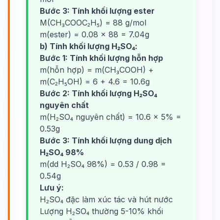
Bước 3: Tính khối lượng ester
M(CH₃COOC₂H₅) = 88 g/mol
m(ester) = 0.08 × 88 = 7.04g
b) Tính khối lượng H₂SO₄:
Bước 1: Tính khối lượng hỗn hợp
m(hỗn hợp) = m(CH₃COOH) +
m(C₂H₅OH) = 6 + 4.6 = 10.6g
Bước 2: Tính khối lượng H₂SO₄
nguyên chất
m(H₂SO₄ nguyên chất) = 10.6 × 5% =
0.53g
Bước 3: Tính khối lượng dung dịch
H₂SO₄ 98%
m(dd H₂SO₄ 98%) = 0.53 / 0.98 =
0.54g
Lưu ý:
H₂SO₄ đặc làm xúc tác và hút nước
Lượng H₂SO₄ thường 5-10% khối