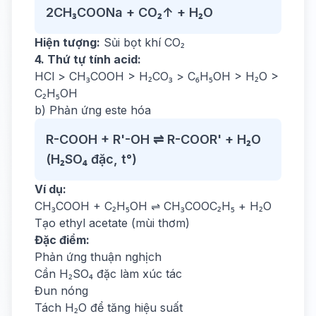
2CH₃COONa + CO₂↑ + H₂O
Hiện tượng:
Sủi bọt khí CO₂
4. Thứ tự tính acid:
HCl > CH₃COOH > H₂CO₃ > C₆H₅OH > H₂O >
C₂H₅OH
b) Phản ứng este hóa
R-COOH + R'-OH ⇌ R-COOR' + H₂O
(H₂SO₄ đặc, t°)
Ví dụ:
CH₃COOH + C₂H₅OH ⇌ CH₃COOC₂H₅ + H₂O
Tạo ethyl acetate (mùi thơm)
Đặc điểm:
Phản ứng thuận nghịch
Cần H₂SO₄ đặc làm xúc tác
Đun nóng
Tách H₂O để tăng hiệu suất