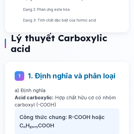
Dạng 2: Phản ứng este hóa
Dạng 3: Tính chất đặc biệt của formic acid
Lý thuyết Carboxylic
acid
1. Định nghĩa và phân loại
1
a) Định nghĩa
Acid carboxylic:
Hợp chất hữu cơ có nhóm
carboxyl (-COOH)
Công thức chung: R-COOH hoặc
CₙH₂ₙ₊₁COOH