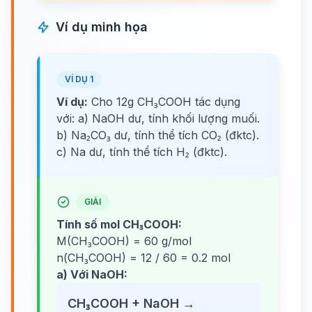
Ví dụ minh họa
VÍ DỤ 1
Ví dụ:
Cho 12g CH₃COOH tác dụng
với: a) NaOH dư, tính khối lượng muối.
b) Na₂CO₃ dư, tính thể tích CO₂ (đktc).
c) Na dư, tính thể tích H₂ (đktc).
GIẢI
Tính số mol CH₃COOH:
M(CH₃COOH) = 60 g/mol
n(CH₃COOH) = 12 / 60 = 0.2 mol
a) Với NaOH:
CH₃COOH + NaOH →