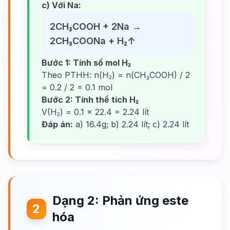
c) Với Na:
2CH₃COOH + 2Na →
2CH₃COONa + H₂↑
Bước 1: Tính số mol H₂
Theo PTHH: n(H₂) = n(CH₃COOH) / 2
= 0.2 / 2 = 0.1 mol
Bước 2: Tính thể tích H₂
V(H₂) = 0.1 × 22.4 = 2.24 lít
Đáp án:
a) 16.4g; b) 2.24 lít; c) 2.24 lít
Dạng 2: Phản ứng este
2
hóa