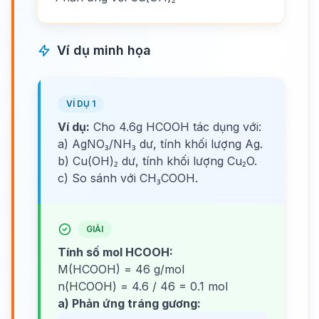
Ví dụ minh họa
VÍ DỤ 1
Ví dụ:
Cho 4.6g HCOOH tác dụng với:
a) AgNO₃/NH₃ dư, tính khối lượng Ag.
b) Cu(OH)₂ dư, tính khối lượng Cu₂O.
c) So sánh với CH₃COOH.
GIẢI
Tính số mol HCOOH:
M(HCOOH) = 46 g/mol
n(HCOOH) = 4.6 / 46 = 0.1 mol
a) Phản ứng tráng gương: