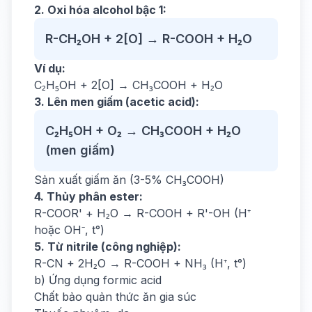
2. Oxi hóa alcohol bậc 1:
R-CH₂OH + 2[O] → R-COOH + H₂O
Ví dụ:
C₂H₅OH + 2[O] → CH₃COOH + H₂O
3. Lên men giấm (acetic acid):
C₂H₅OH + O₂ → CH₃COOH + H₂O
(men giấm)
Sản xuất giấm ăn (3-5% CH₃COOH)
4. Thủy phân ester:
R-COOR' + H₂O → R-COOH + R'-OH (H⁺
hoặc OH⁻, t°)
5. Từ nitrile (công nghiệp):
R-CN + 2H₂O → R-COOH + NH₃ (H⁺, t°)
b) Ứng dụng formic acid
Chất bảo quản thức ăn gia súc