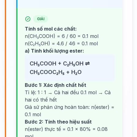
GIẢI
Tính số mol các chất:
n(CH₃COOH) = 6 / 60 = 0.1 mol
n(C₂H₅OH) = 4.6 / 46 = 0.1 mol
a) Tính khối lượng ester:
CH₃COOH + C₂H₅OH ⇌
CH₃COOC₂H₅ + H₂O
Bước 1: Xác định chất hết
Tỉ lệ: 1 : 1 → Cả hai đều 0.1 mol → Cả
hai có thể hết
Giả sử phản ứng hoàn toàn: n(ester) =
0.1 mol
Bước 2: Tính theo hiệu suất
n(ester) thực tế = 0.1 × 80% = 0.08
mol