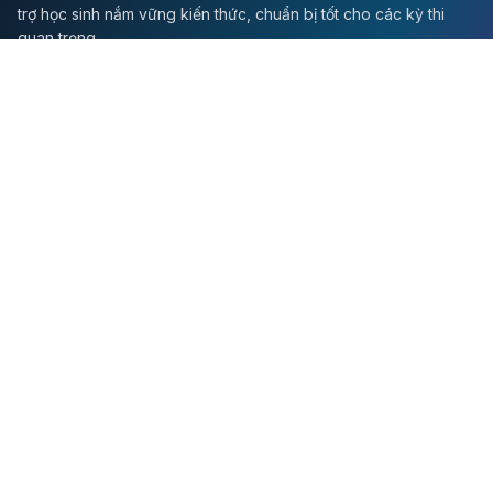
trợ học sinh nắm vững kiến thức, chuẩn bị tốt cho các kỳ thi
quan trọng.
Môn Toán
Toán học
Đề thi Toán
Học Toán
Tikz
Về chúng tôi
Giới thiệu
Liên hệ
Quy định sử dụng
Chính sách bảo mật
Hướng dẫn học tập