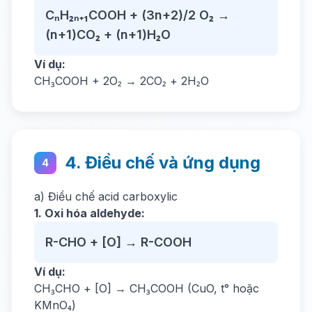
CₙH₂ₙ₊₁COOH + (3n+2)/2 O₂ →
(n+1)CO₂ + (n+1)H₂O
Ví dụ:
CH₃COOH + 2O₂ → 2CO₂ + 2H₂O
4. Điều chế và ứng dụng
4
a) Điều chế acid carboxylic
1. Oxi hóa aldehyde:
R-CHO + [O] → R-COOH
Ví dụ:
CH₃CHO + [O] → CH₃COOH (CuO, t° hoặc
KMnO₄)