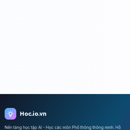
Hoc.io.vn
Nền tảng học tập AI - Học các môn Phổ thông thông minh. Hỗ