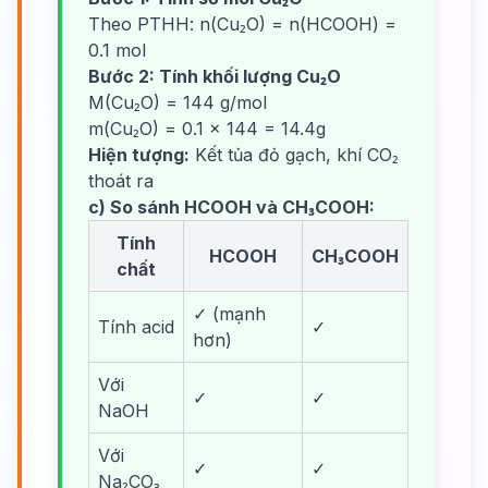
Theo PTHH: n(Cu₂O) = n(HCOOH) =
0.1 mol
Bước 2: Tính khối lượng Cu₂O
M(Cu₂O) = 144 g/mol
m(Cu₂O) = 0.1 × 144 = 14.4g
Hiện tượng:
Kết tủa đỏ gạch, khí CO₂
thoát ra
c) So sánh HCOOH và CH₃COOH:
Tính
HCOOH
CH₃COOH
chất
✓ (mạnh
Tính acid
✓
hơn)
Với
✓
✓
NaOH
Với
✓
✓
Na₂CO₃