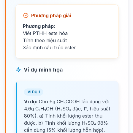
Phương pháp giải
Phương pháp:
Viết PTHH este hóa
Tính theo hiệu suất
Xác định cấu trúc ester
Ví dụ minh họa
VÍ DỤ 1
Ví dụ:
Cho 6g CH₃COOH tác dụng với
4.6g C₂H₅OH (H₂SO₄ đặc, t°, hiệu suất
80%). a) Tính khối lượng ester thu
được. b) Tính khối lượng H₂SO₄ 98%
cần dùng (5% khối lượng hỗn hợp).