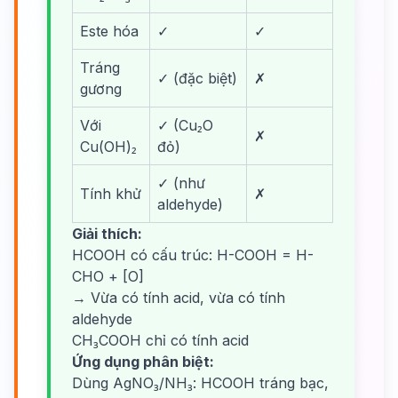
Este hóa
✓
✓
Tráng
✓ (đặc biệt)
✗
gương
Với
✓ (Cu₂O
✗
Cu(OH)₂
đỏ)
✓ (như
Tính khử
✗
aldehyde)
Giải thích:
HCOOH có cấu trúc: H-COOH = H-
CHO + [O]
→ Vừa có tính acid, vừa có tính
aldehyde
CH₃COOH chỉ có tính acid
Ứng dụng phân biệt:
Dùng AgNO₃/NH₃: HCOOH tráng bạc,