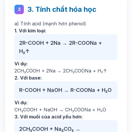
3. Tính chất hóa học
3
a) Tính acid (mạnh hơn phenol)
1. Với kim loại:
2R-COOH + 2Na → 2R-COONa +
H₂↑
Ví dụ:
2CH₃COOH + 2Na → 2CH₃COONa + H₂↑
2. Với base:
R-COOH + NaOH → R-COONa + H₂O
Ví dụ:
CH₃COOH + NaOH → CH₃COONa + H₂O
3. Với muối của acid yếu hơn:
2CH₃COOH + Na₂CO₃ →