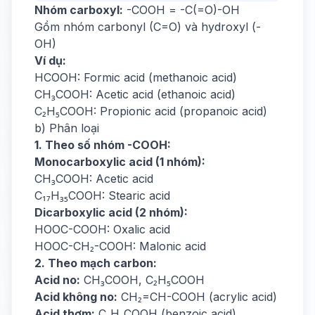
Nhóm carboxyl:
-COOH = -C(=O)-OH
Gồm nhóm carbonyl (C=O) và hydroxyl (-
OH)
Ví dụ:
HCOOH: Formic acid (methanoic acid)
CH₃COOH: Acetic acid (ethanoic acid)
C₂H₅COOH: Propionic acid (propanoic acid)
b) Phân loại
1. Theo số nhóm -COOH:
Monocarboxylic acid (1 nhóm):
CH₃COOH: Acetic acid
C₁₇H₃₅COOH: Stearic acid
Dicarboxylic acid (2 nhóm):
HOOC-COOH: Oxalic acid
HOOC-CH₂-COOH: Malonic acid
2. Theo mạch carbon:
Acid no:
CH₃COOH, C₂H₅COOH
Acid không no:
CH₂=CH-COOH (acrylic acid)
Acid thơm:
C₆H₅COOH (benzoic acid)