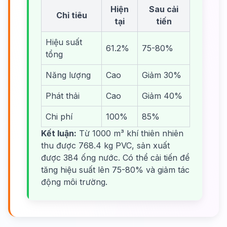
Hiện
Sau cải
Chỉ tiêu
tại
tiến
Hiệu suất
61.2%
75-80%
tổng
Năng lượng
Cao
Giảm 30%
Phát thải
Cao
Giảm 40%
Chi phí
100%
85%
Kết luận:
Từ 1000 m³ khí thiên nhiên
thu được 768.4 kg PVC, sản xuất
được 384 ống nước. Có thể cải tiến để
tăng hiệu suất lên 75-80% và giảm tác
động môi trường.