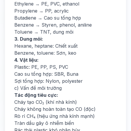
Ethylene → PE, PVC, ethanol
Propylene → PP, acrylic
Butadiene → Cao su tổng hợp
Benzene → Styren, phenol, aniline
Toluene → TNT, dung môi
3. Dung môi:
Hexane, heptane: Chiết xuất
Benzene, toluene: Sơn, keo
4. Vật liệu:
Plastic: PE, PP, PS, PVC
Cao su tổng hợp: SBR, Buna
Sợi tổng hợp: Nylon, polyester
c) Vấn đề môi trường
Tác động tiêu cực:
Cháy tạo CO₂ (khí nhà kính)
Cháy không hoàn toàn tạo CO (độc)
Rò rỉ CH₄ (hiệu ứng nhà kính mạnh)
Tràn dầu gây ô nhiễm biển
Rác thải plastic khó phân hủy