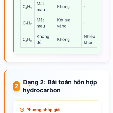
Mất
C₂H₄
Không
-
màu
Mất
Kết tủa
C₂H₂
-
màu
vàng
Không
Nhiều
C₃H₈
Không
đổi
khói
Dạng 2: Bài toán hỗn hợp
2
hydrocarbon
Phương pháp giải