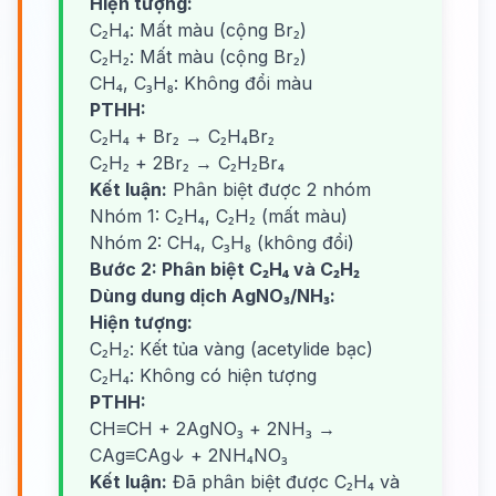
Hiện tượng:
C₂H₄: Mất màu (cộng Br₂)
C₂H₂: Mất màu (cộng Br₂)
CH₄, C₃H₈: Không đổi màu
PTHH:
C₂H₄ + Br₂ → C₂H₄Br₂
C₂H₂ + 2Br₂ → C₂H₂Br₄
Kết luận:
Phân biệt được 2 nhóm
Nhóm 1: C₂H₄, C₂H₂ (mất màu)
Nhóm 2: CH₄, C₃H₈ (không đổi)
Bước 2: Phân biệt C₂H₄ và C₂H₂
Dùng dung dịch AgNO₃/NH₃:
Hiện tượng:
C₂H₂: Kết tủa vàng (acetylide bạc)
C₂H₄: Không có hiện tượng
PTHH:
CH≡CH + 2AgNO₃ + 2NH₃ →
CAg≡CAg↓ + 2NH₄NO₃
Kết luận:
Đã phân biệt được C₂H₄ và