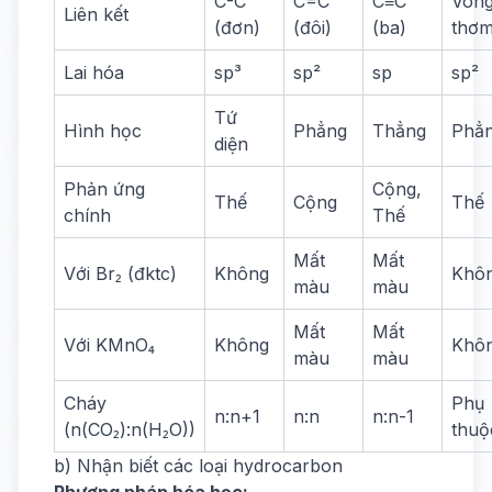
C-C
C=C
C≡C
Vòn
Liên kết
(đơn)
(đôi)
(ba)
thơ
Lai hóa
sp³
sp²
sp
sp²
Tứ
Hình học
Phẳng
Thẳng
Phẳ
diện
Phản ứng
Cộng,
Thế
Cộng
Thế
chính
Thế
Mất
Mất
Với Br₂ (đktc)
Không
Khô
màu
màu
Mất
Mất
Với KMnO₄
Không
Khô
màu
màu
Cháy
Phụ
n:n+1
n:n
n:n-1
(n(CO₂):n(H₂O))
thuộ
b) Nhận biết các loại hydrocarbon