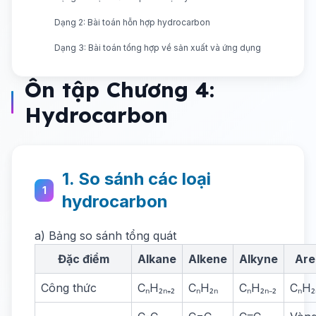
Dạng 2: Bài toán hỗn hợp hydrocarbon
Dạng 3: Bài toán tổng hợp về sản xuất và ứng dụng
Ôn tập Chương 4:
Hydrocarbon
1. So sánh các loại
1
hydrocarbon
a) Bảng so sánh tổng quát
Đặc điểm
Alkane
Alkene
Alkyne
Are
Công thức
CₙH₂ₙ₊₂
CₙH₂ₙ
CₙH₂ₙ₋₂
CₙH₂