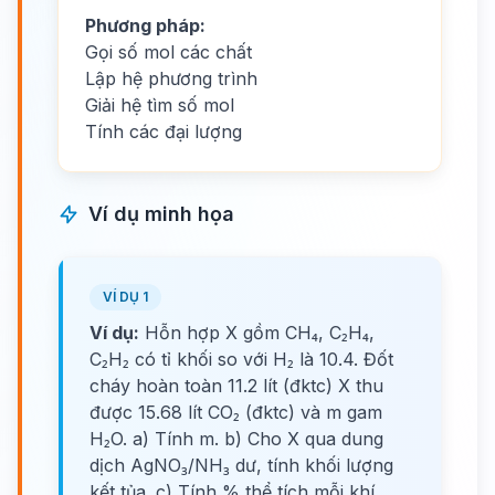
Phương pháp:
Gọi số mol các chất
Lập hệ phương trình
Giải hệ tìm số mol
Tính các đại lượng
Ví dụ minh họa
VÍ DỤ 1
Ví dụ:
Hỗn hợp X gồm CH₄, C₂H₄,
C₂H₂ có tỉ khối so với H₂ là 10.4. Đốt
cháy hoàn toàn 11.2 lít (đktc) X thu
được 15.68 lít CO₂ (đktc) và m gam
H₂O. a) Tính m. b) Cho X qua dung
dịch AgNO₃/NH₃ dư, tính khối lượng
kết tủa. c) Tính % thể tích mỗi khí.