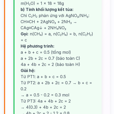
m(H₂O) = 1 × 18 = 18g
b) Tính khối lượng kết tủa:
Chỉ C₂H₂ phản ứng với AgNO₃/NH₃:
CH≡CH + 2AgNO₃ + 2NH₃ →
CAg≡CAg↓ + 2NH₄NO₃
Gọi:
n(CH₄) = a, n(C₂H₄) = b, n(C₂H₂)
= c
Hệ phương trình:
a + b + c = 0.5 (tổng mol)
a + 2b + 2c = 0.7 (bảo toàn C)
4a + 4b + 2c = 2 (bảo toàn H)
Giải hệ:
Từ PT1: a + b + c = 0.5
Từ PT2: a + 2b + 2c = 0.7 → b + c =
0.2
→ a = 0.5 - 0.2 = 0.3 mol
Từ PT3: 4a + 4b + 2c = 2
→ 4(0.3) + 4b + 2c = 2
→ 4b + 2c = 2 - 1.2 = 0.8