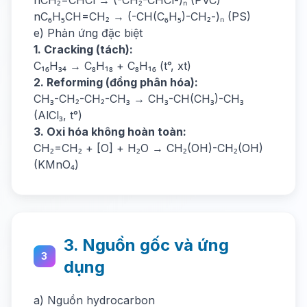
nCH₂=CHCl → (-CH₂-CHCl-)ₙ (PVC)
nC₆H₅CH=CH₂ → (-CH(C₆H₅)-CH₂-)ₙ (PS)
e) Phản ứng đặc biệt
1. Cracking (tách):
C₁₆H₃₄ → C₈H₁₈ + C₈H₁₆ (t°, xt)
2. Reforming (đồng phân hóa):
CH₃-CH₂-CH₂-CH₃ → CH₃-CH(CH₃)-CH₃
(AlCl₃, t°)
3. Oxi hóa không hoàn toàn:
CH₂=CH₂ + [O] + H₂O → CH₂(OH)-CH₂(OH)
(KMnO₄)
3. Nguồn gốc và ứng
3
dụng
a) Nguồn hydrocarbon