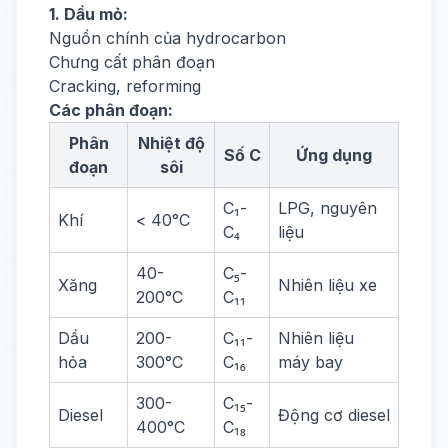
1. Dầu mỏ:
Nguồn chính của hydrocarbon
Chưng cất phân đoạn
Cracking, reforming
Các phân đoạn:
Phân
Nhiệt độ
Số C
Ứng dụng
đoạn
sôi
C₁-
LPG, nguyên
Khí
< 40°C
C₄
liệu
40-
C₅-
Xăng
Nhiên liệu xe
200°C
C₁₁
Dầu
200-
C₁₁-
Nhiên liệu
hỏa
300°C
C₁₆
máy bay
300-
C₁₅-
Diesel
Động cơ diesel
400°C
C₁₈