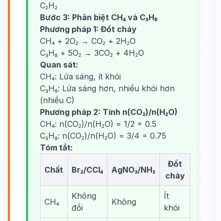
C₂H₂
Bước 3: Phân biệt CH₄ và C₃H₈
Phương pháp 1: Đốt cháy
CH₄ + 2O₂ → CO₂ + 2H₂O
C₃H₈ + 5O₂ → 3CO₂ + 4H₂O
Quan sát:
CH₄: Lửa sáng, ít khói
C₃H₈: Lửa sáng hơn, nhiều khói hơn
(nhiều C)
Phương pháp 2: Tính n(CO₂)/n(H₂O)
CH₄: n(CO₂)/n(H₂O) = 1/2 = 0.5
C₃H₈: n(CO₂)/n(H₂O) = 3/4 = 0.75
Tóm tắt:
Đốt
Chất
Br₂/CCl₄
AgNO₃/NH₃
cháy
Không
Ít
CH₄
Không
đổi
khói