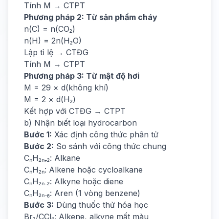
Tính M → CTPT
Phương pháp 2: Từ sản phẩm cháy
n(C) = n(CO₂)
n(H) = 2n(H₂O)
Lập tỉ lệ → CTĐG
Tính M → CTPT
Phương pháp 3: Từ mật độ hơi
M = 29 × d(không khí)
M = 2 × d(H₂)
Kết hợp với CTĐG → CTPT
b) Nhận biết loại hydrocarbon
Bước 1:
Xác định công thức phân tử
Bước 2:
So sánh với công thức chung
CₙH₂ₙ₊₂: Alkane
CₙH₂ₙ: Alkene hoặc cycloalkane
CₙH₂ₙ₋₂: Alkyne hoặc diene
CₙH₂ₙ₋₆: Aren (1 vòng benzene)
Bước 3:
Dùng thuốc thử hóa học
Br₂/CCl₄: Alkene, alkyne mất màu