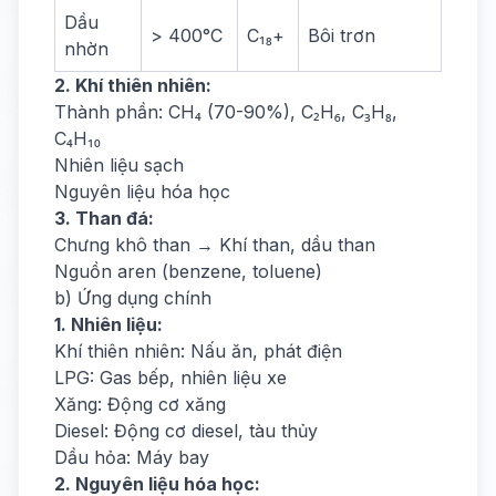
Dầu
> 400°C
C₁₈+
Bôi trơn
nhờn
2. Khí thiên nhiên:
Thành phần: CH₄ (70-90%), C₂H₆, C₃H₈,
C₄H₁₀
Nhiên liệu sạch
Nguyên liệu hóa học
3. Than đá:
Chưng khô than → Khí than, dầu than
Nguồn aren (benzene, toluene)
b) Ứng dụng chính
1. Nhiên liệu:
Khí thiên nhiên: Nấu ăn, phát điện
LPG: Gas bếp, nhiên liệu xe
Xăng: Động cơ xăng
Diesel: Động cơ diesel, tàu thủy
Dầu hỏa: Máy bay
2. Nguyên liệu hóa học: