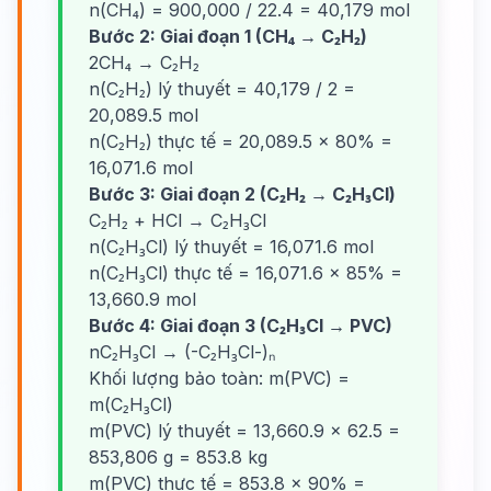
n(CH₄) = 900,000 / 22.4 = 40,179 mol
Bước 2: Giai đoạn 1 (CH₄ → C₂H₂)
2CH₄ → C₂H₂
n(C₂H₂) lý thuyết = 40,179 / 2 =
20,089.5 mol
n(C₂H₂) thực tế = 20,089.5 × 80% =
16,071.6 mol
Bước 3: Giai đoạn 2 (C₂H₂ → C₂H₃Cl)
C₂H₂ + HCl → C₂H₃Cl
n(C₂H₃Cl) lý thuyết = 16,071.6 mol
n(C₂H₃Cl) thực tế = 16,071.6 × 85% =
13,660.9 mol
Bước 4: Giai đoạn 3 (C₂H₃Cl → PVC)
nC₂H₃Cl → (-C₂H₃Cl-)ₙ
Khối lượng bảo toàn: m(PVC) =
m(C₂H₃Cl)
m(PVC) lý thuyết = 13,660.9 × 62.5 =
853,806 g = 853.8 kg
m(PVC) thực tế = 853.8 × 90% =