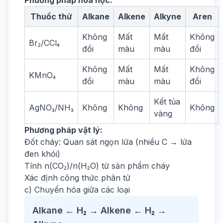
Phương pháp hóa học:
Thuốc thử
Alkane
Alkene
Alkyne
Aren
Không
Mất
Mất
Không
Br₂/CCl₄
đổi
màu
màu
đổi
Không
Mất
Mất
Không
KMnO₄
đổi
màu
màu
đổi
Kết tủa
AgNO₃/NH₃
Không
Không
Không
vàng
Phương pháp vật lý:
Đốt cháy: Quan sát ngọn lửa (nhiều C → lửa
đen khói)
Tính n(CO₂)/n(H₂O) từ sản phẩm cháy
Xác định công thức phân tử
c) Chuyển hóa giữa các loại
Alkane ← H₂ → Alkene ← H₂ →