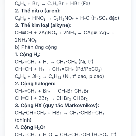
C₆H₆ + Br₂ → C₆H₅Br + HBr (Fe)
2. Thế nitro (aren):
C₆H₆ + HNO₃ → C₆H₅NO₂ + H₂O (H₂SO₄ đặc)
3. Thế kim loại (alkyne):
CH≡CH + 2AgNO₃ + 2NH₃ → CAg≡CAg↓ +
2NH₄NO₃
b) Phản ứng cộng
1. Cộng H₂:
CH₂=CH₂ + H₂ → CH₃-CH₃ (Ni, t°)
CH≡CH + H₂ → CH₂=CH₂ (Pd/PbCO₃)
C₆H₆ + 3H₂ → C₆H₁₂ (Ni, t° cao, p cao)
2. Cộng halogen:
CH₂=CH₂ + Br₂ → CH₂Br-CH₂Br
CH≡CH + 2Br₂ → CHBr₂-CHBr₂
3. Cộng HX (quy tắc Markovnikov):
CH₃-CH=CH₂ + HBr → CH₃-CHBr-CH₃
(chính)
4. Cộng H₂O:
CH₂=CH₂ + H₂O → CH₃-CH₂-OH (H₂SO₄, t°)