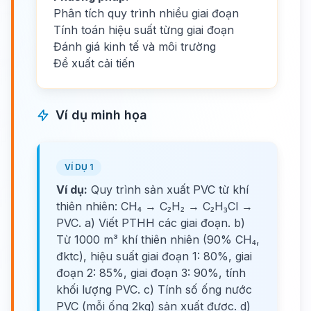
Phân tích quy trình nhiều giai đoạn
Tính toán hiệu suất từng giai đoạn
Đánh giá kinh tế và môi trường
Đề xuất cải tiến
Ví dụ minh họa
VÍ DỤ 1
Ví dụ:
Quy trình sản xuất PVC từ khí
thiên nhiên: CH₄ → C₂H₂ → C₂H₃Cl →
PVC. a) Viết PTHH các giai đoạn. b)
Từ 1000 m³ khí thiên nhiên (90% CH₄,
đktc), hiệu suất giai đoạn 1: 80%, giai
đoạn 2: 85%, giai đoạn 3: 90%, tính
khối lượng PVC. c) Tính số ống nước
PVC (mỗi ống 2kg) sản xuất được. d)