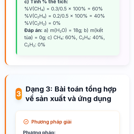
c) Tính % thể tích:
%V(CH₄) = 0.3/0.5 × 100% = 60%
%V(C₂H₄) = 0.2/0.5 × 100% = 40%
%V(C₂H₂) = 0%
Đáp án:
a) m(H₂O) = 18g; b) m(kết
tủa) = 0g; c) CH₄: 60%, C₂H₄: 40%,
C₂H₂: 0%
Dạng 3: Bài toán tổng hợp
3
về sản xuất và ứng dụng
Phương pháp giải
Phương pháp: