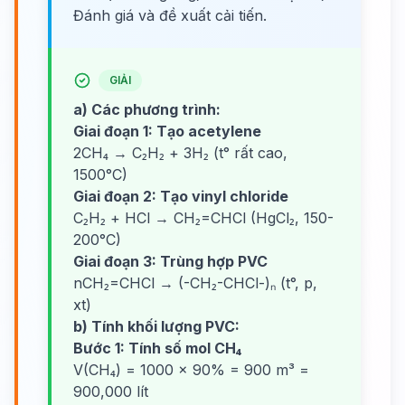
Đánh giá và đề xuất cải tiến.
GIẢI
a) Các phương trình:
Giai đoạn 1: Tạo acetylene
2CH₄ → C₂H₂ + 3H₂ (t° rất cao,
1500°C)
Giai đoạn 2: Tạo vinyl chloride
C₂H₂ + HCl → CH₂=CHCl (HgCl₂, 150-
200°C)
Giai đoạn 3: Trùng hợp PVC
nCH₂=CHCl → (-CH₂-CHCl-)ₙ (t°, p,
xt)
b) Tính khối lượng PVC:
Bước 1: Tính số mol CH₄
V(CH₄) = 1000 × 90% = 900 m³ =
900,000 lít