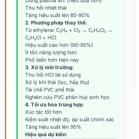
Dùng plasma arc (hiệu quả hơn)
Thu hồi nhiệt thải
Tăng hiệu suất lên 85-90%
2. Phương pháp thay thế:
Từ ethylene: C₂H₄ + Cl₂ → C₂H₄Cl₂ →
C₂H₃Cl + HCl
Hiệu suất cao hơn (90-95%)
Ít tốn năng lượng hơn
Phổ biến hơn hiện nay
3. Xử lý môi trường:
Thu hồi HCl tái sử dụng
Xử lý khí thải (lọc, hấp thụ)
Tái chế PVC phế thải
Nghiên cứu PVC phân hủy sinh học
4. Tối ưu hóa trùng hợp:
Xúc tác tốt hơn
Kiểm soát nhiệt độ, áp suất chính xác
Tăng hiệu suất lên 95%
Hiệu quả dự kiến: