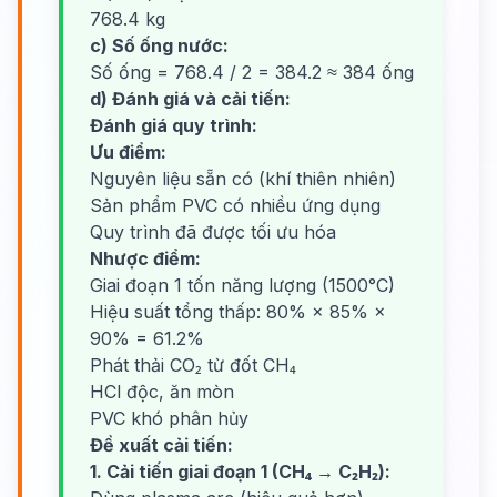
768.4 kg
c) Số ống nước:
Số ống = 768.4 / 2 = 384.2 ≈ 384 ống
d) Đánh giá và cải tiến:
Đánh giá quy trình:
Ưu điểm:
Nguyên liệu sẵn có (khí thiên nhiên)
Sản phẩm PVC có nhiều ứng dụng
Quy trình đã được tối ưu hóa
Nhược điểm:
Giai đoạn 1 tốn năng lượng (1500°C)
Hiệu suất tổng thấp: 80% × 85% ×
90% = 61.2%
Phát thải CO₂ từ đốt CH₄
HCl độc, ăn mòn
PVC khó phân hủy
Đề xuất cải tiến:
1. Cải tiến giai đoạn 1 (CH₄ → C₂H₂):