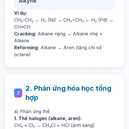
Alkyne
Ví dụ:
CH₃-CH₃ ← H₂ (Ni) → CH₂=CH₂ ← H₂ (Pd) →
CH≡CH
Cracking:
Alkane nặng → Alkane nhẹ +
Alkene
Reforming:
Alkane → Aren (tăng chỉ số
octane)
2. Phản ứng hóa học tổng
2
hợp
a) Phản ứng thế
1. Thế halogen (alkane, aren):
CH₄ + Cl₂ → CH₃Cl + HCl (ánh sáng)