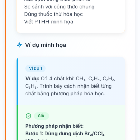
So sánh với công thức chung
Dùng thuốc thử hóa học
Viết PTHH minh họa
Ví dụ minh họa
VÍ DỤ 1
Ví dụ:
Có 4 chất khí: CH₄, C₂H₄, C₂H₂,
C₃H₈. Trình bày cách nhận biết từng
chất bằng phương pháp hóa học.
GIẢI
Phương pháp nhận biết:
Bước 1: Dùng dung dịch Br₂/CCl₄