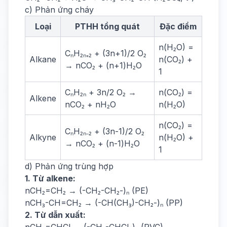
c) Phản ứng cháy
Loại
PTHH tổng quát
Đặc điểm
n(H₂O) =
CₙH₂ₙ₊₂ + (3n+1)/2 O₂
Alkane
n(CO₂) +
→ nCO₂ + (n+1)H₂O
1
CₙH₂ₙ + 3n/2 O₂ →
n(CO₂) =
Alkene
nCO₂ + nH₂O
n(H₂O)
n(CO₂) =
CₙH₂ₙ₋₂ + (3n-1)/2 O₂
Alkyne
n(H₂O) +
→ nCO₂ + (n-1)H₂O
1
d) Phản ứng trùng hợp
1. Từ alkene:
nCH₂=CH₂ → (-CH₂-CH₂-)ₙ (PE)
nCH₃-CH=CH₂ → (-CH(CH₃)-CH₂-)ₙ (PP)
2. Từ dẫn xuất: