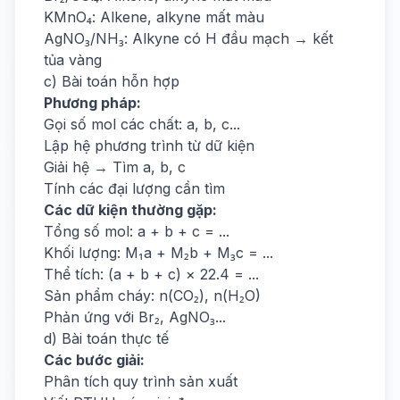
KMnO₄: Alkene, alkyne mất màu
AgNO₃/NH₃: Alkyne có H đầu mạch → kết
tủa vàng
c) Bài toán hỗn hợp
Phương pháp:
Gọi số mol các chất: a, b, c...
Lập hệ phương trình từ dữ kiện
Giải hệ → Tìm a, b, c
Tính các đại lượng cần tìm
Các dữ kiện thường gặp:
Tổng số mol: a + b + c = ...
Khối lượng: M₁a + M₂b + M₃c = ...
Thể tích: (a + b + c) × 22.4 = ...
Sản phẩm cháy: n(CO₂), n(H₂O)
Phản ứng với Br₂, AgNO₃...
d) Bài toán thực tế
Các bước giải:
Phân tích quy trình sản xuất