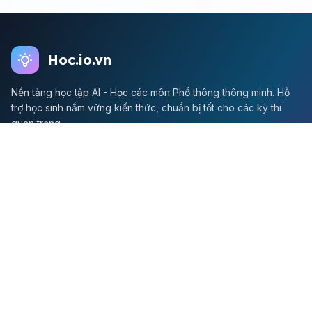
Hoc.io.vn
Nền tảng học tập AI - Học các môn Phổ thông thông minh. Hỗ
trợ học sinh nắm vững kiến thức, chuẩn bị tốt cho các kỳ thi
quan trọng.
Môn Toán
Toán học
Đề thi Toán
Học Toán
Tikz
Về chúng tôi
Giới thiệu