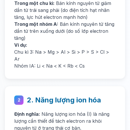
Trong một chu kì:
Bán kính nguyên tử giảm
dần từ trái sang phải (do điện tích hạt nhân
tăng, lực hút electron mạnh hơn)
Trong một nhóm A:
Bán kính nguyên tử tăng
dần từ trên xuống dưới (do số lớp electron
tăng)
Ví dụ:
Chu kì 3: Na > Mg > Al > Si > P > S > Cl >
Ar
Nhóm IA: Li < Na < K < Rb < Cs
2. Năng lượng ion hóa
2
Định nghĩa:
Năng lượng ion hóa (I) là năng
lượng cần thiết để tách electron ra khỏi
nguyên tử ở trạng thái cơ bản.