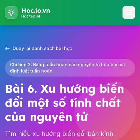
Hoc.io.vn
Học tập AI
Quay lại danh sách bài học
Chương 2: Bảng tuần hoàn các nguyên tố hóa học và
định luật tuần hoàn
Bài 6. Xu hướng biến
đổi một số tính chất
của nguyên tử
Tìm hiểu xu hướng biến đổi bán kính