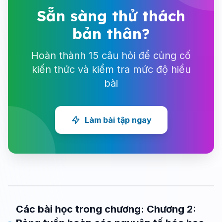
Sẵn sàng thử thách
bản thân?
Hoàn thành 15 câu hỏi để củng cố
kiến thức và kiểm tra mức độ hiểu
bài
Làm bài tập ngay
Các bài học trong chương: Chương 2: