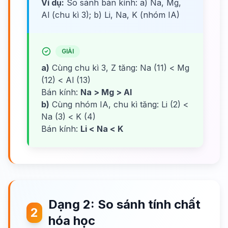
Ví dụ:
So sánh bán kính: a) Na, Mg,
Al (chu kì 3); b) Li, Na, K (nhóm IA)
GIẢI
a)
Cùng chu kì 3, Z tăng: Na (11) < Mg
(12) < Al (13)
Bán kính:
Na > Mg > Al
b)
Cùng nhóm IA, chu kì tăng: Li (2) <
Na (3) < K (4)
Bán kính:
Li < Na < K
Dạng 2: So sánh tính chất
2
hóa học