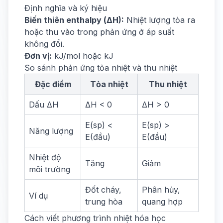
Định nghĩa và ký hiệu
Biến thiên enthalpy (ΔH):
Nhiệt lượng tỏa ra
hoặc thu vào trong phản ứng ở áp suất
không đổi.
Đơn vị:
kJ/mol hoặc kJ
So sánh phản ứng tỏa nhiệt và thu nhiệt
Đặc điểm
Tỏa nhiệt
Thu nhiệt
Dấu ΔH
ΔH < 0
ΔH > 0
E(sp) <
E(sp) >
Năng lượng
E(đầu)
E(đầu)
Nhiệt độ
Tăng
Giảm
môi trường
Đốt cháy,
Phân hủy,
Ví dụ
trung hòa
quang hợp
Cách viết phương trình nhiệt hóa học