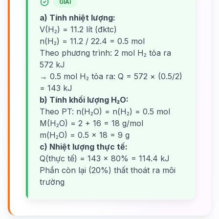
GIẢI
a) Tính nhiệt lượng:
V(H₂) = 11.2 lít (đktc)
n(H₂) = 11.2 / 22.4 = 0.5 mol
Theo phương trình: 2 mol H₂ tỏa ra
572 kJ
→ 0.5 mol H₂ tỏa ra: Q = 572 × (0.5/2)
= 143 kJ
b) Tính khối lượng H₂O:
Theo PT: n(H₂O) = n(H₂) = 0.5 mol
M(H₂O) = 2 + 16 = 18 g/mol
m(H₂O) = 0.5 × 18 = 9 g
c) Nhiệt lượng thực tế:
Q(thực tế) = 143 × 80% = 114.4 kJ
Phần còn lại (20%) thất thoát ra môi
trường