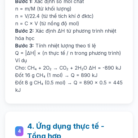
Bước 1:
Xác định số mol chất
n = m/M (từ khối lượng)
n = V/22.4 (từ thể tích khí ở đktc)
n = C × V (từ nồng độ mol)
Bước 2:
Xác định ΔH từ phương trình nhiệt
hóa học
Bước 3:
Tính nhiệt lượng theo tỉ lệ
Q = |ΔH| × (n thực tế / n trong phương trình)
Ví dụ
Cho: CH₄ + 2O₂ → CO₂ + 2H₂O ΔH = -890 kJ
Đốt 16 g CH₄ (1 mol) → Q = 890 kJ
Đốt 8 g CH₄ (0.5 mol) → Q = 890 × 0.5 = 445
kJ
4. Ứng dụng thực tế -
4
Tổng hợp