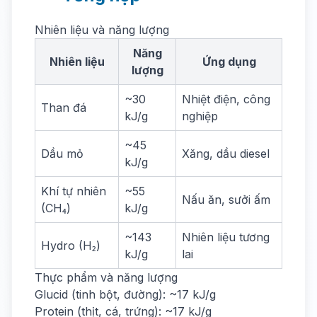
Nhiên liệu và năng lượng
Năng
Nhiên liệu
Ứng dụng
lượng
~30
Nhiệt điện, công
Than đá
kJ/g
nghiệp
~45
Dầu mỏ
Xăng, dầu diesel
kJ/g
Khí tự nhiên
~55
Nấu ăn, sưởi ấm
(CH₄)
kJ/g
~143
Nhiên liệu tương
Hydro (H₂)
kJ/g
lai
Thực phẩm và năng lượng
Glucid (tinh bột, đường): ~17 kJ/g
Protein (thịt, cá, trứng): ~17 kJ/g