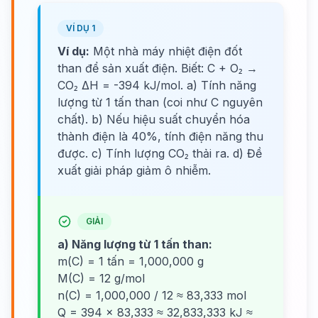
VÍ DỤ 1
Ví dụ:
Một nhà máy nhiệt điện đốt
than để sản xuất điện. Biết: C + O₂ →
CO₂ ΔH = -394 kJ/mol. a) Tính năng
lượng từ 1 tấn than (coi như C nguyên
chất). b) Nếu hiệu suất chuyển hóa
thành điện là 40%, tính điện năng thu
được. c) Tính lượng CO₂ thải ra. d) Đề
xuất giải pháp giảm ô nhiễm.
GIẢI
a) Năng lượng từ 1 tấn than:
m(C) = 1 tấn = 1,000,000 g
M(C) = 12 g/mol
n(C) = 1,000,000 / 12 ≈ 83,333 mol
Q = 394 × 83,333 ≈ 32,833,333 kJ ≈