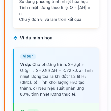
Sử dụng phương trình nhiệt hóa học
Tính nhiệt lượng theo tỉ lệ: Q = |ΔH| ×
n
Chú ý đơn vị và làm tròn kết quả
Ví dụ minh họa
VÍ DỤ 1
Ví dụ:
Cho phương trình: 2H₂(g) +
O₂(g) → 2H₂O(l) ΔH = -572 kJ. a) Tính
nhiệt lượng tỏa ra khi đốt 11.2 lít H₂
(đktc). b) Tính khối lượng H₂O tạo
thành. c) Nếu hiệu suất phản ứng
80%, tính nhiệt lượng thực tế.