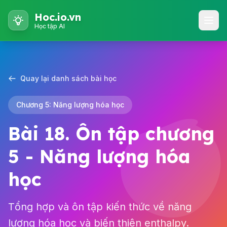
Hoc.io.vn
Học tập AI
Quay lại danh sách bài học
Chương 5: Năng lượng hóa học
Bài 18. Ôn tập chương
5 - Năng lượng hóa
học
Tổng hợp và ôn tập kiến thức về năng
lượng hóa học và biến thiên enthalpy.