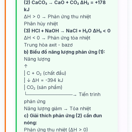
(2) CaCO₃ → CaO + CO₂ ΔH₂ = +178
kJ
ΔH > 0 → Phản ứng thu nhiệt
Phân hủy nhiệt
(3) HCl + NaOH → NaCl + H₂O ΔH₃ < 0
ΔH < 0 → Phản ứng tỏa nhiệt
Trung hòa axit - bazơ
b) Biểu đồ năng lượng phản ứng (1):
Năng lượng
↑
| C + O₂ (chất đầu)
| ↓ ΔH = -394 kJ
| CO₂ (sản phẩm)
└──────────────→ Tiến trình
phản ứng
Năng lượng giảm → Tỏa nhiệt
c) Giải thích phản ứng (2) cần đun
nóng:
Phản ứng thu nhiệt (ΔH > 0)