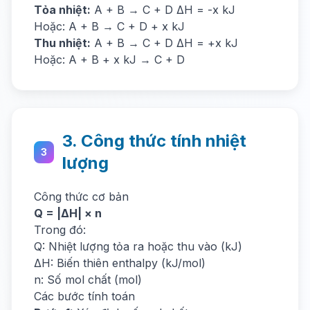
Tỏa nhiệt:
A + B → C + D ΔH = -x kJ
Hoặc: A + B → C + D + x kJ
Thu nhiệt:
A + B → C + D ΔH = +x kJ
Hoặc: A + B + x kJ → C + D
3. Công thức tính nhiệt
3
lượng
Công thức cơ bản
Q = |ΔH| × n
Trong đó:
Q: Nhiệt lượng tỏa ra hoặc thu vào (kJ)
ΔH: Biến thiên enthalpy (kJ/mol)
n: Số mol chất (mol)
Các bước tính toán