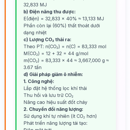
32,833 MJ
b) Điện năng thu được:
E(điện) = 32,833 × 40% ≈ 13,133 MJ
Phần còn lại (60%) thất thoát dưới
dạng nhiệt
c) Lượng CO₂ thải ra:
Theo PT: n(CO₂) = n(C) = 83,333 mol
M(CO₂) = 12 + 32 = 44 g/mol
m(CO₂) = 83,333 × 44 ≈ 3,667,000 g ≈
3.67 tấn
d) Giải pháp giảm ô nhiễm:
1. Công nghệ:
Lắp đặt hệ thống lọc khí thải
Thu hồi và lưu trữ CO₂
Nâng cao hiệu suất đốt cháy
2. Chuyển đổi năng lượng:
Sử dụng khí tự nhiên (ít CO₂ hơn)
Phát triển năng lượng tái tạo: