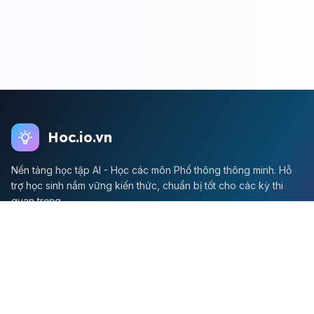
Hoc.io.vn
Nền tảng học tập AI - Học các môn Phổ thông thông minh. Hỗ
trợ học sinh nắm vững kiến thức, chuẩn bị tốt cho các kỳ thi
quan trọng.
Môn Toán
Toán học
Đề thi Toán
Học Toán