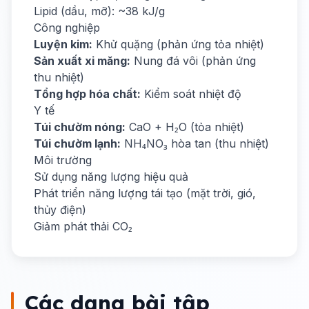
Lipid (dầu, mỡ): ~38 kJ/g
Công nghiệp
Luyện kim:
Khử quặng (phản ứng tỏa nhiệt)
Sản xuất xi măng:
Nung đá vôi (phản ứng
thu nhiệt)
Tổng hợp hóa chất:
Kiểm soát nhiệt độ
Y tế
Túi chườm nóng:
CaO + H₂O (tỏa nhiệt)
Túi chườm lạnh:
NH₄NO₃ hòa tan (thu nhiệt)
Môi trường
Sử dụng năng lượng hiệu quả
Phát triển năng lượng tái tạo (mặt trời, gió,
thủy điện)
Giảm phát thải CO₂
Các dạng bài tập