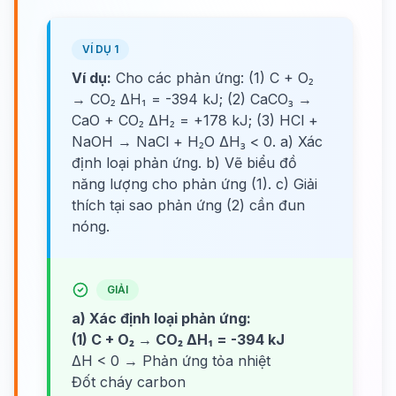
VÍ DỤ 1
Ví dụ:
Cho các phản ứng: (1) C + O₂
→ CO₂ ΔH₁ = -394 kJ; (2) CaCO₃ →
CaO + CO₂ ΔH₂ = +178 kJ; (3) HCl +
NaOH → NaCl + H₂O ΔH₃ < 0. a) Xác
định loại phản ứng. b) Vẽ biểu đồ
năng lượng cho phản ứng (1). c) Giải
thích tại sao phản ứng (2) cần đun
nóng.
GIẢI
a) Xác định loại phản ứng:
(1) C + O₂ → CO₂ ΔH₁ = -394 kJ
ΔH < 0 → Phản ứng tỏa nhiệt
Đốt cháy carbon