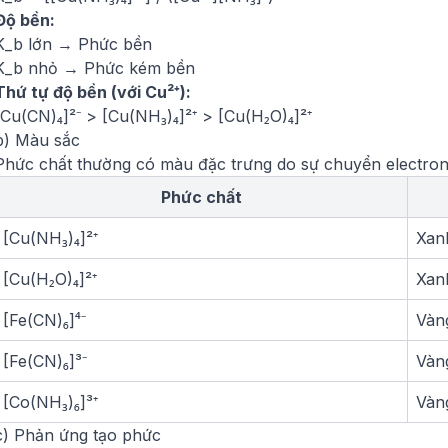
Độ bền:
K_b lớn → Phức bền
K_b nhỏ → Phức kém bền
Thứ tự độ bền (với Cu²⁺):
[Cu(CN)₄]²⁻ > [Cu(NH₃)₄]²⁺ > [Cu(H₂O)₄]²⁺
b) Màu sắc
Phức chất thường có màu đặc trưng do sự chuyển electron g
Phức chất
[Cu(NH₃)₄]²⁺
Xan
[Cu(H₂O)₄]²⁺
Xan
[Fe(CN)₆]⁴⁻
Vàn
[Fe(CN)₆]³⁻
Vàn
[Co(NH₃)₆]³⁺
Vàn
c) Phản ứng tạo phức