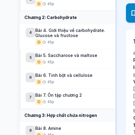
🟡
45p
Chương 2: Carbohydrate
Bài 4. Giới thiệu về carbohydrate.
4
Glucose và fructose
🟡
45p
Bài 5. Saccharose và maltose
5
🟡
45p
Bài 6. Tinh bột và cellulose
6
🟡
45p
Bài 7. Ôn tập chương 2
7
🟡
45p
Chương 3: Hợp chất chứa nitrogen
Bài 8. Amine
8
🟡
45p