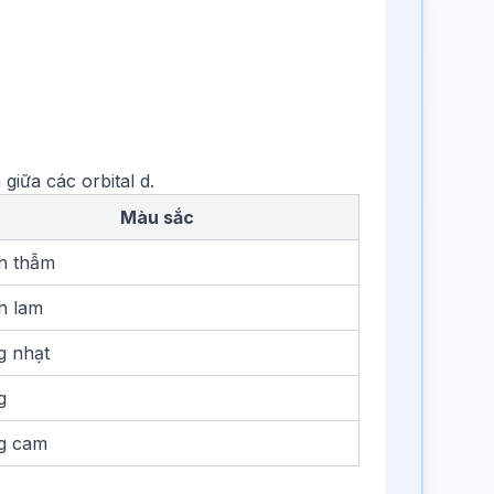
iữa các orbital d.
Màu sắc
h thẫm
h lam
g nhạt
g
g cam