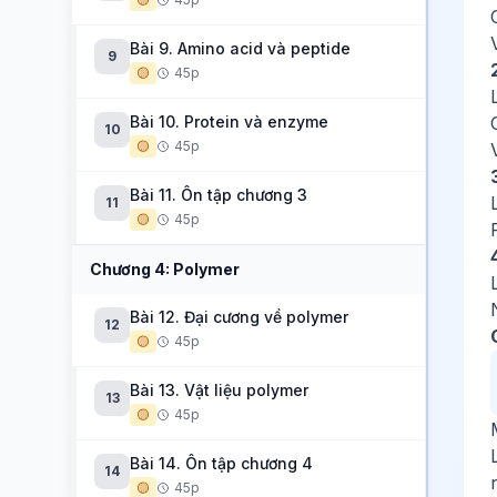
Bài 9. Amino acid và peptide
9
🟡
45p
Bài 10. Protein và enzyme
10
🟡
45p
Bài 11. Ôn tập chương 3
11
🟡
45p
Chương 4: Polymer
Bài 12. Đại cương về polymer
12
🟡
45p
Bài 13. Vật liệu polymer
13
🟡
45p
Bài 14. Ôn tập chương 4
14
🟡
45p