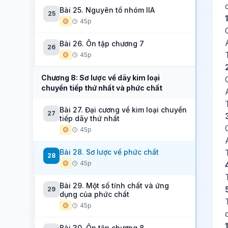
Bài 25. Nguyên tố nhóm IIA
25
🟡
45p
Bài 26. Ôn tập chương 7
26
🟡
45p
Chương 8: Sơ lược về dãy kim loại
chuyển tiếp thứ nhất và phức chất
Bài 27. Đại cương về kim loại chuyển
27
tiếp dãy thứ nhất
🟡
45p
Bài 28. Sơ lược về phức chất
28
🟡
45p
Bài 29. Một số tính chất và ứng
29
dụng của phức chất
🟡
45p
Bài 30. Ôn tập chương 8