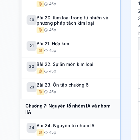
🟡
45p
Bài 20. Kim loại trong tự nhiên và
20
phương pháp tách kim loại
🟡
45p
Bài 21. Hợp kim
21
🟡
45p
Bài 22. Sự ăn mòn kim loại
22
🟡
45p
Bài 23. Ôn tập chương 6
23
🟡
45p
Chương 7: Nguyên tố nhóm IA và nhóm
IIA
Bài 24. Nguyên tố nhóm IA
24
🟡
45p