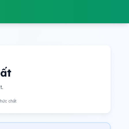
hất
t.
phức chất