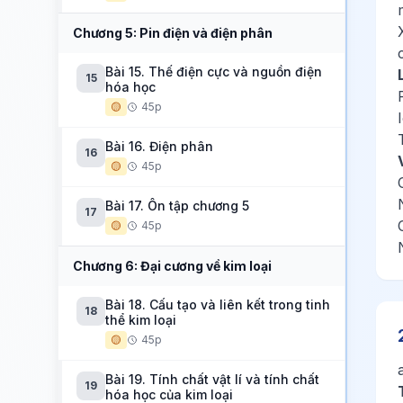
Chương 5: Pin điện và điện phân
Bài 15. Thế điện cực và nguồn điện
15
hóa học
🟡
45p
Bài 16. Điện phân
16
🟡
45p
Bài 17. Ôn tập chương 5
17
🟡
45p
Chương 6: Đại cương về kim loại
Bài 18. Cấu tạo và liên kết trong tinh
18
thể kim loại
🟡
45p
Bài 19. Tính chất vật lí và tính chất
19
hóa học của kim loại