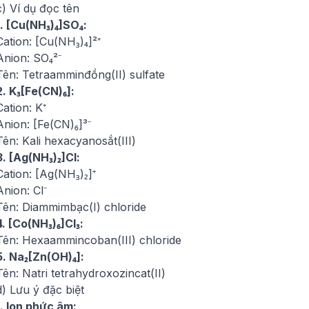
c) Ví dụ đọc tên
1. [Cu(NH₃)₄]SO₄:
Cation: [Cu(NH₃)₄]²⁺
Anion: SO₄²⁻
Tên: Tetraamminđồng(II) sulfate
2. K₃[Fe(CN)₆]:
Cation: K⁺
Anion: [Fe(CN)₆]³⁻
Tên: Kali hexacyanosắt(III)
3. [Ag(NH₃)₂]Cl:
Cation: [Ag(NH₃)₂]⁺
Anion: Cl⁻
Tên: Diammimbạc(I) chloride
4. [Co(NH₃)₆]Cl₃:
Tên: Hexaammincoban(III) chloride
5. Na₂[Zn(OH)₄]:
Tên: Natri tetrahydroxozincat(II)
d) Lưu ý đặc biệt
1. Ion phức âm: