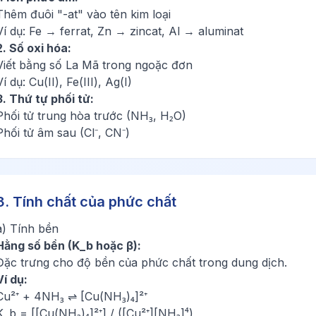
Thêm đuôi "-at" vào tên kim loại
Ví dụ: Fe → ferrat, Zn → zincat, Al → aluminat
2. Số oxi hóa:
Viết bằng số La Mã trong ngoặc đơn
Ví dụ: Cu(II), Fe(III), Ag(I)
3. Thứ tự phối tử:
Phối tử trung hòa trước (NH₃, H₂O)
Phối tử âm sau (Cl⁻, CN⁻)
3. Tính chất của phức chất
a) Tính bền
Hằng số bền (K_b hoặc β):
Đặc trưng cho độ bền của phức chất trong dung dịch.
Ví dụ:
Cu²⁺ + 4NH₃ ⇌ [Cu(NH₃)₄]²⁺
K_b = [[Cu(NH₃)₄]²⁺] / ([Cu²⁺][NH₃]⁴)