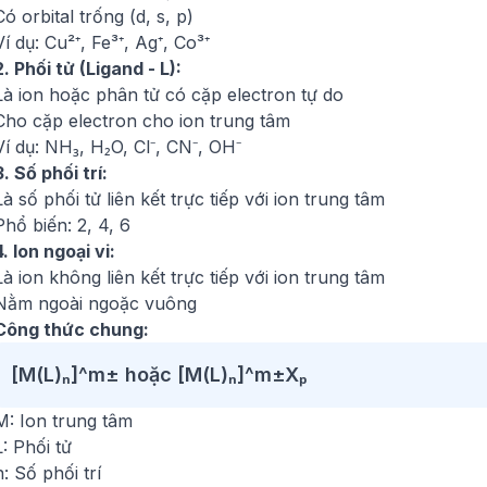
Có orbital trống (d, s, p)
Ví dụ: Cu²⁺, Fe³⁺, Ag⁺, Co³⁺
2. Phối tử (Ligand - L):
Là ion hoặc phân tử có cặp electron tự do
Cho cặp electron cho ion trung tâm
Ví dụ: NH₃, H₂O, Cl⁻, CN⁻, OH⁻
3. Số phối trí:
Là số phối tử liên kết trực tiếp với ion trung tâm
Phổ biến: 2, 4, 6
4. Ion ngoại vi:
Là ion không liên kết trực tiếp với ion trung tâm
Nằm ngoài ngoặc vuông
Công thức chung:
[M(L)ₙ]^m± hoặc [M(L)ₙ]^m±Xₚ
M: Ion trung tâm
L: Phối tử
n: Số phối trí