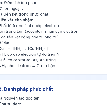
m: Điện tích ion phức
X: Ion ngoại vi
c) Liên kết trong phức chất
Liên kết cho nhận:
Phối tử (donor) cho cặp electron
Ion trung tâm (acceptor) nhận cặp electron
Tạo liên kết cộng hóa trị phối trí
Ví dụ:
Cu²⁺ + 4NH₃ → [Cu(NH₃)₄]²⁺
NH₃ có cặp electron tự do trên N
Cu²⁺ có orbital 3d, 4s, 4p trống
NH₃ cho electron → Cu²⁺ nhận
2. Danh pháp phức chất
a) Nguyên tắc đọc tên
Thứ tự đọc: