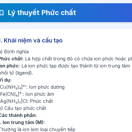
Lý thuyết Phức chất
1. Khái niệm và cấu tạo
a) Định nghĩa
Phức chất:
Là hợp chất trong đó có chứa ion phức hoặc p
Ion phức:
Là ion phức tạp được tạo thành từ ion trung tâm (t
phối tử (ligand).
Ví dụ:
[Cu(NH₃)₄]²⁺: Ion phức dương
[Fe(CN)₆]⁴⁻: Ion phức âm
[Ag(NH₃)₂]Cl: Phức chất
b) Cấu tạo phức chất
Các thành phần:
1. Ion trung tâm (M):
Thường là ion kim loại chuyển tiếp