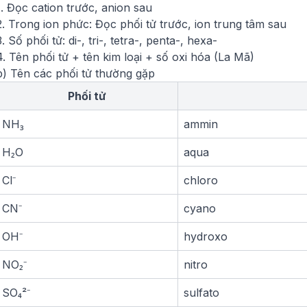
1. Đọc cation trước, anion sau
2. Trong ion phức: Đọc phối tử trước, ion trung tâm sau
3. Số phối tử: di-, tri-, tetra-, penta-, hexa-
4. Tên phối tử + tên kim loại + số oxi hóa (La Mã)
b) Tên các phối tử thường gặp
Phối tử
NH₃
ammin
H₂O
aqua
Cl⁻
chloro
CN⁻
cyano
OH⁻
hydroxo
NO₂⁻
nitro
SO₄²⁻
sulfato