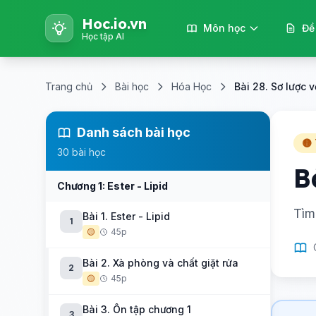
Hoc.io.vn
Môn học
Đề
Học tập AI
Trang chủ
Bài học
Hóa Học
Bài 28. Sơ lược 
Danh sách bài học
🟡
30 bài học
B
Chương 1: Ester - Lipid
Tìm
Bài 1. Ester - Lipid
1
🟡
45p
Bài 2. Xà phòng và chất giặt rửa
2
🟡
45p
Bài 3. Ôn tập chương 1
3