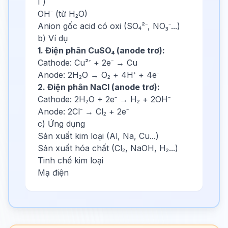
I⁻)
OH⁻ (từ H₂O)
Anion gốc acid có oxi (SO₄²⁻, NO₃⁻...)
b) Ví dụ
1. Điện phân CuSO₄ (anode trơ):
Cathode: Cu²⁺ + 2e⁻ → Cu
Anode: 2H₂O → O₂ + 4H⁺ + 4e⁻
2. Điện phân NaCl (anode trơ):
Cathode: 2H₂O + 2e⁻ → H₂ + 2OH⁻
Anode: 2Cl⁻ → Cl₂ + 2e⁻
c) Ứng dụng
Sản xuất kim loại (Al, Na, Cu...)
Sản xuất hóa chất (Cl₂, NaOH, H₂...)
Tinh chế kim loại
Mạ điện