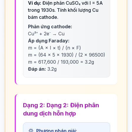
Ví dụ:
Điện phân CuSO₄ với I = 5A
trong 1930s. Tính khối lượng Cu
bám cathode.
Phản ứng cathode:
Cu²⁺ + 2e⁻ → Cu
Áp dụng Faraday:
m = (A × I × t) / (n × F)
m = (64 × 5 × 1930) / (2 × 96500)
m = 617,600 / 193,000 = 3.2g
Đáp án:
3.2g
Dạng 2: Dạng 2: Điện phân
dung dịch hỗn hợp
Phương pháp giải: