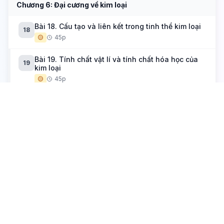
Chương 6: Đại cương về kim loại
Bài 18. Cấu tạo và liên kết trong tinh thể kim loại
18
🟡
45p
Bài 19. Tính chất vật lí và tính chất hóa học của
19
kim loại
🟡
45p
Bài 20. Kim loại trong tự nhiên và phương pháp
20
tách kim loại
🟡
45p
Bài 21. Hợp kim
21
🟡
45p
Bài 22. Sự ăn mòn kim loại
22
🟡
45p
Bài 23. Ôn tập chương 6
23
🟡
45p