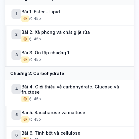
Bài 1. Ester - Lipid
1
🟡
45p
Bài 2. Xà phòng và chất giặt rửa
2
🟡
45p
Bài 3. Ôn tập chương 1
3
🟡
45p
Chương 2: Carbohydrate
Bài 4. Giới thiệu về carbohydrate. Glucose và
4
fructose
🟡
45p
Bài 5. Saccharose và maltose
5
🟡
45p
Bài 6. Tinh bột và cellulose
6