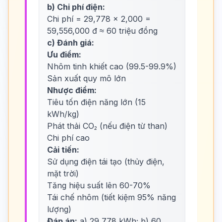
b) Chi phí điện:
Chi phí = 29,778 × 2,000 =
59,556,000 đ ≈ 60 triệu đồng
c) Đánh giá:
Ưu điểm:
Nhôm tinh khiết cao (99.5-99.9%)
Sản xuất quy mô lớn
Nhược điểm:
Tiêu tốn điện năng lớn (15
kWh/kg)
Phát thải CO₂ (nếu điện từ than)
Chi phí cao
Cải tiến:
Sử dụng điện tái tạo (thủy điện,
mặt trời)
Tăng hiệu suất lên 60-70%
Tái chế nhôm (tiết kiệm 95% năng
lượng)
Đáp án:
a) 29,778 kWh; b) 60