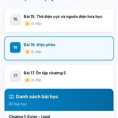
Bài 15. Thế điện cực và nguồn điện hóa học
15
🟡
45p
Bài 16. Điện phân
16
🟡
45p
Bài 17. Ôn tập chương 5
17
🟡
45p
Danh sách bài học
30 bài học
Chương 1: Ester - Lipid