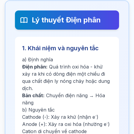
Lý thuyết Điện phân
1. Khái niệm và nguyên tắc
a) Định nghĩa
Điện phân:
Quá trình oxi hóa - khử
xảy ra khi có dòng điện một chiều đi
qua chất điện ly nóng chảy hoặc dung
dịch.
Bản chất:
Chuyển điện năng → Hóa
năng
b) Nguyên tắc
Cathode (-): Xảy ra khử (nhận e⁻)
Anode (+): Xảy ra oxi hóa (nhường e⁻)
Cation di chuyển về cathode