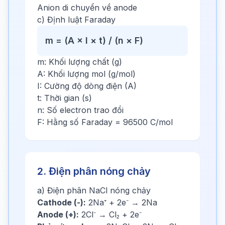
Anion di chuyển về anode
c) Định luật Faraday
m = (A × I × t) / (n × F)
m: Khối lượng chất (g)
A: Khối lượng mol (g/mol)
I: Cường độ dòng điện (A)
t: Thời gian (s)
n: Số electron trao đổi
F: Hằng số Faraday = 96500 C/mol
2. Điện phân nóng chảy
a) Điện phân NaCl nóng chảy
Cathode (-):
2Na⁺ + 2e⁻ → 2Na
Anode (+):
2Cl⁻ → Cl₂ + 2e⁻