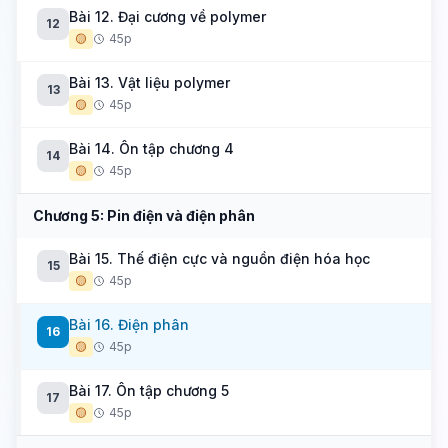
Bài 12. Đại cương về polymer
12
🟡
45p
Bài 13. Vật liệu polymer
13
🟡
45p
Bài 14. Ôn tập chương 4
14
🟡
45p
Chương 5: Pin điện và điện phân
Bài 15. Thế điện cực và nguồn điện hóa học
15
🟡
45p
Bài 16. Điện phân
16
🟡
45p
Bài 17. Ôn tập chương 5
17
🟡
45p