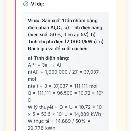
Ví dụ:
Ví dụ:
Sản xuất 1 tấn nhôm bằng
điện phân Al₂O₃. a) Tính điện năng
(hiệu suất 50%, điện áp 5V). b)
Tính chi phí điện (2,000đ/kWh). c)
Đánh giá và đề xuất cải tiến.
a) Tính điện năng:
Al³⁺ + 3e⁻ → Al
n(Al) = 1,000,000 / 27 = 37,037
mol
n(e⁻) = 3 × 37,037 = 111,111 mol
Q = 111,111 × 96,500 = 10.72 × 10⁹
C
W lý thuyết = Q × U = 10.72 × 10⁹
× 5 = 53.6 × 10⁹ J = 14,889 kWh
W thực tế = 14,889 / 50% =
29,778 kWh