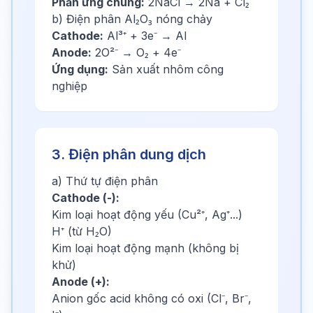
Phản ứng chung:
2NaCl → 2Na + Cl₂
b) Điện phân Al₂O₃ nóng chảy
Cathode:
Al³⁺ + 3e⁻ → Al
Anode:
2O²⁻ → O₂ + 4e⁻
Ứng dụng:
Sản xuất nhôm công
nghiệp
3. Điện phân dung dịch
a) Thứ tự điện phân
Cathode (-):
Kim loại hoạt động yếu (Cu²⁺, Ag⁺...)
H⁺ (từ H₂O)
Kim loại hoạt động mạnh (không bị
khử)
Anode (+):
Anion gốc acid không có oxi (Cl⁻, Br⁻,