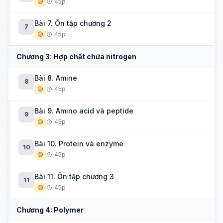
🟡
45p
Bài 7. Ôn tập chương 2
7
🟡
45p
Chương 3: Hợp chất chứa nitrogen
Bài 8. Amine
8
🟡
45p
Bài 9. Amino acid và peptide
9
🟡
45p
Bài 10. Protein và enzyme
10
🟡
45p
Bài 11. Ôn tập chương 3
11
🟡
45p
Chương 4: Polymer