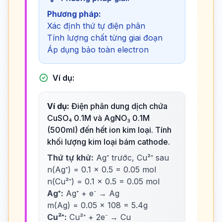
Phương pháp:
Xác định thứ tự điện phân
Tính lượng chất từng giai đoạn
Áp dụng bảo toàn electron
Ví dụ:
Ví dụ:
Điện phân dung dịch chứa
CuSO₄ 0.1M và AgNO₃ 0.1M
(500ml) đến hết ion kim loại. Tính
khối lượng kim loại bám cathode.
Thứ tự khử:
Ag⁺ trước, Cu²⁺ sau
n(Ag⁺) = 0.1 × 0.5 = 0.05 mol
n(Cu²⁺) = 0.1 × 0.5 = 0.05 mol
Ag⁺:
Ag⁺ + e⁻ → Ag
m(Ag) = 0.05 × 108 = 5.4g
Cu²⁺:
Cu²⁺ + 2e⁻ → Cu