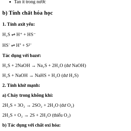
Tan ít trong nước
b) Tính chất hóa học
1. Tính axit yếu:
H₂S ⇌ H⁺ + HS⁻
HS⁻ ⇌ H⁺ + S²⁻
Tác dụng với bazơ:
H₂S + 2NaOH → Na₂S + 2H₂O (dư NaOH)
H₂S + NaOH → NaHS + H₂O (dư H₂S)
2. Tính khử mạnh:
a) Cháy trong không khí:
2H₂S + 3O₂ → 2SO₂ + 2H₂O (dư O₂)
2H₂S + O₂ → 2S + 2H₂O (thiếu O₂)
b) Tác dụng với chất oxi hóa: