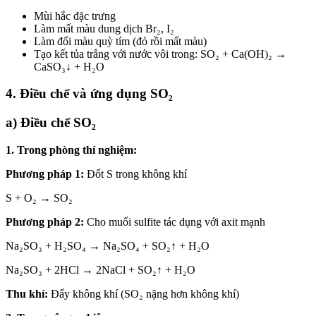
Mùi hắc đặc trưng
Làm mất màu dung dịch Br₂, I₂
Làm đổi màu quỳ tím (đỏ rồi mất màu)
Tạo kết tủa trắng với nước vôi trong: SO₂ + Ca(OH)₂ →
CaSO₃↓ + H₂O
4. Điều chế và ứng dụng SO₂
a) Điều chế SO₂
1. Trong phòng thí nghiệm:
Phương pháp 1:
Đốt S trong không khí
S + O₂ → SO₂
Phương pháp 2:
Cho muối sulfite tác dụng với axit mạnh
Na₂SO₃ + H₂SO₄ → Na₂SO₄ + SO₂↑ + H₂O
Na₂SO₃ + 2HCl → 2NaCl + SO₂↑ + H₂O
Thu khí:
Đẩy không khí (SO₂ nặng hơn không khí)