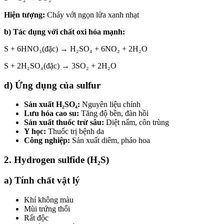
Hiện tượng:
Cháy với ngọn lửa xanh nhạt
b) Tác dụng với chất oxi hóa mạnh:
S + 6HNO₃(đặc) → H₂SO₄ + 6NO₂ + 2H₂O
S + 2H₂SO₄(đặc) → 3SO₂ + 2H₂O
d) Ứng dụng của sulfur
Sản xuất H₂SO₄:
Nguyên liệu chính
Lưu hóa cao su:
Tăng độ bền, đàn hồi
Sản xuất thuốc trừ sâu:
Diệt nấm, côn trùng
Y học:
Thuốc trị bệnh da
Công nghiệp:
Sản xuất diêm, pháo hoa
2. Hydrogen sulfide (H₂S)
a) Tính chất vật lý
Khí không màu
Mùi trứng thối
Rất độc