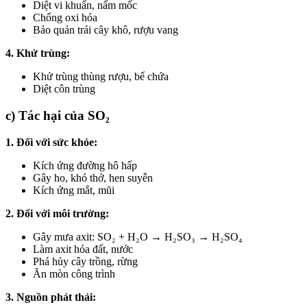
Diệt vi khuẩn, nấm mốc
Chống oxi hóa
Bảo quản trái cây khô, rượu vang
4. Khử trùng:
Khử trùng thùng rượu, bể chứa
Diệt côn trùng
c) Tác hại của SO₂
1. Đối với sức khỏe:
Kích ứng đường hô hấp
Gây ho, khó thở, hen suyễn
Kích ứng mắt, mũi
2. Đối với môi trường:
Gây mưa axit: SO₂ + H₂O → H₂SO₃ → H₂SO₄
Làm axit hóa đất, nước
Phá hủy cây trồng, rừng
Ăn mòn công trình
3. Nguồn phát thải: