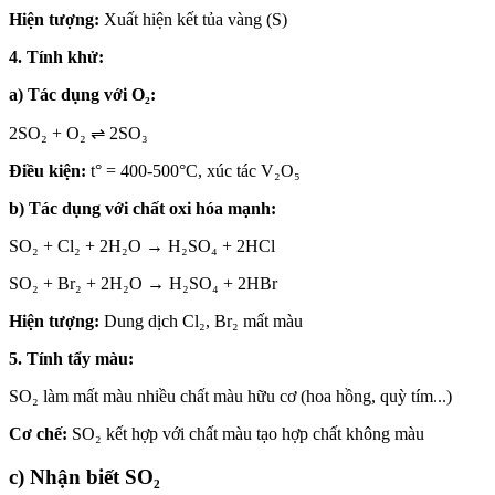
Hiện tượng:
Xuất hiện kết tủa vàng (S)
4. Tính khử:
a) Tác dụng với O₂:
2SO₂ + O₂ ⇌ 2SO₃
Điều kiện:
t° = 400-500°C, xúc tác V₂O₅
b) Tác dụng với chất oxi hóa mạnh:
SO₂ + Cl₂ + 2H₂O → H₂SO₄ + 2HCl
SO₂ + Br₂ + 2H₂O → H₂SO₄ + 2HBr
Hiện tượng:
Dung dịch Cl₂, Br₂ mất màu
5. Tính tẩy màu:
SO₂ làm mất màu nhiều chất màu hữu cơ (hoa hồng, quỳ tím...)
Cơ chế:
SO₂ kết hợp với chất màu tạo hợp chất không màu
c) Nhận biết SO₂