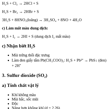
H₂S + Cl₂ → 2HCl + S
H₂S + Br₂ → 2HBr + S
3H₂S + 8HNO₃(loãng) → 3H₂SO₄ + 8NO + 4H₂O
c) Làm mất màu dung dịch:
H₂S + I₂ → 2HI + S (dung dịch I₂ mất màu)
c) Nhận biết H₂S
Mùi trứng thối đặc trưng
Làm đen giấy tẩm Pb(CH₃COO)₂: H₂S + Pb²⁺ → PbS↓ (đen)
+ 2H⁺
3. Sulfur dioxide (SO₂)
a) Tính chất vật lý
Khí không màu
Mùi hắc, sốc mũi
Độc
Nặng hơn không khí (d = 2.26)