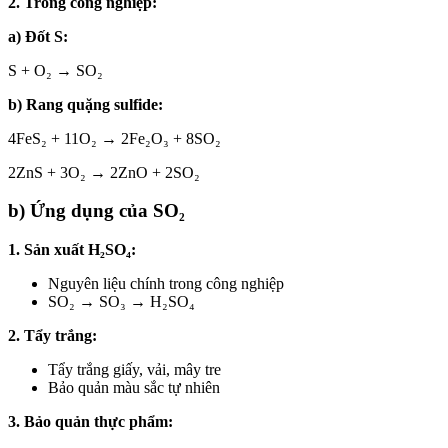
2. Trong công nghiệp:
a) Đốt S:
S + O₂ → SO₂
b) Rang quặng sulfide:
4FeS₂ + 11O₂ → 2Fe₂O₃ + 8SO₂
2ZnS + 3O₂ → 2ZnO + 2SO₂
b) Ứng dụng của SO₂
1. Sản xuất H₂SO₄:
Nguyên liệu chính trong công nghiệp
SO₂ → SO₃ → H₂SO₄
2. Tẩy trắng:
Tẩy trắng giấy, vải, mây tre
Bảo quản màu sắc tự nhiên
3. Bảo quản thực phẩm: