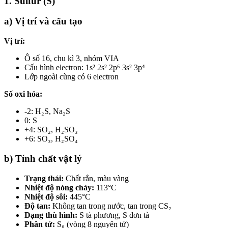
1. Sulfur (S)
a) Vị trí và cấu tạo
Vị trí:
Ô số 16, chu kì 3, nhóm VIA
Cấu hình electron: 1s² 2s² 2p⁶ 3s² 3p⁴
Lớp ngoài cùng có 6 electron
Số oxi hóa:
-2: H₂S, Na₂S
0: S
+4: SO₂, H₂SO₃
+6: SO₃, H₂SO₄
b) Tính chất vật lý
Trạng thái:
Chất rắn, màu vàng
Nhiệt độ nóng chảy:
113°C
Nhiệt độ sôi:
445°C
Độ tan:
Không tan trong nước, tan trong CS₂
Dạng thù hình:
S tà phương, S đơn tà
Phân tử:
S₈ (vòng 8 nguyên tử)