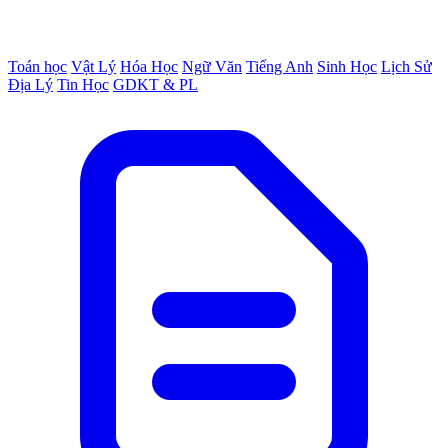
Toán học
Vật Lý
Hóa Học
Ngữ Văn
Tiếng Anh
Sinh Học
Lịch Sử
Địa Lý
Tin Học
GDKT & PL