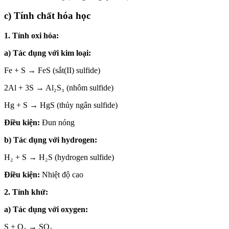
c) Tính chất hóa học
1. Tính oxi hóa:
a) Tác dụng với kim loại:
Fe + S → FeS (sắt(II) sulfide)
2Al + 3S → Al₂S₃ (nhôm sulfide)
Hg + S → HgS (thủy ngân sulfide)
Điều kiện:
Đun nóng
b) Tác dụng với hydrogen:
H₂ + S → H₂S (hydrogen sulfide)
Điều kiện:
Nhiệt độ cao
2. Tính khử:
a) Tác dụng với oxygen:
S + O₂ → SO₂