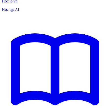
Hoc.io.vn
Học tập AI