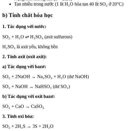
Tan nhiều trong nước (1 lít H₂O hòa tan 40 lít SO₂ ở 20°C)
b) Tính chất hóa học
1. Tác dụng với nước:
SO₂ + H₂O ⇌ H₂SO₃ (axit sulfurous)
H₂SO₃ là axit yếu, không bền
2. Tính axit (oxit axit):
a) Tác dụng với bazơ:
SO₂ + 2NaOH → Na₂SO₃ + H₂O (dư NaOH)
SO₂ + NaOH → NaHSO₃ (dư SO₂)
b) Tác dụng với oxit bazơ:
SO₂ + CaO → CaSO₃
3. Tính oxi hóa:
SO₂ + 2H₂S → 3S + 2H₂O