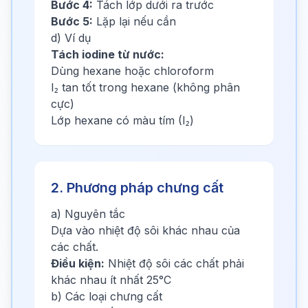
Bước 4:
Tách lớp dưới ra trước
Bước 5:
Lặp lại nếu cần
d) Ví dụ
Tách iodine từ nước:
Dùng hexane hoặc chloroform
I₂ tan tốt trong hexane (không phân
cực)
Lớp hexane có màu tím (I₂)
2. Phương pháp chưng cất
a) Nguyên tắc
Dựa vào nhiệt độ sôi khác nhau của
các chất.
Điều kiện:
Nhiệt độ sôi các chất phải
khác nhau ít nhất 25°C
b) Các loại chưng cất