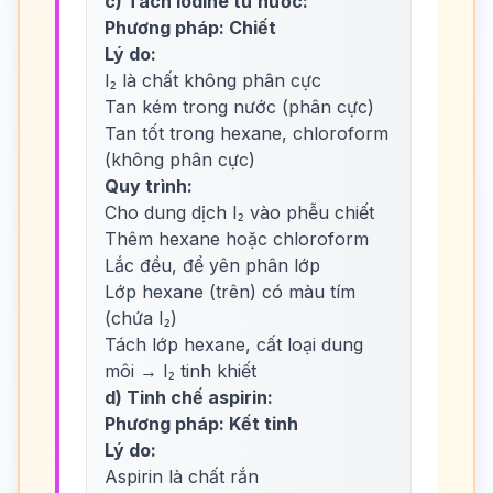
c) Tách iodine từ nước:
Phương pháp: Chiết
Lý do:
I₂ là chất không phân cực
Tan kém trong nước (phân cực)
Tan tốt trong hexane, chloroform
(không phân cực)
Quy trình:
Cho dung dịch I₂ vào phễu chiết
Thêm hexane hoặc chloroform
Lắc đều, để yên phân lớp
Lớp hexane (trên) có màu tím
(chứa I₂)
Tách lớp hexane, cất loại dung
môi → I₂ tinh khiết
d) Tinh chế aspirin:
Phương pháp: Kết tinh
Lý do:
Aspirin là chất rắn