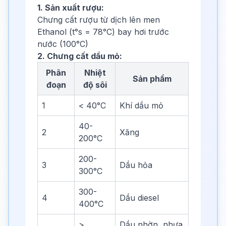
1. Sản xuất rượu:
Chưng cất rượu từ dịch lên men
Ethanol (t°s = 78°C) bay hơi trước
nước (100°C)
2. Chưng cất dầu mỏ:
Phân
Nhiệt
Sản phẩm
đoạn
độ sôi
1
< 40°C
Khí dầu mỏ
40-
2
Xăng
200°C
200-
3
Dầu hỏa
300°C
300-
4
Dầu diesel
400°C
>
Dầu nhờn, nhựa