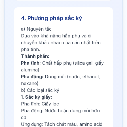
4. Phương pháp sắc ký
a) Nguyên tắc
Dựa vào khả năng hấp phụ và di
chuyển khác nhau của các chất trên
pha tĩnh.
Thành phần:
Pha tĩnh:
Chất hấp phụ (silica gel, giấy,
alumina)
Pha động:
Dung môi (nước, ethanol,
hexane)
b) Các loại sắc ký
1. Sắc ký giấy:
Pha tĩnh: Giấy lọc
Pha động: Nước hoặc dung môi hữu
cơ
Ứng dụng: Tách chất màu, amino acid