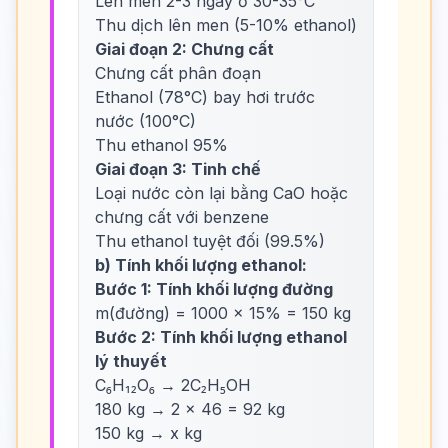
Lên men 2-3 ngày ở 30-35°C
Thu dịch lên men (5-10% ethanol)
Giai đoạn 2: Chưng cất
Chưng cất phân đoạn
Ethanol (78°C) bay hơi trước
nước (100°C)
Thu ethanol 95%
Giai đoạn 3: Tinh chế
Loại nước còn lại bằng CaO hoặc
chưng cất với benzene
Thu ethanol tuyệt đối (99.5%)
b) Tính khối lượng ethanol:
Bước 1: Tính khối lượng đường
m(đường) = 1000 × 15% = 150 kg
Bước 2: Tính khối lượng ethanol
lý thuyết
C₆H₁₂O₆ → 2C₂H₅OH
180 kg → 2 × 46 = 92 kg
150 kg → x kg