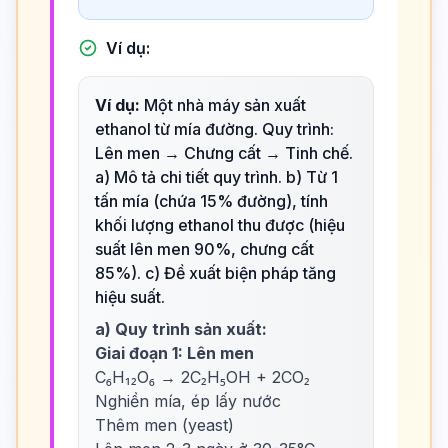
Ví dụ:
Ví dụ:
Một nhà máy sản xuất
ethanol từ mía đường. Quy trình:
Lên men → Chưng cất → Tinh chế.
a) Mô tả chi tiết quy trình. b) Từ 1
tấn mía (chứa 15% đường), tính
khối lượng ethanol thu được (hiệu
suất lên men 90%, chưng cất
85%). c) Đề xuất biện pháp tăng
hiệu suất.
a) Quy trình sản xuất:
Giai đoạn 1: Lên men
C₆H₁₂O₆ → 2C₂H₅OH + 2CO₂
Nghiền mía, ép lấy nước
Thêm men (yeast)