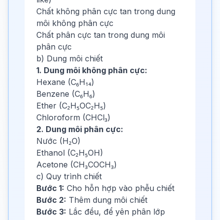
Chất không phân cực tan trong dung
môi không phân cực
Chất phân cực tan trong dung môi
phân cực
b) Dung môi chiết
1. Dung môi không phân cực:
Hexane (C₆H₁₄)
Benzene (C₆H₆)
Ether (C₂H₅OC₂H₅)
Chloroform (CHCl₃)
2. Dung môi phân cực:
Nước (H₂O)
Ethanol (C₂H₅OH)
Acetone (CH₃COCH₃)
c) Quy trình chiết
Bước 1:
Cho hỗn hợp vào phễu chiết
Bước 2:
Thêm dung môi chiết
Bước 3:
Lắc đều, để yên phân lớp