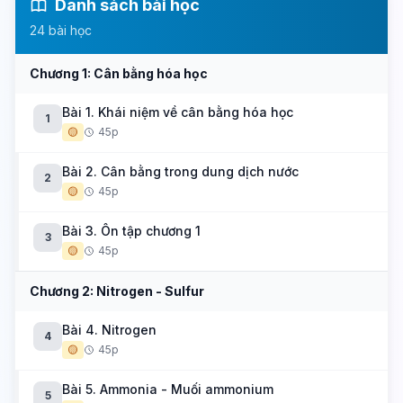
Danh sách bài học
24 bài học
Chương 1: Cân bằng hóa học
Bài 1. Khái niệm về cân bằng hóa học
1
🟡
45p
Bài 2. Cân bằng trong dung dịch nước
2
🟡
45p
Bài 3. Ôn tập chương 1
3
🟡
45p
Chương 2: Nitrogen - Sulfur
Bài 4. Nitrogen
4
🟡
45p
Bài 5. Ammonia - Muối ammonium
5