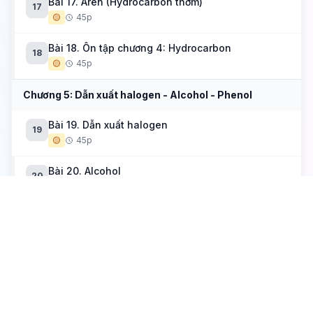
Bài 17. Aren (Hydrocarbon thơm)
17
🟡
45p
Bài 18. Ôn tập chương 4: Hydrocarbon
18
🟡
45p
Chương 5: Dẫn xuất halogen - Alcohol - Phenol
Bài 19. Dẫn xuất halogen
19
🟡
45p
Bài 20. Alcohol
20
🟡
45p
Bài 21. Phenol
21
🟡
45p
Bài 22. Ether (Ete)
22
🟡
45p
Chương 6: Hợp chất carbonyl - Acid carboxylic