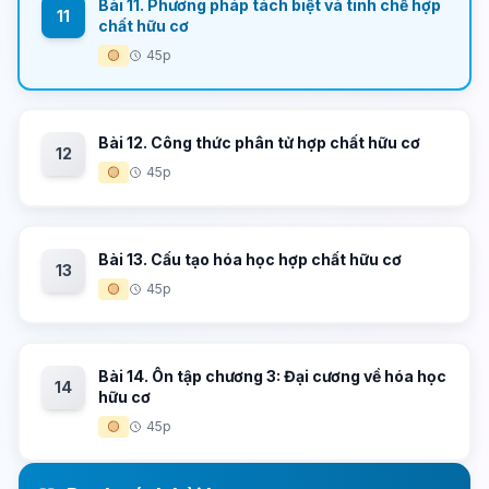
Bài 11. Phương pháp tách biệt và tinh chế hợp
11
chất hữu cơ
🟡
45p
Bài 12. Công thức phân tử hợp chất hữu cơ
12
🟡
45p
Bài 13. Cấu tạo hóa học hợp chất hữu cơ
13
🟡
45p
Bài 14. Ôn tập chương 3: Đại cương về hóa học
14
hữu cơ
🟡
45p