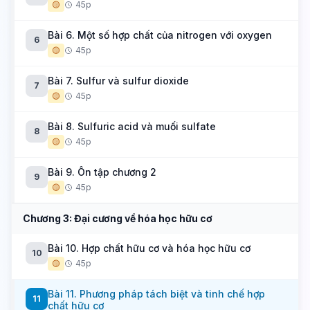
🟡
45p
Bài 6. Một số hợp chất của nitrogen với oxygen
6
🟡
45p
Bài 7. Sulfur và sulfur dioxide
7
🟡
45p
Bài 8. Sulfuric acid và muối sulfate
8
🟡
45p
Bài 9. Ôn tập chương 2
9
🟡
45p
Chương 3: Đại cương về hóa học hữu cơ
Bài 10. Hợp chất hữu cơ và hóa học hữu cơ
10
🟡
45p
Bài 11. Phương pháp tách biệt và tinh chế hợp
11
chất hữu cơ