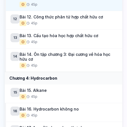
🟡
45p
Bài 12. Công thức phân tử hợp chất hữu cơ
12
🟡
45p
Bài 13. Cấu tạo hóa học hợp chất hữu cơ
13
🟡
45p
Bài 14. Ôn tập chương 3: Đại cương về hóa học
14
hữu cơ
🟡
45p
Chương 4: Hydrocarbon
Bài 15. Alkane
15
🟡
45p
Bài 16. Hydrocarbon không no
16
🟡
45p