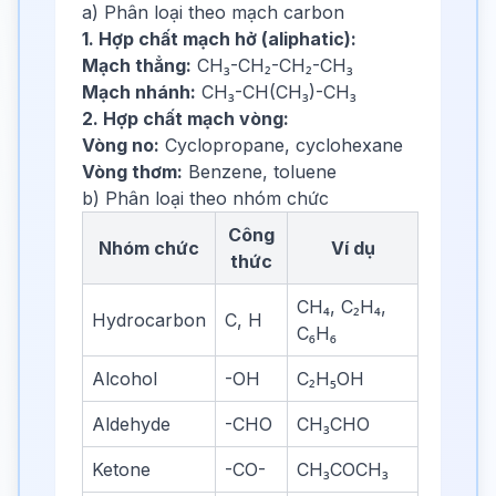
a) Phân loại theo mạch carbon
1. Hợp chất mạch hở (aliphatic):
Mạch thẳng:
CH₃-CH₂-CH₂-CH₃
Mạch nhánh:
CH₃-CH(CH₃)-CH₃
2. Hợp chất mạch vòng:
Vòng no:
Cyclopropane, cyclohexane
Vòng thơm:
Benzene, toluene
b) Phân loại theo nhóm chức
Công
Nhóm chức
Ví dụ
thức
CH₄, C₂H₄,
Hydrocarbon
C, H
C₆H₆
Alcohol
-OH
C₂H₅OH
Aldehyde
-CHO
CH₃CHO
Ketone
-CO-
CH₃COCH₃