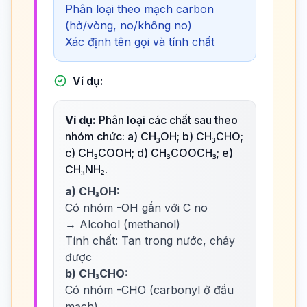
Phân loại theo mạch carbon
(hở/vòng, no/không no)
Xác định tên gọi và tính chất
Ví dụ:
Ví dụ:
Phân loại các chất sau theo
nhóm chức: a) CH₃OH; b) CH₃CHO;
c) CH₃COOH; d) CH₃COOCH₃; e)
CH₃NH₂.
a) CH₃OH:
Có nhóm -OH gắn với C no
→ Alcohol (methanol)
Tính chất: Tan trong nước, cháy
được
b) CH₃CHO:
Có nhóm -CHO (carbonyl ở đầu
mạch)