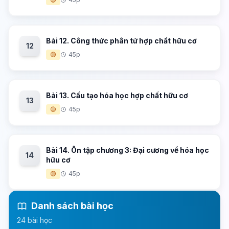
Bài 12. Công thức phân tử hợp chất hữu cơ
12
🟡
45p
Bài 13. Cấu tạo hóa học hợp chất hữu cơ
13
🟡
45p
Bài 14. Ôn tập chương 3: Đại cương về hóa học
14
hữu cơ
🟡
45p
Danh sách bài học
24 bài học