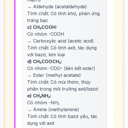
→ Aldehyde (acetaldehyde)
Tính chất: Có tính khử, phản ứng
tráng bạc
c) CH₃COOH:
Có nhóm -COOH
→ Carboxylic acid (acetic acid)
Tính chất: Có tính axit, tác dụng
với bazơ, kim loại
d) CH₃COOCH₃:
Có nhóm -COO- (liên kết ester)
→ Ester (methyl acetate)
Tính chất: Có mùi thơm, thủy
phân trong môi trường axit/bazơ
e) CH₃NH₂:
Có nhóm -NH₂
→ Amine (methylamine)
Tính chất: Có tính bazơ yếu, tác
dụng với axit