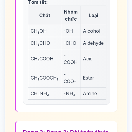
Tóm tắt:
Nhóm
Chất
Loại
chức
CH₃OH
-OH
Alcohol
CH₃CHO
-CHO
Aldehyde
-
CH₃COOH
Acid
COOH
-
CH₃COOCH₃
Ester
COO-
CH₃NH₂
-NH₂
Amine