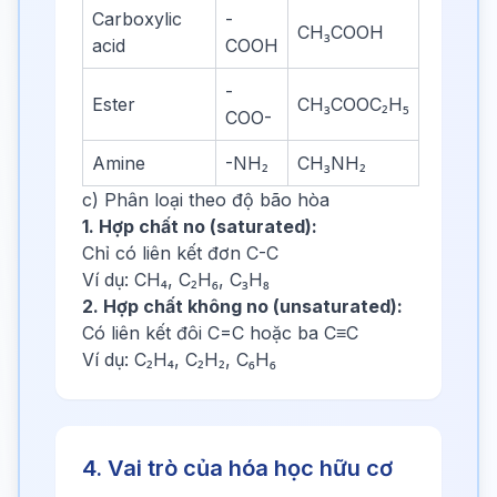
Carboxylic
-
CH₃COOH
acid
COOH
-
Ester
CH₃COOC₂H₅
COO-
Amine
-NH₂
CH₃NH₂
c) Phân loại theo độ bão hòa
1. Hợp chất no (saturated):
Chỉ có liên kết đơn C-C
Ví dụ: CH₄, C₂H₆, C₃H₈
2. Hợp chất không no (unsaturated):
Có liên kết đôi C=C hoặc ba C≡C
Ví dụ: C₂H₄, C₂H₂, C₆H₆
4. Vai trò của hóa học hữu cơ