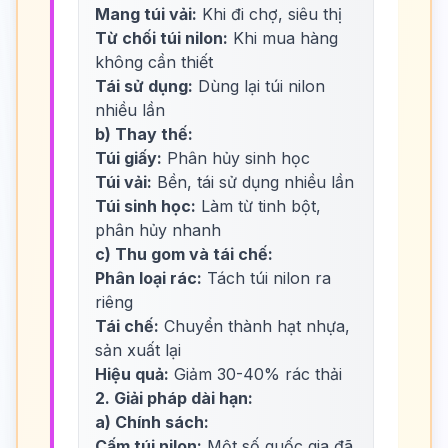
Mang túi vải:
Khi đi chợ, siêu thị
Từ chối túi nilon:
Khi mua hàng
không cần thiết
Tái sử dụng:
Dùng lại túi nilon
nhiều lần
b) Thay thế:
Túi giấy:
Phân hủy sinh học
Túi vải:
Bền, tái sử dụng nhiều lần
Túi sinh học:
Làm từ tinh bột,
phân hủy nhanh
c) Thu gom và tái chế:
Phân loại rác:
Tách túi nilon ra
riêng
Tái chế:
Chuyển thành hạt nhựa,
sản xuất lại
Hiệu quả:
Giảm 30-40% rác thải
2. Giải pháp dài hạn:
a) Chính sách:
Cấm túi nilon:
Một số quốc gia đã