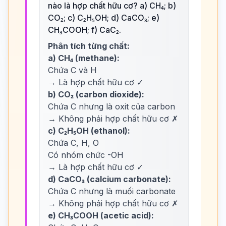
nào là hợp chất hữu cơ? a) CH₄; b)
CO₂; c) C₂H₅OH; d) CaCO₃; e)
CH₃COOH; f) CaC₂.
Phân tích từng chất:
a) CH₄ (methane):
Chứa C và H
→ Là hợp chất hữu cơ ✓
b) CO₂ (carbon dioxide):
Chứa C nhưng là oxit của carbon
→ Không phải hợp chất hữu cơ ✗
c) C₂H₅OH (ethanol):
Chứa C, H, O
Có nhóm chức -OH
→ Là hợp chất hữu cơ ✓
d) CaCO₃ (calcium carbonate):
Chứa C nhưng là muối carbonate
→ Không phải hợp chất hữu cơ ✗
e) CH₃COOH (acetic acid):