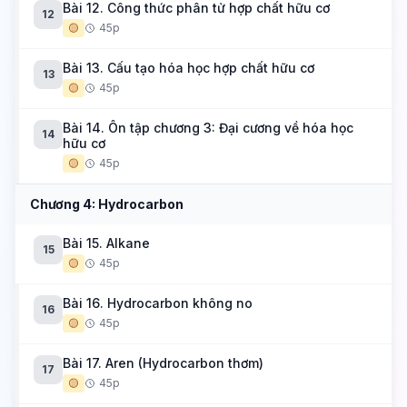
Bài 12. Công thức phân tử hợp chất hữu cơ
12
🟡
45p
Bài 13. Cấu tạo hóa học hợp chất hữu cơ
13
🟡
45p
Bài 14. Ôn tập chương 3: Đại cương về hóa học
14
hữu cơ
🟡
45p
Chương 4: Hydrocarbon
Bài 15. Alkane
15
🟡
45p
Bài 16. Hydrocarbon không no
16
🟡
45p
Bài 17. Aren (Hydrocarbon thơm)
17
🟡
45p