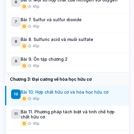
6
🟡
45p
Bài 7. Sulfur và sulfur dioxide
7
🟡
45p
Bài 8. Sulfuric acid và muối sulfate
8
🟡
45p
Bài 9. Ôn tập chương 2
9
🟡
45p
Chương 3: Đại cương về hóa học hữu cơ
Bài 10. Hợp chất hữu cơ và hóa học hữu cơ
10
🟡
45p
Bài 11. Phương pháp tách biệt và tinh chế hợp
11
chất hữu cơ
🟡
45p