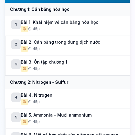
Chương 1: Cân bằng hóa học
Bài 1. Khái niệm về cân bằng hóa học
1
🟡
45p
Bài 2. Cân bằng trong dung dịch nước
2
🟡
45p
Bài 3. Ôn tập chương 1
3
🟡
45p
Chương 2: Nitrogen - Sulfur
Bài 4. Nitrogen
4
🟡
45p
Bài 5. Ammonia - Muối ammonium
5
🟡
45p
Bài 6. Một số hợp chất của nitrogen với oxygen