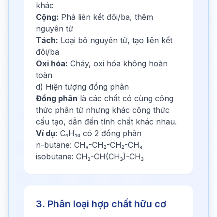
khác
Cộng:
Phá liên kết đôi/ba, thêm
nguyên tử
Tách:
Loại bỏ nguyên tử, tạo liên kết
đôi/ba
Oxi hóa:
Cháy, oxi hóa không hoàn
toàn
d) Hiện tượng đồng phân
Đồng phân
là các chất có cùng công
thức phân tử nhưng khác công thức
cấu tạo, dẫn đến tính chất khác nhau.
Ví dụ:
C₄H₁₀ có 2 đồng phân
n-butane: CH₃-CH₂-CH₂-CH₃
isobutane: CH₃-CH(CH₃)-CH₃
3. Phân loại hợp chất hữu cơ