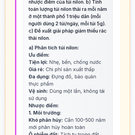
nhược điểm của túi nilon. b) Tính
toán lượng túi nilon thải ra mỗi năm
ở một thành phố 1 triệu dân (mỗi
người dùng 2 túi/ngày, mỗi túi 5g).
c) Đề xuất giải pháp giảm thiểu rác
thải nilon.
a) Phân tích túi nilon:
Ưu điểm:
Tiện lợi:
Nhẹ, bền, chống nước
Giá rẻ:
Chi phí sản xuất thấp
Đa dụng:
Đựng đồ, bảo quản
thực phẩm
Vệ sinh:
Dùng một lần, không tái
sử dụng
Nhược điểm:
1. Môi trường:
Khó phân hủy:
Cần 100-500 năm
mới phân hủy hoàn toàn
Ô nhiễm đất:
Tích tụ trong đất,