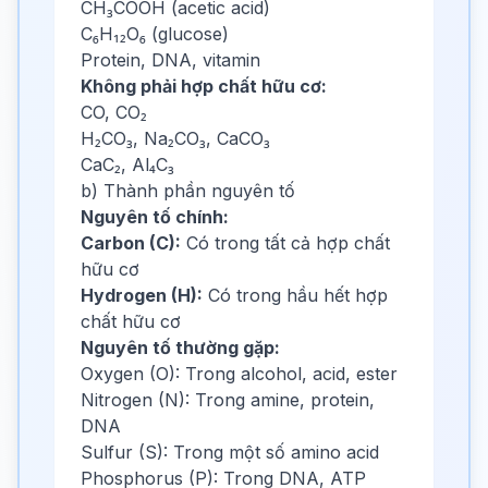
CH₃COOH (acetic acid)
C₆H₁₂O₆ (glucose)
Protein, DNA, vitamin
Không phải hợp chất hữu cơ:
CO, CO₂
H₂CO₃, Na₂CO₃, CaCO₃
CaC₂, Al₄C₃
b) Thành phần nguyên tố
Nguyên tố chính:
Carbon (C):
Có trong tất cả hợp chất
hữu cơ
Hydrogen (H):
Có trong hầu hết hợp
chất hữu cơ
Nguyên tố thường gặp:
Oxygen (O): Trong alcohol, acid, ester
Nitrogen (N): Trong amine, protein,
DNA
Sulfur (S): Trong một số amino acid
Phosphorus (P): Trong DNA, ATP