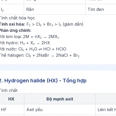
I₂
Rắn
Tím đen
Tính chất hóa học
Tính oxi hóa:
F₂ > Cl₂ > Br₂ > I₂ (giảm dần)
Phản ứng chính:
Với kim loại: 2M + nX₂ → 2MXₙ
Với hydro: H₂ + X₂ → 2HX
Với nước: Cl₂ + H₂O ⇌ HCl + HClO
Thế halogen: Cl₂ + 2NaBr → 2NaCl + Br₂
2. Hydrogen halide (HX) - Tổng hợp
Tính chất
HX
Độ mạnh axit
HF
Axit yếu
Liên kết