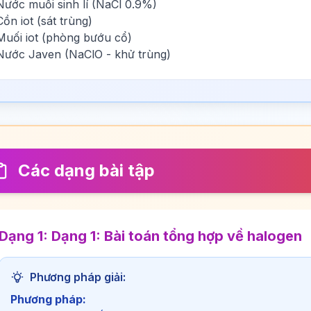
Nước muối sinh lí (NaCl 0.9%)
Cồn iot (sát trùng)
Muối iot (phòng bướu cổ)
Nước Javen (NaClO - khử trùng)
Các dạng bài tập
Dạng 1: Dạng 1: Bài toán tổng hợp về halogen
Phương pháp giải:
Phương pháp: