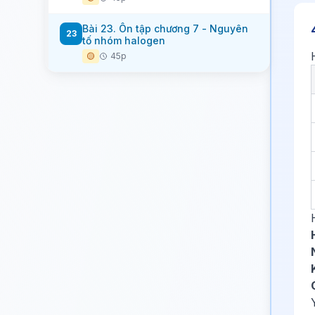
Bài 23. Ôn tập chương 7 - Nguyên
23
tố nhóm halogen
🟡
45p