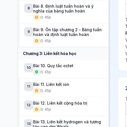
Bài 8. Định luật tuần hoàn và ý
8
nghĩa của bảng tuần hoàn
🟡
45p
Bài 9. Ôn tập chương 2 - Bảng tuần
9
hoàn và định luật tuần hoàn
🟡
45p
Chương 3: Liên kết hóa học
Bài 10. Quy tắc octet
10
🟢
45p
Bài 11. Liên kết ion
11
🟡
45p
Bài 12. Liên kết cộng hóa trị
12
🟡
45p
Bài 13. Liên kết hydrogen và tương
13
tác van der Waals