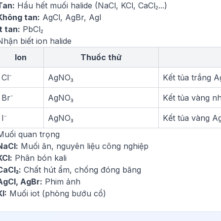
Tan:
Hầu hết muối halide (NaCl, KCl, CaCl₂...)
Không tan:
AgCl, AgBr, AgI
Ít tan:
PbCl₂
Nhận biết ion halide
Ion
Thuốc thử
Cl⁻
AgNO₃
Kết tủa trắng A
Br⁻
AgNO₃
Kết tủa vàng n
I⁻
AgNO₃
Kết tủa vàng A
Muối quan trọng
NaCl:
Muối ăn, nguyên liệu công nghiệp
KCl:
Phân bón kali
CaCl₂:
Chất hút ẩm, chống đóng băng
AgCl, AgBr:
Phim ảnh
KI:
Muối iot (phòng bướu cổ)