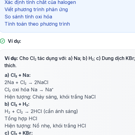
Xác định tính chất của halogen
Viết phương trình phản ứng
So sánh tính oxi hóa
Tính toán theo phương trình
Ví dụ:
Ví dụ:
Cho Cl₂ tác dụng với: a) Na; b) H₂; c) Dung dịch KBr;
thích.
a) Cl₂ + Na:
2Na + Cl₂ → 2NaCl
Cl₂ oxi hóa Na → Na⁺
Hiện tượng: Cháy sáng, khói trắng NaCl
b) Cl₂ + H₂:
H₂ + Cl₂ → 2HCl (cần ánh sáng)
Tổng hợp HCl
Hiện tượng: Nổ nhẹ, khói trắng HCl
c) Cl₂ + KBr: