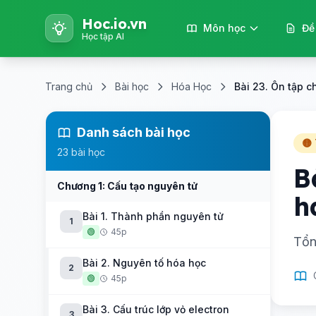
Hoc.io.vn
Môn học
Đề
Học tập AI
Trang chủ
Bài học
Hóa Học
Bài 23. Ôn tập 
Danh sách bài học
🟡
23 bài học
B
Chương 1: Cấu tạo nguyên tử
h
Bài 1. Thành phần nguyên tử
1
🟢
45p
Tổn
Bài 2. Nguyên tố hóa học
2
🟢
45p
Bài 3. Cấu trúc lớp vỏ electron
3