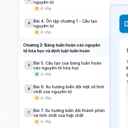
nguyên tử
🟡
45p
Bài 4. Ôn tập chương 1 - Cấu tạo
4
nguyên tử
🟡
45p
Chương 2: Bảng tuần hoàn các nguyên
tố hóa học và định luật tuần hoàn
Bài 5. Cấu tạo của bảng tuần hoàn
5
các nguyên tố hóa học
🟢
45p
Bài 6. Xu hướng biến đổi một số tính
6
chất của nguyên tử
🟡
45p
Bài 7. Xu hướng biến đổi thành phần
7
và tính chất của hợp chất
🟡
45p