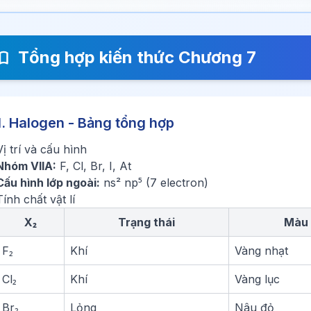
Tổng hợp kiến thức Chương 7
1. Halogen - Bảng tổng hợp
Vị trí và cấu hình
Nhóm VIIA:
F, Cl, Br, I, At
Cấu hình lớp ngoài:
ns² np⁵ (7 electron)
Tính chất vật lí
X₂
Trạng thái
Màu 
F₂
Khí
Vàng nhạt
Cl₂
Khí
Vàng lục
Br₂
Lỏng
Nâu đỏ