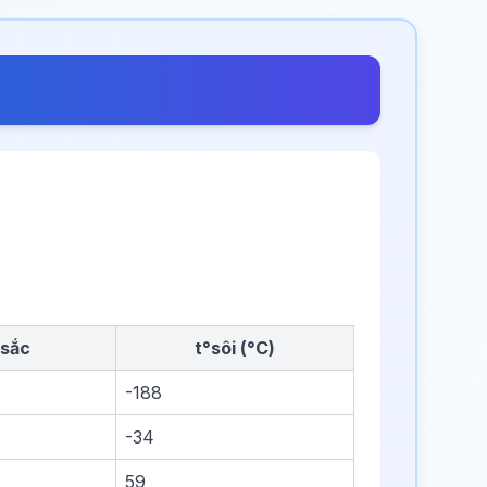
sắc
t°sôi (°C)
-188
-34
59