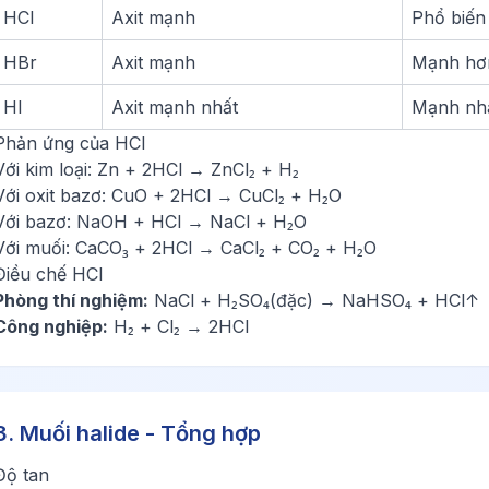
HCl
Axit mạnh
Phổ biến
HBr
Axit mạnh
Mạnh hơ
HI
Axit mạnh nhất
Mạnh nh
Phản ứng của HCl
Với kim loại: Zn + 2HCl → ZnCl₂ + H₂
Với oxit bazơ: CuO + 2HCl → CuCl₂ + H₂O
Với bazơ: NaOH + HCl → NaCl + H₂O
Với muối: CaCO₃ + 2HCl → CaCl₂ + CO₂ + H₂O
Điều chế HCl
Phòng thí nghiệm:
NaCl + H₂SO₄(đặc) → NaHSO₄ + HCl↑
Công nghiệp:
H₂ + Cl₂ → 2HCl
3. Muối halide - Tổng hợp
Độ tan