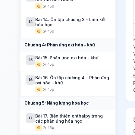
🟡
45p
Bài 14. Ôn tập chương 3 - Liên kết
14
hóa học
🟡
45p
Chương 4: Phản ứng oxi hóa - khử
Bài 15. Phản ứng oxi hóa - khử
15
🟡
45p
Bài 16. Ôn tập chương 4 - Phản ứng
16
oxi hóa - khử
🟡
45p
Chương 5: Năng lượng hóa học
Bài 17. Biến thiên enthalpy trong
17
các phản ứng hóa học
🟡
45p