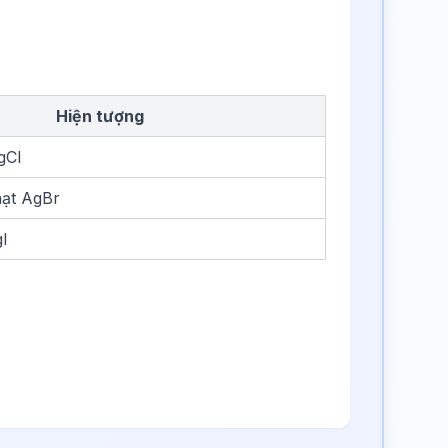
Hiện tượng
gCl
hạt AgBr
gI