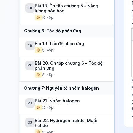
Bài 18. Ôn tập chương 5 - Năng
18
lượng hóa học
🟡
45p
Chương 6: Tốc độ phản ứng
Bài 19. Tốc độ phản ứng
19
🟡
45p
Bài 20. Ôn tập chương 6 - Tốc độ
20
phản ứng
🟡
45p
Chương 7: Nguyên tố nhóm halogen
Bài 21. Nhóm halogen
21
🟡
45p
Bài 22. Hydrogen halide. Muối
22
halide
🟡
45p