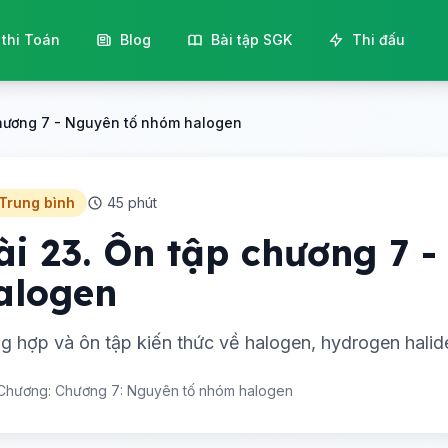
 thi Toán
Blog
Bài tập SGK
Thi đấu
chương 7 - Nguyên tố nhóm halogen
 Trung bình
45 phút
ài 23. Ôn tập chương 7 
alogen
g hợp và ôn tập kiến thức về halogen, hydrogen halide
Chương: Chương 7: Nguyên tố nhóm halogen