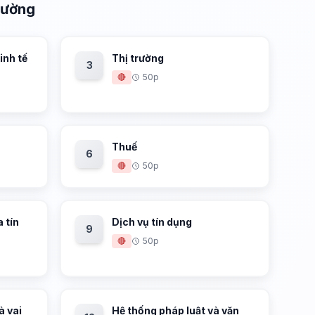
trường
inh tế
Thị trường
3
🔴
50p
Thuế
6
🔴
50p
 tín
Dịch vụ tín dụng
9
🔴
50p
à vai
Hệ thống pháp luật và văn