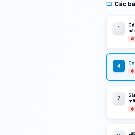
Các bà
Các
1
bản
🔴
Cơ 
4
🔴
Sả
7
mô
🔴
Lập