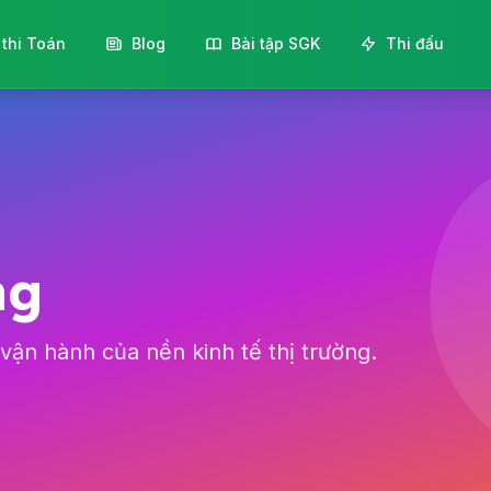
 thi Toán
Blog
Bài tập SGK
Thi đấu
ng
vận hành của nền kinh tế thị trường.