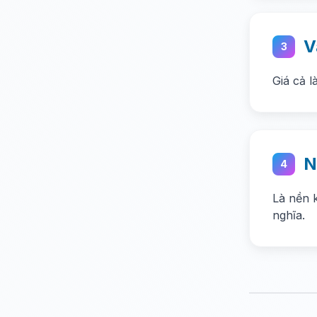
V
3
Giá cả l
N
4
Là nền 
nghĩa.