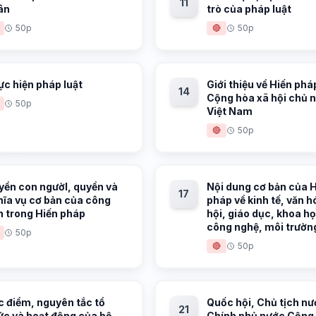
11
ân
trò của pháp luật
50p
🔴
50p
c hiện pháp luật
Giới thiệu về Hiến ph
14
Cộng hòa xã hội chủ 
50p
Việt Nam
🔴
50p
yền con ngườI, quyền và
Nội dung cơ bản của 
17
hĩa vụ cơ bản của công
pháp về kinh tế, văn h
n trong Hiến pháp
hội, giáo dục, khoa họ
công nghệ, môi trườn
50p
🔴
50p
c điểm, nguyên tắc tổ
Quốc hội, Chủ tịch nư
21
ức và hoạt động của bộ
Chính phủ nước Cộng