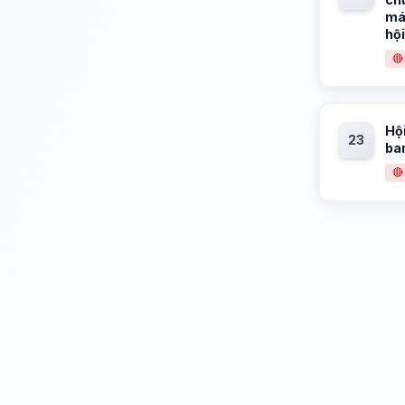
má
hộ
🔴
Hộ
23
ba
🔴