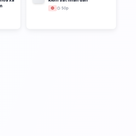
am
🔴
50p