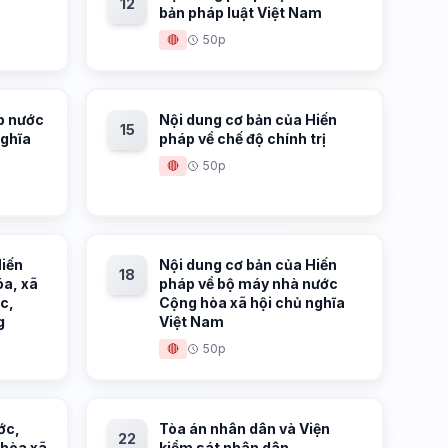
12
bản pháp luật Việt Nam
🔴
50p
áp nước
Nội dung cơ bản của Hiến
15
nghĩa
pháp về chế độ chính trị
🔴
50p
Hiến
Nội dung cơ bản của Hiến
18
óa, xã
pháp về bộ máy nhà nước
c,
Cộng hòa xã hội chủ nghĩa
g
Việt Nam
🔴
50p
ớc,
Tòa án nhân dân và Viện
22
 hòa xã
kiểm sát nhân dân