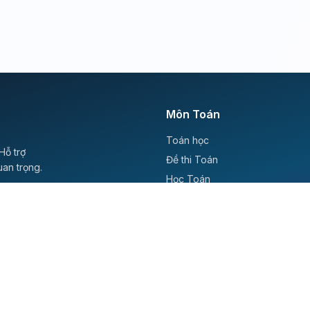
Môn Toán
Toán học
Hỗ trợ
Đề thi Toán
uan trọng.
Học Toán
Tikz