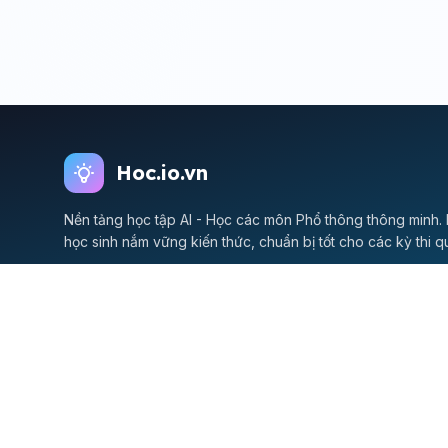
Hoc.io.vn
Nền tảng học tập AI - Học các môn Phổ thông thông minh. 
học sinh nắm vững kiến thức, chuẩn bị tốt cho các kỳ thi q
© 2026 Hoc.io.vn - Nền tảng Học tập AI - v1.3.