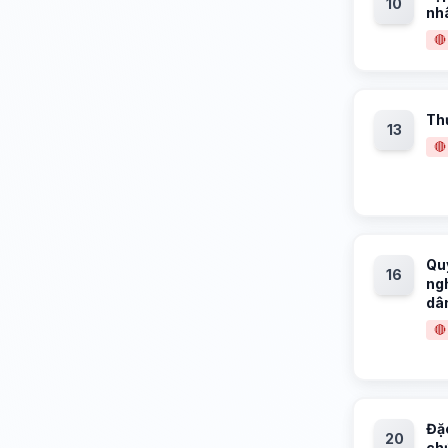
10
nh
🔴
Thự
13
🔴
Qu
16
ng
dâ
🔴
Đặ
20
ch