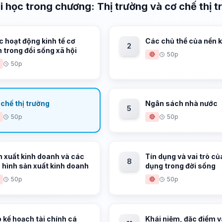
i học trong chương: Thị trường và cơ chế thị 
 hoạt động kinh tế cơ
Các chủ thể của nền k
2
 trong đổi sống xã hội
🔴
50p
50p
chế thị trường
Ngân sách nhà nước
5
50p
🔴
50p
n xuất kinh doanh và các
Tín dụng và vai trò của
8
 hình sản xuất kinh doanh
dụng trong đời sống
50p
🔴
50p
 kế hoạch tài chính cá
Khái niệm, đặc điểm v